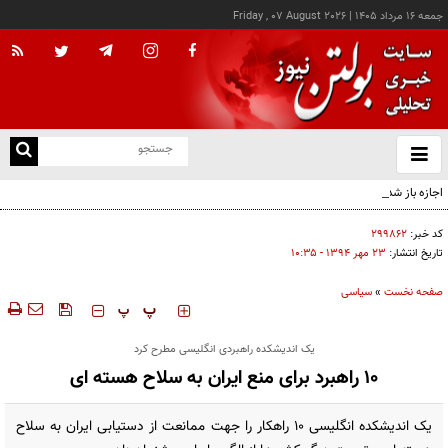
جمعه ۱۶ مرداد ۱۴۰۵
|
Friday , 07 August 2026
از
و
ته
اجازه باز شدن مسیر دوم در تنگه هرمز را نخواهیم داد
ن
نو
کد خبر:
۲۹۹۸۶۲
تاریخ انتشار:
۲۳ مهر ۱۳۹۴ - ۱۰:۳۵
صفحه نخست
»
سیاسی
‍‍‍ پ
پ
یک اندیشکده راهبردی انگلیسی مطرح کرد
۱۰ راهبرد برای منع ایران به سلاح هسته ای
یک اندیشکده انگلیسی ۱۰ راهکار را جهت ممانعت از دستیابی ایران به سلاح