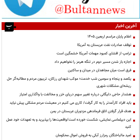
آخرین اخبار
اعلام پایان مراسم اربعین ۱۴۰۵
توقف صادرات نفت عربستان به آمریکا
ترامپ از افشای کمبود مهمات آمریکا خشمگین است
اجازه باز شدن مسیر دوم در تنگه هرمز را نخواهیم داد
فرق است میان مجاهدان در میدان و ساکتین
یکصد و پنجاه و سومین شب خدمت؛ موکب شهدای رزکان، تریبون مردم و مطالبه‌گر حل
ریشه‌ای مشکلات شهری
هشدار حاجی دلیگانی درباره تغییر سهم دریای خزر و مخالفت با واگذاری امتیاز
باید افراد کارآمدتر را به کار گرفت/ کاری می کنیم در معیشت مردم مشکلی پیش نیاید
هدف قرار گرفتن اتاق‌ فرماندهی مزدوران عربستان در یمن
این دیپلماسی نمایشی، شکست خورده است/واقعیت‌ها را بپذیرید و به تعهدات خود عمل
کنید
امید مالباختگان رمزارز آبکی به فروش اموال محکومان