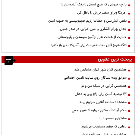
پارچه فروشی که هیچ نسبتی با بانک آینده ندارد!
آمریکا ویزای سفیر برزیل را باطل کرد
نقض آتش‌بس و حملات رژیم صهیونیستی به جنوب لبنان
جدال بهرام افشاری و امین حیایی در صدر جدول
حمایت از هشت هزار نوآموز سیستان و بلوچستانی
تنگه هرمز قابل معامله نیست برای آمریکا معبر باز نکنید
پربحث ترین عناوین
هشتمین کلان شهر ایران مشخص شد
سوابق بیمه شدگان روی سایت تامین اجتماعی
همجنس گرایی در شبکه من و تو
13 توصیه آسان برای رفع بوی بد دهان
مشاهده سامانه آنلاين سوابق بیمه
حكم آيت‌الله مكارم درباره شاهين نجفي
سایتهای همسریابی!
دعايي كه قطعا مستجاب مي‌شود
جزئیات جدید قتل روح الله داداشی