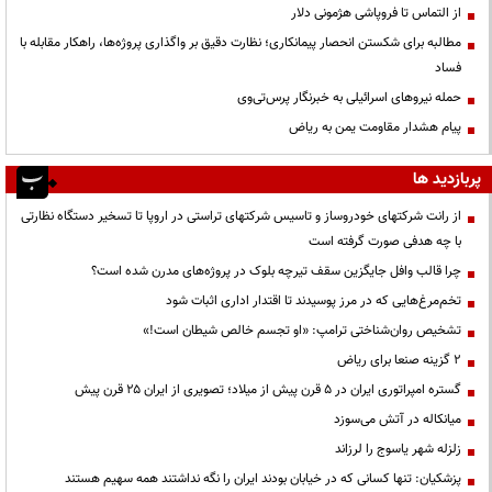
از التماس تا فروپاشی هژمونی دلار
مطالبه برای شکستن انحصار پیمانکاری؛ نظارت دقیق بر واگذاری پروژه‌ها، راهکار مقابله با
فساد
حمله نیروهای اسرائیلی به خبرنگار پرس‌تی‌وی
پیام هشدار مقاومت یمن به ریاض
پربازدید ها
از رانت‌ شرکتهای خودروساز و تاسیس شرکتهای تراستی در اروپا تا تسخیر دستگاه نظارتی
با چه هدفی صورت گرفته است
چرا قالب وافل جایگزین سقف تیرچه بلوک در پروژه‌های مدرن شده است؟
تخم‌مرغ‌هایی که در مرز پوسیدند تا اقتدار اداری اثبات شود
تشخیص روان‌شناختی ترامپ: «او تجسم خالص شیطان است!»
۲ گزینه صنعا برای ریاض
گستره امپراتوری ایران در ۵ قرن پیش از میلاد؛ تصویری از ایران ۲۵ قرن پیش
میانکاله در آتش می‌سوزد
زلزله شهر یاسوج را لرزاند
پزشکیان: تنها کسانی که در خیابان بودند ایران را نگه نداشتند همه سهیم هستند