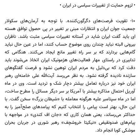
• لزوم حمایت از تغییرات سیاسی در ایران •
۱۰- تقویت فرصت‌های دگرگون‌کننده. با توجه به آرمان‌های سکولار
جمعیت جوان ایران و انتظارات مبنی بر تغییر در پی حصول توافق هسته
ای باید گفت ایران شاید در آستانه تغییرات سیاسی مثبت باشد. ناظران
بیرونی البته نباید چندان روی موضوع حساب کنند، اما در عین حال نباید
گام‌هایی بردارند که بر سر راه تغییر مانع ایجاد می‌کنند. هنگامی که
تدابیری در راستای مهار فعالیت‌های هژمونیک ایران اتخاذ می‌شوند باید
دقت کرد که بی‌دلیل به مردم ایران توهین نشود و فرصت گفتگوهای
سازنده نادیده گرفته نشود. به نظر می‌رسد آیت‌الله علی خامنه‌ای رهبر
ایران خود نیز درباره تعامل بیشتر دچار شک و تردید است. وی در ماه
آوریل احتمال مذاکره بیشتر با آمریکا بر سر دیگر مسائل را مطرح ساخت،
اما در ماه سپتامبر علیه هرگونه معامله با «شیطان بزرگ» سخن گفت. با
این حال، بهتر است پیامی را انتخاب کنیم که پیامدهای صلح‌آمیز را به
حداکثر می‌رساند، یعنی همان کاری که «جان اف کندی» در مواجهه با
پیام‌های ضدونقیض «نیکیتا خروشچف» رهبر شوری در جریان بحران
موشکی کوبا انجام داد.