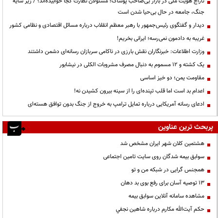
تاراج هویت ملی در بازار بی‌صاحب پوشاک؛ مسئولان نظارت کجا خوابیده‌اند؟ / زیر سایه
جنگ، جامعه در حال بی‌حیا شدن است
دیدار و گفتگوی رئیس‌جمهور با رهبر معظم انقلاب درباره مسائل اقتصادی و نظامی کشور
غریبه به دادمون نمی‌رسه؛ ایرانی بخریم!
وزارت اطلاعات: خبرنگاران نقش بارزی در ناکامی سربازان رسانه‌ای دشمن داشتند
یک کشته و ۱۲ مسموم به دنبال مصرف مشروبات الکلی در نیشابور
مقاومت یمن؛ دو خیز اساسی
اعدام بد است اما قلب تپنده‌ای را از سینه بیرون کشیدن نه!
ادعای رسانه آمریکایی درباره تمایل ترامپ به خروج از جنگ بدون توافق هسته‌ای
پربحث ترین عناوین
هشتمین کلان شهر ایران مشخص شد
سوابق بیمه شدگان روی سایت تامین اجتماعی
همجنس گرایی در شبکه من و تو
13 توصیه آسان برای رفع بوی بد دهان
مشاهده سامانه آنلاين سوابق بیمه
حكم آيت‌الله مكارم درباره شاهين نجفي