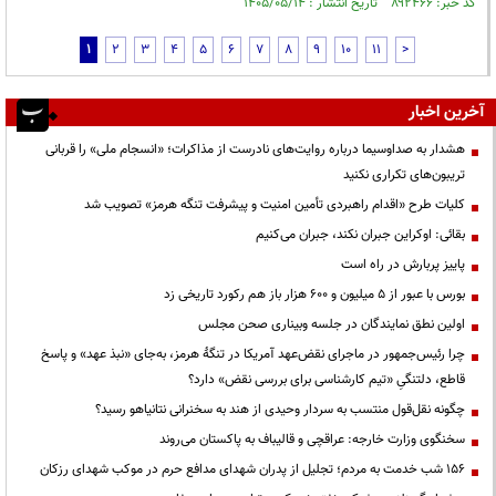
کد خبر: ۸۹۲۴۶۶ تاریخ انتشار : ۱۴۰۵/۰۵/۱۴
1
2
3
4
5
6
7
8
9
10
11
>
آخرین اخبار
هشدار به صداوسیما درباره روایت‌های نادرست از مذاکرات؛ «انسجام ملی» را قربانی
تریبون‌های تکراری نکنید
کلیات طرح «اقدام راهبردی تأمین امنیت و پیشرفت تنگه هرمز» تصویب شد
بقائی: اوکراین جبران نکند، جبران می‌کنیم
پاییز پربارش در راه است
بورس با عبور از ۵ میلیون و ۶۰۰ هزار باز هم رکورد تاریخی زد
اولین نطق نمایندگان در جلسه وبیناری صحن مجلس
چرا رئیس‌جمهور در ماجرای نقض‌عهد آمریکا در تنگهٔ هرمز، به‌جای «نبذ عهد» و پاسخ
قاطع، دلتنگیِ «تیم کارشناسی برای بررسی نقض» دارد؟
چگونه نقل‌قول منتسب به سردار وحیدی از هند به سخنرانی نتانیاهو رسید؟
سخنگوی وزارت خارجه: عراقچی و قالیباف به پاکستان می‌روند
۱۵۶ شب خدمت به مردم؛ تجلیل از پدران شهدای مدافع حرم در موکب شهدای رزکان