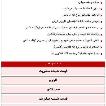
سایتهای همسریابی!
دعايي كه قطعا مستجاب مي‌شود
جزئیات جدید قتل روح الله داداشی
آموزش ساخت Apple ID برای کاربران ایرانی
راز خنده های اصغر فرهادی به حرکت بی شرمانه خانم بازیگر + عکس
پرداخت ۱۰۰ درصد پاداش پایان خدمت فرهنگیان
خلافی آنلاین/استعلام خلافی خودرو از طریق اینترنت، پیام کوتاه ، تلفن
جسدغرق درخون روح الله داداشی (عکس)
پاسخ های دکتر توکلی به سوالات کنکوری ها
لینک های مفید
قیمت شیشه سکوریت
آلپاری
بیم دتکتور
قیمت شیشه سکوریت