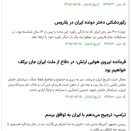
کد خبر: ۸۹۲۵۲۲ تاریخ انتشار : ۱۴۰۵/۰۵/۱۵
رکوردشکنی دختر دونده ایران در بلاروس
دونده ۴۰۰ متر زنان ایران که به تازگی رکورد این ماده را پس از ۱۴ سال شکسته بود، در
مسابقات جام بلاروس نیز موفق شد یک بار دیگر رکورد خود را ارتقا دهد.
کد خبر: ۸۹۲۵۱۲ تاریخ انتشار : ۱۴۰۵/۰۵/۱۵
فرمانده نیروی هوایی ارتش: در دفاع از ملت ایران جان برکف
خواهیم بود
محال است تاریخ ایران سربلند، سر به زیری و خشوع و تواضع نابغۀ جنگ، سرلشکر خلبان
عباس بابایی را از یاد ببرد و چه دور از ذهن است فرزندان این آب و خاک، نام سیدالاسرای
ایران، سرلشکر خلبان شهید حسین لشکری را مترادف با واژۀ آزادی ندانند.
کد خبر: ۸۹۲۵۰۰ تاریخ انتشار : ۱۴۰۵/۰۵/۱۵
ترامپ: ترجیح می‌دهم با ایران به توافق برسم
رییس جمهور آمریکا مدعی شد: «ایران به ما احترام می‌گذارد، ما در حال مذاکره هستیم تا
ببینیم چه اتفاقی می‌افتد.»