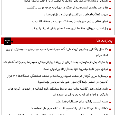
هشدار گرینلند به شرکت نفتی نزدیک به ترامپ درباره حفاری بدون مجوز
95 واحد تولیدی آسیب‌دیده از جنگ در تهران به چرخه تولید بازگشتند
بیروت فعلاً برنامه‌ای برای گفت‌وگوی تازه با تل‌آویو ندارد
تجاوز نظامی رژیم صهیونیستی به خاک سوریه در منطقه القنیطره
وال‌استریت‌ژرونال: جنگ با ایران ضعف‌های ارتش آمریکا را رو کرد
پربازدید ها
۳۰ سال واگذاری و خروج ثروت ملی؛ گام دوم تضعیف بنیه مردم وایجاد نارضایتی در بین
احاد مردم
با اعتراف یکی از متهمان، ابعاد تازه‌ای از پرونده ربایش و قتل حمیدرضا رجب‌زاده آشکار شد
توافقِ بدونِ تاییدِ رهبری؛ تنها یک قراردادِ بی‌ارزش است
ریمـدان؛ مرزی گرفتار در صف، کمبود زیرساخت و ضعف هماهنگی دستگاه‌ها / ۳ هزار
کامیون در انتظار، رانندگان بدون حتی یک سرویس بهداشتی!
تایید هشدارهای گذشته بولتن نیوز توسط سخنگوی قوه قضائیه در خصوص کارت های
بارزگانی و اجاره ای که به بحران ارزی رسیده اند
بسته اینترنت رایگان برای خبرنگاران فعال شد
ذوالقدر: تا آمریکا رفتارش را تصحیح نکند، تنگه هرمز باز نخواهد شد