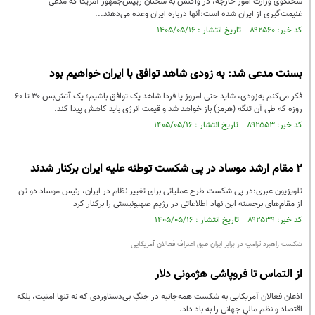
سخنگوی وزارت امور خارجه، در واکنش به سخنان رییس‌جمهور آمريکا که مدعی
غنیمت‌گیری از ایران شده است:آنها درباره ایران وعده می‌دهند...
کد خبر: ۸۹۲۵۶۰ تاریخ انتشار : ۱۴۰۵/۰۵/۱۶
بسنت مدعی شد: به زودی شاهد توافق با ایران خواهیم بود
فکر می‌کنم به‌زودی، شاید حتی امروز یا فردا شاهد یک توافق باشیم؛ یک آتش‌بس ۳۰ تا ۶۰
روزه که طی آن تنگه (هرمز) باز خواهد شد و قیمت انرژی باید کاهش پیدا کند.
کد خبر: ۸۹۲۵۵۳ تاریخ انتشار : ۱۴۰۵/۰۵/۱۶
۲ مقام‌ ارشد موساد در پی شکست توطئه علیه ایران برکنار شدند
تلویزیون عبری:در پی شکست طرح عملیاتی برای تغییر نظام در ایران، رئیس موساد دو تن
از مقام‌های برجسته این نهاد اطلاعاتی در رژیم صهیونیستی را برکنار کرد
کد خبر: ۸۹۲۵۳۹ تاریخ انتشار : ۱۴۰۵/۰۵/۱۶
شکست راهبرد ترامپ در برابر ایران طبق اعتراف فعالان آمریکایی
از التماس تا فروپاشی هژمونی دلار
اذعان فعالان آمریکایی به شکست همه‌جانبه در جنگِ بی‌دستاوردی که نه تنها امنیت، بلکه
اقتصاد و نظم مالیِ جهانی را به باد داد.