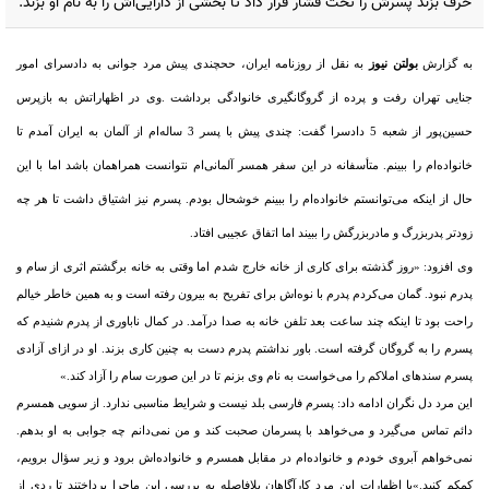
حرف بزند پسرش را تحت فشار قرار داد تا بخشی از دارایی‌اش را به نام او بزند.
به گزارش
بولتن نیوز
به نقل از روزنامه ایران، ححچندی پیش مرد جوانی به دادسرای امور
جنایی تهران رفت و پرده از گروگانگیری خانوادگی برداشت .وی در اظهاراتش به بازپرس
حسین‌پور از شعبه 5 دادسرا گفت: چندی پیش با پسر 3 ساله‌ام از آلمان به ایران آمدم تا
خانواده‌‌‌ام را ببینم. متأسفانه در این سفر همسر آلمانی‌ام نتوانست همراهمان باشد اما با این
حال از اینکه می‌توانستم خانواده‌ام را ببینم خوشحال بودم. پسرم نیز اشتیاق داشت تا هر چه
زودتر پدربزرگ و مادربزرگش را ببیند اما اتفاق عجیبی افتاد.
وی افزود: «روز گذشته برای کاری از خانه خارج شدم اما وقتی به خانه برگشتم اثری از سام و
پدرم نبود. گمان می‌‌کردم پدرم با نوه‌اش برای تفریح به بیرون رفته است و به همین خاطر خیالم
راحت بود تا اینکه چند ساعت بعد تلفن خانه به صدا درآمد. در کمال ناباوری از پدرم شنیدم که
پسرم را به گروگان گرفته است. باور نداشتم پدرم دست به چنین کاری بزند. او در ازای آزادی
پسرم سندهای املاکم را می‌خواست به نام وی بزنم تا در این صورت سام را آزاد کند.»
این مرد دل نگران ادامه داد: پسرم فارسی بلد نیست و شرایط مناسبی ندارد. از سویی همسرم
دائم تماس می‌گیرد و می‌خواهد با پسرمان صحبت کند و من نمی‌دانم چه جوابی به او بدهم.
نمی‌خواهم آبروی خودم و خانواده‌‌ام در مقابل همسرم و خانواده‌اش برود و زیر سؤال برویم،
کمکم کنید.»با اظهارات این مرد کارآگاهان بلافاصله به بررسی این ماجرا پرداختند تا ردی از