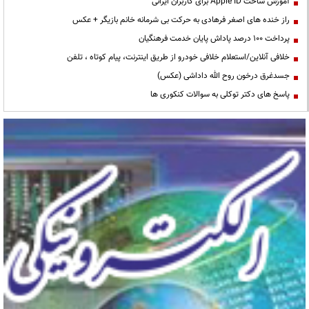
آموزش ساخت Apple ID برای کاربران ایرانی
راز خنده های اصغر فرهادی به حرکت بی شرمانه خانم بازیگر + عکس
پرداخت ۱۰۰ درصد پاداش پایان خدمت فرهنگیان
خلافی آنلاین/استعلام خلافی خودرو از طریق اینترنت، پیام کوتاه ، تلفن
جسدغرق درخون روح الله داداشی (عکس)
پاسخ های دکتر توکلی به سوالات کنکوری ها