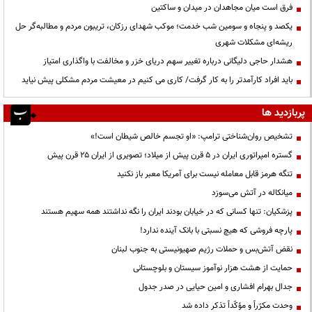
فرق است میان مجاهدان در میدان و ساکتین
یکصد و پنجاه و سومین شب خدمت؛ موکب شهدای رزکان، تریبون مردم و مطالبه‌گر حل
ریشه‌ای مشکلات شهری
هشدار حاجی دلیگانی درباره تغییر سهم دریای خزر و مخالفت با واگذاری امتیاز
باید افراد کارآمدتر را به کار گرفت/ کاری می کنیم در معیشت مردم مشکلی پیش نیاید
پربازدید ها
تشخیص روان‌شناختی ترامپ: «او تجسم خالص شیطان است!»
گستره امپراتوری ایران در ۵ قرن پیش از میلاد؛ تصویری از ایران ۲۵ قرن پیش
تنگه هرمز قابل معامله نیست برای آمریکا معبر باز نکنید
میانکاله در آتش می‌سوزد
پزشکیان: تنها کسانی که در خیابان بودند ایران را نگه نداشتند همه سهیم هستند
پارچه فروشی که هیچ نسبتی با بانک آینده ندارد!
نقض آتش‌بس و حملات رژیم صهیونیستی به جنوب لبنان
حمایت از هشت هزار نوآموز سیستان و بلوچستانی
جدال بهرام افشاری و امین حیایی در صدر جدول
وحدت مکرّراً و مؤکّداً تذکر داده شد