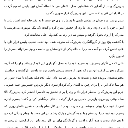
پدربزرگ بیابند.از آنجایی که شناسایی محل اختفای مرد 65 ساله آسان نبود پلیس تصمیم گرفت
در اقداماتی فنی و تخصصی با این پدربزرگ قرار صوری بگذارد.
بدین ترتیب مرد جوان در تماس تلفنی با پدرش از وی خواست تا به دفترخانه ثبت اسناد بیاید تا
اموال خود را به نام وی بزند اما وی از حضور امتناع کرد و گفت یک پیک موتوری می‌فرستد تا
مدارک را از وی تحویل گرفته و سپس سام را رها می‌کند ولی علی مخالفت کرد.
با گذشت پنج روز از گروگانگیری پدربزرگ که متوجه شده بود تحت تعقیب پلیس قرار دارد با
علی تماس گرفت و گفت سام را به خانه یکی از اقوامشان برده است و وی می‌تواند پسرش را
تحویل بگیرد.
علی که دل نگران پسرش بود سریع خود را به محل نگهداری این کودک رساند و او را که گریه
می‌کرد تحویل گرفت.این مرد که هنوز از دست پدرش دلخور بود به دادسرا بازگشت و خواستار
مختومه‌شدن پرونده شد و نسبت به پدرش رضایت داد. علی بلافاصله همراه با سام سوار بر
هواپیما خاک ایران را برای رفتن به آلمان ترک کرد.از سوی دیگر بازپرس حسین‌پور جنبه عمومی
جرم این پدربزرگ را مدنظر قرار داد و وی را برای تحقیق به دادسرا احضار کرد. پدربزرگ 65
ساله وقتی روبه‌روی بازپرس حسین‌پور قرار گرفت ادعای بی‌گناهی کرد و گفت: پسرم اجازه
نمی‌داد نوه‌ام را ببینم. همیشه در حسرت بودم تا در کنار سام باشم به همین خاطر روزی که
پسرم نبود نوه‌ام را برداشتم و با او به گردش و پارک رفتیم. در این مدت با نوه‌ام زندگی کردم و
با هم شاد بودیم و هیچ آزار و اذیت و گروگانگیری‌ای در کار نبود.بنابر این گزارش، بازپرس به
بررسی بیشتر این پرونده پرداخت و پدربزرگ طمعکار را با قرار وثیقه 50 میلیون تومانی