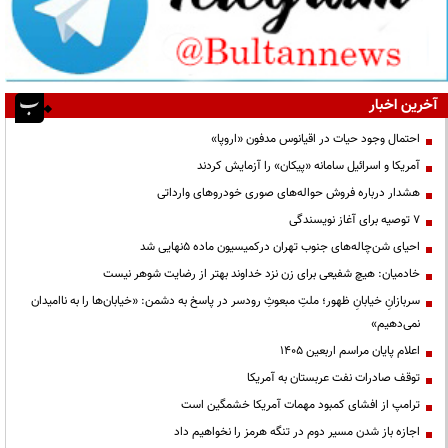
آخرین اخبار
احتمال وجود حیات در اقیانوس مدفون «اروپا»
آمریکا و اسرائیل سامانه «پیکان» را آزمایش کردند
هشدار درباره فروش حواله‌های صوری خودروهای وارداتی
۷ توصیه برای آغاز نویسندگی
احیای شن‌چاله‌های جنوب تهران درکمیسیون ماده ۵نهایی شد
خادمیان: هیچ شفیعی برای زن نزد خداوند بهتر از رضایت شوهر نیست
سربازانِ خیابانِ ظهور؛ ملتِ مبعوثِ رودسر در پاسخ به دشمن: «خیابان‌ها را به ناامیدان
نمی‌دهیم»
اعلام پایان مراسم اربعین ۱۴۰۵
توقف صادرات نفت عربستان به آمریکا
ترامپ از افشای کمبود مهمات آمریکا خشمگین است
اجازه باز شدن مسیر دوم در تنگه هرمز را نخواهیم داد