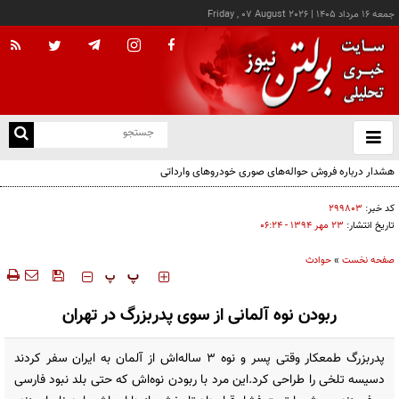
جمعه ۱۶ مرداد ۱۴۰۵
|
Friday , 07 August 2026
از
و
ته
هشدار درباره فروش حواله‌های صوری خودروهای وارداتی
ن
نو
کد خبر:
۲۹۹۸۰۳
تاریخ انتشار:
۲۳ مهر ۱۳۹۴ - ۰۶:۲۴
صفحه نخست
»
حوادث
‍‍‍ پ
پ
ربودن نوه آلمانی از سوی پدربزرگ در تهران
پدربزرگ طمعکار وقتی پسر و نوه 3 ساله‌اش از آلمان به ایران سفر کردند
دسیسه تلخی را طراحی کرد.این مرد با ربودن نوه‌اش که حتی بلد نبود فارسی