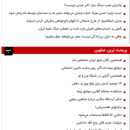
ماجرای نصب سنگ مزار اکبر عبدی چیست؟
دست نزنید؛ لمس نوزاد حیات وحش می‌تواند منجر به رد شدنشان توسط مادرشان شود
بحران اینفانتینو؛ از طرح جنجالی تا اتهام باج‌خواهی و قربانی کردن اسپانیا
تأملی بر خسارت‌های نامرئی وارد شده بر عاملان جنگ علیه ایران
چاقی به دلیل بی‌ارادگی نیست؛ مغز می‌خواهد چاق بمانیم!
پربحث ترین عناوین
هشتمین کلان شهر ایران مشخص شد
سوابق بیمه شدگان روی سایت تامین اجتماعی
همجنس گرایی در شبکه من و تو
13 توصیه آسان برای رفع بوی بد دهان
مشاهده سامانه آنلاين سوابق بیمه
حكم آيت‌الله مكارم درباره شاهين نجفي
سایتهای همسریابی!
دعايي كه قطعا مستجاب مي‌شود
جزئیات جدید قتل روح الله داداشی