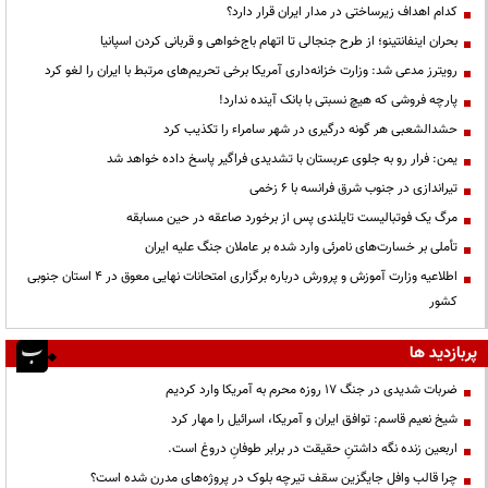
کدام اهداف زیرساختی در مدار ایران قرار دارد؟
بحران اینفانتینو؛ از طرح جنجالی تا اتهام باج‌خواهی و قربانی کردن اسپانیا
رویترز مدعی شد: وزارت خزانه‌داری آمریکا برخی تحریم‌های مرتبط با ایران را لغو کرد
پارچه فروشی که هیچ نسبتی با بانک آینده ندارد!
حشدالشعبی هر گونه درگیری در شهر سامراء را تکذیب کرد
یمن: فرار رو به جلوی عربستان با تشدیدی فراگیر پاسخ داده خواهد شد
تیراندازی در جنوب شرق فرانسه با ۶ زخمی
مرگ یک فوتبالیست تایلندی پس از برخورد صاعقه در حین مسابقه
تأملی بر خسارت‌های نامرئی وارد شده بر عاملان جنگ علیه ایران
اطلاعیه وزارت آموزش و پرورش درباره برگزاری امتحانات نهایی معوق در 4 استان جنوبی
کشور
پربازدید ها
ضربات شدیدی در جنگ ۱۷ روزه محرم به آمریکا وارد کردیم
شیخ نعیم قاسم: توافق ایران و آمریکا، اسرائیل را مهار کرد
اربعین زنده نگه داشتنِ حقیقت در برابر طوفانِ دروغ است.
چرا قالب وافل جایگزین سقف تیرچه بلوک در پروژه‌های مدرن شده است؟