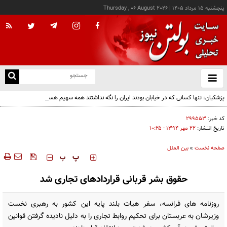
پنجشنبه ۱۵ مرداد ۱۴۰۵
|
Thursday , 06 August 2026
از
و
ته
پزشکیان: تنها کسانی که در خیابان بودند ایران را نگه نداشتند همه سهیم هستند
ن
نو
کد خبر:
۲۹۹۵۵۳
تاریخ انتشار:
۲۲ مهر ۱۳۹۴ - ۱۰:۲۵
صفحه نخست
»
بین الملل
‍‍‍ پ
پ
حقوق بشر قربانی قراردادهای تجاری شد
روزنامه های فرانسه، سفر هیات بلند پایه این کشور به رهبری نخست
وزیرشان به عربستان برای تحکیم روابط تجاری را به دلیل نادیده گرفتن قوانین