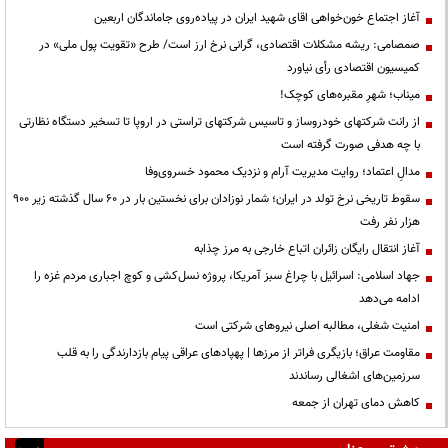
آغاز اجتماع خون‌خواهی اقای شهید ایران در پیاده‌روی جاماندگان اربعین
صمصامی: ریشه مشکلات اقتصادی، گرانی نرخ ارز است/ طرح «تقویت پول ملی» در
کمیسیون اقتصادی رأی نیاورد
میناب؛ شهرِ مقبره‌های کوچک!
از رانت‌ شرکتهای خودروساز و تاسیس شرکتهای تراستی در اروپا تا تسخیر دستگاه نظارتی
با چه هدفی صورت گرفته است
مدالِ اعتماد؛ روایت مدیریت آرام و نزدیک محمود خسروی‌وفا
سقوط تاریخی نرخ تولد در ایران؛ شمار نوزادان برای نخستین بار در ۶۰ سال گذشته زیر ۹۰۰
هزار نفر رفت
آغاز انتقال رایگان زائران اتباع خارجی به مرز چذابه
جهاد اسلامی: اسرائیل با چراغ سبز آمریکا، پروژه نسل‌کشی و کوچ اجباری مردم غزه را
ادامه می‌دهد
‌امنیت شغلی، مطالبه اصلی نیروهای شرکتی است
مقاومت عراق؛ بازیگری فراتر از مرزها | پهپادهای عراقی پیام بازدارندگی را به قلب
سرزمین‌های اشغالی رساندند
کاهش دمای تهران از جمعه