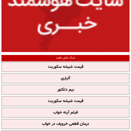
لینک های مفید
قیمت شیشه سکوریت
آلپاری
بیم دتکتور
قیمت شیشه سکوریت
فیلم آپنه خواب
درمان قطعی خروپف در خواب