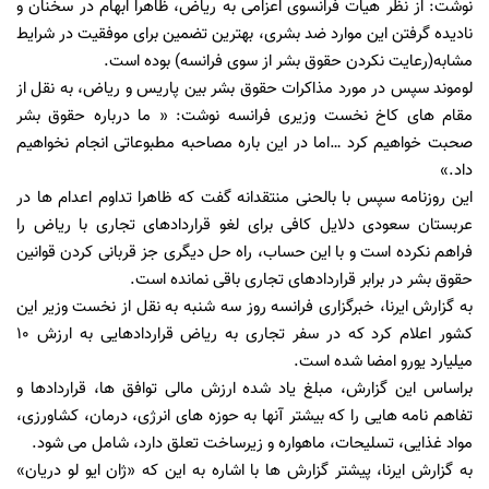
نوشت: از نظر هیات فرانسوی اعزامی به ریاض، ظاهرا ابهام در سخنان و
نادیده گرفتن این موارد ضد بشری، بهترین تضمین برای موفقیت در شرایط
مشابه(رعایت نکردن حقوق بشر از سوی فرانسه) بوده است.
لوموند سپس در مورد مذاکرات حقوق بشر بین پاریس و ریاض، به نقل از
مقام های کاخ نخست وزیری فرانسه نوشت: « ما درباره حقوق بشر
صحبت خواهیم کرد …اما در این باره مصاحبه مطبوعاتی انجام نخواهیم
داد.»
این روزنامه سپس با بالحنی منتقدانه گفت که ظاهرا تداوم اعدام ها در
عربستان سعودی دلایل کافی برای لغو قراردادهای تجاری با ریاض را
فراهم نکرده است و با این حساب، راه حل دیگری جز قربانی کردن قوانین
حقوق بشر در برابر قراردادهای تجاری باقی نمانده است.
به گزارش ایرنا، خبرگزاری فرانسه روز سه شنبه به نقل از نخست وزیر این
کشور اعلام کرد که در سفر تجاری به ریاض قراردادهایی به ارزش 10
میلیارد یورو امضا شده است.
براساس این گزارش، مبلغ یاد شده ارزش مالی توافق ها، قراردادها و
تفاهم نامه هایی را که بیشتر آنها به حوزه های انرژی، درمان، کشاورزی،
مواد غذایی، تسلیحات، ماهواره و زیرساخت تعلق دارد، شامل می شود.
به گزارش ایرنا، پیشتر گزارش ها با اشاره به این که «ژان ایو لو دریان»