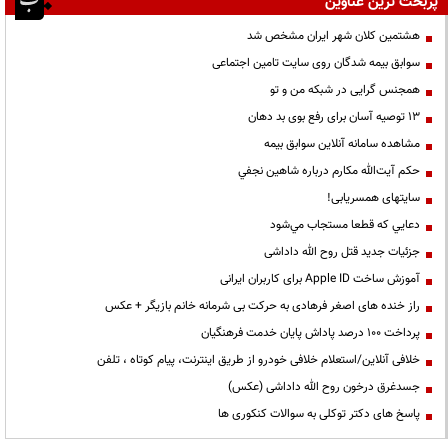
پربحث ترین عناوین
هشتمین کلان شهر ایران مشخص شد
سوابق بیمه شدگان روی سایت تامین اجتماعی
همجنس گرایی در شبکه من و تو
13 توصیه آسان برای رفع بوی بد دهان
مشاهده سامانه آنلاين سوابق بیمه
حكم آيت‌الله مكارم درباره شاهين نجفي
سایتهای همسریابی!
دعايي كه قطعا مستجاب مي‌شود
جزئیات جدید قتل روح الله داداشی
آموزش ساخت Apple ID برای کاربران ایرانی
راز خنده های اصغر فرهادی به حرکت بی شرمانه خانم بازیگر + عکس
پرداخت ۱۰۰ درصد پاداش پایان خدمت فرهنگیان
خلافی آنلاین/استعلام خلافی خودرو از طریق اینترنت، پیام کوتاه ، تلفن
جسدغرق درخون روح الله داداشی (عکس)
پاسخ های دکتر توکلی به سوالات کنکوری ها