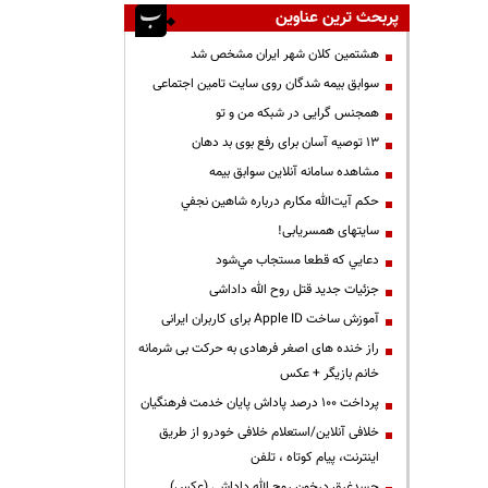
پربحث ترین عناوین
هشتمین کلان شهر ایران مشخص شد
سوابق بیمه شدگان روی سایت تامین اجتماعی
همجنس گرایی در شبکه من و تو
13 توصیه آسان برای رفع بوی بد دهان
مشاهده سامانه آنلاين سوابق بیمه
حكم آيت‌الله مكارم درباره شاهين نجفي
سایتهای همسریابی!
دعايي كه قطعا مستجاب مي‌شود
جزئیات جدید قتل روح الله داداشی
آموزش ساخت Apple ID برای کاربران ایرانی
راز خنده های اصغر فرهادی به حرکت بی شرمانه
خانم بازیگر + عکس
پرداخت ۱۰۰ درصد پاداش پایان خدمت فرهنگیان
خلافی آنلاین/استعلام خلافی خودرو از طریق
اینترنت، پیام کوتاه ، تلفن
جسدغرق درخون روح الله داداشی (عکس)