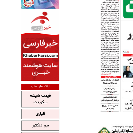
لینک های مفید
قیمت شیشه
سکوریت
آلپاری
بیم دتکتور