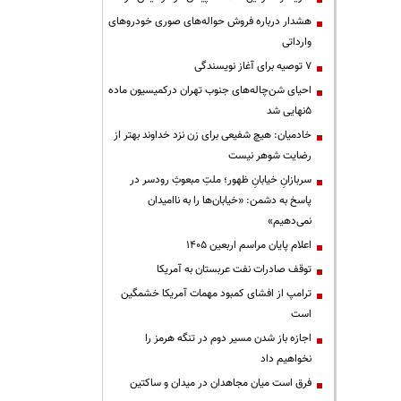
هشدار درباره فروش حواله‌های صوری خودروهای
وارداتی
۷ توصیه برای آغاز نویسندگی
احیای شن‌چاله‌های جنوب تهران درکمیسیون ماده
۵نهایی شد
خادمیان: هیچ شفیعی برای زن نزد خداوند بهتر از
رضایت شوهر نیست
سربازانِ خیابانِ ظهور؛ ملتِ مبعوثِ رودسر در
پاسخ به دشمن: «خیابان‌ها را به ناامیدان
نمی‌دهیم»
اعلام پایان مراسم اربعین ۱۴۰۵
توقف صادرات نفت عربستان به آمریکا
ترامپ از افشای کمبود مهمات آمریکا خشمگین
است
اجازه باز شدن مسیر دوم در تنگه هرمز را
نخواهیم داد
فرق است میان مجاهدان در میدان و ساکتین