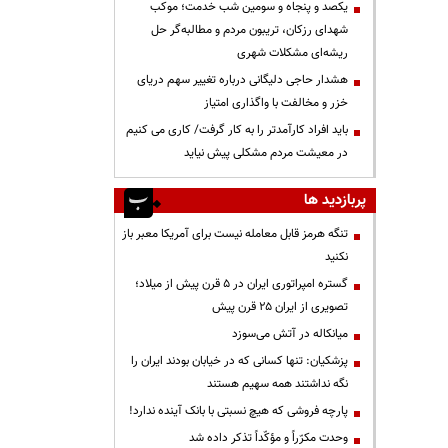
یکصد و پنجاه و سومین شب خدمت؛ موکب
شهدای رزکان، تریبون مردم و مطالبه‌گر حل
ریشه‌ای مشکلات شهری
هشدار حاجی دلیگانی درباره تغییر سهم دریای
خزر و مخالفت با واگذاری امتیاز
باید افراد کارآمدتر را به کار گرفت/ کاری می کنیم
در معیشت مردم مشکلی پیش نیاید
پربازدید ها
تنگه هرمز قابل معامله نیست برای آمریکا معبر باز
نکنید
گستره امپراتوری ایران در ۵ قرن پیش از میلاد؛
تصویری از ایران ۲۵ قرن پیش
میانکاله در آتش می‌سوزد
پزشکیان: تنها کسانی که در خیابان بودند ایران را
نگه نداشتند همه سهیم هستند
پارچه فروشی که هیچ نسبتی با بانک آینده ندارد!
وحدت مکرّراً و مؤکّداً تذکر داده شد