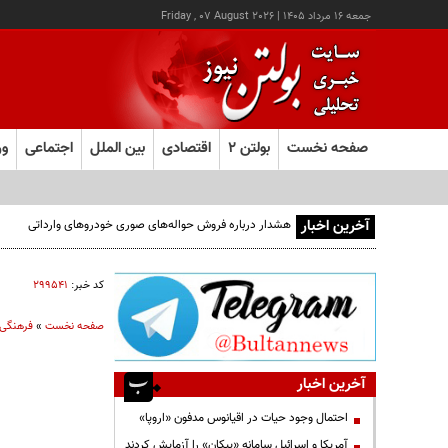
جمعه ۱۶ مرداد ۱۴۰۵
|
Friday , 07 August 2026
صفحه نخست
بولتن ۲
اقتصادی
بین الملل
اجتماعی
ور
آخرین اخبار
کد خبر:
۲۹۹۵۴۱
صفحه نخست
»
فرهنگی
آخرین اخبار
احتمال وجود حیات در اقیانوس مدفون «اروپا»
آمریکا و اسرائیل سامانه «پیکان» را آزمایش کردند