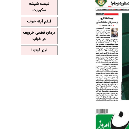
قیمت شیشه
سکوریت
فیلم آپنه خواب
درمان قطعی خروپف
در خواب
لیزر فوتونا