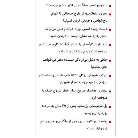
ماجرای نصب سنگ مزار اکبر عبدی چیست؟
بحران اینفانتینو؛ از طرح جنجالی تا اتهام
باج‌خواهی و قربانی کردن اسپانیا
دست نزنید؛ لمس نوزاد حیات وحش می‌تواند
منجر به رد شدنشان توسط مادرشان شود
باید افراد کارآمدتر را به کار گرفت/ کاری می کنیم
در معیشت مردم مشکلی پیش نیاید
چاقی به دلیل بی‌ارادگی نیست؛ مغز می‌خواهد
چاق بمانیم!
موکب شهدای رزکان؛ ۱۵۲ شب همدلی، خدمت و
میزبانی از مردم ولایت‌مدار شهریار
رویترز: هشدار صریح ایران خطر شروع جنگ را
متوقف کرد
پل شهرستان پل‌سفید پس از ۲۵ سال به مرحله
بهره‌برداری رسید
پیامدهای کنوانسیون خزر از واگذاری بحرین هم
زیان‌بارتر است