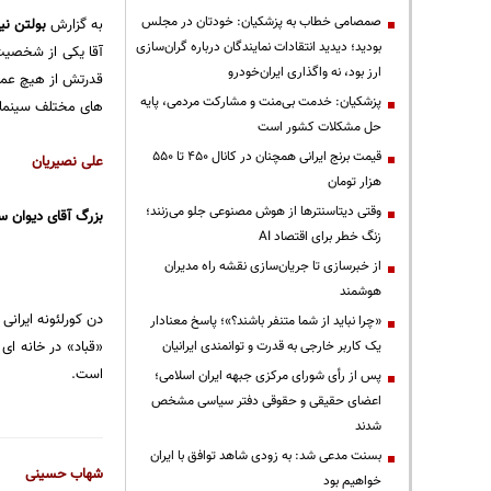
صمصامی خطاب به پزشکیان: خودتان در مجلس
به گزارش
بولتن نی
بودید؛ دیدید انتقادات نمایندگان درباره گران‌سازی
آقا یکی از شخصیت
ارز بود، نه واگذاری ایران‌خودرو
قدرتش از هیچ عملی
پزشکیان: خدمت بی‌منت و مشارکت مردمی، پایه
های مختلف سینما و 
حل مشکلات کشور است
قیمت‌ برنج ایرانی همچنان در کانال ۴۵۰ تا ۵۵۰
علی نصیریان
هزار تومان
وقتی دیتاسنترها از هوش مصنوعی جلو می‌زنند؛
بزرگ آقای دیوان سا
زنگ خطر برای اقتصاد AI
از خبرسازی تا جریان‌سازی نقشه راه مدیران
هوشمند
دن کورلئونه ایران
«چرا نباید از شما متنفر باشند؟»؛ پاسخ معنادار
«قباد» در خانه ای
یک کاربر خارجی به قدرت و توانمندی ایرانیان
است.
پس از رأی شورای مرکزی جبهه ایران اسلامی؛
اعضای حقیقی و حقوقی دفتر سیاسی مشخص
شدند
بسنت مدعی شد: به زودی شاهد توافق با ایران
شهاب حسینی
خواهیم بود