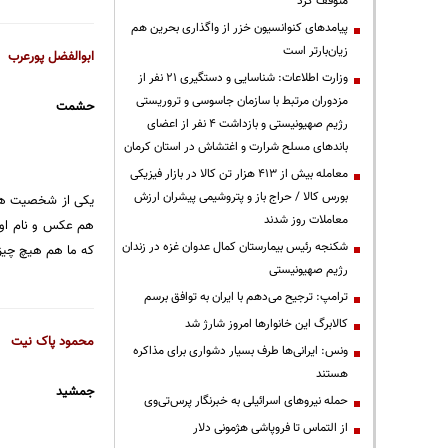
متوقف کرد
پیامدهای کنوانسیون خزر از واگذاری بحرین هم
زیان‌بارتر است
ابوالفضل پورعرب
وزارت اطلاعات: شناسایی و دستگیری ۲۱ نفر از
مزدوران مرتبط با سازمان جاسوسی و تروریستی
حشمت
رژیم صهیونیستی و بازداشت ۴ نفر از اعضای
باندهای مسلح شرارت و اغتشاش در استان کرمان
معامله بیش از ۴۱۳ هزار تن کالا در بازار فیزیکی
بورس کالا / حراج باز و پتروشیمی پیشران ارزش
یکی از شخصیت های 
معاملات روز شدند
هم عکس و نام او 
شکنجه رئیس بیمارستان کمال عدوان غزه در زندان
که ما هم هیچ چیز 
رژیم صهیونیستی
ترامپ: ترجیح می‌دهم با ایران به توافق برسم
کالابرگ این خانوارها امروز شارژ شد
محمود پاک نیت
ونس: ایرانی‌ها طرف بسیار دشواری برای مذاکره
هستند
جمشید
حمله نیروهای اسرائیلی به خبرنگار پرس‌تی‌وی
از التماس تا فروپاشی هژمونی دلار