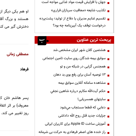
جهان با افزایش قیمت مواد غذایی مواجه است
تکذیب شایعه «معافیت سربازان فراری»
او هم یکی دیگر از
تقسیم غنایم مدیران یا دفاع از تولید؛ پشت‌پرده
هستند و بزرگ آقا 
درخواست توقف یک آیین‌نامه چه بود؟
دخترش گیر می کند
پربحث ترین عناوین
هشتمین کلان شهر ایران مشخص شد
مصطفی زمانی
سوابق بیمه شدگان روی سایت تامین اجتماعی
همجنس گرایی در شبکه من و تو
فرهاد
13 توصیه آسان برای رفع بوی بد دهان
مشاهده سامانه آنلاين سوابق بیمه
حكم آيت‌الله مكارم درباره شاهين نجفي
سایتهای همسریابی!
معروف) بر اثر اتف
دعايي كه قطعا مستجاب مي‌شود
روز تغییر می کند.
جزئیات جدید قتل روح الله داداشی
آموزش ساخت Apple ID برای کاربران ایرانی
راز خنده های اصغر فرهادی به حرکت بی شرمانه