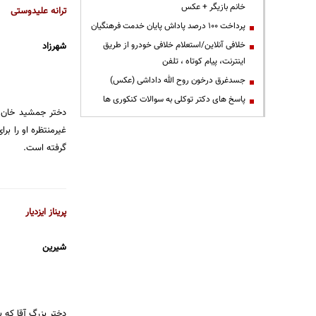
خانم بازیگر + عکس
ترانه علیدوستی
پرداخت ۱۰۰ درصد پاداش پایان خدمت فرهنگیان
خلافی آنلاین/استعلام خلافی خودرو از طریق
شهرزاد
اینترنت، پیام کوتاه ، تلفن
جسدغرق درخون روح الله داداشی (عکس)
پاسخ های دکتر توکلی به سوالات کنکوری ها
دختر جمشید خان ک
غیرمنتظره او را بر
گرفته است.
پریناز ایزدیار
شیرین
دختر بزرگ آقا که 