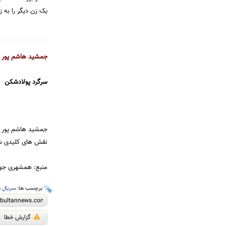
یک زن دیگر را به ز
جمشید هاشم پور
سرگرد پولادشکن
جمشید هاشم پور که
نقش های کلیدی شد
منبع: همشهری جو
برچسب ها:
سریال ش
گزارش خطا