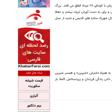
، «داستان شهرزاد در تهران سال 1332 و پس از اتفاقات ملی شدن صنعت نفت و هم زمان با کودتای 28 مرداد اتفاق می افتد. بزرگ
ش و برای به دست آوردن ثروت بیشتر و حفظ
یال شهرزاد ستاره های قدیمی و جدید از نسل
 آقا به همراه دخترش «شیرین» و همسر شیرین
لینک های مفید
ادن زندگی فرزندان و زیردستانش کاملا باز
قیمت شیشه
سکوریت
آلپاری
بیم دتکتور