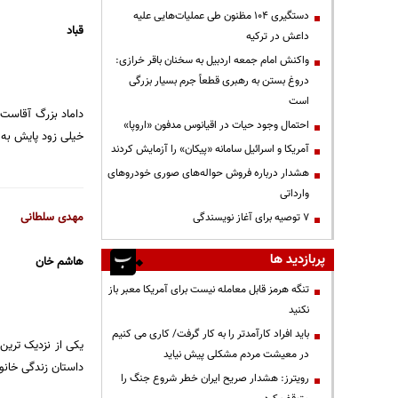
دستگیری ۱۰۴ مظنون طی عملیات‌هایی علیه
قباد
داعش در ترکیه
واکنش امام جمعه اردبیل به سخنان باقر خرازی:
دروغ بستن به رهبری قطعاً جرم بسیار بزرگی
است
داماد بزرگ آقاست 
احتمال وجود حیات در اقیانوس مدفون «اروپا»
خیلی زود پایش به 
آمریکا و اسرائیل سامانه «پیکان» را آزمایش کردند
هشدار درباره فروش حواله‌های صوری خودروهای
وارداتی
مهدی سلطانی
۷ توصیه برای آغاز نویسندگی
پربازدید ها
هاشم خان
تنگه هرمز قابل معامله نیست برای آمریکا معبر باز
نکنید
باید افراد کارآمدتر را به کار گرفت/ کاری می کنیم
یکی از نزدیک ترین
در معیشت مردم مشکلی پیش نیاید
داستان زندگی خانو
رویترز: هشدار صریح ایران خطر شروع جنگ را