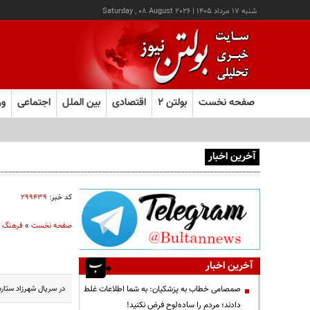
شنبه ۱۷ مرداد ۱۴۰۵
|
Saturday , 08 August 2026
صفحه نخست
بولتن ۲
اقتصادی
بین الملل
اجتماعی
ور
آخرین اخبار
یک اتفاق عجیب در «لوور»
کد خبر:
۲۹۹۴۳۹
صفحه نخست
»
فرهنگ و
آخرین اخبار
در سریال شهرزاد ستاره
صمصامی خطاب به پزشکیان: به شما اطلاعات غلط
دادند؛ مردم را ساده‌لوح فرض نکنید!