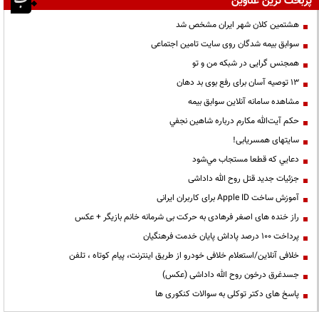
پربحث ترین عناوین
هشتمین کلان شهر ایران مشخص شد
سوابق بیمه شدگان روی سایت تامین اجتماعی
همجنس گرایی در شبکه من و تو
13 توصیه آسان برای رفع بوی بد دهان
مشاهده سامانه آنلاين سوابق بیمه
حكم آيت‌الله مكارم درباره شاهين نجفي
سایتهای همسریابی!
دعايي كه قطعا مستجاب مي‌شود
جزئیات جدید قتل روح الله داداشی
آموزش ساخت Apple ID برای کاربران ایرانی
راز خنده های اصغر فرهادی به حرکت بی شرمانه خانم بازیگر + عکس
پرداخت ۱۰۰ درصد پاداش پایان خدمت فرهنگیان
خلافی آنلاین/استعلام خلافی خودرو از طریق اینترنت، پیام کوتاه ، تلفن
جسدغرق درخون روح الله داداشی (عکس)
پاسخ های دکتر توکلی به سوالات کنکوری ها