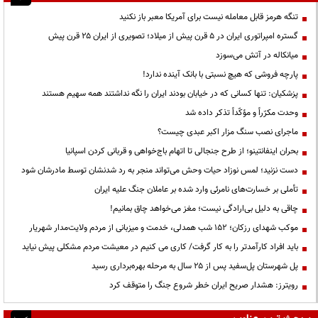
تنگه هرمز قابل معامله نیست برای آمریکا معبر باز نکنید
گستره امپراتوری ایران در ۵ قرن پیش از میلاد؛ تصویری از ایران ۲۵ قرن پیش
میانکاله در آتش می‌سوزد
پارچه فروشی که هیچ نسبتی با بانک آینده ندارد!
پزشکیان: تنها کسانی که در خیابان بودند ایران را نگه نداشتند همه سهیم هستند
وحدت مکرّراً و مؤکّداً تذکر داده شد
ماجرای نصب سنگ مزار اکبر عبدی چیست؟
بحران اینفانتینو؛ از طرح جنجالی تا اتهام باج‌خواهی و قربانی کردن اسپانیا
دست نزنید؛ لمس نوزاد حیات وحش می‌تواند منجر به رد شدنشان توسط مادرشان شود
تأملی بر خسارت‌های نامرئی وارد شده بر عاملان جنگ علیه ایران
چاقی به دلیل بی‌ارادگی نیست؛ مغز می‌خواهد چاق بمانیم!
موکب شهدای رزکان؛ ۱۵۲ شب همدلی، خدمت و میزبانی از مردم ولایت‌مدار شهریار
باید افراد کارآمدتر را به کار گرفت/ کاری می کنیم در معیشت مردم مشکلی پیش نیاید
پل شهرستان پل‌سفید پس از ۲۵ سال به مرحله بهره‌برداری رسید
رویترز: هشدار صریح ایران خطر شروع جنگ را متوقف کرد