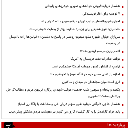
هشدار درباره فروش حواله‌های صوری خودروهای وارداتی
۷ توصیه برای آغاز نویسندگی
احیای شن‌چاله‌های جنوب تهران درکمیسیون ماده ۵نهایی شد
خادمیان: هیچ شفیعی برای زن نزد خداوند بهتر از رضایت شوهر نیست
سربازانِ خیابانِ ظهور؛ ملتِ مبعوثِ رودسر در پاسخ به دشمن: «خیابان‌ها را به ناامیدان
نمی‌دهیم»
اعلام پایان مراسم اربعین ۱۴۰۵
توقف صادرات نفت عربستان به آمریکا
ترامپ از افشای کمبود مهمات آمریکا خشمگین است
اجازه باز شدن مسیر دوم در تنگه هرمز را نخواهیم داد
فرق است میان مجاهدان در میدان و ساکتین
یکصد و پنجاه و سومین شب خدمت؛ موکب شهدای رزکان، تریبون مردم و مطالبه‌گر حل
ریشه‌ای مشکلات شهری
هشدار حاجی دلیگانی درباره تغییر سهم دریای خزر و مخالفت با واگذاری امتیاز
باید افراد کارآمدتر را به کار گرفت/ کاری می کنیم در معیشت مردم مشکلی پیش نیاید
پربازدید ها