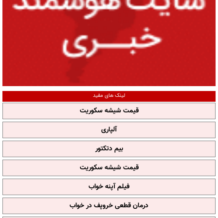
لینک های مفید
قیمت شیشه سکوریت
آلپاری
بیم دتکتور
قیمت شیشه سکوریت
فیلم آپنه خواب
درمان قطعی خروپف در خواب