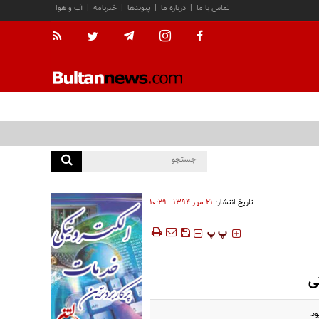
تماس با ما
|
درباره ما
|
پیوندها
|
خبرنامه
|
آب و هوا
تاریخ انتشار:
۲۱ مهر ۱۳۹۴ - ۱۰:۲۹
‍‍‍ پ
پ
ی
ود.