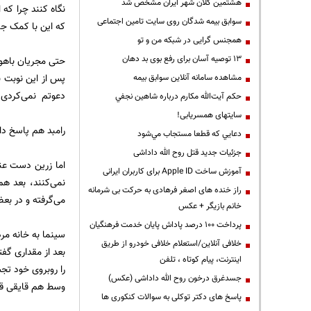
هشتمین کلان شهر ایران مشخص شد
نگاه کنند چرا که
سوابق بیمه شدگان روی سایت تامین اجتماعی
که این با کمک ج
همجنس گرایی در شبکه من و تو
13 توصیه آسان برای رفع بوی بد دهان
حتی مجریان باهو
مشاهده سامانه آنلاين سوابق بیمه
دعوتم نمی‌کردی 
حكم آيت‌الله مكارم درباره شاهين نجفي
سایتهای همسریابی!
رامبد هم پاسخ دا
دعايي كه قطعا مستجاب مي‌شود
جزئیات جدید قتل روح الله داداشی
اما زرین دست عن
آموزش ساخت Apple ID برای کاربران ایرانی
نمی‌کنند، بعد هم
راز خنده های اصغر فرهادی به حرکت بی شرمانه
می‌گرفته و در بع
خانم بازیگر + عکس
پرداخت ۱۰۰ درصد پاداش پایان خدمت فرهنگیان
سینما به خانه مرد
خلافی آنلاین/استعلام خلافی خودرو از طریق
بعد از مقداری گفت
اینترنت، پیام کوتاه ، تلفن
را روبروی خود تج
جسدغرق درخون روح الله داداشی (عکس)
وسط هم قایقی قرا
پاسخ های دکتر توکلی به سوالات کنکوری ها