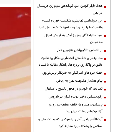
هدف قرار گرفتن اتاق‌ فرماندهی مزدوران عربستان
در یمن
این دیپلماسی نمایشی، شکست خورده است/
واقعیت‌ها را بپذیرید و به تعهدات خود عمل کنید
امید مالباختگان رمزارز آبکی به فروش اموال
محکومان
از التماس تا فروپاشی هژمونی دلار
مطالبه برای شکستن انحصار پیمانکاری؛ نظارت
دقیق بر واگذاری پروژه‌ها، راهکار مقابله با فساد
حمله نیروهای اسرائیلی به خبرنگار پرس‌تی‌وی
پیام هشدار مقاومت یمن به ریاض
تصادف ۱۲ خودرو در محور یاسوج ـ اصفهان
رکوردشکنی دختر دونده ایران در بلاروس
پزشکیان: مشروطه نقطه عطف بیداری و
آزادی‌خواهی ملت ایران بود
آیت‌الله جوادی آملی: با هرکس که وحدت ملی و
اسلامی را بشکند، باید مقابله کرد