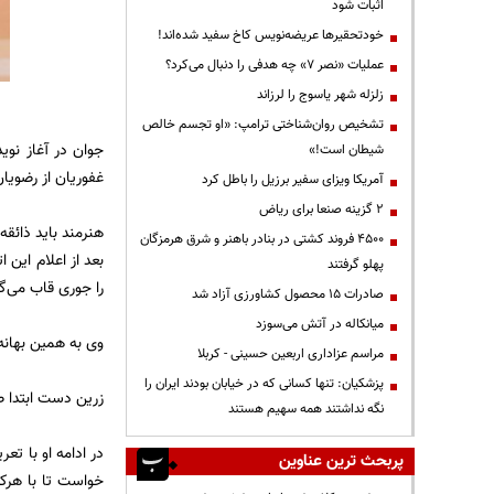
اثبات شود
خودتحقیرها عریضه‌نویس کاخ سفید شده‌اند!
عملیات «نصر ۷» چه هدفی را دنبال می‌کرد؟
زلزله شهر یاسوج را لرزاند
تشخیص روان‌شناختی ترامپ: «او تجسم خالص
جوان در آغاز نوی
شیطان است!»
غفوریان از رضوی
آمریکا ویزای سفیر برزیل را باطل کرد
۲ گزینه صنعا برای ریاض
هنرمند باید ذائق
۴۵۰۰ فروند کشتی در بنادر باهنر و شرق هرمزگان
بعد از اعلام این
پهلو گرفتند
را جوری قاب می‌گی
صادرات ۱۵ محصول کشاورزی آزاد شد
میانکاله در آتش می‌سوزد
وی به همین بهانه
مراسم عزاداری اربعین حسینی - کربلا
پزشکیان: تنها کسانی که در خیابان بودند ایران را
زرین دست ابتدا ص
نگه نداشتند همه سهیم هستند
در ادامه او با تع
پربحث ترین عناوین
خواست تا با هرکس