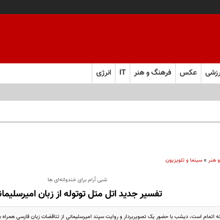
زشی
عکس
فرهنگ و هنر
IT
انرژی
 هنر
»
سینما و تلویزیون
شبی آرام برای خندوانه‌ای ها
تفسیر جدید اتل متل توتوله از زبان امیرسلیمان
نه اتمام است، دیشب با حضور یک تصویربردار و روایت سپند امیرسلیمانی از تناقضات زبان فارسی همراه ب