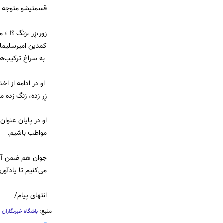
قسمتیشو متوجه ن
زور،زِر ،زنگ ؟! ؛
کمدین امیرسلیمان
به سراغ ترکیب‌ها
او در ادامه از ا
زِر زده، زنگ زده م
او در پایان عنوا
مواظب باشیم.
جوان هم ضمن آرز
می‌کنیم تا یادآو
انتهای پیام/
منبع:
باشگاه خبرنگاران 