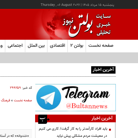
پنجشنبه ۱۵ مرداد ۱۴۰۵
|
Thursday , 06 August 2026
صفحه نخست
بولتن ۲
اقتصادی
بین الملل
اجتماعی
ور
آخرین اخبار
یک اتفاق عجیب در «لوور»
کد خبر:
۲۹۹۲۵۹
صفحه نخست
»
فرهنگ و
آخرین اخبار
باید افراد کارآمدتر را به کار گرفت/ کاری می کنیم
در معیشت مردم مشکلی پیش نیاید
«خندوانه» که در آستا