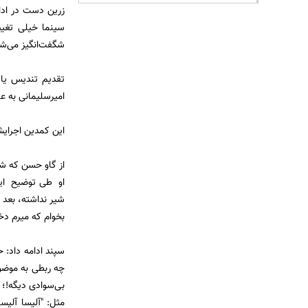
زرین دست در ادا
سینما خیلی تغییر
شگفت‌انگیز می‌ش
تقدیم تندیس یادب
امیرسلیمانی به ع
این کمدین اجرایش
از گاو حسن که شی
او طی توضیح این
شیر نداشته، بعد 
بخوام که میرم دخ
سپند ادامه داد: 
چه ربطی به موضوع
بی‌سوادی دیگه!؛ 
مثل: "آلیسا آلیسا