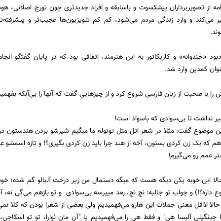
مه از تصویربرداران پیشکسوت و باسابقه و افراد جدیدتری چون تورج اصلانی، ه
 می‌کند و وارد زندگی مردم می‌شود، کم کم تلویزیون‌ها عجیب‌تر و پیشرفته‌ت
وند.
ود «خندوانه» و کاریکاتور به این هنرمند، اتفاقی بود که در پایان گفتگو انج
نوان کمدین وارد شد.
 را با صحبت از زبان فارسی شروع کرد و از چیزهایی گفت که آنها را بی‌آنکه بفهمی
ر نداشت تا بی‌سوادی که باسواد است!
 موضوع گفت: مثلا در شعر اتل متل توتوله ما میگیم شیرشو بردن هندستون در
هم که یک زن کردی بستون، آخه از هند چرا باید زن کردی بگیری؟! و تازه اسمشو 
تر عمم رو می‌گیرم!
حالا این خوبه یکی دیگه هست که میگه دستمال من زیر درخت آلبالو گم شده؛ خوب
 داره؟!) و جواب تو جالبه: نچ نچ، بعد میپرسه بی‌سوادی و تو بازهم می‌گی نه،
حالا لااقل معنی جملات این هارو می‌فهمیدیم ولی بعضی از شعرا بودن که کلا نمی‌
 جینگیلی آلیسا هی" و فقط هی را می‌فهمیدیم یا "آن مان نَوارا، تو تو اسکاچی، آ