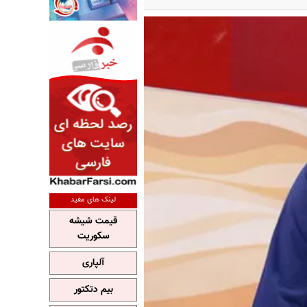
لینک های مفید
قیمت شیشه
سکوریت
آلپاری
بیم دتکتور