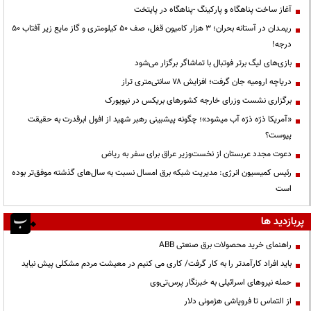
آغاز ساخت پناهگاه و پارکینگ -پناهگاه در پایتخت
ریمـدان در آستانه بحران؛ ۳ هزار کامیون قفل، صف ۵۰ کیلومتری و گاز مایع زیر آفتاب ۵۰
درجه!
بازی‌های لیگ برتر فوتبال با تماشاگر برگزار می‌شود
دریاچه ارومیه جان گرفت؛ افزایش ۷۸ سانتی‌متری تراز
برگزاری نشست وزرای خارجه کشورهای بریکس در نیویورک
«آمریکا ذرّه ذرّه آب میشود»؛ چگونه پیشبینی رهبر شهید از افول ابرقدرت به حقیقت
پیوست؟
دعوت مجدد عربستان از نخست‌وزیر عراق برای سفر به ریاض
رئیس کمیسیون انرژی: مدیریت شبکه برق امسال نسبت به سال‌های گذشته موفق‌تر بوده
است
پربازدید ها
راهنمای خرید محصولات برق صنعتی ABB
باید افراد کارآمدتر را به کار گرفت/ کاری می کنیم در معیشت مردم مشکلی پیش نیاید
حمله نیروهای اسرائیلی به خبرنگار پرس‌تی‌وی
از التماس تا فروپاشی هژمونی دلار