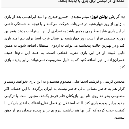
عمده‌ای در تیمش برای بازی با پدیده بدهد.
به گزارش
بولتن نیوز
؛
میثم مجیدی، خسرو حیدری و امید ابراهیمی بعد از بازی
با ژاپن از روز چهارشنبه در تمرینات شرکت می‌کنند و با توجه به خستگی ناشی
از این بازی شاید مظلومی مجبور باشد به تعدادی از آنها استراحت بدهد. همچنین
روزبه چشمی قرار است روز چهارشنبه در فینال غرب آسیا برای تیم امید بازی
کند و در بهترین حالت پنجشنبه می‌تواند به اردوی استقلال اضافه شود، به همین
دلیل غیبت او در این بازی تقریبا قطعی است. به همه این نام‌ها حنیف
عمران‌زاده را نیز اضافه کنید که به دلیل محرومیت نمی‌تواند برابر پدیده بازی
کند.
محسن کریمی و فرشید اسماعیلی مصدوم هستند و به این بازی نخواهند رسید و
کرار هم به خاطر مسائل مالی حاضر نیست به ایران برگردد. با این حساب اگر
مظلومی بخواهد روی نام این بازیکنان قلم قرمز بکشد، مجبور است با ترکیبی
جدید برابر پدیده بازی کند. البته استقلال در فصل نقل‌وانتقالات آنقدر بازیکن با
کیفیت جذب کرده که اگر آنها هم نباشند، پیروزی برابر پدیده چندان دور از ذهن
نیست.