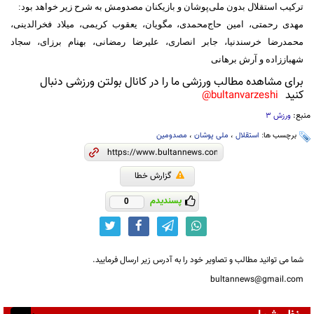
ترکیب استقلال بدون ملی‌پوشان و بازیکنان مصدومش به شرح زیر خواهد بود:
مهدی رحمتی، امین حاج‌محمدی، مگویان، یعقوب کریمی، میلاد فخرالدینی،
محمدرضا خرسندنیا، جابر انصاری، علیرضا رمضانی، بهنام برزای، سجاد
شهباززاده و آرش برهانی
برای مشاهده مطالب ورزشی ما را در کانال بولتن ورزشی دنبال
کنید
bultanvarzeshi@
منبع:
ورزش 3
برچسب ها:
استقلال
،
ملی پوشان
،
مصدومین
گزارش خطا
پسندیدم
0
شما می توانید مطالب و تصاویر خود را به آدرس زیر ارسال فرمایید.
bultannews@gmail.com