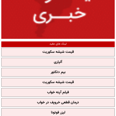
لینک های مفید
قیمت شیشه سکوریت
آلپاری
بیم دتکتور
قیمت شیشه سکوریت
فیلم آپنه خواب
درمان قطعی خروپف در خواب
لیزر فوتونا