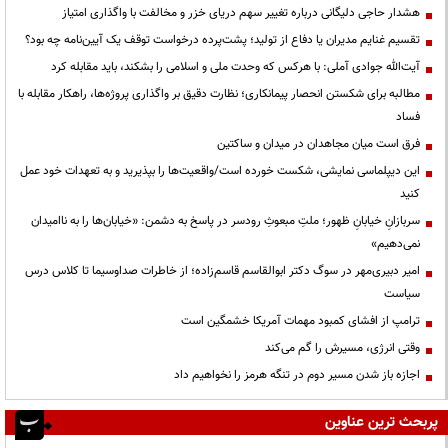
هشدار حاجی دلیگانی درباره تغییر سهم دریای خزر و مخالفت با واگذاری امتیاز
تقسیم غنایم مدیران یا دفاع از تولید؛ پشت‌پرده درخواست توقف یک آیین‌نامه چه بود؟
آیت‌الله جوادی آملی: با هرکس که وحدت ملی و اسلامی را بشکند، باید مقابله کرد
مطالبه برای شکستن انحصار پیمانکاری؛ نظارت دقیق بر واگذاری پروژه‌ها، راهکار مقابله با
فساد
فرق است میان مجاهدان در میدان و ساکتین
این دیپلماسی نمایشی، شکست خورده است/واقعیت‌ها را بپذیرید و به تعهدات خود عمل
کنید
سربازانِ خیابانِ ظهور؛ ملتِ مبعوثِ رودسر در پاسخ به دشمن: «خیابان‌ها را به ناامیدان
نمی‌دهیم»
امیر دبیری‌مهر در سوگ دکتر ابوالقاسم قاسم‌زاده؛ از خاطرات صداوسیما تا کلاس درس
سیاست
ترامپ از افشای کمبود مهمات آمریکا خشمگین است
وقتی انرژی، مسیرش را گم می‌کند
اجازه باز شدن مسیر دوم در تنگه هرمز را نخواهیم داد
پربحث ترین عناوین