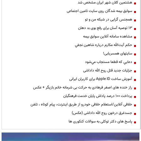
هشتمین کلان شهر ایران مشخص شد
سوابق بیمه شدگان روی سایت تامین اجتماعی
همجنس گرایی در شبکه من و تو
13 توصیه آسان برای رفع بوی بد دهان
مشاهده سامانه آنلاين سوابق بیمه
حكم آيت‌الله مكارم درباره شاهين نجفي
سایتهای همسریابی!
دعايي كه قطعا مستجاب مي‌شود
جزئیات جدید قتل روح الله داداشی
آموزش ساخت Apple ID برای کاربران ایرانی
راز خنده های اصغر فرهادی به حرکت بی شرمانه خانم بازیگر + عکس
پرداخت ۱۰۰ درصد پاداش پایان خدمت فرهنگیان
خلافی آنلاین/استعلام خلافی خودرو از طریق اینترنت، پیام کوتاه ، تلفن
جسدغرق درخون روح الله داداشی (عکس)
پاسخ های دکتر توکلی به سوالات کنکوری ها