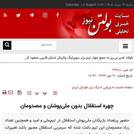
شنبه ۱۷ مرداد ۱۴۰۵
|
Saturday , 08 August 2026
از
و
ته
فولاد غدیر نی‌ریز به جمع چهار تیم برتر سوپرلیگ والیبال استان فارس صعود کرد
ن
نو
کد خبر:
۲۹۹۱۰۰
تاریخ انتشار:
۲۰ مهر ۱۳۹۴ - ۱۸:۳۰
صفحه نخست
»
ورزشی
»
لیگ برتر فوتبال ایران
‍‍‍ پ
پ
چهره استقلال بدون ملی‌پوشان و مصدومان
حضور پرتعداد بازیکنان ملی‌پوش استقلال در تیم‌ملی و امید و همچنین تعداد
زیاد مصدومان این تیم باعث شده که سرمربی استقلال مجبور باشد تغییرات