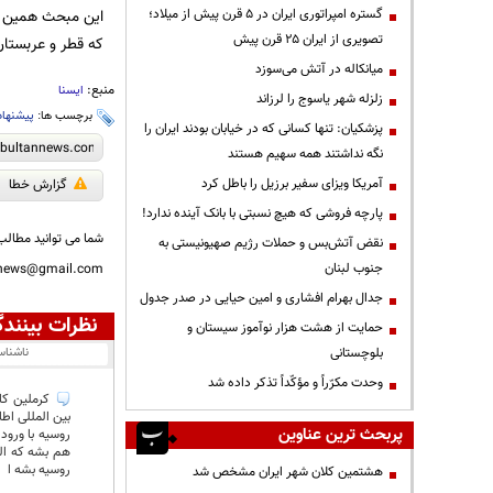
این مبحث همین جا
گستره امپراتوری ایران در ۵ قرن پیش از میلاد؛
تصویری از ایران ۲۵ قرن پیش
که قطر و عربستان حاضرند 300 میلیارد دلار بپردازند تا وی از قدرت کنار رود و د
میانکاله در آتش می‌سوزد
منبع:
ایسنا
زلزله شهر یاسوج را لرزاند
برچسب ها:
پیشنهاد
پزشکیان: تنها کسانی که در خیابان بودند ایران را
نگه نداشتند همه سهیم هستند
آمریکا ویزای سفیر برزیل را باطل کرد
گزارش خطا
پارچه فروشی که هیچ نسبتی با بانک آینده ندارد!
شما می توانید مطالب 
نقض آتش‌بس و حملات رژیم صهیونیستی به
جنوب لبنان
nnews@gmail.com
جدال بهرام افشاری و امین حیایی در صدر جدول
نظرات بینندگ
حمایت از هشت هزار نوآموز سیستان و
ناشنا
بلوچستانی
وحدت مکرّراً و مؤکّداً تذکر داده شد
کرملین کار
بین المللی اط
پربحث ترین عناوین
روسیه با ورود
هم بشه که الب
روسیه بشه ا
هشتمین کلان شهر ایران مشخص شد