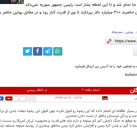
 تمام شد و تا این لحظه بشار اسد، رئیس جمهور سوریه نمی‌داند
ر مقابل پوتین حاضر به قبول این پیشنهاد نشد.
،
پوتین
،
محرمانه
و تصاویر خود را به آدرس زیر ارسال فرمایید.
bulta
ان
در انتظار بررسی:
انتشار یافته:
۲
س
|
|
۱۶:۲۷ - ۱۳۹۴/۰۷/۲۰
0
 بسیار عاقلانه ای انجام داده که این رشوه رو قبول نکرده چون قبول این رشوه تبعات جدی ای 
اعت و بردگی عربستان و قطر از دست دادن متحدین
 به موقع به جنگ داعش کم کم میتونه و داره بایه های قدرت و محبوبیت لرزان امریکا رو سست تر
ته با گرم تر شدن کره زمین و افزایش دمای کره زمین مناطق بیشتری از روسیه میتونه مستعد زند