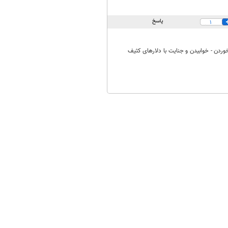
پاسخ
1
وردن - خوابیدن و جنایت با دلارهای کثیف