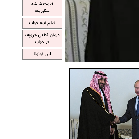
قیمت شیشه
سکوریت
فیلم آپنه خواب
درمان قطعی خروپف
در خواب
لیزر فوتونا