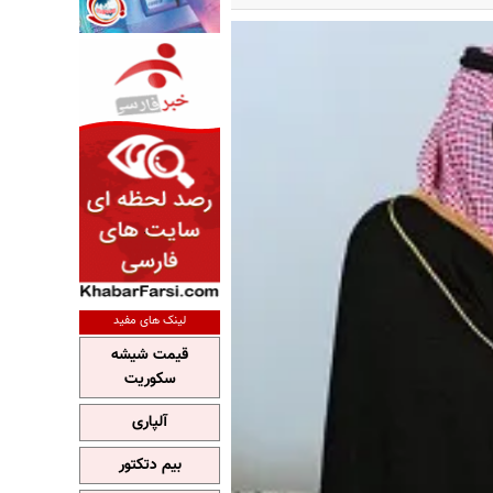
لینک های مفید
قیمت شیشه
سکوریت
آلپاری
بیم دتکتور