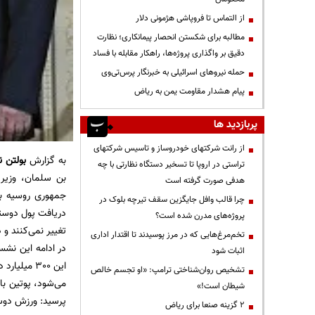
از التماس تا فروپاشی هژمونی دلار
مطالبه برای شکستن انحصار پیمانکاری؛ نظارت
دقیق بر واگذاری پروژه‌ها، راهکار مقابله با فساد
حمله نیروهای اسرائیلی به خبرنگار پرس‌تی‌وی
پیام هشدار مقاومت یمن به ریاض
پربازدید ها
از رانت‌ شرکتهای خودروساز و تاسیس شرکتهای
به گزارش
بولتن ن
تراستی در اروپا تا تسخیر دستگاه نظارتی با چه
بن سلمان، وزیر 
هدفی صورت گرفته است
جمهوری روسیه با 
چرا قالب وافل جایگزین سقف تیرچه بلوک در
دریافت پول دوستا
پروژه‌های مدرن شده است؟
تغییر نمی‌کنند و د
تخم‌مرغ‌هایی که در مرز پوسیدند تا اقتدار اداری
در ادامه این نشس
اثبات شود
این 300 می
تشخیص روان‌شناختی ترامپ: «او تجسم خالص
می‌شود، پوتین ب
شیطان است!»
پرسید: ورزش دو
۲ گزینه صنعا برای ریاض