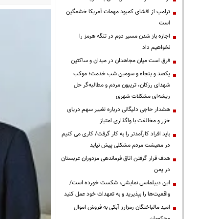
ترامپ از افشای کمبود مهمات آمریکا خشمگین
است
اجازه باز شدن مسیر دوم در تنگه هرمز را
نخواهیم داد
فرق است میان مجاهدان در میدان و ساکتین
یکصد و پنجاه و سومین شب خدمت؛ موکب
شهدای رزکان، تریبون مردم و مطالبه‌گر حل
ریشه‌ای مشکلات شهری
هشدار حاجی دلیگانی درباره تغییر سهم دریای
خزر و مخالفت با واگذاری امتیاز
باید افراد کارآمدتر را به کار گرفت/ کاری می کنیم
در معیشت مردم مشکلی پیش نیاید
هدف قرار گرفتن اتاق‌ فرماندهی مزدوران عربستان
در یمن
این دیپلماسی نمایشی، شکست خورده است/
واقعیت‌ها را بپذیرید و به تعهدات خود عمل کنید
امید مالباختگان رمزارز آبکی به فروش اموال
محکومان