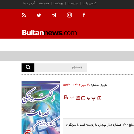
تماس با ما
|
درباره ما
|
پیوندها
|
خبرنامه
|
آب و هوا
تاریخ انتشار:
۲۰ مهر ۱۳۹۴ - ۱۵:۲۸
‍‍‍ پ
پ
در نشستی محرمانه میان وزیر دفاع عربستان و رئیس جمهوری روسیه، عربستان به مسکو ابلاغ کرد حاضر است به همراه قطر مبلغ 300 میلیارد دلار بپردازد تا روسیه اسد را سرنگون