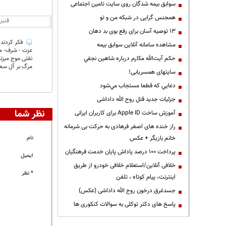
سوابق بیمه شدگان روی سایت تامین اجتماعی
همجنس گرایی در شبکه من و تو
قنبر
13 توصیه آسان برای رفع بوی بد دهان
فکر کردند ه
مشاهده سامانه آنلاين سوابق بیمه
عزت - شرف- مر
حكم آيت‌الله مكارم درباره شاهين نجفي
نفتی موج میزن
مرگ بر آل سعو
سایتهای همسریابی!
دعايي كه قطعا مستجاب مي‌شود
جزئیات جدید قتل روح الله داداشی
نظر شما
آموزش ساخت Apple ID برای کاربران ایرانی
راز خنده های اصغر فرهادی به حرکت بی شرمانه
خانم بازیگر + عکس
نام
پرداخت ۱۰۰ درصد پاداش پایان خدمت فرهنگیان
ایمیل
خلافی آنلاین/استعلام خلافی خودرو از طریق
* نظر
اینترنت، پیام کوتاه ، تلفن
جسدغرق درخون روح الله داداشی (عکس)
پاسخ های دکتر توکلی به سوالات کنکوری ها