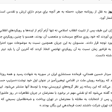
وز
به نقل از روزنامه جوان، «حمله به هر آنچه براي مردم داراي ارزش و تقدس اس
مار آورد.
ازان اين طيف پس از تثبيت انقلاب اسلامي نه تنها آرام آرام از ايده‌ها و رويكردهاي انقلا
ي آوردند كه خود روزي مدافع سرسخت و متعصب آن بودند، همسو با چنين رويكردي ج
ورد توجه قرار دادند. منسوبان به اين جريان همچنين نسبت به موضوعات مورد احترا
 به فراخور زمان نسبت به آن رويكردي تهاجمي اتخاذ كردند كه آخرين آن را بايد تيتر
گذشته دانست.
سردار حسين همداني، فرمانده مستشاري ايران در سوريه به شهادت رسيد و همه روزنامه‌
ند كه روزنامه رويش ملت در اقدامي توهين‌آميز در عنوان اول خود نوشت:«سرتيپ حس
مي‌كند كه اين رسانه زير نظر گروه‌هاي تروريستي بوده يا توسط آنها منتشر مي‌شود. اين
گفته مي‌شود كه او نقشي مهم در برخورد با معترضان در جريان تظاهرات در روز عاشورا و پ
ي پس از انتخابات به مقابله با معترضان در تهران پرداخت و شبه‌نظاميان بسيجي كه در
ت تهران شركت داشتند تحت فرماندهي اين يگان بودند.»