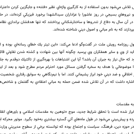
ش تلاش مي‌شود بدون استفاده از به كارگيري واژه‌اي نظير «فتنه» و جايگزين كردن «اعتراض
و نيروهاي بسيجي در روز عاشورا با عزاداران سيدالشهدا برخورد فيزيكي كرده‌اند، در ح
 در آن سال به دفاع از تندرو‌ها و ساختارشكناني پرداختند كه تنها هدفشان براندازي نظام
دازند كه به نام مباني و اصول ديني شناخته شده‌اند.
 روزنامه رويش ملت در گفت‌وگو ادعا مي‌كند: «اين تيتر يك خطاي رسانه‌اي بوده و اي
ايد از وي و ساير همفكران وي پرسيد چگونه آنها بين شهادت و كشته شدن تفاوتي قائل ن
كه حال نياز به جبران آن باشد؟ آيا اين اشتباهات با بهره‌گيري از تاكتيك دوقدم به 
ا موضوعاتي با هدف به سخره گرفتن مسائل مورد احترام مردم مطرح شود و بعد از اين
خلاقي و ضد ديني خود ابراز پشيماني كنند. اما با نيم‌نگاهي به سوابق رفتاري شخصيت‌ه
 اشاره داشت كه در آن تلاش شده ضمن حمله به مباني اعتقادي به گفتمان و شاخص‌ه
به مقدسات
ده و پيش‌بيني مي‌شود در طول ماه‌هاي آتي گستره بيشتري به‌خود بگيرد. موتور محركه ا
 حوزه دين، فرهنگ، سياست و اجتماع بوده كه توانسته برخي از سطوح مديريتي وزارت ف