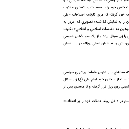
«مدافع دموكراسي»، «حامي توسعه سياسي» و
دات خاص خود را بر صفحات رسانه‌هاي مكتوب
به خود گرفته كه مرور كارنامه اصلاحات - طي
 جريان را به نمايش گذاشته؛ تصويري كه امروز به
توهين به مقدسات اسلامي و انقلابي» تكليف
 را زير سؤال برده و از يك سو اذهان عمومي
ي‌سازي و به عنوان اصلي روزانه در رسانه‌هاي
 مقاله‌اي را با عنوان «‌امام؛ پيشواي سياسي
ادرست از سخنان خود امام علي (ع) زير سؤال
يعي روي ريل قرار گرفته و تا ماه‌هاي پس از
سم در داخل روند حملات خود را بر اعتقادات