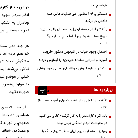
خواهیم بود
در اين بند از گزار
دستگیری ۱۰۴ مظنون طی عملیات‌هایی علیه
انگار سردار شهيد 
داعش در ترکیه
وفاداران به انقلاب
واکنش امام جمعه اردبیل به سخنان باقر خرازی:
تخريب مسائلي مي‌پر
دروغ بستن به رهبری قطعاً جرم بسیار بزرگی
است
هر چند مدير مسئول
احتمال وجود حیات در اقیانوس مدفون «اروپا»
خواهيم كرد» اما ب
آمریکا و اسرائیل سامانه «پیکان» را آزمایش کردند
مشكوكي ايجاد شود 
هشدار درباره فروش حواله‌های صوری خودروهای
تلاش مي‌شود ابتد
وارداتی
خنثي از موضع غير ا
به موارد پرشماري
پربازدید ها
صورت بگيرد.
تنگه هرمز قابل معامله نیست برای آمریکا معبر باز
فاز جديد توهين 
نکنید
باید افراد کارآمدتر را به کار گرفت/ کاری می کنیم
صعودي را تجربه كر
در معیشت مردم مشکلی پیش نیاید
و عملكردي شفاف در
رویترز: هشدار صریح ایران خطر شروع جنگ را