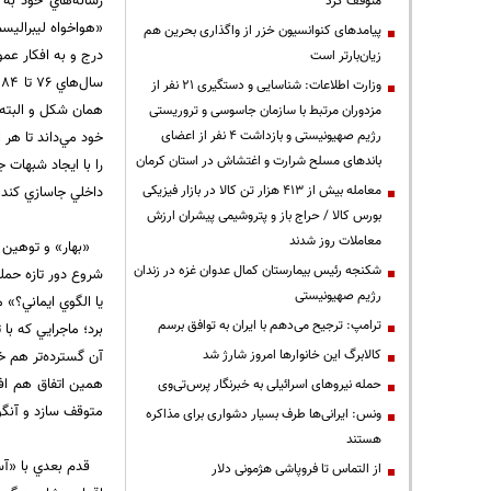
رسانه‌هاي خود به
متوقف کرد
«هواخواه ليبراليس
پیامدهای کنوانسیون خزر از واگذاری بحرین هم
درج و به افكار عمو
زیان‌بارتر است
س
وزارت اطلاعات: شناسایی و دستگیری ۲۱ نفر از
همان شكل و البته 
مزدوران مرتبط با سازمان جاسوسی و تروریستی
رژیم صهیونیستی و بازداشت ۴ نفر از اعضای
خود مي‌داند تا هر
باندهای مسلح شرارت و اغتشاش در استان کرمان
را با ايجاد شبهات 
معامله بیش از ۴۱۳ هزار تن کالا در بازار فیزیکی
داخلي جاسازي كند
بورس کالا / حراج باز و پتروشیمی پیشران ارزش
معاملات روز شدند
«‌بهار» و توهين 
شکنجه رئیس بیمارستان کمال عدوان غزه در زندان
شروع دور تازه حمله
رژیم صهیونیستی
يا الگوي ايماني؟»
ترامپ: ترجیح می‌دهم با ایران به توافق برسم
برد؛ ماجرايي كه با
کالابرگ این خانوارها امروز شارژ شد
آن گسترده‌تر هم 
همين اتفاق هم افت
حمله نیروهای اسرائیلی به خبرنگار پرس‌تی‌وی
متوقف سازد و آنگو
ونس: ایرانی‌ها طرف بسیار دشواری برای مذاکره
هستند
قدم بعدي با «‌آ
از التماس تا فروپاشی هژمونی دلار