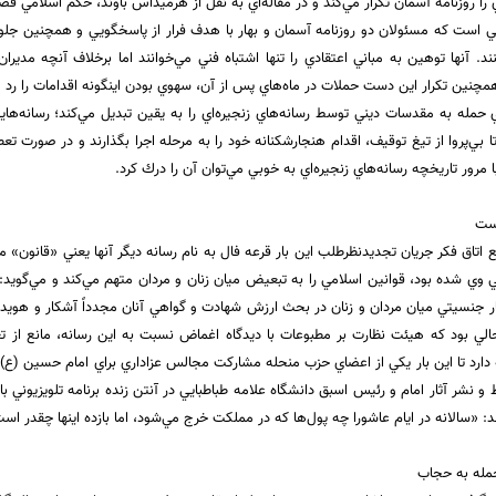
را روزنامه آسمان تكرار مي‌كند و در مقاله‌اي به نقل از هرميداس باوند، حكم اسلامي قص
ي است كه مسئولان دو روزنامه آسمان و بهار با هدف فرار از پاسخگويي و همچنين جل
ند. آنها توهين به مباني اعتقادي را تنها اشتباه فني مي‌خوانند اما برخلاف آنچه مديرا
نين تكرار اين دست حملات در ماه‌هاي پس از آن، سهوي بودن اينگونه اقدامات را رد مي‌ك
 حمله به مقدسات ديني توسط رسانه‌هاي زنجيره‌اي را به يقين تبديل مي‌كند؛ رسانه‌هايي
 تا بي‌پروا از تيغ توقيف، اقدام هنجارشكنانه خود را به مرحله اجرا بگذارند و در صورت تع
مرور تاريخچه رسانه‌هاي زنجيره‌اي به خوبي مي‌توان آن را درك كرد.
ست
تاق فكر جريان تجديدنظرطلب اين بار قرعه فال به نام رسانه ديگر آنها يعني «قانون» مي
جنسيتي ميان مردان و زنان در بحث ارزش شهادت و گواهي آنان مجدداً آشكار و هويدا م
حالي بود كه هيئت نظارت بر مطبوعات با ديدگاه اغماض نسبت به اين رسانه، مانع از
مه دارد تا اين بار يكي از اعضاي حزب منحله مشاركت مجالس عزاداري براي امام حسين (ع)
شر آثار امام و رئيس اسبق دانشگاه علامه طباطبايي در آنتن زنده برنامه تلويزيوني با تخ
: «‌سالانه در ايام عاشورا چه پول‌ها كه در مملكت خرج مي‌شود، اما بازده اينها چقدر اس
مله به حجاب