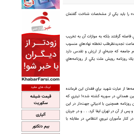
ت» را بايد يكي از مشخصات شناخت گفتمان
بي فاصله گرفتند بلكه به موازات آن به تخريب
ماعت تجديدنظرطلب تخطئه نهادهاي منسوب
م جامعه كه جنبه‌اي از ارزش و تقدس دارد
 يك روزنامه رويش ملت يكي از روزنامه‌هاي
لینک های مفید
ها از عبارت شهيد براي فقدان اين فرمانده
ين همداني در سوريه كشته شد»! تيتري كه
قیمت شیشه
سکوریت
 روزنامه همچنين با ادبياتي جهت‌دار در اين
س از آن در تهران ايفا كرد. . . و در جريان
آلپاری
 كنار مأموران نيروي انتظامي در مقابله با
بیم دتکتور