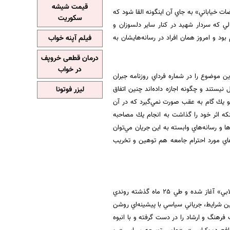
قیمت شیشه
ات خياباني» به جاي آن اينگونه القا شود كه
سکوریت
الي كه سردار شهيد در كنار ساير دلسوزان و
 بود و امروز همان افراد در رسانه‌هايشان به
فیلم آپنه خواب
درمان قطعی خروپف
در خواب
ن موضوع را در شماره فرداي روزنامه جبران
يستند و چگونه اجازه داده‌اند چنين اتفاق
لیزر فوتونا
جلو يك گام به عقب صورت نمي‌گيرد كه در آن
كه اثر خود را گذاشت به انجام يك مصاحبه
ا و رسانه‌هاي وابسته به اين جريان مي‌توان
اي مورد احترام جامعه هم توهين و تخريب
همانطور كه بارها ابراز شده است با تحقق شرايط جديد، موج «‌توهين به مقدسات اسلامي و باورهاي انقلابي» آغاز شده و طي 25 ماه گذشته روندي
ين شرايط، جرياني سياسي با پيشينه‌اي روشن
رهنگ و ارشاد را در دست گرفته و با انبوه