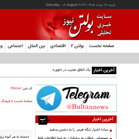
شنبه ۱۷ مرداد ۱۴۰۵
|
Saturday , 08 August 2026
صفحه نخست
بولتن ۲
اقتصادی
بین الملل
اجتماعی
ور
آخرین اخبار
یک اتفاق عجیب در «لوور»
کد خبر:
۲۹۸۶۰۶
صفحه نخست
»
فرهنگ و
آخرین اخبار
مبادا اختیار تنگه هرمز را به دشمن بدهید
«حمله به هر آنچه برا
صمصامی خطاب به پزشکیان: به شما اطلاعات غلط