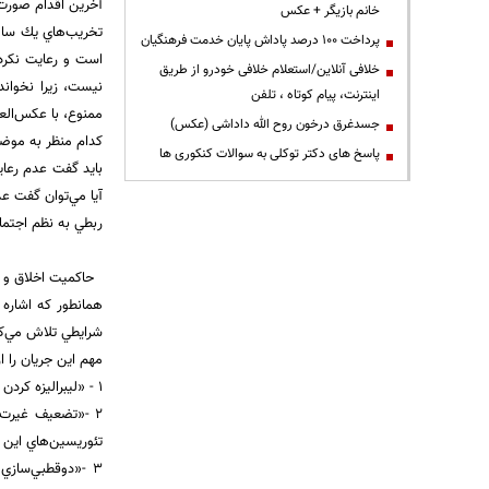
آخرين اقدام صورت 
خانم بازیگر + عکس
تخريب‌هاي يك سال
پرداخت ۱۰۰ درصد پاداش پایان خدمت فرهنگیان
است و رعايت نكردن 
خلافی آنلاین/استعلام خلافی خودرو از طریق
نيست، زيرا نخوان
اینترنت، پیام کوتاه ، تلفن
ممنوع، با عكس‌ال
جسدغرق درخون روح الله داداشی (عکس)
كدام منظر به موضوع
پاسخ های دکتر توکلی به سوالات کنکوری ها
بايد گفت عدم رعاي
آيا مي‌توان گفت ع
ربطي به نظم اجتما
حاكميت اخلاق و دين
همانطور كه اشاره 
شرايطي تلاش مي‌كن
مهم اين جريان را از
1 - «‌ليبراليزه كردن جامعه» و «‌تغيير فضاي ارزشي جامعه» به وسيله تضعيف ارزش‌هاي اسلامي و انقلابي را بايد نخستين هدف دانست.
2 -«‌تضعيف غيرت 
تئوريسين‌هاي اين ج
3 -«‌دوقطبي‌سا