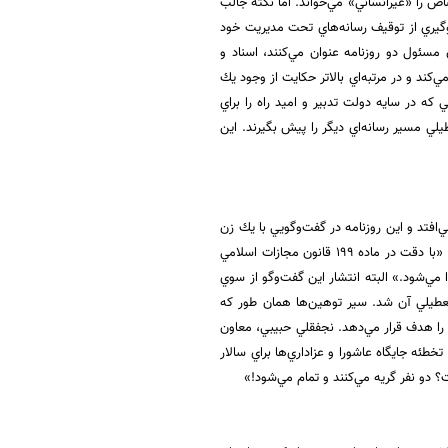
اص را «غيرانساني» مي‌خواند. اما نكته جالب
وگيري از توقيف رسانه‌هاي تحت مديريت خود
ن مسئول دو روزنامه عنوان مي‌كنند، اسناد و
ند و در مرتبه‌اي بالاتر حكايت از وجود يك
 كه در سايه دولت تدبير و اميد راه را براي
طيلي مسير رسانه‌اي ديگر را پيش بگيرند. اين
‌افتد و اين روزنامه در گفت‌وگويي با يك زن
كه مدعي حقوقداني وي شده بود، قوانين اسلامي را به تبعيض ميان زنان و مردان متهم مي‌كند و مي‌گويد: «‌با دقت در ماده 199 قانون مجازات اسلامي
ي‌شود.» البته انتشار اين گفت‌وگو از سوي
 تعطيلي آن شد. سير توهين‌ها همان طور كه
 را هدف قرار مي‌دهد. نجفقلي حبيبي، معاون
طئه جايگاه عاشورا و عزاداري‌ها براي سالار
ت؟ دو نفر گريه مي‌كنند و تمام مي‌شود!»