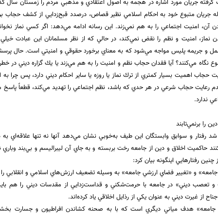
گرفته جريان مورد اشاره در هجمه به اصول اعتقادي و مذهبي مردم را زمستان سال گذش
ه جريان متبوع خود به احكام اسلامي نظير قصاص، درصدد قبح‌زدايي از كشف حجاب بر
آن، امنيت اجتماعي را به هم نمي‌زند. اين رسانه ادامه مي‌دهد: اگر كسي نماز نخواند،
دن نماز، امنيت و نظم را نقض نمي‌كند، در حالي كه از نظر مسلمانان اين عبادت خي
عمل و جريمه پليس مواجه مي‌شود كه به معناي برخورد حقوقي و امنيتي است. حال پرس
 نگاه مي‌كنند؟ آيا فقدان حجاب نظم و امنيت را به هم مي‌زند يا يك گزاره ديني در خط
ت حجاب اهميت بسيار كمتري از ترك نماز يا روزه يا ساير احكام ديني دارد، پس چرا به ا
دم رعايت حجاب شرعي در هر حدي كه باشد، نظم اجتماعي را تهديد مي‌كند، قطعاً پاسخ
عي ندارد.
 را برنمي‌تابند
شد رفتار و سوابق وابستگان اين طيف به‌خوبي نشان مي‌دهد آنها نه تنها علاقه‌اي به دي
ند حاكميت اخلاق و دين از جامعه رخت بر‌بسته و به جاي آن ليبراليسم و بي‌بند وباري
 چنين رفتارهايي اينگونه بيان كرد:
و تعصب ديني» در جامعه با حرمت‌شكني و قداست‌زدايي از مقدسات ديني را هم بايد مو
ناح از غيرت ديني به عنوان يكي از رذايل اخلاقي ياد كرده‌اند.
زي جامعه» هدف مياني ديگري است كه با به صحنه كشاندن افراطيون و جسارت بخشيد