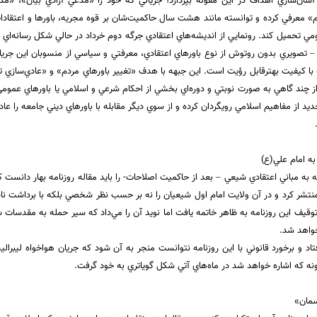
 آسان‌سازي اهداف در اين مقوله بپردازد؛ جرياني كه خود را «‌مدعي آزادي بيان»، 
م» معرفي كرده و توانسته مانند هشت سال حاكميت‌شان بر قوه مجريه، باورها و اعتقا
مي تحميل كند. رونمايي از انديشه‌هاي اعتقادي جرگه دوم خرداد در حالي شكل رسانه‌اي 
ال‌هاي 76 تا 84 – تصويري بدون روتوش از نوع باورهاي اعتقادي، معرفتي و سياسي از منسوبان اين
با كيفيت بهترقابل رؤيت است. اين جبهه با هدف «تغيير باورهاي مردم» و «عادي‌سازي 
 از چند گاهي به صورت نوبتي و دوره‌اي بخشي از احكام شرعي و اسلامي يا باورهاي عمومي
جديد از مفاهيم اسلامي رويگردان كرده و از سوي ديگر مقابله با باورهاي ديني جامعه را عاد
.
به امام علي(ع)
 به مباني اعتقادي شيعي – بعد از حاكميت اصلاحات- را بايد مقاله روزنامه‌ بهار دانست كه
 منتشر كرد و در آن ولايت امام اول شيعيان را نه بر حسب نظر شخصي بلكه با برداشت ن
 توقيف اين روزنامه به ظاهر خاتمه يافت اما نويد آن را مي‌داد كه سير حمله به مقدسات ش
خواهد شد.
اد و برخورد قانوني با اين روزنامه نتوانست منجر به آن شود كه جريان هواخواه ليبرالي
نه كه اشاره خواهد شد در ماه‌هاي آتي شكل گوياتري به خود گرفت.
سمان»