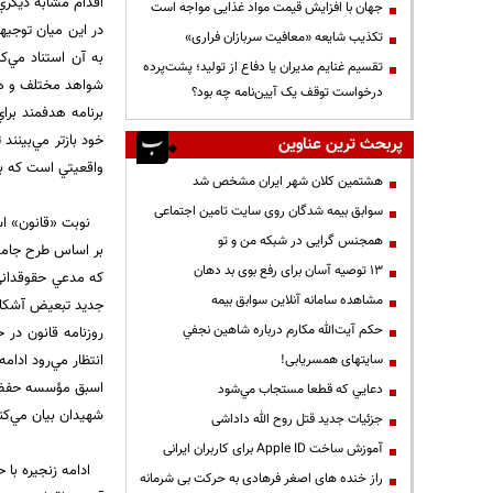
اقدام مشابه ديگري 
جهان با افزایش قیمت مواد غذایی مواجه است
در اين ميان توجيه
تکذیب شایعه «معافیت سربازان فراری»
به آن استناد مي‌كن
تقسیم غنایم مدیران یا دفاع از تولید؛ پشت‌پرده
شواهد مختلف و همچ
درخواست توقف یک آیین‌نامه چه بود؟
برنامه هدفمند براي
خود بازتر مي‌بينند
پربحث ترین عناوین
واقعيتي است كه با 
هشتمین کلان شهر ایران مشخص شد
سوابق بیمه شدگان روی سایت تامین اجتماعی
نوبت «قانون» ا
همجنس گرایی در شبکه من و تو
بر اساس طرح جامع ا
13 توصیه آسان برای رفع بوی بد دهان
مشاهده سامانه آنلاين سوابق بیمه
جديد تبعيض آشكار 
حكم آيت‌الله مكارم درباره شاهين نجفي
روزنامه قانون در 
انتظار مي‌رود ادا
سایتهای همسریابی!
اسبق مؤسسه حفظ و ن
دعايي كه قطعا مستجاب مي‌شود
شهيدان بيان مي‌كند
جزئیات جدید قتل روح الله داداشی
آموزش ساخت Apple ID برای کاربران ایرانی
ادامه زنجيره با ح
راز خنده های اصغر فرهادی به حرکت بی شرمانه