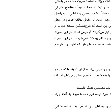
ته روزنامه اعتماد صورت داد كه در راستاي
آمد و نوشت: حجاب صرفاً مسئله‌اي عقيدتي
 قطعاً برخورد امنيتي و قضايي با او راه‌حل
لي مهم است. در مقابل توقف خودرو در محل
ش اين است كه طرح‌كنندگان مسئله حجاب از
ر قرار مي‌گيرد؟ اگر دومي است، در اين صورت
ين احكام پرداخته نمي‌شود؟... در اين صورت
 مثبت نيست، همان طور كه نخواندن نماز هم
ن و مباني برآمده از آن ندارند بلكه در هر
 نهادينه شود، بر همين اساس مي‌توان اهداف
رد توجه قرار داد، با توجه به آنكه بارها
ن به آنان براي تداوم روند قداست‌شكني