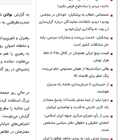
دادند؛ مردم را ساده‌لوح فرض نکنید!
به گزارش
بولتن نی
صمصامی خطاب به پزشکیان: خودتان در مجلس
بودید؛ دیدید انتقادات نمایندگان درباره گران‌سازی
تجديدنظرطلبي به ش
ارز بود، نه واگذاری ایران‌خودرو
پزشکیان: خدمت بی‌منت و مشارکت مردمی، پایه
رهبران و تئوري‌پرد
حل مشکلات کشور است
و تخطئه اصولي رو
قیمت‌ برنج ایرانی همچنان در کانال ۴۵۰ تا ۵۵۰
به رهبري را هم م
هزار تومان
بي‌تفاوت نمانده و
وقتی دیتاسنترها از هوش مصنوعی جلو می‌زنند؛
زنجيره‌اي در روز 
زنگ خطر برای اقتصاد AI
از خبرسازی تا جریان‌سازی نقشه راه مدیران
هوشمند
در حالي روز جمعه 
«چرا نباید از شما متنفر باشند؟»؛ پاسخ معنادار
بزرگ استفاده كرد
یک کاربر خارجی به قدرت و توانمندی ایرانیان
اين شائبه را مطرح 
پس از رأی شورای مرکزی جبهه ایران اسلامی؛
گزارش مي‌نويسد: « 
اعضای حقیقی و حقوقی دفتر سیاسی مشخص
اعتراض‌هاي خيابان
شدند
معترضان در تظاهرا
بسنت مدعی شد: به زودی شاهد توافق با ایران