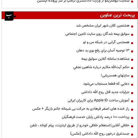
شکایت نیومکزیکو از وزارت دادگستری ترامپ بر سر پرونده اپستین
پربحث ترین عناوین
هشتمین کلان شهر ایران مشخص شد
سوابق بیمه شدگان روی سایت تامین اجتماعی
همجنس گرایی در شبکه من و تو
13 توصیه آسان برای رفع بوی بد دهان
مشاهده سامانه آنلاين سوابق بیمه
حكم آيت‌الله مكارم درباره شاهين نجفي
سایتهای همسریابی!
دعايي كه قطعا مستجاب مي‌شود
جزئیات جدید قتل روح الله داداشی
آموزش ساخت Apple ID برای کاربران ایرانی
راز خنده های اصغر فرهادی به حرکت بی شرمانه خانم بازیگر + عکس
پرداخت ۱۰۰ درصد پاداش پایان خدمت فرهنگیان
خلافی آنلاین/استعلام خلافی خودرو از طریق اینترنت، پیام کوتاه ، تلفن
جسدغرق درخون روح الله داداشی (عکس)