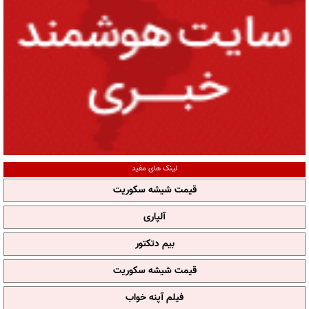
لینک های مفید
قیمت شیشه سکوریت
آلپاری
بیم دتکتور
قیمت شیشه سکوریت
فیلم آپنه خواب