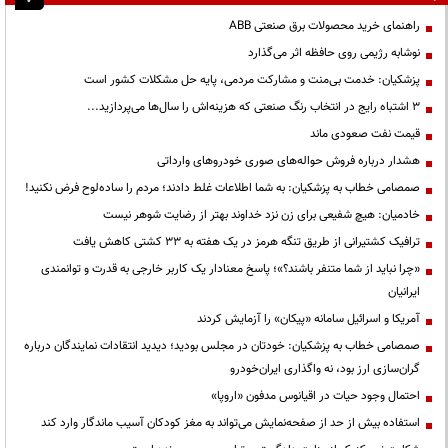
راهنمای خرید محصولات برق صنعتی ABB
نوشابه رژیمی روی حافظه اثر می‌گذارد
پزشکیان: خدمت بی‌منت و مشارکت مردمی، پایه حل مشکلات کشور است
3 اشتباه رایج در انتخاب رنگ صنعتی که هزینه‌اش را سال‌ها می‌پردازید...
قیمت نفت صعودی ماند
هشدار درباره فروش حواله‌های صوری خودروهای وارداتی
صمصامی خطاب به پزشکیان: به شما اطلاعات غلط دادند؛ مردم را ساده‌لوح فرض نکنید!
خادمیان: هیچ شفیعی برای زن نزد خداوند بهتر از رضایت شوهر نیست
ترافیک کشتیرانی از طریق تنگه هرمز در یک هفته به ۳۳ کشتی کاهش یافت
«چرا نباید از شما متنفر باشند؟»؛ پاسخ معنادار یک کاربر خارجی به قدرت و توانمندی
ایرانیان
آمریکا و اسرائیل سامانه «پیکان» را آزمایش کردند
صمصامی خطاب به پزشکیان: خودتان در مجلس بودید؛ دیدید انتقادات نمایندگان درباره
گران‌سازی ارز بود، نه واگذاری ایران‌خودرو
احتمال وجود حیات در اقیانوس مدفون «اروپا»
استفاده بیش از حد از صفحه‌نمایش می‌تواند به مغز کودکان آسیب ماندگار وارد کند