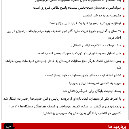
دیپلماسی با عربستان نتیجه‌بخش نیست؛ پاسخ نظامی ضروری است
مقاومت یمن؛ دو خیز اساسی
توافقِ بدونِ تاییدِ رهبری؛ تنها یک قراردادِ بی‌ارزش است
۳۰ سال واگذاری و خروج ثروت ملی؛ گام دوم تضعیف بنیه مردم وایجاد نارضایتی در بین
احاد مردم
سفر فرمانده سنتکام به اراضی اشغالی
خبر تعطیلی مدرسه ایرانی در کویت به صورت رسمی اعلام نشده
یمن: تشکیل ائتلاف هرگز مانع مجازات عربستان به خاطر جنایاتش علیه ملت یمن نخواهد
شد
نشان استاندارد به معنای پایان مسئولیت خودروساز نیست
غریبه به دادمون نمی‌رسه؛ ایرانی بخریم!
بسته اینترنت رایگان برای خبرنگاران فعال شد
با اعتراف یکی از متهمان، ابعاد تازه‌ای از پرونده ربایش و قتل حمیدرضا رجب‌زاده آشکار شد
ریمـدان؛ مرزی گرفتار در صف، کمبود زیرساخت و ضعف هماهنگی دستگاه‌ها / ۳ هزار
کامیون در انتظار، رانندگان بدون حتی یک سرویس بهداشتی!
پربازدید ها