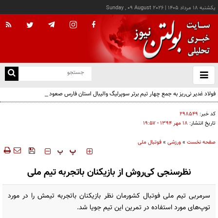
يکشنبه ۱۸ مرداد ۱۴۰۵
|
Sunday , 09 August 2026
از
و
ته
فولاد غدیر نی‌ریز به جمع چهار تیم برتر سوپرلیگ والیبال استان فارس صعود کرد
ن
نو
کد خبر:
۲۹۸۵۴۹
تاریخ انتشار:
۱۸ مهر ۱۳۹۴ - ۱۹:۵۷
صفحه نخست
»
ورزشی
»
فوتبال ملی
‍‍‍ پ
پ
نظرسنجی کی‌روش از بازیکنان باتجربه تیم ملی
سرمربی تیم ملی فوتبال کشورمان نظر بازیکنان باتجربه تیمش را در مورد
توپ‌های مورد استفاده در تمرین این تیم جویا شد.