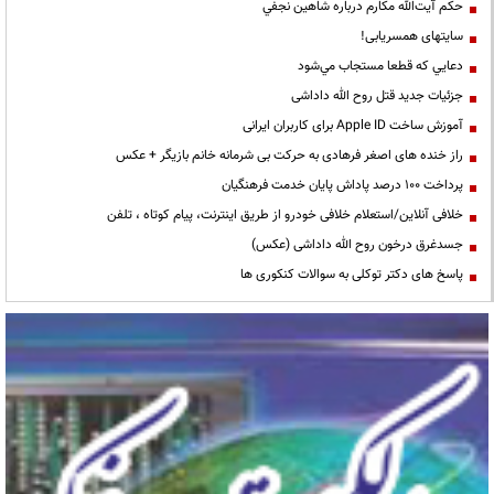
حكم آيت‌الله مكارم درباره شاهين نجفي
سایتهای همسریابی!
دعايي كه قطعا مستجاب مي‌شود
جزئیات جدید قتل روح الله داداشی
آموزش ساخت Apple ID برای کاربران ایرانی
راز خنده های اصغر فرهادی به حرکت بی شرمانه خانم بازیگر + عکس
پرداخت ۱۰۰ درصد پاداش پایان خدمت فرهنگیان
خلافی آنلاین/استعلام خلافی خودرو از طریق اینترنت، پیام کوتاه ، تلفن
جسدغرق درخون روح الله داداشی (عکس)
پاسخ های دکتر توکلی به سوالات کنکوری ها