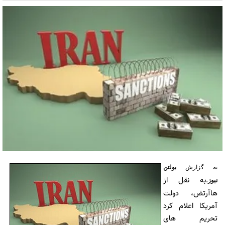
به گزارش
بولتن
به نقل از
نیوز
،
هاآرتض، دولت
آمریکا اعلام کرد
تحریم های