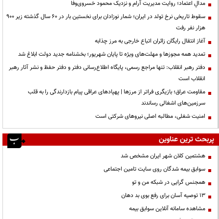
مدالِ اعتماد؛ روایت مدیریت آرام و نزدیک محمود خسروی‌وفا
سقوط تاریخی نرخ تولد در ایران؛ شمار نوزادان برای نخستین بار در ۶۰ سال گذشته زیر ۹۰۰
هزار نفر رفت
آغاز انتقال رایگان زائران اتباع خارجی به مرز چذابه
تمدید همه مجوزها و مهلت‌های ویژه تا پایان شهریور؛ بخشنامه جدید دولت ابلاغ شد
دفتر رهبر انقلاب: تنها مراجع رسمی، پایگاه اطلاع‌رسانی دفتر و دفتر حفظ و نشر آثار رهبر
انقلاب است
مقاومت عراق؛ بازیگری فراتر از مرزها | پهپادهای عراقی پیام بازدارندگی را به قلب
سرزمین‌های اشغالی رساندند
‌امنیت شغلی، مطالبه اصلی نیروهای شرکتی است
پربحث ترین عناوین
هشتمین کلان شهر ایران مشخص شد
سوابق بیمه شدگان روی سایت تامین اجتماعی
همجنس گرایی در شبکه من و تو
13 توصیه آسان برای رفع بوی بد دهان
مشاهده سامانه آنلاين سوابق بیمه