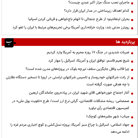
ماجرای نصب سنگ مزار اکبر عبدی چیست؟
کدام اهداف زیرساختی در مدار ایران قرار دارد؟
بحران اینفانتینو؛ از طرح جنجالی تا اتهام باج‌خواهی و قربانی کردن اسپانیا
رویترز مدعی شد: وزارت خزانه‌داری آمریکا برخی تحریم‌های مرتبط با ایران را لغو کرد
پربازدید ها
ضربات شدیدی در جنگ ۱۷ روزه محرم به آمریکا وارد کردیم
شیخ نعیم قاسم: توافق ایران و آمریکا، اسرائیل را مهار کرد
چرا قالب وافل جایگزین سقف تیرچه بلوک در پروژه‌های مدرن شده است؟
از رانت‌ شرکتهای خودروساز و تاسیس شرکتهای تراستی در اروپا تا تسخیر دستگاه نظارتی
با چه هدفی صورت گرفته است
آغاز اجتماع خون‌خواهی اقای شهید ایران در پیاده‌روی جاماندگان اربعین
صمصامی: ریشه مشکلات اقتصادی، گرانی نرخ ارز است/ طرح «تقویت پول ملی» در
کمیسیون اقتصادی رأی نیاورد
میناب؛ شهرِ مقبره‌های کوچک!
جهاد اسلامی: اسرائیل با چراغ سبز آمریکا، پروژه نسل‌کشی و کوچ اجباری مردم غزه را
ادامه می‌دهد