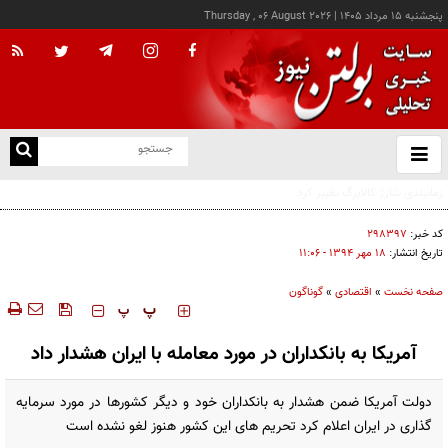
پنجشنبه ۱۵ مرداد ۱۴۰۵
|
Thursday , 06 August 2026
از
و
ته
رشد بیش از ۱۳۰ هزار واحدی شاخص کل بورس
ن
نو
کد خبر:
۲۹۸۳۹۷
تاریخ انتشار:
۱۸ مهر ۱۳۹۴ - ۱۱:۰۶
صفحه نخست
»
اقتصادی
»
گوناگون
‍‍‍ پ
پ
آمریکا به بانکداران در مورد معامله با ایران هشدار داد
دولت آمریکا ضمن هشدار به بانکداران خود و دیگر کشورها در مورد سرمایه
گذاری در ایران اعلام کرد تحریم های این کشور هنوز لغو نشده است