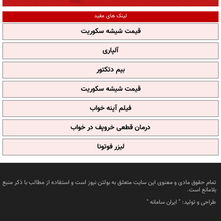
لینک های مفید
قیمت شیشه سکوریت
آلپاری
بیم دتکتور
قیمت شیشه سکوریت
فیلم آپنه خواب
درمان قطعی خروپف در خواب
لیزر فوتونا
تمام حقوق مادی و معنوی این سایت متعلق به بولتن نیوز است و استفاده از مطالب با ذکر منبع
بلامانع است.
طراحی و تولید: "
ایران سامانه
"