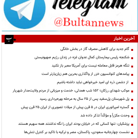
آخرین اخبار
گام جدید برای کاهش مصرف گاز در بخش خانگی
شکنجه رئیس بیمارستان کمال عدوان غزه در زندان رژیم صهیونیستی
تنگه هرمز قابل معامله نیست برای آمریکا معبر باز نکنید
پیامدهای کنوانسیون خزر از واگذاری بحرین هم زیان‌بارتر است
از دشمن ذره ای امید خیرخواهی نباید داشته باشیم
موکب شهدای رزکان؛ ۱۵۲ شب همدلی، خدمت و میزبانی از مردم ولایت‌مدار شهریار
پل شهرستان پل‌سفید پس از ۲۵ سال به مرحله بهره‌برداری رسید
گستره امپراتوری ایران در ۵ قرن پیش از میلاد؛ تصویری از ایران ۲۵ قرن پیش
وحدت مکرّراً و مؤکّداً تذکر داده شد
پزشکیان: تنها کسانی که در خیابان بودند ایران را نگه نداشتند همه سهیم هستند
نشست چهارجانبه سعودی، پاکستان، مصر و ترکیه با تاکید بر کنترل تنش‌ها