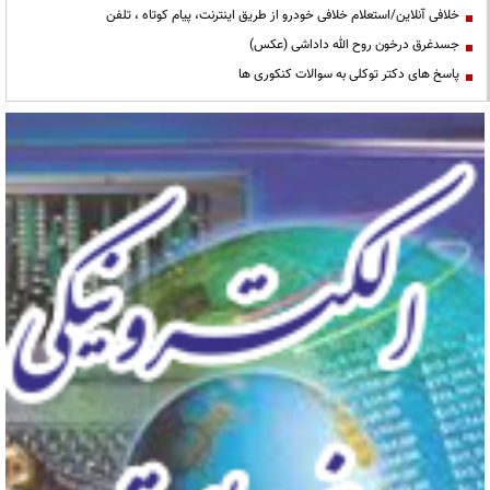
خلافی آنلاین/استعلام خلافی خودرو از طریق اینترنت، پیام کوتاه ، تلفن
جسدغرق درخون روح الله داداشی (عکس)
پاسخ های دکتر توکلی به سوالات کنکوری ها