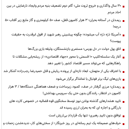
۳۰ سال واگذاری و خروج ثروت ملی؛ گام دوم تضعیف بنیه مردم وایجاد نارضایتی در بین
احاد مردم
ریمـدان در آستانه بحران؛ ۳ هزار کامیون قفل، صف ۵۰ کیلومتری و گاز مایع زیر آفتاب ۵۰
درجه!
«آمریکا ذرّه ذرّه آب میشود»؛ چگونه پیشبینی رهبر شهید از افول ابرقدرت به حقیقت
پیوست؟
اتاق پول دولت در دل بورس؛ مستمری بازنشستگان، وثیقه بازی بزرگ‌ها
آغاز یک سلسله‌کلیپ ۱۰ قسمتی با محور «جهاد اقتصادی»؛ از ریشه‌یابی مشکلات تا
راهکارهایی که می‌تواند مسیر اقتصاد کشور را تغییر دهد
با اعتراف یکی از متهمان، ابعاد تازه‌ای از پرونده ربایش و قتل حمیدرضا رجب‌زاده آشکار شد
بازی‌های لیگ برتر فوتبال با تماشاگر برگزار می‌شود
ریمـدان؛ مرزی گرفتار در صف، کمبود زیرساخت و ضعف هماهنگی دستگاه‌ها / ۳ هزار
کامیون در انتظار، رانندگان بدون حتی یک سرویس بهداشتی!
تایید هشدارهای گذشته بولتن نیوز توسط سخنگوی قوه قضائیه در خصوص کارت های
بارزگانی و اجاره ای که به بحران ارزی رسیده اند
توافقِ بدونِ تاییدِ رهبری؛ تنها یک قراردادِ بی‌ارزش است
حرف‌های صمیمانه یک تیم رسانه‌ای در روز خبرنگار؛ از سختی‌های کار، ندیده‌شدن زحمات و