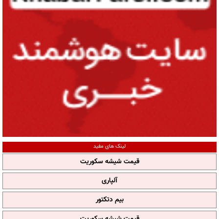
لینک های مفید
قیمت شیشه سکوریت
آلپاری
بیم دتکتور