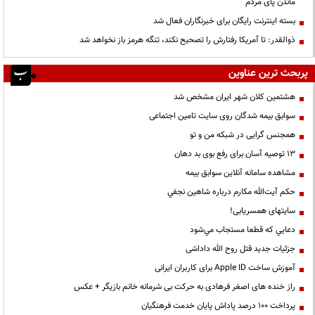
ماندن پای مردم
بسته اینترنت رایگان برای خبرنگاران فعال شد
ذوالقدر: تا آمریکا رفتارش را تصحیح نکند، تنگه هرمز باز نخواهد شد
پربحث ترین عناوین
هشتمین کلان شهر ایران مشخص شد
سوابق بیمه شدگان روی سایت تامین اجتماعی
همجنس گرایی در شبکه من و تو
13 توصیه آسان برای رفع بوی بد دهان
مشاهده سامانه آنلاين سوابق بیمه
حكم آيت‌الله مكارم درباره شاهين نجفي
سایتهای همسریابی!
دعايي كه قطعا مستجاب مي‌شود
جزئیات جدید قتل روح الله داداشی
آموزش ساخت Apple ID برای کاربران ایرانی
راز خنده های اصغر فرهادی به حرکت بی شرمانه خانم بازیگر + عکس
پرداخت ۱۰۰ درصد پاداش پایان خدمت فرهنگیان