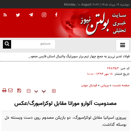
دوشنبه ۱۹ مرداد ۱۴۰۵
|
Monday , 10 August 2026
از
و
ته
فولاد غدیر نی‌ریز به جمع چهار تیم برتر سوپرلیگ والیبال استان فارس صعود کرد
ن
نو
کد خبر:
۲۹۸۳۵۳
تاریخ انتشار:
۱۸ مهر ۱۳۹۴ - ۱۰:۰۰
صفحه نخست
»
ورزشی
»
فوتبال جهان
‍‍‍ پ
پ
مصدومیت آلوارو موراتا مقابل لوکزامبورگ/عکس
پیروزی اسپانیا مقابل لوکزامبورگ، دو بازیکن مصدوم روی دست ویسنته دل
بوسکه گذاشت.