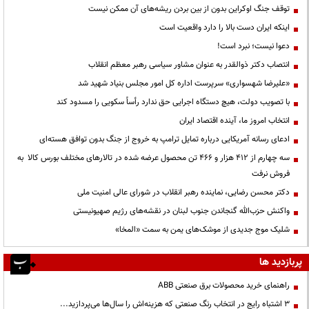
توقف جنگ اوکراین بدون از بین بردن ریشه‌های آن ممکن نیست
اینکه ایران دست بالا را دارد واقعیت است
دعوا نیست؛ نبرد است!
انتصاب دکتر ذوالقدر به عنوان مشاور سیاسی رهبر معظم انقلاب
«علیرضا شهسواری» سرپرست اداره کل امور مجلس بنیاد شهید شد
با تصویب دولت، هیچ دستگاه اجرایی حق ندارد رأساً سکویی را مسدود کند
انتخاب امروز ما، آینده اقتصاد ایران
ادعای رسانه آمریکایی درباره تمایل ترامپ به خروج از جنگ بدون توافق هسته‌ای
سه چهارم از ۴۱۲ هزار و ۴۶۶ تن محصول عرضه شده در تالارهای مختلف بورس کالا به
فروش نرفت
دکتر محسن رضایی، نماینده رهبر انقلاب در شورای عالی امنیت ملی
واکنش حزب‌الله گنجاندن جنوب لبنان در نقشه‌های رژیم صهیونیستی
شلیک موج جدیدی از موشک‌های یمن به سمت «المخا»
پربازدید ها
راهنمای خرید محصولات برق صنعتی ABB
3 اشتباه رایج در انتخاب رنگ صنعتی که هزینه‌اش را سال‌ها می‌پردازید...