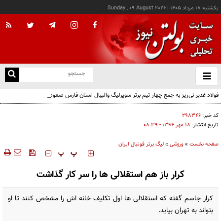
يکشنبه ۱۸ مرداد ۱۴۰۵
|
Sunday , 09 August 2026
از
و
ته
فولاد غدیر نی‌ریز به جمع چهار تیم برتر سوپرلیگ والیبال استان فارس صعود کرد
ن
نو
کد خبر:
۲۹۸۳۴۶
تاریخ انتشار:
۱۸ مهر ۱۳۹۴ - ۰۸:۳۹
صفحه نخست
»
ورزشی
»
لیگ برتر فوتبال ایران
‍‍‍ پ
پ
کرار باز هم استقلالی ها را سر کار گذاشت
کرار جاسم گفته که استقلالی ها اول تکلیف خانه اش را مشخص کنند تا او
بتواند به تهران بیاید.