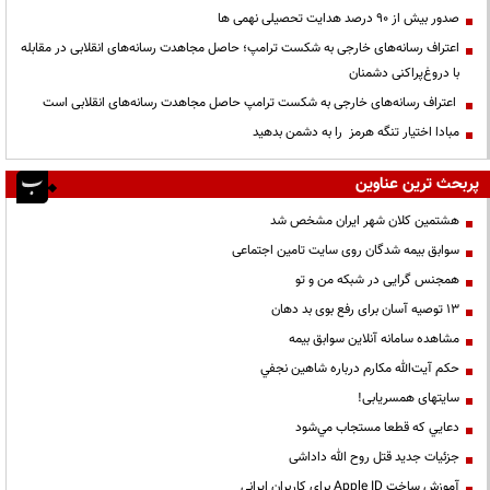
صدور بیش از ۹۰ درصد هدایت تحصیلی نهمی ها
اعتراف رسانه‌های خارجی به شکست ترامپ؛ حاصل مجاهدت رسانه‌های انقلابی در مقابله
با دروغ‌پراکنی دشمنان
اعتراف رسانه‌های خارجی به شکست ترامپ حاصل مجاهدت رسانه‌های انقلابی است
مبادا اختیار تنگه هرمز را به دشمن بدهید
پربحث ترین عناوین
هشتمین کلان شهر ایران مشخص شد
سوابق بیمه شدگان روی سایت تامین اجتماعی
همجنس گرایی در شبکه من و تو
13 توصیه آسان برای رفع بوی بد دهان
مشاهده سامانه آنلاين سوابق بیمه
حكم آيت‌الله مكارم درباره شاهين نجفي
سایتهای همسریابی!
دعايي كه قطعا مستجاب مي‌شود
جزئیات جدید قتل روح الله داداشی
آموزش ساخت Apple ID برای کاربران ایرانی