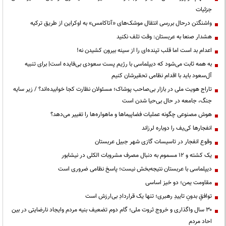
جزئیات
واشنگتن درحال بررسی انتقال موشک‌های «آتاکامس» به اوکراین از طریق ترکیه
هشدار صنعا به عربستان: وقت تلف نکنید
اعدام بد است اما قلب تپنده‌ای را از سینه بیرون کشیدن نه!
به همه ثابت می‌شود که دیپلماسی با رژیم پست سعودی بی‌فایده است| برای تنبیه
آل‌سعود باید با اقدام نظامی تحقیرشان کنیم
تاراج هویت ملی در بازار بی‌صاحب پوشاک؛ مسئولان نظارت کجا خوابیده‌اند؟ / زیر سایه
جنگ، جامعه در حال بی‌حیا شدن است
هوش مصنوعی چگونه عملیات فضاپیماها و ماهواره‌ها را تغییر می‌دهد؟
انفجارها کی‌یف را دوباره لرزاند
وقوع انفجار در تاسیسات گازی شهر جبیل عربستان
یک کشته و ۱۲ مسموم به دنبال مصرف مشروبات الکلی در نیشابور
دیپلماسی با عربستان نتیجه‌بخش نیست؛ پاسخ نظامی ضروری است
مقاومت یمن؛ دو خیز اساسی
توافقِ بدونِ تاییدِ رهبری؛ تنها یک قراردادِ بی‌ارزش است
۳۰ سال واگذاری و خروج ثروت ملی؛ گام دوم تضعیف بنیه مردم وایجاد نارضایتی در بین
احاد مردم