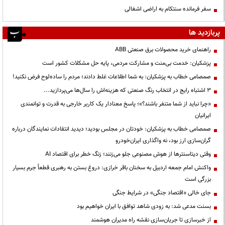
سفر فرمانده سنتکام به اراضی اشغالی
پربازدید ها
راهنمای خرید محصولات برق صنعتی ABB
پزشکیان: خدمت بی‌منت و مشارکت مردمی، پایه حل مشکلات کشور است
صمصامی خطاب به پزشکیان: به شما اطلاعات غلط دادند؛ مردم را ساده‌لوح فرض نکنید!
3 اشتباه رایج در انتخاب رنگ صنعتی که هزینه‌اش را سال‌ها می‌پردازید...
«چرا نباید از شما متنفر باشند؟»؛ پاسخ معنادار یک کاربر خارجی به قدرت و توانمندی
ایرانیان
صمصامی خطاب به پزشکیان: خودتان در مجلس بودید؛ دیدید انتقادات نمایندگان درباره
گران‌سازی ارز بود، نه واگذاری ایران‌خودرو
وقتی دیتاسنترها از هوش مصنوعی جلو می‌زنند؛ زنگ خطر برای اقتصاد AI
واکنش امام جمعه اردبیل به سخنان باقر خرازی: دروغ بستن به رهبری قطعاً جرم بسیار
بزرگی است
جای خالی «اقتصاد جنگی» در شرایط جنگی
بسنت مدعی شد: به زودی شاهد توافق با ایران خواهیم بود
از خبرسازی تا جریان‌سازی نقشه راه مدیران هوشمند