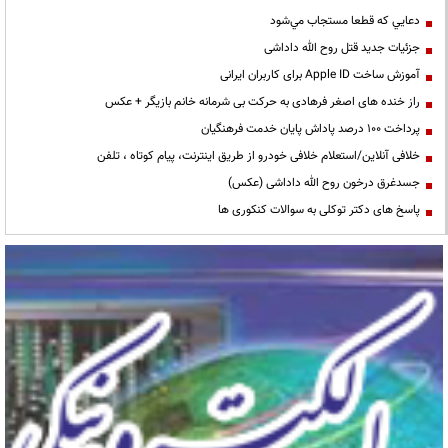
دعايي كه قطعا مستجاب مي‌شود
جزئیات جدید قتل روح الله داداشی
آموزش ساخت Apple ID برای کاربران ایرانی
راز خنده های اصغر فرهادی به حرکت بی شرمانه خانم بازیگر + عکس
پرداخت ۱۰۰ درصد پاداش پایان خدمت فرهنگیان
خلافی آنلاین/استعلام خلافی خودرو از طریق اینترنت، پیام کوتاه ، تلفن
جسدغرق درخون روح الله داداشی (عکس)
پاسخ های دکتر توکلی به سوالات کنکوری ها