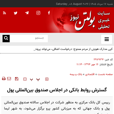
شنبه ۱۷ مرداد ۱۴۰۵
|
Saturday , 08 August 2026
از
و
ته
کپی مدارک هویتی از مردم ممنوع؛ درخواست اضافی، می‌تواند پرونده تخلف اداری به دنبال
ن
داشته باشد!
نو
کد خبر:
۲۹۷۹۳۴
تاریخ انتشار:
۱۶ مهر ۱۳۹۴ - ۱۱:۱۴
صفحه نخست
»
اقتصادی
»
بانک و بیمه
‍‍‍ پ
پ
گسترش روابط بانکی در اجلاس صندوق بین‌المللی پول
رییس کل بانک مرکزی به منظور شرکت در اجلاس سالانه صندوق بین‌المللی
پول و بانک جهانی که به میزبانی کشور پرو برگزار می‌شود، به شهر لیما