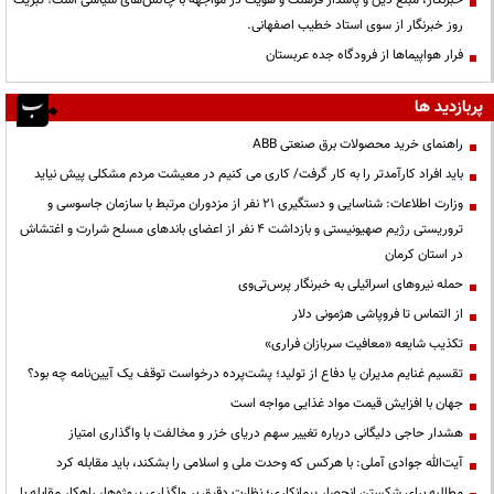
خبرنگار، مبلّغ دین و پاسدار فرهنگ و هویت در مواجهه با چالش‌های سیاسی است؛ تبریک
روز خبرنگار از سوی استاد خطیب اصفهانی.
فرار هواپیماها از فرودگاه جده عربستان
پربازدید ها
راهنمای خرید محصولات برق صنعتی ABB
باید افراد کارآمدتر را به کار گرفت/ کاری می کنیم در معیشت مردم مشکلی پیش نیاید
وزارت اطلاعات: شناسایی و دستگیری ۲۱ نفر از مزدوران مرتبط با سازمان جاسوسی و
تروریستی رژیم صهیونیستی و بازداشت ۴ نفر از اعضای باندهای مسلح شرارت و اغتشاش
در استان کرمان
حمله نیروهای اسرائیلی به خبرنگار پرس‌تی‌وی
از التماس تا فروپاشی هژمونی دلار
تکذیب شایعه «معافیت سربازان فراری»
تقسیم غنایم مدیران یا دفاع از تولید؛ پشت‌پرده درخواست توقف یک آیین‌نامه چه بود؟
جهان با افزایش قیمت مواد غذایی مواجه است
هشدار حاجی دلیگانی درباره تغییر سهم دریای خزر و مخالفت با واگذاری امتیاز
آیت‌الله جوادی آملی: با هرکس که وحدت ملی و اسلامی را بشکند، باید مقابله کرد
مطالبه برای شکستن انحصار پیمانکاری؛ نظارت دقیق بر واگذاری پروژه‌ها، راهکار مقابله با