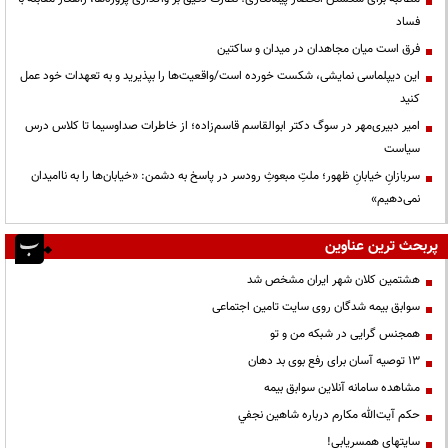
فساد
فرق است میان مجاهدان در میدان و ساکتین
این دیپلماسی نمایشی، شکست خورده است/واقعیت‌ها را بپذیرید و به تعهدات خود عمل
کنید
امیر دبیری‌مهر در سوگ دکتر ابوالقاسم قاسم‌زاده؛ از خاطرات صداوسیما تا کلاس درس
سیاست
سربازانِ خیابانِ ظهور؛ ملتِ مبعوثِ رودسر در پاسخ به دشمن: «خیابان‌ها را به ناامیدان
نمی‌دهیم»
پربحث ترین عناوین
هشتمین کلان شهر ایران مشخص شد
سوابق بیمه شدگان روی سایت تامین اجتماعی
همجنس گرایی در شبکه من و تو
13 توصیه آسان برای رفع بوی بد دهان
مشاهده سامانه آنلاين سوابق بیمه
حكم آيت‌الله مكارم درباره شاهين نجفي
سایتهای همسریابی!