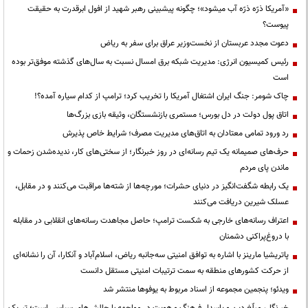
«آمریکا ذرّه ذرّه آب میشود»؛ چگونه پیشبینی رهبر شهید از افول ابرقدرت به حقیقت
پیوست؟
دعوت مجدد عربستان از نخست‌وزیر عراق برای سفر به ریاض
رئیس کمیسیون انرژی: مدیریت شبکه برق امسال نسبت به سال‌های گذشته موفق‌تر بوده
است
چاک شومر: جنگ ایران اشتغال آمریکا را تخریب کرد؛ ترامپ از کدام سیاره آمده؟!
اتاق پول دولت در دل بورس؛ مستمری بازنشستگان، وثیقه بازی بزرگ‌ها
رد ورود تمامی معتادان به اتاق‌های مدیریت مصرف؛ شرایط خاص پذیرش
حرف‌های صمیمانه یک تیم رسانه‌ای در روز خبرنگار؛ از سختی‌های کار، ندیده‌شدن زحمات و
ماندن پای مردم
یک رابطه شگفت‌انگیز در دنیای حشرات؛ مورچه‌ها از شته‌ها مراقبت می‌کنند و در مقابل،
عسلک شیرین دریافت می‌کنند
اعتراف رسانه‌های خارجی به شکست ترامپ؛ حاصل مجاهدت رسانه‌های انقلابی در مقابله
با دروغ‌پراکنی دشمنان
پاتریشیا مارینز با اشاره به توافق امنیتی سه‌جانبه ریاض، اسلام‌آباد و آنکارا، آن را نشانه‌ای
از حرکت کشورهای منطقه به سمت ترتیبات امنیتی مستقل دانست
ویدئو؛ پنجمین مجموعه از اسناد مربوط به یوفوها منتشر شد