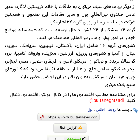
از دیگر برنامه‌های سیف می‌توان به ملاقات‌ با خانم کريستين لاگارد، مدیر
عامل صندوق بين‌المللي پول و ساير مقامات اين صندوق و همچنين
شرکت در جلسه روسا و وزراي گروه 24 اشاره کرد.
گروه 24 متشکل از 24 کشور درحال توسعه است که همه ساله مواضع
خود را در امور پولی و مالی بین‌المللی هماهنگ می‌کنند.
کشورهای گروه 24 شامل ایران، پاکستان، فیلیپین، سریلانکا، سوریه،
لبنان از آسیا و کشورهای برزیل، آرژانتین، مکزیک، ونزوئلا، کلمبیا، پرو،
گواتمالا، ترینادا و توباکو از آمریکای لاتین و آفریقای جنوبی، مصر، الجزایر،
نیجریه، کنگو، ساحل عاج و غنا از منطقه آفریقا می‌شود که کشورهای
چین، عربستان و مراکش به‌عنوان ناظر در این اجلاس حضور دارند.
منبع:بانک مرکزی
برای مشاهده مطالب اقتصادی ما را در کانال بولتن اقتصادی دنبال
کنید
bultaneghtsadi@
برچسب ها:
روابط
،
اجلاس
،
پول
گزارش خطا
پسندیدم
0