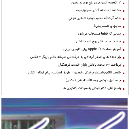
13 توصیه آسان برای رفع بوی بد دهان
مشاهده سامانه آنلاين سوابق بیمه
حكم آيت‌الله مكارم درباره شاهين نجفي
سایتهای همسریابی!
دعايي كه قطعا مستجاب مي‌شود
جزئیات جدید قتل روح الله داداشی
آموزش ساخت Apple ID برای کاربران ایرانی
راز خنده های اصغر فرهادی به حرکت بی شرمانه خانم بازیگر + عکس
پرداخت ۱۰۰ درصد پاداش پایان خدمت فرهنگیان
خلافی آنلاین/استعلام خلافی خودرو از طریق اینترنت، پیام کوتاه ، تلفن
جسدغرق درخون روح الله داداشی (عکس)
پاسخ های دکتر توکلی به سوالات کنکوری ها