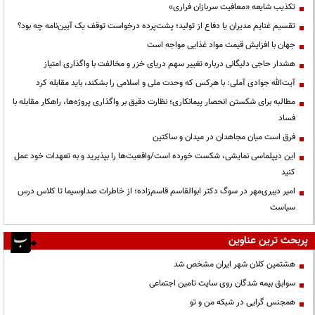
تکذیب شایعه «معافیت سربازان فراری»
تقسیم غنایم مدیران یا دفاع از تولید؛ پشت‌پرده درخواست توقف یک آیین‌نامه چه بود؟
جهان با افزایش قیمت مواد غذایی مواجه است
هشدار حاجی دلیگانی درباره تغییر سهم دریای خزر و مخالفت با واگذاری امتیاز
آیت‌الله جوادی آملی: با هرکس که وحدت ملی و اسلامی را بشکند، باید مقابله کرد
مطالبه برای شکستن انحصار پیمانکاری؛ نظارت دقیق بر واگذاری پروژه‌ها، راهکار مقابله با
فساد
فرق است میان مجاهدان در میدان و ساکتین
این دیپلماسی نمایشی، شکست خورده است/واقعیت‌ها را بپذیرید و به تعهدات خود عمل
کنید
امیر دبیری‌مهر در سوگ دکتر ابوالقاسم قاسم‌زاده؛ از خاطرات صداوسیما تا کلاس درس
سیاست
پربحث ترین عناوین
هشتمین کلان شهر ایران مشخص شد
سوابق بیمه شدگان روی سایت تامین اجتماعی
همجنس گرایی در شبکه من و تو