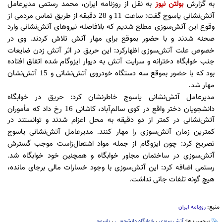
به گزارش
بولتن نیوز
به نقل از روزنامه ایران، محمد رستمی مدیرعامل
آتش‌نشانی یاسوج گفت
ساعت
و
دقیقه از طریق تماس مردمی از
28
11
:
وقوع این آتش‌سوزی مطلع شدیم که بلافاصله نیروهای آتش‌نشانی وارد
صحنه شدند و با حضور بموقع برای مهار آتش‌ تلاش کردند
وی در
.
خصوص علت آتش‌سوزی اظهارکرد
این حریق در اثر آتش زدن ضایعات
:
جنب خوابگاه دخترانه و سرایت آتش به دیوار ایزوگام شده اتفاق افتاده
بود که با حضور بموقع سه دستگاه خودروی آتش‌نشانی و
آتش‌نشان
15
مهار شد
.
مدیرعامل آتش‌نشانی یاسوج خاطرنشان کرد
حریق در خوابگاه
:
دانشجویان دختر واقع در کوی سالم‌آباد، کاشانی
رخ داد که مأموران
16
آتش‌نشانی در کمتر از دو دقیقه به محل اعزام شدند و توانستند در
کمترین زمان آتش‌سوزی را مهار کنند
مدیرعامل آتش‌نشانی یاسوج
.
تصریح کرد
چون ایزوگام از جمله مواد اشتعال‌زاست موجب گسترش
:
آتش‌سوزی در ساختمان مجاور خوابگاه و همچنین خود خوابگاه شد
.
رستمی اضافه کرد
این آتش‌سوزی با وجود خسارات مالی برجای مانده،
:
هیچ گونه تلفات جانی نداشت
.
منبع:
روزنامه ایران
برچسب ها:
آتش سوزی
،
خوابگاه دانشجویی
،
یاسوج