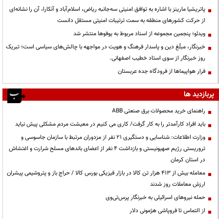
پاتریشیا مارینز با اشاره به توافق امنیتی سه‌جانبه ریاض، اسلام‌آباد و آنکارا، آن را نشانه‌ای
از حرکت کشورهای منطقه به سمت ترتیبات امنیتی مستقل دانست
ویدئو؛ پنجمین مجموعه از اسناد مربوط به یوفوها منتشر شد
خبرنگار، مبلّغ دین و پاسدار فرهنگ و هویت در مواجهه با چالش‌های سیاسی است؛ تبریک
روز خبرنگار از سوی استاد خطیب اصفهانی.
فرار هواپیماها از فرودگاه جده عربستان
پربازدید ها
راهنمای خرید محصولات برق صنعتی ABB
باید افراد کارآمدتر را به کار گرفت/ کاری می کنیم در معیشت مردم مشکلی پیش نیاید
وزارت اطلاعات: شناسایی و دستگیری ۲۱ نفر از مزدوران مرتبط با سازمان جاسوسی و
تروریستی رژیم صهیونیستی و بازداشت ۴ نفر از اعضای باندهای مسلح شرارت و اغتشاش
در استان کرمان
معامله بیش از ۴۱۳ هزار تن کالا در بازار فیزیکی بورس کالا / حراج باز و پتروشیمی پیشران
ارزش معاملات روز شدند
حمله نیروهای اسرائیلی به خبرنگار پرس‌تی‌وی
از التماس تا فروپاشی هژمونی دلار