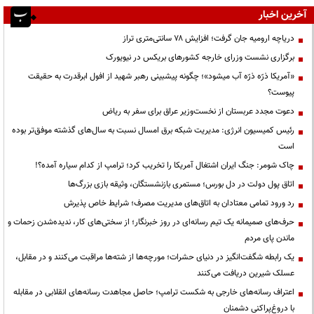
آخرین اخبار
دریاچه ارومیه جان گرفت؛ افزایش ۷۸ سانتی‌متری تراز
برگزاری نشست وزرای خارجه کشورهای بریکس در نیویورک
«آمریکا ذرّه ذرّه آب میشود»؛ چگونه پیشبینی رهبر شهید از افول ابرقدرت به حقیقت
پیوست؟
دعوت مجدد عربستان از نخست‌وزیر عراق برای سفر به ریاض
رئیس کمیسیون انرژی: مدیریت شبکه برق امسال نسبت به سال‌های گذشته موفق‌تر بوده
است
چاک شومر: جنگ ایران اشتغال آمریکا را تخریب کرد؛ ترامپ از کدام سیاره آمده؟!
اتاق پول دولت در دل بورس؛ مستمری بازنشستگان، وثیقه بازی بزرگ‌ها
رد ورود تمامی معتادان به اتاق‌های مدیریت مصرف؛ شرایط خاص پذیرش
حرف‌های صمیمانه یک تیم رسانه‌ای در روز خبرنگار؛ از سختی‌های کار، ندیده‌شدن زحمات و
ماندن پای مردم
یک رابطه شگفت‌انگیز در دنیای حشرات؛ مورچه‌ها از شته‌ها مراقبت می‌کنند و در مقابل،
عسلک شیرین دریافت می‌کنند
اعتراف رسانه‌های خارجی به شکست ترامپ؛ حاصل مجاهدت رسانه‌های انقلابی در مقابله
با دروغ‌پراکنی دشمنان