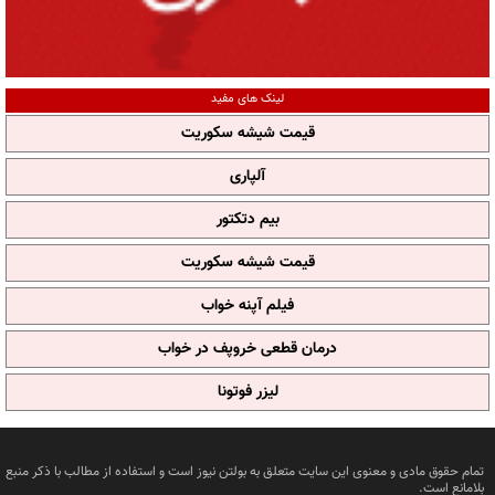
لینک های مفید
قیمت شیشه سکوریت
آلپاری
بیم دتکتور
قیمت شیشه سکوریت
فیلم آپنه خواب
درمان قطعی خروپف در خواب
لیزر فوتونا
تمام حقوق مادی و معنوی این سایت متعلق به بولتن نیوز است و استفاده از مطالب با ذکر منبع
بلامانع است.