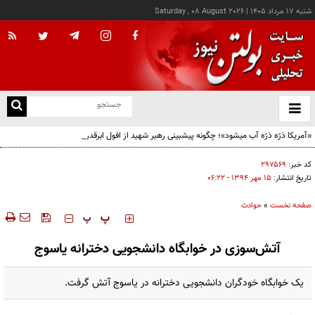
شنبه ۱۷ مرداد ۱۴۰۵
|
Saturday , 08 August 2026
از
و
ته
«آمریکا ذرّه ذرّه آب میشود»؛ چگونه پیشبینی رهبر شهید از افول ابرقدرت به حقیقت پیوست؟
ن
نو
کد خبر:
۲۹۷۵۶۹
تاریخ انتشار:
۱۵ مهر ۱۳۹۴ - ۰۶:۲۲
صفحه نخست
»
حوادث
‍‍‍ پ
پ
آتش‌سوزی در خوابگاه دانشجویی دخترانه یاسوج
یک خوابگاه خودگران دانشجویی دخترانه در یاسوج آتش گرفت.