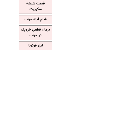
قیمت شیشه
سکوریت
فیلم آپنه خواب
درمان قطعی خروپف
در خواب
لیزر فوتونا