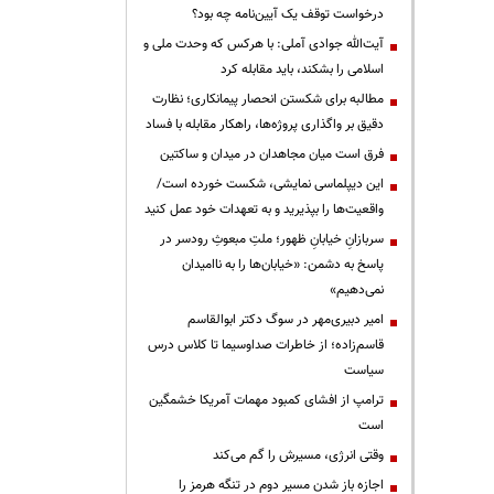
درخواست توقف یک آیین‌نامه چه بود؟
آیت‌الله جوادی آملی: با هرکس که وحدت ملی و
اسلامی را بشکند، باید مقابله کرد
مطالبه برای شکستن انحصار پیمانکاری؛ نظارت
دقیق بر واگذاری پروژه‌ها، راهکار مقابله با فساد
فرق است میان مجاهدان در میدان و ساکتین
این دیپلماسی نمایشی، شکست خورده است/
واقعیت‌ها را بپذیرید و به تعهدات خود عمل کنید
سربازانِ خیابانِ ظهور؛ ملتِ مبعوثِ رودسر در
پاسخ به دشمن: «خیابان‌ها را به ناامیدان
نمی‌دهیم»
امیر دبیری‌مهر در سوگ دکتر ابوالقاسم
قاسم‌زاده؛ از خاطرات صداوسیما تا کلاس درس
سیاست
ترامپ از افشای کمبود مهمات آمریکا خشمگین
است
وقتی انرژی، مسیرش را گم می‌کند
اجازه باز شدن مسیر دوم در تنگه هرمز را