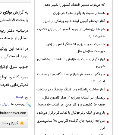
که می‌تواند مسیر اقتصاد کشور را تغییر دهد
به گزارش
بولتن نی
هشدار نسبت به وقوع تندباد در تهران
پایتخت قزاقستان ب
آغاز ثبت‌نام آزمون ارشد علوم پزشکی از امروز
شواهد پژوهشی از وجود فسفر در بمباران «لامرد»
دربیانیه دفتر ری
حکایت دارد
المللی از جمله تح
خاصیت عجیب رژیم اشغالگر قدس از زبان
در ادامه این بیا
دیپلمات سازمان ملل
موارد لجستیکی و 
ابراز نگرانی نسبت به افزایش غلط‌ها در نوشته‌های
جنوب شرق اوکراین از آوریل 2014 درگیر ناآرامی و تنش است و نیروهای دولتی 
شهری
جهانگیر: محمدباقر خرازی به دادگاه ویژه روحانیت
موارد کلیدی توا
احضار شد
تمرکززدایی قدرت 
آغاز ساخت پناهگاه و پارکینگ -پناهگاه در پایتخت
منبع:
ریمـدان در آستانه بحران؛ ۳ هزار کامیون قفل،
ایسنا
صف ۵۰ کیلومتری و گاز مایع زیر آفتاب ۵۰ درجه!
برچسب ها:
رایزنی
،
بازی‌های لیگ برتر فوتبال با تماشاگر برگزار می‌شود
دریاچه ارومیه جان گرفت؛ افزایش ۷۸ سانتی‌متری
گزارش خطا
تراز