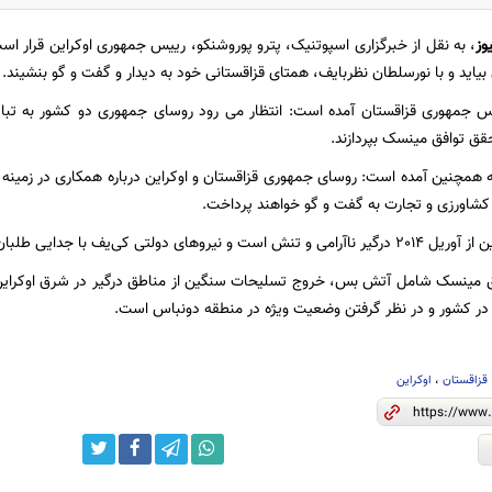
وز
، به نقل از خبرگزاری اسپوتنیک، پترو پوروشنکو، رییس جمهوری اوکراین قرار اس
یاید و با نورسلطان نظربایف، همتای قزاقستانی خود به دیدار و گفت و گو بنشیند.
یس جمهوری قزاقستان آمده است: انتظار می رود روسای جمهوری دو کشور به تباد
قق توافق مینسک بپردازند.
نیه همچنین آمده است:‌ روسای جمهوری قزاقستان و اوکراین درباره همکاری در زمین
کشاورزی و تجارت به گفت و گو خواهند پرداخت.
کی‌یف با جدایی طلبان شرق این کشور درگیر هستند.
فق مینسک شامل آتش بس، خروج تسلیحات سنگین از مناطق درگیر در شرق اوکراین
در کشور و در نظر گرفتن وضعیت ویژه در منطقه دونباس است.
قزاقستان
،
اوکراین