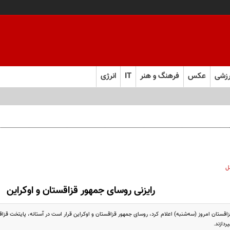
زشی
عکس
فرهنگ و هنر
IT
انرژی
ل
رایزنی روسای جمهور قزاقستان و اوکراین
قستان امروز (سه‌شنبه) اعلام کرد، روسای جمهور قزاقستان و اوکراین قرار است در آستانه، پایتخت قزاقس
دازند.