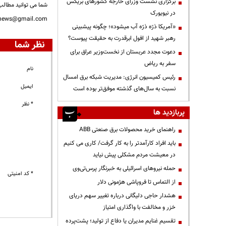
برگزاری نشست وزرای خارجه کشورهای بریکس
شما می توانید مطالب 
در نیویورک
nnews@gmail.com
«آمریکا ذرّه ذرّه آب میشود»؛ چگونه پیشبینی
رهبر شهید از افول ابرقدرت به حقیقت پیوست؟
نظر شما
دعوت مجدد عربستان از نخست‌وزیر عراق برای
سفر به ریاض
نام
رئیس کمیسیون انرژی: مدیریت شبکه برق امسال
ایمیل
نسبت به سال‌های گذشته موفق‌تر بوده است
* نظر
پربازدید ها
راهنمای خرید محصولات برق صنعتی ABB
باید افراد کارآمدتر را به کار گرفت/ کاری می کنیم
در معیشت مردم مشکلی پیش نیاید
حمله نیروهای اسرائیلی به خبرنگار پرس‌تی‌وی
* کد امنیتی
از التماس تا فروپاشی هژمونی دلار
هشدار حاجی دلیگانی درباره تغییر سهم دریای
خزر و مخالفت با واگذاری امتیاز
تقسیم غنایم مدیران یا دفاع از تولید؛ پشت‌پرده