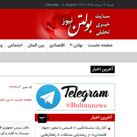
شنبه ۱۷ مرداد ۱۴۰۵
|
Saturday , 08 August 2026
صفحه نخست
بولتن ۲
اقتصادی
بین الملل
اجتماعی
ور
آخرین اخبار
آغاز ثبت‌نام آزمون ارشد علوم پزشکی از امروز
کد خبر:
۲۹۷۴۰۳
صفحه نخست
»
بین المل
آخرین اخبار
دفتر رییس جمهوری قزا
آغاز یک سلسله‌کلیپ ۱۰ قسمتی با محور «جهاد
مینسک به گفت و گو بپر
اقتصادی»؛ از ریشه‌یابی مشکلات تا راهکارهایی