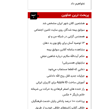
نخواهیم داد
پربحث ترین عناوین
هشتمین کلان شهر ایران مشخص شد
سوابق بیمه شدگان روی سایت تامین اجتماعی
همجنس گرایی در شبکه من و تو
13 توصیه آسان برای رفع بوی بد دهان
مشاهده سامانه آنلاين سوابق بیمه
حكم آيت‌الله مكارم درباره شاهين نجفي
سایتهای همسریابی!
دعايي كه قطعا مستجاب مي‌شود
جزئیات جدید قتل روح الله داداشی
آموزش ساخت Apple ID برای کاربران ایرانی
راز خنده های اصغر فرهادی به حرکت بی شرمانه
خانم بازیگر + عکس
پرداخت ۱۰۰ درصد پاداش پایان خدمت فرهنگیان
خلافی آنلاین/استعلام خلافی خودرو از طریق