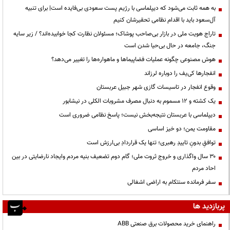
به همه ثابت می‌شود که دیپلماسی با رژیم پست سعودی بی‌فایده است| برای تنبیه
آل‌سعود باید با اقدام نظامی تحقیرشان کنیم
تاراج هویت ملی در بازار بی‌صاحب پوشاک؛ مسئولان نظارت کجا خوابیده‌اند؟ / زیر سایه
جنگ، جامعه در حال بی‌حیا شدن است
هوش مصنوعی چگونه عملیات فضاپیماها و ماهواره‌ها را تغییر می‌دهد؟
انفجارها کی‌یف را دوباره لرزاند
وقوع انفجار در تاسیسات گازی شهر جبیل عربستان
یک کشته و ۱۲ مسموم به دنبال مصرف مشروبات الکلی در نیشابور
دیپلماسی با عربستان نتیجه‌بخش نیست؛ پاسخ نظامی ضروری است
مقاومت یمن؛ دو خیز اساسی
توافقِ بدونِ تاییدِ رهبری؛ تنها یک قراردادِ بی‌ارزش است
۳۰ سال واگذاری و خروج ثروت ملی؛ گام دوم تضعیف بنیه مردم وایجاد نارضایتی در بین
احاد مردم
سفر فرمانده سنتکام به اراضی اشغالی
پربازدید ها
راهنمای خرید محصولات برق صنعتی ABB