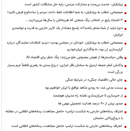
پزشکیان: خدمت بی‌منت و مشارکت مردمی، پایه حل مشکلات کشور است
صمصامی خطاب به پزشکیان: به شما اطلاعات غلط دادند؛ مردم را ساده‌لوح فرض نکنید!
3 اشتباه رایج در انتخاب رنگ صنعتی که هزینه‌اش را سال‌ها می‌پردازید...
«چرا نباید از شما متنفر باشند؟»؛ پاسخ معنادار یک کاربر خارجی به قدرت و توانمندی
ایرانیان
صمصامی خطاب به پزشکیان: خودتان در مجلس بودید؛ دیدید انتقادات نمایندگان درباره
گران‌سازی ارز بود، نه واگذاری ایران‌خودرو
وقتی دیتاسنترها از هوش مصنوعی جلو می‌زنند؛ زنگ خطر برای اقتصاد AI
واکنش امام جمعه اردبیل به سخنان باقر خرازی: دروغ بستن به رهبری قطعاً جرم بسیار
بزرگی است
جای خالی «اقتصاد جنگی» در شرایط جنگی
بسنت مدعی شد: به زودی شاهد توافق با ایران خواهیم بود
از خبرسازی تا جریان‌سازی نقشه راه مدیران هوشمند
صدور بیش از ۹۰ درصد هدایت تحصیلی نهمی ها
اعتراف رسانه‌های خارجی به شکست ترامپ؛ حاصل مجاهدت رسانه‌های انقلابی در مقابله
با دروغ‌پراکنی دشمنان
اعتراف رسانه‌های خارجی به شکست ترامپ حاصل مجاهدت رسانه‌های انقلابی است