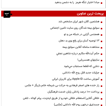
مبادا اختیار تنگه هرمز را به دشمن بدهید
پربحث ترین عناوین
هشتمین کلان شهر ایران مشخص شد
سوابق بیمه شدگان روی سایت تامین اجتماعی
همجنس گرایی در شبکه من و تو
13 توصیه آسان برای رفع بوی بد دهان
مشاهده سامانه آنلاين سوابق بیمه
حكم آيت‌الله مكارم درباره شاهين نجفي
سایتهای همسریابی!
دعايي كه قطعا مستجاب مي‌شود
جزئیات جدید قتل روح الله داداشی
آموزش ساخت Apple ID برای کاربران ایرانی
راز خنده های اصغر فرهادی به حرکت بی شرمانه خانم بازیگر + عکس
پرداخت ۱۰۰ درصد پاداش پایان خدمت فرهنگیان
خلافی آنلاین/استعلام خلافی خودرو از طریق اینترنت، پیام کوتاه ، تلفن
جسدغرق درخون روح الله داداشی (عکس)