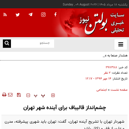
يکشنبه ۱۸ مرداد ۱۴۰۵
|
Sunday , 09 August 2026
از
و
ته
هشدار صنعا به عربستان: وقت تلف نکنید
ن
نو
کد خبر:
۲۹۷۳۸۸
تعداد نظرات:
۲ نظر
تاریخ انتشار:
۱۴ مهر ۱۳۹۴ - ۱۲:۱۷
صفحه نخست
»
اجتماعی
‍‍‍ پ
پ
چشم‌انداز قالیباف برای آینده شهر تهران
شهردار تهران با تشریح آینده تهران، گفت: تهران باید شهری پیشرفته، مدرن
و عاری از فقر و تکاثر باشد.