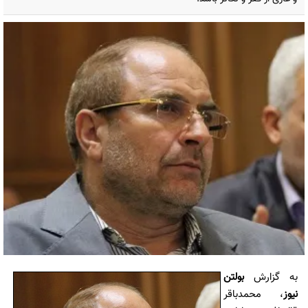
به گزارش
بولتن
نیوز
، محمدباقر