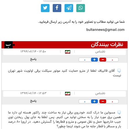
شما می توانید مطالب و تصاویر خود را به آدرس زیر ارسال فرمایید.
bultannews@gmail.com
نظرات بینندگان
انتشار یافته:
۲
ناشناس
|
|
۱۲:۵۰ - ۱۳۹۴/۰۷/۱۴
در انتظار بررسی:
پاسخ
0
0
غیر قابل انتشار:
آقای قالیباف لطفا از مترو حمایت کنید موتور سیکلت برقی اولویت شهر تهران
نیست
ناشناس
|
|
۱۲:۵۳ - ۱۳۹۴/۰۷/۱۴
پاسخ
0
0
مسولین ما درک کنند خودروی برقی نیاز به ساخت چند راکتور هسته ای دارد ما
همین برق مورد نیاز را به سختی تولید می کنیم. پس لطفا به جای پول ریختن توی
جیب خارجیها حمل و نقل عمومی و مترو و قطارها را گسترش دهید. در اروپا 80 درصد
بار و مسافر با قطار جابه جا می شوند اینجا چطور؟