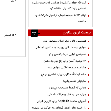
* نظر
آیت‌الله جوادی آملی: با هرکس که وحدت ملی و
اسلامی را بشکند، باید مقابله کرد
تهاتر ۱۶۷۳ میلیارد تومان از اموال شرکت‌های
تراستی
پربحث ترین عناوین
* کد امنیتی
هشتمین کلان شهر ایران مشخص شد
سوابق بیمه شدگان روی سایت تامین اجتماعی
همجنس گرایی در شبکه من و تو
13 توصیه آسان برای رفع بوی بد دهان
مشاهده سامانه آنلاين سوابق بیمه
حكم آيت‌الله مكارم درباره شاهين نجفي
سایتهای همسریابی!
دعايي كه قطعا مستجاب مي‌شود
جزئیات جدید قتل روح الله داداشی
آموزش ساخت Apple ID برای کاربران ایرانی
راز خنده های اصغر فرهادی به حرکت بی شرمانه