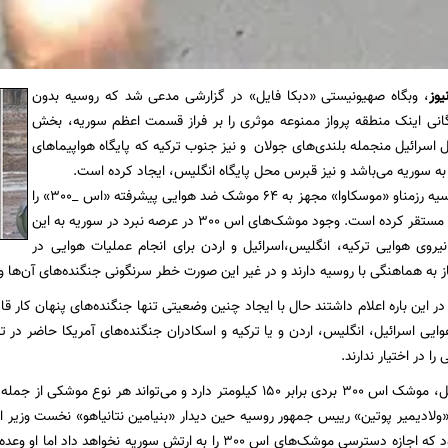
یوز
، وبگاه صهیونیستی «دبکا فایل» در گزارشی مدعی شد که روسیه بدون
انی اینک منطقه پرواز ممنوعه موثری را بر فراز قسمت اعظم سوریه، بخش
ل اسرائیل منجمله بلندی‌های جولان و نیز جنوب ترکیه که پایگاه هواپیماهای
به سوریه می‌باشد و نیز قبرس محل پایگاه‌ انگلیس، ایجاد کرده است.
بر این اساس، روسیه رزمناو «موسکاوا» مجهز به 64 موشک ضد هوایی پیشرفته «اس _300» را
مقابل بندر لاذقیه مستقر کرده است. وجود موشک‌های اس 300 در عرصه نبرد در سوریه به این
روی هوایی ترکیه، انگلیس،اسرائیل و اردن برای انجام عملیات هوایی در
یاز به هماهنگی با روسیه دارند و در غیر این صورت خطر سرنگونی جنگنده‌های آن‌ها
در این باره اعلام داشتند حال با ایجاد چنین وضعیتی تنها جنگنده‌های پنهان کار 
ا در اختیار ندارند.
به نوشته دبکا فایل، موشک اس 300 بردی برابر 150 کیلومتر دارد و می‌تواند
جاری قول داده بود که اجازه دسترسی موشک‌های اس 300 را به ارتش سور