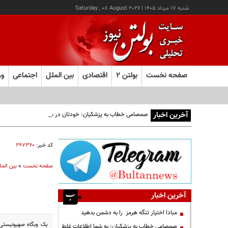
شنبه ۱۷ مرداد ۱۴۰۵
|
Saturday , 08 August 2026
صفحه نخست
بولتن ۲
اقتصادی
بین الملل
اجتماعی
ور
آخرین اخبار
صمصامی خطاب به پزشکیان: خودتان در مجلس بودید؛ دیدید انتقادا
کد خبر:
۲۹۷۳۶۰
صفحه نخست
»
بین المل
آخرین اخبار
مبادا اختیار تنگه هرمز را به دشمن بدهید
یک وبگاه صهیونیستی 
صمصامی خطاب به پزشکیان: به شما اطلاعات غلط