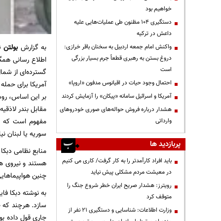
خواهیم بود
دستگیری ۱۰۴ مظنون طی عملیات‌هایی علیه
داعش در ترکیه
به گزارش
بولتن ن
واکنش امام جمعه اردبیل به سخنان باقر خرازی:
دروغ بستن به رهبری قطعاً جرم بسیار بزرگی
اطلاع رسانی همگ
است
گسترده‌ای از شما
احتمال وجود حیات در اقیانوس مدفون «اروپا»
آمریکا برای حمله 
آمریکا و اسرائیل سامانه «پیکان» را آزمایش کردند
هشدار درباره فروش حواله‌های صوری خودروهای
مفهوم است که نی
وارداتی
سوریه یا لبنان ن
پربازدید ها
منابع نظامی دبکا 
باید افراد کارآمدتر را به کار گرفت/ کاری می کنیم
در معیشت مردم مشکلی پیش نیاید
چنین هواپیماهایی ر
رویترز: هشدار صریح ایران خطر شروع جنگ را
متوقف کرد
وزارت اطلاعات: شناسایی و دستگیری ۲۱ نفر از