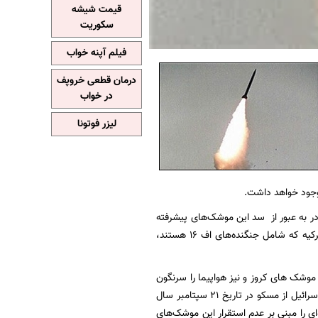
قیمت شیشه
سکوریت
فیلم آپنه خواب
درمان قطعی خروپف
در خواب
لیزر فوتونا
 وجود خواهد داشت.
قادر به عبور از سد این موشک‌های پیشرفته
هستند و نیروی هوایی اسرائیل، انگلیس، اردن و یا ترکیه و اسکادران‌ جنگنده‌های آمریکا حاضر در ترکیه که شامل جنگنده‌های اف 16 هستند،
 هر نوع موشکی از جمله موشک های کروز و نیز هواپیما را سرنگون
سازد. هرچند که «ولادیمیر پوتین» رییس جمهور روسیه حین دیدار «بنیامین نتانیاهو» نخست وزیر اسرائیل از مسکو در تاریخ 21 سپتامبر سال
یه نخواهد داد اما او وعده‌ای را مبنی بر عدم استقرار این موشک‌های