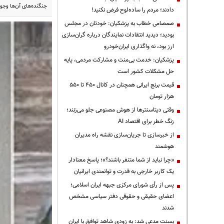
جنگنده‌های آن‌ها وجود
دادند؛ مردم را ساده‌لوح فرض نکنید!
صمصامی خطاب به پزشکیان: خودتان در مجلس
بودید؛ دیدید انتقادات نمایندگان درباره گران‌سازی
ارز بود، نه واگذاری ایران‌خودرو
پزشکیان: خدمت بی‌منت و مشارکت مردمی، پایه
حل مشکلات کشور است
قیمت‌ برنج ایرانی همچنان در کانال ۴۵۰ تا ۵۵۰
هزار تومان
وقتی دیتاسنترها از هوش مصنوعی جلو می‌زنند؛
زنگ خطر برای اقتصاد AI
از خبرسازی تا جریان‌سازی نقشه راه مدیران
هوشمند
«چرا نباید از شما متنفر باشند؟»؛ پاسخ معنادار
یک کاربر خارجی به قدرت و توانمندی ایرانیان
پس از رأی شورای مرکزی جبهه ایران اسلامی؛
اعضای حقیقی و حقوقی دفتر سیاسی مشخص
شدند
بسنت مدعی شد: به زودی شاهد توافق با ایران