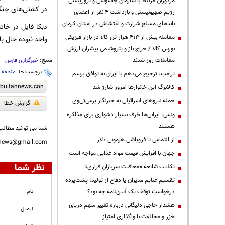
مزدوران مرتبط با سازمان جاسوسی و تروریستی
در کشتی‌های جنگی
رژیم صهیونیستی و بازداشت ۴ نفر از اعضای
باندهای مسلح شرارت و اغتشاش در استان کرمان
دبکا فایل در خات
معامله بیش از ۴۱۳ هزار تن کالا در بازار فیزیکی
واحد نبوده حال با وجود اضافه شدن مو
بورس کالا / حراج باز و پتروشیمی پیشران ارزش
معاملات روز شدند
منبع:
خبرگزاری فارس
برچسب ها:
منطقه
،
ترامپ: ترجیح می‌دهم با ایران به توافق برسم
کالابرگ این خانوارها امروز شارژ شد
حمله نیروهای اسرائیلی به خبرنگار پرس‌تی‌وی
گزارش خطا
ونس: ایرانی‌ها طرف بسیار دشواری برای مذاکره
هستند
شما می توانید مطالب 
از التماس تا فروپاشی هژمونی دلار
nnews@gmail.com
جهان با افزایش قیمت مواد غذایی مواجه است
نظر شما
تکذیب شایعه «معافیت سربازان فراری»
تقسیم غنایم مدیران یا دفاع از تولید؛ پشت‌پرده
درخواست توقف یک آیین‌نامه چه بود؟
نام
هشدار حاجی دلیگانی درباره تغییر سهم دریای
ایمیل
خزر و مخالفت با واگذاری امتیاز