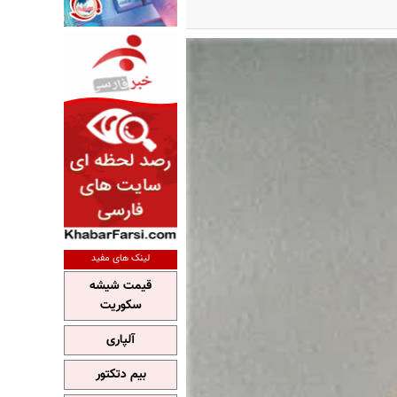
لینک های مفید
قیمت شیشه
سکوریت
آلپاری
بیم دتکتور