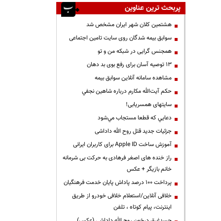
پربحث ترین عناوین
هشتمین کلان شهر ایران مشخص شد
سوابق بیمه شدگان روی سایت تامین اجتماعی
همجنس گرایی در شبکه من و تو
13 توصیه آسان برای رفع بوی بد دهان
مشاهده سامانه آنلاين سوابق بیمه
حكم آيت‌الله مكارم درباره شاهين نجفي
سایتهای همسریابی!
دعايي كه قطعا مستجاب مي‌شود
جزئیات جدید قتل روح الله داداشی
آموزش ساخت Apple ID برای کاربران ایرانی
راز خنده های اصغر فرهادی به حرکت بی شرمانه
خانم بازیگر + عکس
پرداخت ۱۰۰ درصد پاداش پایان خدمت فرهنگیان
خلافی آنلاین/استعلام خلافی خودرو از طریق
اینترنت، پیام کوتاه ، تلفن
جسدغرق درخون روح الله داداشی (عکس)