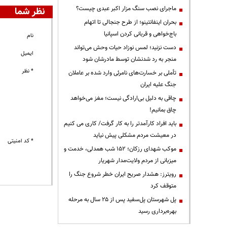
ماجرای نصب سنگ مزار اکبر عبدی چیست؟
نظر شما
بحران اینفانتینو؛ از طرح جنجالی تا اتهام
باج‌خواهی و قربانی کردن اسپانیا
نام
دست نزنید؛ لمس نوزاد حیات وحش می‌تواند
ایمیل
منجر به رد شدنشان توسط مادرشان شود
* نظر
تأملی بر خسارت‌های نامرئی وارد شده بر عاملان
جنگ علیه ایران
چاقی به دلیل بی‌ارادگی نیست؛ مغز می‌خواهد
چاق بمانیم!
باید افراد کارآمدتر را به کار گرفت/ کاری می کنیم
در معیشت مردم مشکلی پیش نیاید
* کد امنیتی
موکب شهدای رزکان؛ ۱۵۲ شب همدلی، خدمت و
میزبانی از مردم ولایت‌مدار شهریار
رویترز: هشدار صریح ایران خطر شروع جنگ را
متوقف کرد
پل شهرستان پل‌سفید پس از ۲۵ سال به مرحله
بهره‌برداری رسید