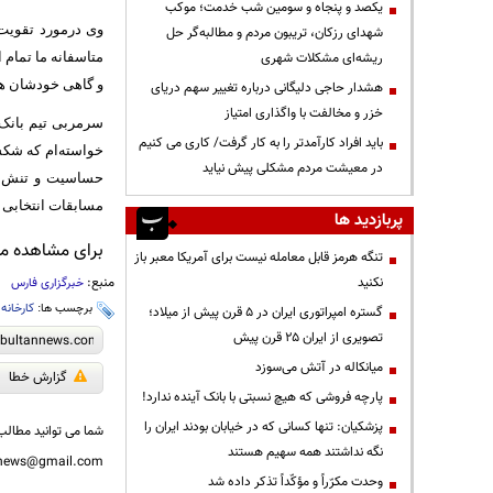
یکصد و پنجاه و سومین شب خدمت؛ موکب
وی درمورد تقویت 
شهدای رزکان، تریبون مردم و مطالبه‌گر حل
ریشه‌ای مشکلات شهری
متاسفانه ما تمام ا
و گاهی خودشان هم 
هشدار حاجی دلیگانی درباره تغییر سهم دریای
خزر و مخالفت با واگذاری امتیاز
سرمربی تیم بانک 
باید افراد کارآمدتر را به کار گرفت/ کاری می کنیم
خواسته‌ام که شکس
در معیشت مردم مشکلی پیش نیاید
حساسیت و تنش را 
مسابقات انتخابی ا
پربازدید ها
برای مشاهده مطا
تنگه هرمز قابل معامله نیست برای آمریکا معبر باز
نکنید
منبع:
خبرگزاری فارس
برچسب ها:
کارخانه
،
گستره امپراتوری ایران در ۵ قرن پیش از میلاد؛
تصویری از ایران ۲۵ قرن پیش
میانکاله در آتش می‌سوزد
گزارش خطا
پارچه فروشی که هیچ نسبتی با بانک آینده ندارد!
پزشکیان: تنها کسانی که در خیابان بودند ایران را
شما می توانید مطالب 
نگه نداشتند همه سهیم هستند
nnews@gmail.com
وحدت مکرّراً و مؤکّداً تذکر داده شد