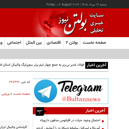
جمعه ۱۶ مرداد ۱۴۰۵
|
Friday , 07 August 2026
صفحه نخست
بولتن ۲
اقتصادی
بین الملل
اجتماعی
ور
آخرین اخبار
فولاد غدیر نی‌ریز به جمع چهار تیم برتر سوپرلیگ والیبال استان
کد خبر:
۲۹۷۳۴۱
صفحه نخست
»
ورزشی
»
آخرین اخبار
احتمال وجود حیات در اقیانوس مدفون «اروپا»
کارشناس والیبال ایران
آمریکا و اسرائیل سامانه «پیکان» را آزمایش کردند