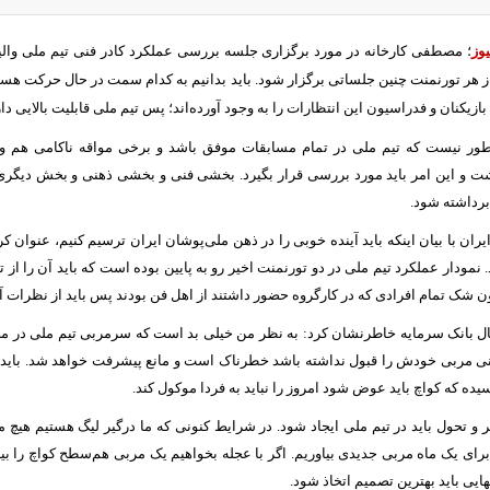
یوز
؛ مصطفی کارخانه در مورد برگزاری جلسه بررسی عملکرد کادر فنی تیم ملی والی
ز هر تورنمنت چنین جلساتی برگزار شود. باید بدانیم به کدام سمت در حال حرکت هستیم.
ازیکنان و فدراسیون این انتظارات را به وجود آورده‌اند؛ پس تیم ملی قابلیت بالایی دار
نطور نیست که تیم ملی در تمام مسابقات موفق باشد و برخی مواقه ناکامی هم وجو
 و این امر باید مورد بررسی قرار بگیرد. بخشی فنی و بخشی ذهنی و بخش دیگری م
رداشته شود.
ران با بیان اینکه باید آینده خوبی را در ذهن ملی‌پوشان ایران ترسیم کنیم، عنوان کرد: 
. نمودار عملکرد تیم ملی در دو تورنمنت اخیر رو به پایین بوده است که باید آن را از
ن شک تمام افرادی که در کارگروه حضور داشتند از اهل فن بودند پس باید از نظرات آن
ال بانک سرمایه خاطرنشان کرد: به نظر من خیلی بد است که سرمربی تیم ملی در مصا
یکنی مربی خودش را قبول نداشته باشد خطرناک است و مانع پیشرفت خواهد شد. باید ذ
یده که کواچ باید عوض شود امروز را نباید به فردا موکول کند.
ر و تحول باید در تیم ملی ایجاد شود. در شرایط کنونی که ما درگیر لیگ هستیم هیچ
رای یک ماه مربی جدیدی بیاوریم. اگر با عجله بخواهیم یک مربی هم‌سطح کواچ را ب
ایی باید بهترین تصمیم اتخاذ شود.