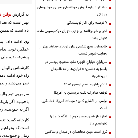
هشدار درباره فروش حواله‌های صوری خودروهای
وارداتی
به گزارش
بولتن ن
۷ توصیه برای آغاز نویسندگی
بهتر است که بعد ا
بالا است که همین ب
احیای شن‌چاله‌های جنوب تهران درکمیسیون ماده
۵نهایی شد
وی ادامه داد: ای
خادمیان: هیچ شفیعی برای زن نزد خداوند بهتر از
عملکردخوبی نداشت
رضایت شوهر نیست
پیشرفت تیم ملی ب
سربازانِ خیابانِ ظهور؛ ملتِ مبعوثِ رودسر در
کارشناس والیبال ای
پاسخ به دشمن: «خیابان‌ها را به ناامیدان
راه خود ادامه دهد
نمی‌دهیم»
نظر می‌دهند و بدو
اعلام پایان مراسم اربعین ۱۴۰۵
توقف صادرات نفت عربستان به آمریکا
سرمربی تیم والیب
ترامپ از افشای کمبود مهمات آمریکا خشمگین
باختیم». اگر باز
است
اگر به جمع‌بندی رس
اجازه باز شدن مسیر دوم در تنگه هرمز را
کارخانه گفت: تغیی
نخواهیم داد
است که بخواهیم ب
فرق است میان مجاهدان در میدان و ساکتین
زمان و جمع‌بندی نه