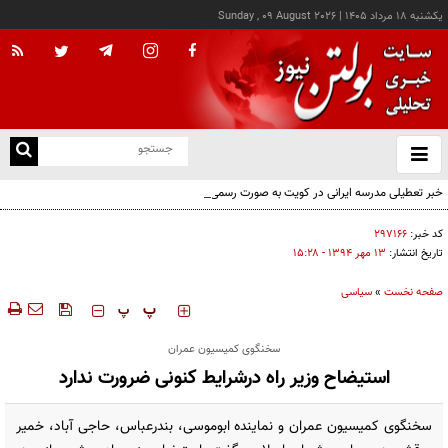
يکشنبه ۱۸ مرداد ۱۴۰۵
|
Sunday , 09 August 2026
از
و
ته
خبر تعطیلی مدرسه ایرانی در کویت به صورت رسمی اعلام نشده
ن
نو
کد خبر:
۲۹۷۱۶۶
تاریخ انتشار:
۱۳ مهر ۱۳۹۴ - ۱۵:۲۸
صفحه نخست
»
سیاسی
‍‍‍ پ
پ
سخنگوی کمیسیون عمران
استیضاح وزیر راه درشرایط کنونی ضرورت ندارد
سخنگوی کمیسیون عمران و نماینده ابوموسی، بندرعباس، حاجی آباد، خمیر