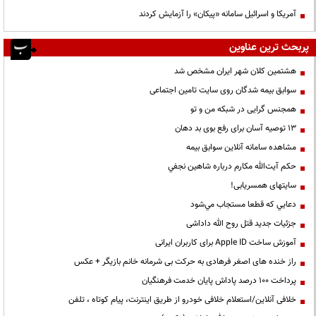
آمریکا و اسرائیل سامانه «پیکان» را آزمایش کردند
پربحث ترین عناوین
هشتمین کلان شهر ایران مشخص شد
سوابق بیمه شدگان روی سایت تامین اجتماعی
همجنس گرایی در شبکه من و تو
13 توصیه آسان برای رفع بوی بد دهان
مشاهده سامانه آنلاين سوابق بیمه
حكم آيت‌الله مكارم درباره شاهين نجفي
سایتهای همسریابی!
دعايي كه قطعا مستجاب مي‌شود
جزئیات جدید قتل روح الله داداشی
آموزش ساخت Apple ID برای کاربران ایرانی
راز خنده های اصغر فرهادی به حرکت بی شرمانه خانم بازیگر + عکس
پرداخت ۱۰۰ درصد پاداش پایان خدمت فرهنگیان
خلافی آنلاین/استعلام خلافی خودرو از طریق اینترنت، پیام کوتاه ، تلفن