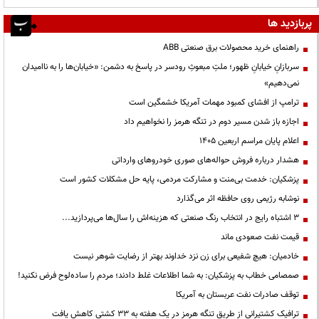
پربازدید ها
راهنمای خرید محصولات برق صنعتی ABB
سربازانِ خیابانِ ظهور؛ ملتِ مبعوثِ رودسر در پاسخ به دشمن: «خیابان‌ها را به ناامیدان
نمی‌دهیم»
ترامپ از افشای کمبود مهمات آمریکا خشمگین است
اجازه باز شدن مسیر دوم در تنگه هرمز را نخواهیم داد
اعلام پایان مراسم اربعین ۱۴۰۵
هشدار درباره فروش حواله‌های صوری خودروهای وارداتی
پزشکیان: خدمت بی‌منت و مشارکت مردمی، پایه حل مشکلات کشور است
نوشابه رژیمی روی حافظه اثر می‌گذارد
3 اشتباه رایج در انتخاب رنگ صنعتی که هزینه‌اش را سال‌ها می‌پردازید...
قیمت نفت صعودی ماند
خادمیان: هیچ شفیعی برای زن نزد خداوند بهتر از رضایت شوهر نیست
صمصامی خطاب به پزشکیان: به شما اطلاعات غلط دادند؛ مردم را ساده‌لوح فرض نکنید!
توقف صادرات نفت عربستان به آمریکا
ترافیک کشتیرانی از طریق تنگه هرمز در یک هفته به ۳۳ کشتی کاهش یافت