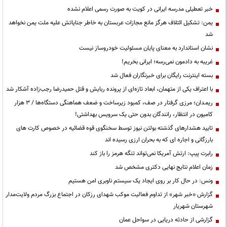
خبر تعطیلی مدرسه ایرانی در کویت به صورت رسمی اعلام نشده
یمن: تشکیل ائتلاف هرگز مانع مجازات عربستان به خاطر جنایاتش علیه ملت یمن نخواهد
شد
نشان استاندارد به معنای پایان مسئولیت خودروساز نیست
غریبه به دادمون نمی‌رسه؛ ایرانی بخریم!
بسته اینترنت رایگان برای خبرنگاران فعال شد
با اعتراف یکی از متهمان، ابعاد تازه‌ای از پرونده ربایش و قتل حمیدرضا رجب‌زاده آشکار شد
ریمـدان؛ مرزی گرفتار در صف، کمبود زیرساخت و ضعف هماهنگی دستگاه‌ها / ۳ هزار
کامیون در انتظار، رانندگان بدون حتی یک سرویس بهداشتی!
تایید هشدارهای گذشته بولتن نیوز توسط سخنگوی قوه قضائیه در خصوص کارت های
بارزگانی و اجاره ای که به بحران ارزی رسیده اند
رابرت پیپ: ارتش آمریکا نمی‌تواند تنگه هرمز را باز کند
زمان اعلام نتایج نهایی دکتری مشخص شد
ونس: در حال کار بر روی ایجاد یک سیستم ناوبری امن هستیم
گزارش «خبر شهر» از تداوم فعالیت موکب شهدای رزکان در اجتماع بزرگ مردم ولایت‌مدار
شهرستان شهریار
گزارشی از حادثه دریایی در سواحل عمان