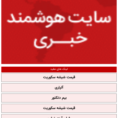
لینک های مفید
قیمت شیشه سکوریت
آلپاری
بیم دتکتور
قیمت شیشه سکوریت