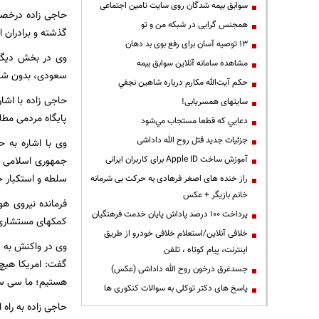
سوابق بیمه شدگان روی سایت تامین اجتماعی
همجنس گرایی در شبکه من و تو
گذشته و برادران ا
13 توصیه آسان برای رفع بوی بد دهان
وی در بخش دیگری
مشاهده سامانه آنلاين سوابق بیمه
سعودی، بدون شک پ
حكم آيت‌الله مكارم درباره شاهين نجفي
حاجی زاده با اشا
سایتهای همسریابی!
پایگاه مردمی مطل
دعايي كه قطعا مستجاب مي‌شود
جزئیات جدید قتل روح الله داداشی
وی با اشاره به 
جمهوری اسلامی ای
آموزش ساخت Apple ID برای کاربران ایرانی
سلطه و استکبار 
راز خنده های اصغر فرهادی به حرکت بی شرمانه
خانم بازیگر + عکس
فرمانده نیروی هو
پرداخت ۱۰۰ درصد پاداش پایان خدمت فرهنگیان
کمکهای مستشاری و 
خلافی آنلاین/استعلام خلافی خودرو از طریق
وی در واکنش به ت
اینترنت، پیام کوتاه ، تلفن
گفت: امریکا هیچ گ
جسدغرق درخون روح الله داداشی (عکس)
هستیم؛ ما سی سال
پاسخ های دکتر توکلی به سوالات کنکوری ها
حاجی زاده به راه 