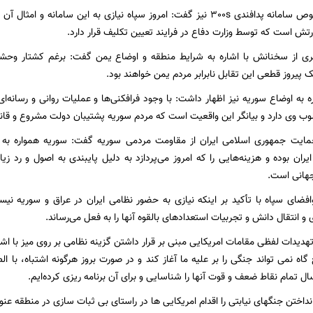
رتش است که توسط وزارت دفاع در فرایند تعیین تکلیف قرار دارد.
 از سخنانش با اشاره به شرایط منطقه و اوضاع یمن گفت: برغم کشتار وحشی
یروز قطعی این تقابل نابرابر مردم یمن خواهند بود.
ره به اوضاع سوریه نیز اظهار داشت: با وجود فرافکنی‌ها و عملیات روانی و رسانه
وب وی دارد و بیانگر این واقعیت است که مردم سوریه پشتیبان دولت مشروع و قان
حمایت جمهوری اسلامی ایران از مقاومت مردمی سوریه گفت: سوریه همواره به 
ران بوده و هزینه‌هایی را که امروز می‌پردازد به دلیل پایبندی به اصول و رد زی
جهانی است.
افضای سپاه با تأکید بر اینکه نیازی به حضور نظامی ایران در عراق و سوریه نی
انتقال دانش و تجربیات استعدادهای بالقوه آنها را به فعل می‌رساند.
هدیدات لفظی مقامات امریکایی مبنی بر قرار داشتن گزینه نظامی بر روی میز با اشا
اه نمی تواند جنگی را بر علیه ما آغاز کند و در صورت بروز هرگونه اشتباه، با ال
 تمام نقاط ضعف و قوت آنها را شناسایی و برای آن برنامه ریزی کرده‌ایم.
انداختن جنگهای نیابتی را اقدام امریکایی ها در راستای بی ثبات سازی در منطقه عنوا