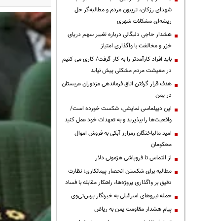
شهدای رزکان، تریبون مردم و مطالبه‌گر حل
ریشه‌ای مشکلات شهری
هشدار حاجی دلیگانی درباره تغییر سهم دریای
خزر و مخالفت با واگذاری امتیاز
باید افراد کارآمدتر را به کار گرفت/ کاری می کنیم
در معیشت مردم مشکلی پیش نیاید
هدف قرار گرفتن اتاق‌ فرماندهی مزدوران عربستان
در یمن
این دیپلماسی نمایشی، شکست خورده است/
واقعیت‌ها را بپذیرید و به تعهدات خود عمل کنید
امید مالباختگان رمزارز آبکی به فروش اموال
محکومان
از التماس تا فروپاشی هژمونی دلار
مطالبه برای شکستن انحصار پیمانکاری؛ نظارت
دقیق بر واگذاری پروژه‌ها، راهکار مقابله با فساد
حمله نیروهای اسرائیلی به خبرنگار پرس‌تی‌وی
پیام هشدار مقاومت یمن به ریاض