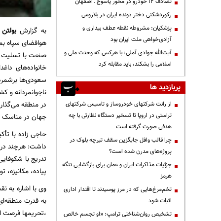
تصادف ۱۲ خودرو در محور یاسوج ـ اصفهان
رکوردشکنی دختر دونده ایران در بلاروس
پزشکیان: مشروطه نقطه عطف بیداری و
به گزارش
بولتن 
آزادی‌خواهی ملت ایران بود
هوافضای سپاه بم
آیت‌الله جوادی آملی: با هرکس که وحدت ملی و
صنعت با تسلیت ج
اسلامی را بشکند، باید مقابله کرد
خانواده‌های داغ
سعودی‌ها برشمرد
پربازدید ها
ناجوانمردانه و ک
در منطقه می‌گذا
از رانت‌ شرکتهای خودروساز و تاسیس شرکتهای
تراستی در اروپا تا تسخیر دستگاه نظارتی با چه
جهان در مناسک حج
هدفی صورت گرفته است
حاجی زاده با تأک
چرا قالب وافل جایگزین سقف تیرچه بلوک در
داشت: هرچند در آغ
پروژه‌های مدرن شده است؟
جزئیات مذاکرات ایران و عمان برای بازگشایی تنگه
پیاده، مکانیزه، 
هرمز
وی با اشاره به ن
تخم‌مرغ‌هایی که در مرز پوسیدند تا اقتدار اداری
به قدرت منطقه‌ا
اثبات شود
،تحریمها فرصت ار
تشخیص روان‌شناختی ترامپ: «او تجسم خالص