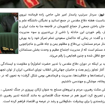
نیوز
، سردار سرتیپ پاسدار امیر علی حاجی زاده فرمانده نیروی
ناسبت هفته دفاع مقدس در جمع اساتید و نخبگان دانشگاه علم و
ان باختن جمعی از حجاج کشورمان در فاجعه منا به ملت ایران و
دار، رقم خوردن این حادثه را ناشی از بی‌تدبیری و سوء مدیریت
 و گفت: در زمانی که حاکمان سعودی تمام تمرکز خود را به یورش
شتار مردم مسلمان، بی‌دفاع و مظلوم یمن و جاه طلبی و ماجراجویی
رد مسلم است که از مدیریت اجتماع عظیم و وحدت بخش مسلمانان
 غافل شده و چنین فجایعی را رقم می‌زند.
ید بر اینکه در دوران دفاع مقدس با تدبیر حضرت امام(ره) و مقاومت و ایستادگ
از تجاوز رژیم بعث و حامیان جهانی‌اش انقلاب نوپای اسلامی، ایران از توان تجهیزات
توپخانه، موشکی و مهندسی داشتیم.
قش مثلث رهبری، مردم و نیروهای مسلح به عنوان ارکان پیروزی در جنگ تحمیلی ، 
ی تصریح کرد: امروز هم در صحنه جنگ اقتصادی به مانند گذشته تدبیر رهبری ،ا
زشمندی را برای پیشرفت ،شکوفایی و رشد در عرصه ی اقتصاد فراهم کرده است.