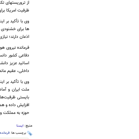
از تروریستهای تک
ظرفیت امریکا برا
وی با تأکید بر ا
ها برای خشنودی صه
اذعان دارند؛ نیاز
فرمانده نیروی هو
دفاعی کشور دانس
اساتید عزیز دانش
داخلی، عقیم ماند
وی با تأکید بر ا
ملت ایران و آماد
بایستی ظرفیت‌ها
افزایش داده و هم
حوزه به مملکت وا
منبع:
ایسنا
برچسب ها:
فرمانده