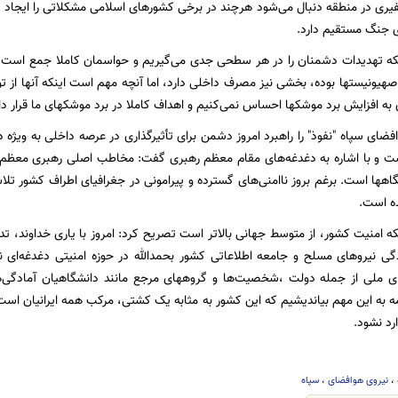
فیری در منطقه دنبال می‌شود هرچند در برخی کشورهای اسلامی مشکلاتی را ایجاد کر
ی جنگ مستقیم دارد.
ینکه تهدیدات دشمنان را در هر سطحی جدی می‌گیریم و حواسمان کاملا جمع است 
یونیستها بوده، بخشی نیز مصرف داخلی دارد، اما آنچه مهم است اینکه آنها از توان
ی به افزایش برد موشکها احساس نمی‌کنیم و اهداف کاملا در برد موشکهای ما قرار دار
افضای سپاه "نفوذ" را راهبرد امروز دشمن برای تأثیرگذاری در عرصه داخلی به ویژه
ت و با اشاره به دغدغه‌های مقام معظم رهبری گفت: مخاطب اصلی رهبری معظم 
گاهها است. برغم بروز ناامنی‌های گسترده و پیرامونی در جغرافیای اطراف کشور تلا
ه است.
ینکه امنیت کشور، از متوسط جهانی بالاتر است تصریح کرد: امروز با یاری خداوند،
گی نیروهای مسلح و جامعه اطلاعاتی کشور بحمدالله در حوزه امنیتی دغدغه‌ای ن
ی ملی از جمله دولت ،شخصیت‌ها و گروههای مرجع مانند دانشگاهیان آمادگی‌ه
ه به این مهم بیاندیشیم که این کشور به مثابه یک کشتی، مرکب همه ایرانیان اس
رد نشود.
،
نیروی هوافضای
،
سپاه