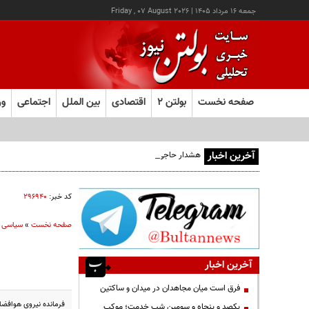
جمعه ۱۶ مرداد ۱۴۰۵
|
Friday , 07 August 2026
صفحه نخست
بولتن ۲
اقتصادی
بین الملل
اجتماعی
ور
آخرین اخبار
هشدار حاجی دلیگانی درباره تغییر سهم دریای خزر و مخالفت با و
کد خبر:
۲۹۶۹۴۰
صفحه نخست
»
سیاسی
آخرین اخبار
فرق است میان مجاهدان در میدان و ساکتین
فرمانده نیروی هوافضای
یکصد و پنجاه و سومین شب خدمت؛ موکب