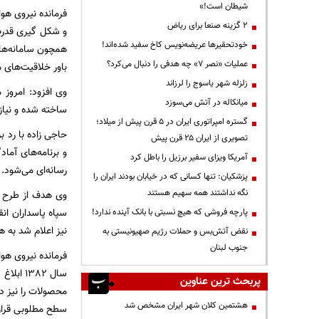
شیطان است!»
فرمانده نیروی هو
۲ گزینه صنعا برای ریاض
و شکل گیری قدرت 
خودتحقیرها عریضه‌نویس کاخ سفید شده‌اند!
همچون سامانه‌های
عملیات «نصر ۷» چه هدفی را دنبال می‌کرد؟
باور خلاقیت‌های م
زلزله شهر یاسوج را لرزاند
وی افزود: امروز 
میانکاله در آتش می‌سوزد
ساخته شده و نیاز 
گستره امپراتوری ایران در ۵ قرن پیش از میلاد؛
حاجی زاده با رد 
تصویری از ایران ۲۵ قرن پیش
و برنامه‌های آما
آمریکا ویزای سفیر برزیل را باطل کرد
رسانه‌ای می‌شود.
پزشکیان: تنها کسانی که در خیابان بودند ایران را
نگه نداشتند همه سهیم هستند
وی هدف از طرح مو
سپاه پاسداران ان
پارچه فروشی که هیچ نسبتی با بانک آینده ندارد!
نیز اعلام شد به ه
نقض آتش‌بس و حملات رژیم صهیونیستی به
جنوب لبنان
فرمانده نیروی هوا
سال 382
پربحث ترین عناوین
محصولات را نیز د
هشتمین کلان شهر ایران مشخص شد
سطح مطلوبی قرار 