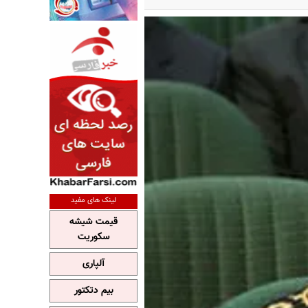
لینک های مفید
قیمت شیشه
سکوریت
آلپاری
بیم دتکتور