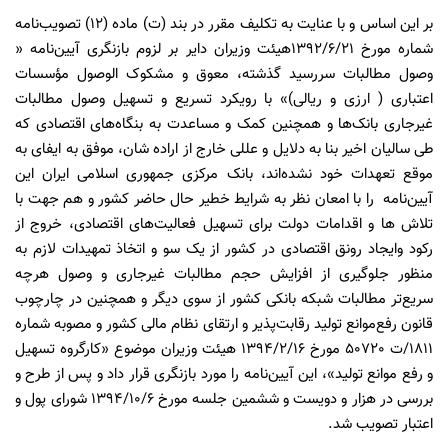
بر این اساس و با عنایت به تکلیف مقرر در بند (ت) ماده (12) تصویب‌نامه
شماره مورخ 1392/6/21هیئت وزیران دایر بر لزوم بازنگری آیین‌نامه «
وصول مطالبات سررسید گذشته، معوق و مشکوک‌‌ الوصول مؤسسات
اعتباری ( ارزی و ریالی)» با رویکرد تسریع و تسهیل وصول مطالبات
غیرجاری بانک‌ها و همچنین کمک و مساعدت به بنگاه‌های اقتصادی که
طی سالیان اخیر بنا به دلایل و عللی خارج از اراده ‌شان، موفق به ایفای به
موقع تعهدات خود نشده‌اند، بانک مرکزی جمهوری اسلامی ایران این
آیین‌نامه را با امعان نظر به شرایط خطیر حال حاضر کشور و هم جهت با
تلاش ها و اقدامات دولت برای تسهیل فعالیت‌های اقتصادی، خروج از
رکود وایجاد رونق اقتصادی در کشور از یک سو و اتخاذ تمهیدات لازم به
منظور جلوگیری از افزایش حجم مطالبات غیرجاری و وصول هرچه
سریع‌تر مطالبات شبکه بانکی کشور از سوی دیگر و همچنین در چارچوب
قانون رفع‌موانع تولید رقابت‌پذیر و ارتقای نظام مالی کشور و مصوبه شماره
1811/ت 50720 مورخ 1394/2/16 هیئت وزیران موضوع «کارگروه تسهیل
و رفع موانع تولید»، این آیین‌نامه را مورد بازنگری قرار داد و پس از طرح و
بررسی در هزار و دویست و ششمین جلسه مورخ 1394/10/6 شورای پول و
اعتبار تصویب شد.