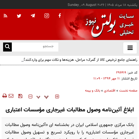
يکشنبه ۱۸ مرداد ۱۴۰۵
|
Sunday , 09 August 2026
از
و
ته
راهنمای جامع ترخیص کالا از گمرک؛ مراحل، هزینه‌ها و نکات مهم برای واردکنندگان
ن
نو
کد خبر:
۲۹۶۴۱۹
تاریخ انتشار:
۱۱ مهر ۱۳۹۴ - ۱۱:۰۹
صفحه نخست
»
اقتصادی
»
بانک و بیمه
‍‍‍ پ
پ
ابلاغ آئین‌نامه وصول مطالبات غیرجاری مؤسسات اعتباری
بانک مرکزی جمهوری اسلامی ایران در بخشنامه ای «آئین‌نامه وصول مطالبات
غیرجاری مؤسسات اعتباری» را با رویکرد تسریع و تسهیل وصول مطالبات