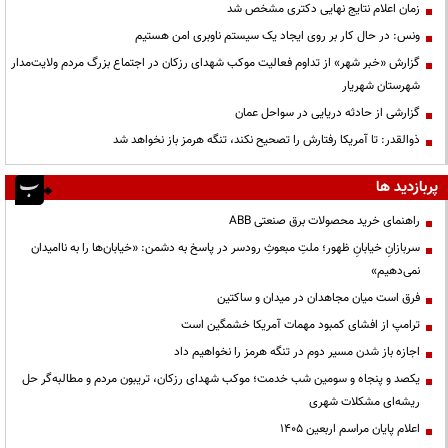
زمان اعلام نتایج نهایی دکتری مشخص شد
ونس: در حال کار بر روی ایجاد یک سیستم ناوبری امن هستیم
گزارش «خبر شهر» از تداوم فعالیت موکب شهدای رزکان در اجتماع بزرگ مردم ولایت‌مدار
شهرستان شهریار
گزارشی از حادثه دریایی در سواحل عمان
ذوالقدر: تا آمریکا رفتارش را تصحیح نکند، تنگه هرمز باز نخواهد شد
پربازدید ها
راهنمای خرید محصولات برق صنعتی ABB
سربازانِ خیابانِ ظهور؛ ملتِ مبعوثِ رودسر در پاسخ به دشمن: «خیابان‌ها را به ناامیدان
نمی‌دهیم»
فرق است میان مجاهدان در میدان و ساکتین
ترامپ از افشای کمبود مهمات آمریکا خشمگین است
اجازه باز شدن مسیر دوم در تنگه هرمز را نخواهیم داد
یکصد و پنجاه و سومین شب خدمت؛ موکب شهدای رزکان، تریبون مردم و مطالبه‌گر حل
ریشه‌ای مشکلات شهری
اعلام پایان مراسم اربعین ۱۴۰۵