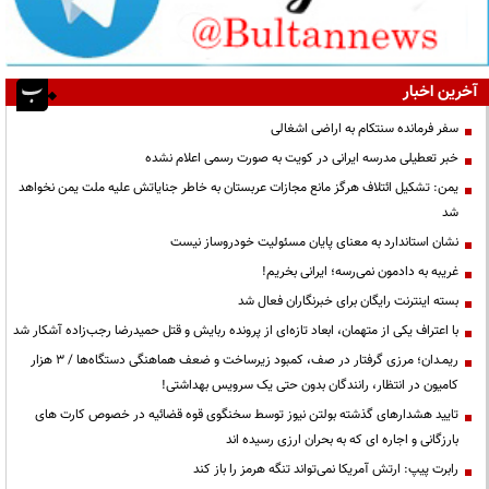
آخرین اخبار
سفر فرمانده سنتکام به اراضی اشغالی
خبر تعطیلی مدرسه ایرانی در کویت به صورت رسمی اعلام نشده
یمن: تشکیل ائتلاف هرگز مانع مجازات عربستان به خاطر جنایاتش علیه ملت یمن نخواهد
شد
نشان استاندارد به معنای پایان مسئولیت خودروساز نیست
غریبه به دادمون نمی‌رسه؛ ایرانی بخریم!
بسته اینترنت رایگان برای خبرنگاران فعال شد
با اعتراف یکی از متهمان، ابعاد تازه‌ای از پرونده ربایش و قتل حمیدرضا رجب‌زاده آشکار شد
ریمـدان؛ مرزی گرفتار در صف، کمبود زیرساخت و ضعف هماهنگی دستگاه‌ها / ۳ هزار
کامیون در انتظار، رانندگان بدون حتی یک سرویس بهداشتی!
تایید هشدارهای گذشته بولتن نیوز توسط سخنگوی قوه قضائیه در خصوص کارت های
بارزگانی و اجاره ای که به بحران ارزی رسیده اند
رابرت پیپ: ارتش آمریکا نمی‌تواند تنگه هرمز را باز کند