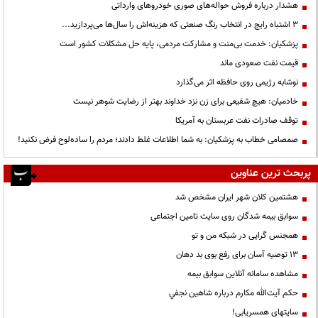
هشدار درباره فروش حواله‌های صوری خودروهای وارداتی
3 اشتباه رایج در انتخاب رنگ صنعتی که هزینه‌اش را سال‌ها می‌پردازید...
پزشکیان: خدمت بی‌منت و مشارکت مردمی، پایه حل مشکلات کشور است
قیمت نفت صعودی ماند
نوشابه رژیمی روی حافظه اثر می‌گذارد
خادمیان: هیچ شفیعی برای زن نزد خداوند بهتر از رضایت شوهر نیست
توقف صادرات نفت عربستان به آمریکا
صمصامی خطاب به پزشکیان: به شما اطلاعات غلط دادند؛ مردم را ساده‌لوح فرض نکنید!
پربحث ترین عناوین
هشتمین کلان شهر ایران مشخص شد
سوابق بیمه شدگان روی سایت تامین اجتماعی
همجنس گرایی در شبکه من و تو
13 توصیه آسان برای رفع بوی بد دهان
مشاهده سامانه آنلاين سوابق بیمه
حكم آيت‌الله مكارم درباره شاهين نجفي
سایتهای همسریابی!