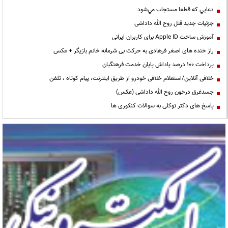
دعايي كه قطعا مستجاب مي‌شود
جزئیات جدید قتل روح الله داداشی
آموزش ساخت Apple ID برای کاربران ایرانی
راز خنده های اصغر فرهادی به حرکت بی شرمانه خانم بازیگر + عکس
پرداخت ۱۰۰ درصد پاداش پایان خدمت فرهنگیان
خلافی آنلاین/استعلام خلافی خودرو از طریق اینترنت، پیام کوتاه ، تلفن
جسدغرق درخون روح الله داداشی (عکس)
پاسخ های دکتر توکلی به سوالات کنکوری ها