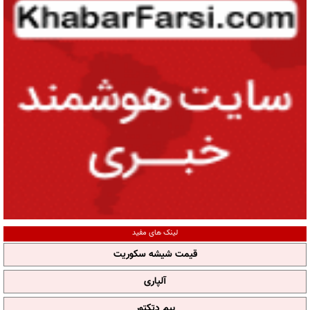
لینک های مفید
قیمت شیشه سکوریت
آلپاری
بیم دتکتور