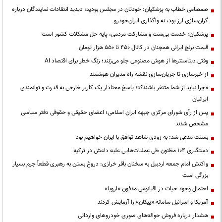
صمصامی خطاب به پزشکیان: خودتان در مجلس بودید؛ دیدید انتقادات نمایندگان درباره
گران‌سازی ارز بود، نه واگذاری ایران‌خودرو
پزشکیان: خدمت بی‌منت و مشارکت مردمی، پایه حل مشکلات کشور است
قیمت‌ برنج ایرانی همچنان در کانال ۴۵۰ تا ۵۵۰ هزار تومان
وقتی دیتاسنترها از هوش مصنوعی جلو می‌زنند؛ زنگ خطر برای اقتصاد AI
از خبرسازی تا جریان‌سازی نقشه راه مدیران هوشمند
«چرا نباید از شما متنفر باشند؟»؛ پاسخ معنادار یک کاربر خارجی به قدرت و توانمندی
ایرانیان
پس از رأی شورای مرکزی جبهه ایران اسلامی؛ اعضای حقیقی و حقوقی دفتر سیاسی
مشخص شدند
بسنت مدعی شد: به زودی شاهد توافق با ایران خواهیم بود
دستگیری ۱۰۴ مظنون طی عملیات‌هایی علیه داعش در ترکیه
واکنش امام جمعه اردبیل به سخنان باقر خرازی: دروغ بستن به رهبری قطعاً جرم بسیار
بزرگی است
احتمال وجود حیات در اقیانوس مدفون «اروپا»
آمریکا و اسرائیل سامانه «پیکان» را آزمایش کردند
هشدار درباره فروش حواله‌های صوری خودروهای وارداتی