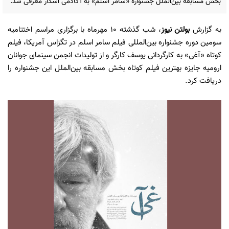
بخش مسابقه بين‌الملل جشنواره «سامر اسلم» به آكادمی اسكار معرفی شد.
به گزارش
بولتن نیوز
، شب گذشته ۱۰ مهرماه با برگزاری مراسم اختتاميه
سومين دوره جشنواره بين‌المللی فيلم سامر اسلم در تگزاس آمريكا، فيلم
كوتاه «آغی» به كارگردانی يوسف كارگر و از توليدات انجمن سينمای جوانان
اروميه جايزه بهترين فيلم كوتاه بخش مسابقه بين‌الملل اين جشنواره را
دريافت كرد.