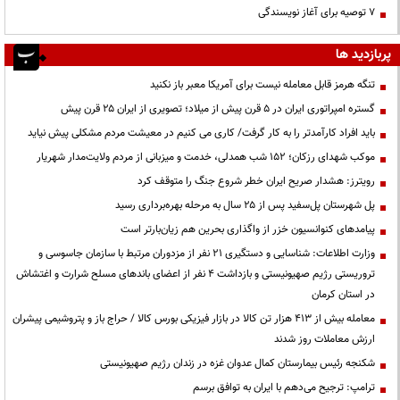
۷ توصیه برای آغاز نویسندگی
پربازدید ها
تنگه هرمز قابل معامله نیست برای آمریکا معبر باز نکنید
گستره امپراتوری ایران در ۵ قرن پیش از میلاد؛ تصویری از ایران ۲۵ قرن پیش
باید افراد کارآمدتر را به کار گرفت/ کاری می کنیم در معیشت مردم مشکلی پیش نیاید
موکب شهدای رزکان؛ ۱۵۲ شب همدلی، خدمت و میزبانی از مردم ولایت‌مدار شهریار
رویترز: هشدار صریح ایران خطر شروع جنگ را متوقف کرد
پل شهرستان پل‌سفید پس از ۲۵ سال به مرحله بهره‌برداری رسید
پیامدهای کنوانسیون خزر از واگذاری بحرین هم زیان‌بارتر است
وزارت اطلاعات: شناسایی و دستگیری ۲۱ نفر از مزدوران مرتبط با سازمان جاسوسی و
تروریستی رژیم صهیونیستی و بازداشت ۴ نفر از اعضای باندهای مسلح شرارت و اغتشاش
در استان کرمان
معامله بیش از ۴۱۳ هزار تن کالا در بازار فیزیکی بورس کالا / حراج باز و پتروشیمی پیشران
ارزش معاملات روز شدند
شکنجه رئیس بیمارستان کمال عدوان غزه در زندان رژیم صهیونیستی
ترامپ: ترجیح می‌دهم با ایران به توافق برسم