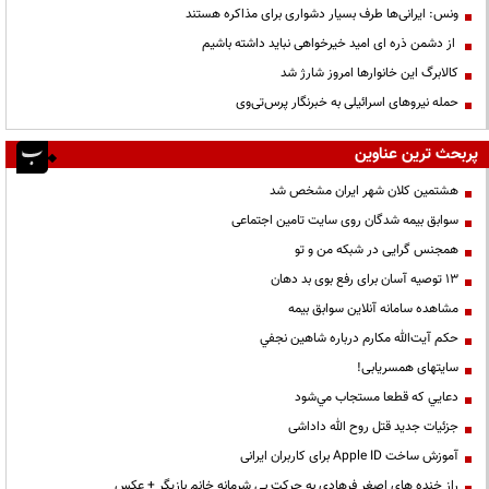
ونس: ایرانی‌ها طرف بسیار دشواری برای مذاکره هستند
از دشمن ذره ای امید خیرخواهی نباید داشته باشیم
کالابرگ این خانوارها امروز شارژ شد
حمله نیروهای اسرائیلی به خبرنگار پرس‌تی‌وی
پربحث ترین عناوین
هشتمین کلان شهر ایران مشخص شد
سوابق بیمه شدگان روی سایت تامین اجتماعی
همجنس گرایی در شبکه من و تو
13 توصیه آسان برای رفع بوی بد دهان
مشاهده سامانه آنلاين سوابق بیمه
حكم آيت‌الله مكارم درباره شاهين نجفي
سایتهای همسریابی!
دعايي كه قطعا مستجاب مي‌شود
جزئیات جدید قتل روح الله داداشی
آموزش ساخت Apple ID برای کاربران ایرانی
راز خنده های اصغر فرهادی به حرکت بی شرمانه خانم بازیگر + عکس