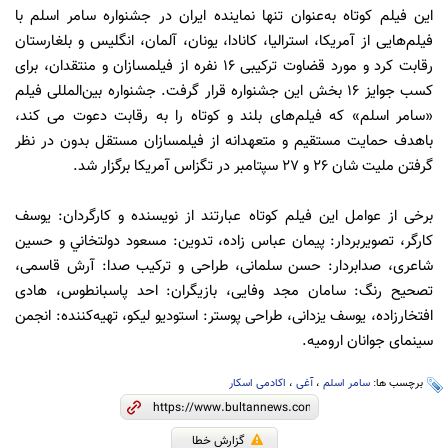
این فیلم کوتاه به‌عنوان تنها نماينده ايران در جشنواره سامر اسلم با
فيلم‌هايی از آمريكا، استراليا، كانادا، يونان، آلمان، انگليس و بلغارستان
رقابت كرد و مورد قضاوت ترکیبی ۱۶ نفره از فيلمسازان و منتقدان، برای
كسب جوايز ۱۶ بخش اين جشنواره قرار گرفت. جشنواره بين‌المللی فيلم
«سامر اسلم» كه فيلم‌های بلند و كوتاه را به رقابت دعوت می کند،
باهدف حمايت مستقيم و متعهدانه از فيلمسازان مستقل بدون در نظر
گرفتن مليت شان ۲۶ و ۲۷ سپتامبر در تگزاس آمريكا برگزار شد.
برخی از عوامل اين فيلم كوتاه عبارتند از نويسنده و كارگردان: يوسف
كارگر، تصويربردار: پيمان عباس زاده، تدوين: مسعود دولتخاني و حسين
شاعری، صدابردار: حسن سلمانی، طراحی و تركيب صدا: آرش قاسمی،
تصحيح رنگ: سامان مجد وفايی، بازيگران: احد پاسبانطوس، هادی
افتخارزاده، يوسف يزدانی، طراحی پوستر: استوديو ليكو، تهيه‌كننده: انجمن
سينمای جوانان اروميه.
برچسب ها:
سامر اسلم
،
آغی
،
اکادمی اسکار
گزارش خطا