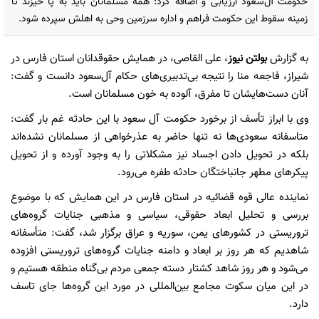
حکومت آل‌سعود ارزیابی و اضافه کرد: همه مسلمانان باید به پا خیزند تا
زمینه سقوط این حکومت فراهم و اداره سرزمین وحی به اهلش سپرده شود.
به گزارش
بولتن نیوز
، علی القاصی، در همایش حقوقدانان استان فارس در
شیراز، فاجعه منا را نتیجه بی‌تدبیری‌های حکام آل‌سعود دانست و گفت:
آنان دست‌هایشان تا مفرق، آلوده به خون مسلمانان است.
وی با ابراز تأسف از برخورد حکومت آل سعود با این حادثه غم بار گفت:
متاسفانه سعودی‌ها نه تنها حاضر به عذرخواهی از مسلمانان نشده‌اند
بلکه در تحویل دادن اجساد نیز مشکلاتی را به وجود آورده و از تحویل
پیکرهای مطهر جانباختگان حادثه طفره می‌رود.
نماینده عالی قوه قضائیه در استان فارس در این همایش که با موضوع
بررسی و تحلیل ابعاد حقوقی، سیاسی و مذهبی جنایات گروه‌های
تروریستی در کشورهای یمن، سوریه و عراق برگزار شد، گفت: متأسفانه
شاهدیم که هر روز بر ابعاد و دامنه جنایات گروه‌های تروریستی افزوده
می‌شود و هر روز شاهد کشتار دسته جمعی مردم بی‌گناه منطقه هستیم و
در این میان سکوت مجامع بین‌المللی در مورد این گروه‌ها جای تاسف
دارد.