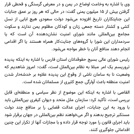
وی با اشاره به وخامت اوضاع در یمن و در معرض گرسنگی و قحطی قرار
گرفتن بیش از 15 میلیون یمنی گفت: در حالی که هر روز بر عمق جنایات
این جنایتکاران تاریخ افزوده می‌شود دولت سعودی هیچ ابایی از نسل
کشی و کشتار دسته جمعی زنان و کودکان مظلوم یمن ندارند و سکوت
مجامع بین‌المللی مانند شورای امنیت نشان‌دهنده آن است که یا
سردمداران این شورا با گروه‌های جنایت‌کار همراه هستند یا اگر اقدامی
انجام دهند منافع آنان با خطر مواجه می‌شود.
رئیس شورای عالی بسیج حقوقدانان استان فارس با اشاره به اینکه پدیده
تروریسم یک امر مبتلا به نظام بین‌الملل است، گفت: امروز شاهدیم که
وضعیت نا به سامان ناشی از وقوع این پدیده علاوه بر خدشه‌دار شدن
امنیت منطقه باعث آوارگی جمع کثیری از مسلمانان شده است.
القاصی با اشاره به اینکه این موضوع از نظر سیاسی و منطقه‌ای قابل
بررسی است، تأکید کرد: سازمان ملل متحد و دیوان کیفری بین‌المللی باید
با ورود به این جنایات، اجرای عدالت قضایی را بر منافع چند دولت
مستکبر ترجیح بدهند و اگر می‌خواهند نظم بین‌المللی در جهان برقرار شود
باید اجرای قانون را مورد توجه قرار داده و با مجازات آنها از تکرار این چنین
اقداماتی جلوگیری کنند.