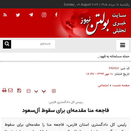
يکشنبه ۱۸ مرداد ۱۴۰۵
|
Sunday , 09 August 2026
از
و
ته
حمله مسلحانه به قهوه‌خانه‌ای در زاهدان؛ ۲ نفر جان باختند
ن
نو
کد خبر:
۲۹۶۲۸۲
تاریخ انتشار:
۱۰ مهر ۱۳۹۴ - ۱۸:۴۷
صفحه نخست
»
اجتماعی
‍‍‍ پ
پ
رییس کل دادگستری فارس:
فاجعه منا مقدمه‌ای برای سقوط آل‌سعود
رئیس کل دادگستری استان فارس، فاجعه منا را مقدمه‌ای برای سقوط