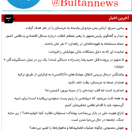
آخرین اخبار
یحیی سریع: ارتش یمن مزدوران وابسته به عربستان را در تعز هدف گرفت
دیدار و گفتگوی رئیس‌جمهور با رهبر معظم انقلاب درباره مسائل اقتصادی و نظامی کشور
حمله مسلحانه به قهوه‌خانه‌ای در زاهدان؛ ۲ نفر جان باختند
نماینده ای که به دلیل مشکلات مالی موبایلش را فروخت
۵ متهم در پرونده قتل حمیدرضا رجب‌زاده دستگیر شدند/ یک زن در میان دستگیرشدگان +
جزئیات
واشنگتن درحال بررسی انتقال موشک‌های «آتاکامس» به اوکراین از طریق ترکیه
هشدار صنعا به عربستان: وقت تلف نکنید
اعدام بد است اما قلب تپنده‌ای را از سینه بیرون کشیدن نه!
به همه ثابت می‌شود که دیپلماسی با رژیم پست سعودی بی‌فایده است| برای تنبیه
آل‌سعود باید با اقدام نظامی تحقیرشان کنیم
تاراج هویت ملی در بازار بی‌صاحب پوشاک؛ مسئولان نظارت کجا خوابیده‌اند؟ / زیر سایه
جنگ، جامعه در حال بی‌حیا شدن است
هوش مصنوعی چگونه عملیات فضاپیماها و ماهواره‌ها را تغییر می‌دهد؟