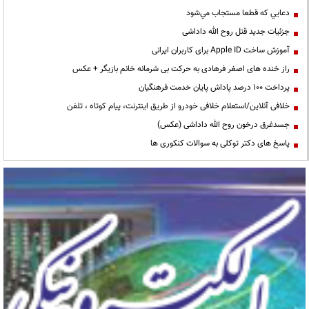
دعايي كه قطعا مستجاب مي‌شود
جزئیات جدید قتل روح الله داداشی
آموزش ساخت Apple ID برای کاربران ایرانی
راز خنده های اصغر فرهادی به حرکت بی شرمانه خانم بازیگر + عکس
پرداخت ۱۰۰ درصد پاداش پایان خدمت فرهنگیان
خلافی آنلاین/استعلام خلافی خودرو از طریق اینترنت، پیام کوتاه ، تلفن
جسدغرق درخون روح الله داداشی (عکس)
پاسخ های دکتر توکلی به سوالات کنکوری ها