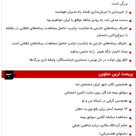
بزرگی است
از خبرسازی تا جریان‌سازی نقشه راه مدیران هوشمند
بسنت مدعی شد: به زودی شاهد توافق با ایران خواهیم بود
اعتراف رسانه‌های خارجی به شکست ترامپ؛ حاصل مجاهدت رسانه‌های انقلابی در مقابله
با دروغ‌پراکنی دشمنان
اعتراف رسانه‌های خارجی به شکست ترامپ حاصل مجاهدت رسانه‌های انقلابی است
مبادا اختیار تنگه هرمز را به دشمن بدهید
اتاق پول دولت در دل بورس؛ مستمری بازنشستگان، وثیقه بازی بزرگ‌ها
پربحث ترین عناوین
هشتمین کلان شهر ایران مشخص شد
سوابق بیمه شدگان روی سایت تامین اجتماعی
همجنس گرایی در شبکه من و تو
13 توصیه آسان برای رفع بوی بد دهان
مشاهده سامانه آنلاين سوابق بیمه
حكم آيت‌الله مكارم درباره شاهين نجفي
سایتهای همسریابی!