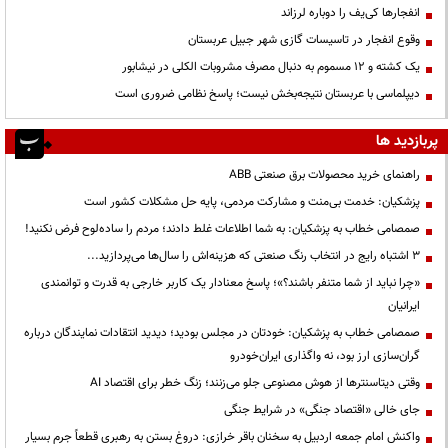
انفجارها کی‌یف را دوباره لرزاند
وقوع انفجار در تاسیسات گازی شهر جبیل عربستان
یک کشته و ۱۲ مسموم به دنبال مصرف مشروبات الکلی در نیشابور
دیپلماسی با عربستان نتیجه‌بخش نیست؛ پاسخ نظامی ضروری است
پربازدید ها
راهنمای خرید محصولات برق صنعتی ABB
پزشکیان: خدمت بی‌منت و مشارکت مردمی، پایه حل مشکلات کشور است
صمصامی خطاب به پزشکیان: به شما اطلاعات غلط دادند؛ مردم را ساده‌لوح فرض نکنید!
3 اشتباه رایج در انتخاب رنگ صنعتی که هزینه‌اش را سال‌ها می‌پردازید...
«چرا نباید از شما متنفر باشند؟»؛ پاسخ معنادار یک کاربر خارجی به قدرت و توانمندی
ایرانیان
صمصامی خطاب به پزشکیان: خودتان در مجلس بودید؛ دیدید انتقادات نمایندگان درباره
گران‌سازی ارز بود، نه واگذاری ایران‌خودرو
وقتی دیتاسنترها از هوش مصنوعی جلو می‌زنند؛ زنگ خطر برای اقتصاد AI
جای خالی «اقتصاد جنگی» در شرایط جنگی
واکنش امام جمعه اردبیل به سخنان باقر خرازی: دروغ بستن به رهبری قطعاً جرم بسیار