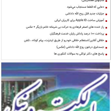
سایتهای همسریابی!
دعايي كه قطعا مستجاب مي‌شود
جزئیات جدید قتل روح الله داداشی
آموزش ساخت Apple ID برای کاربران ایرانی
راز خنده های اصغر فرهادی به حرکت بی شرمانه خانم بازیگر + عکس
پرداخت ۱۰۰ درصد پاداش پایان خدمت فرهنگیان
خلافی آنلاین/استعلام خلافی خودرو از طریق اینترنت، پیام کوتاه ، تلفن
جسدغرق درخون روح الله داداشی (عکس)
پاسخ های دکتر توکلی به سوالات کنکوری ها