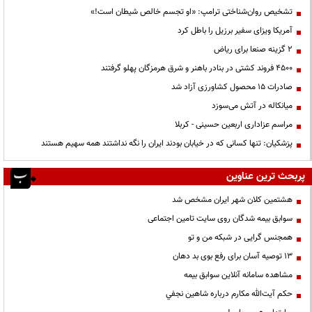
تشخیص روان‌شناختی ترامپ: «او تجسم خالص شیطان است!»
آمریکا ویزای سفیر برزیل را باطل کرد
۲ گزینه صنعا برای ریاض
۴۵۰۰ فروند کشتی در بنادر باهنر و شرق هرمزگان پهلو گرفتند
صادرات ۱۵ محصول کشاورزی آزاد شد
میانکاله در آتش می‌سوزد
مراسم عزاداری اربعین حسینی - کربلا
پزشکیان: تنها کسانی که در خیابان بودند ایران را نگه نداشتند همه سهیم هستند
پربحث ترین عناوین
هشتمین کلان شهر ایران مشخص شد
سوابق بیمه شدگان روی سایت تامین اجتماعی
همجنس گرایی در شبکه من و تو
13 توصیه آسان برای رفع بوی بد دهان
مشاهده سامانه آنلاين سوابق بیمه
حكم آيت‌الله مكارم درباره شاهين نجفي