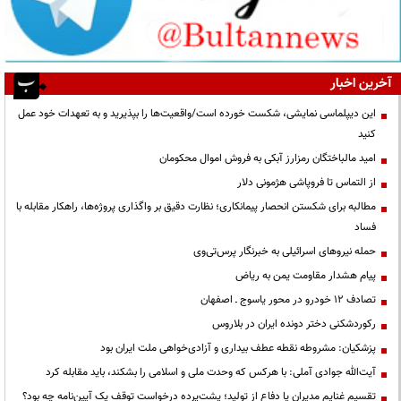
آخرین اخبار
این دیپلماسی نمایشی، شکست خورده است/واقعیت‌ها را بپذیرید و به تعهدات خود عمل
کنید
امید مالباختگان رمزارز آبکی به فروش اموال محکومان
از التماس تا فروپاشی هژمونی دلار
مطالبه برای شکستن انحصار پیمانکاری؛ نظارت دقیق بر واگذاری پروژه‌ها، راهکار مقابله با
فساد
حمله نیروهای اسرائیلی به خبرنگار پرس‌تی‌وی
پیام هشدار مقاومت یمن به ریاض
تصادف ۱۲ خودرو در محور یاسوج ـ اصفهان
رکوردشکنی دختر دونده ایران در بلاروس
پزشکیان: مشروطه نقطه عطف بیداری و آزادی‌خواهی ملت ایران بود
آیت‌الله جوادی آملی: با هرکس که وحدت ملی و اسلامی را بشکند، باید مقابله کرد
تقسیم غنایم مدیران یا دفاع از تولید؛ پشت‌پرده درخواست توقف یک آیین‌نامه چه بود؟