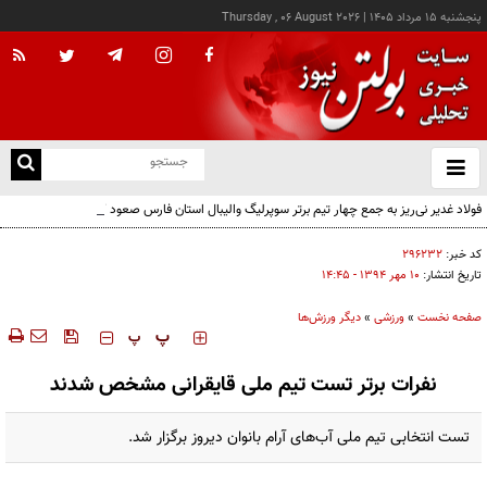
پنجشنبه ۱۵ مرداد ۱۴۰۵
|
Thursday , 06 August 2026
از
و
ته
فولاد غدیر نی‌ریز به جمع چهار تیم برتر سوپرلیگ والیبال استان فارس صعود کرد
ن
نو
کد خبر:
۲۹۶۲۳۲
تاریخ انتشار:
۱۰ مهر ۱۳۹۴ - ۱۴:۴۵
صفحه نخست
»
ورزشی
»
دیگر ورزش‌ها
‍‍‍ پ
پ
نفرات برتر تست تیم ملی قایقرانی مشخص شدند
تست انتخابی تیم ملی آب‌های آرام بانوان دیروز برگزار شد.