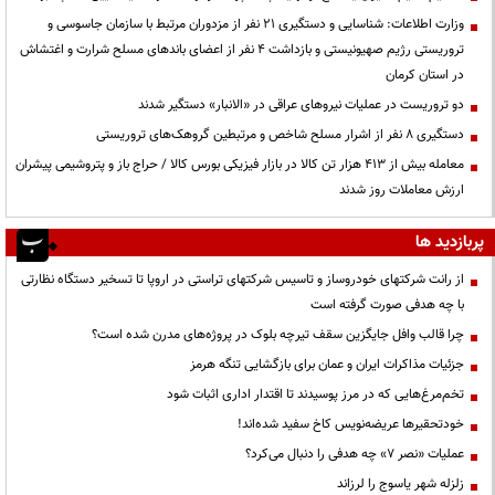
وزارت اطلاعات: شناسایی و دستگیری ۲۱ نفر از مزدوران مرتبط با سازمان جاسوسی و
تروریستی رژیم صهیونیستی و بازداشت ۴ نفر از اعضای باندهای مسلح شرارت و اغتشاش
در استان کرمان
دو تروریست در عملیات نیروهای عراقی در «الانبار» دستگیر شدند
دستگیری ۸ نفر از اشرار مسلح شاخص و مرتبطین گروهک‌های تروریستی
معامله بیش از ۴۱۳ هزار تن کالا در بازار فیزیکی بورس کالا / حراج باز و پتروشیمی پیشران
ارزش معاملات روز شدند
پربازدید ها
از رانت‌ شرکتهای خودروساز و تاسیس شرکتهای تراستی در اروپا تا تسخیر دستگاه نظارتی
با چه هدفی صورت گرفته است
چرا قالب وافل جایگزین سقف تیرچه بلوک در پروژه‌های مدرن شده است؟
جزئیات مذاکرات ایران و عمان برای بازگشایی تنگه هرمز
تخم‌مرغ‌هایی که در مرز پوسیدند تا اقتدار اداری اثبات شود
خودتحقیرها عریضه‌نویس کاخ سفید شده‌اند!
عملیات «نصر ۷» چه هدفی را دنبال می‌کرد؟
زلزله شهر یاسوج را لرزاند