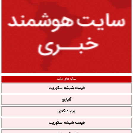
لینک های مفید
قیمت شیشه سکوریت
آلپاری
بیم دتکتور
قیمت شیشه سکوریت