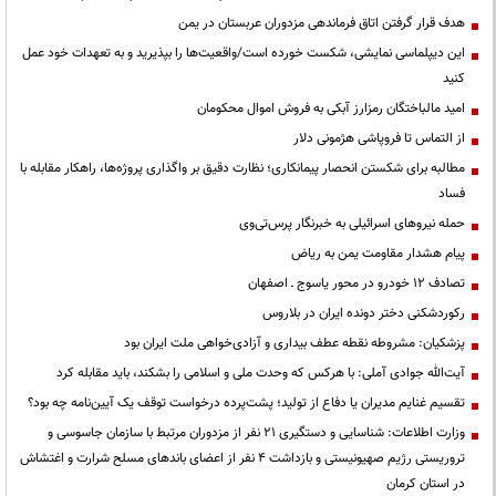
هدف قرار گرفتن اتاق‌ فرماندهی مزدوران عربستان در یمن
این دیپلماسی نمایشی، شکست خورده است/واقعیت‌ها را بپذیرید و به تعهدات خود عمل
کنید
امید مالباختگان رمزارز آبکی به فروش اموال محکومان
از التماس تا فروپاشی هژمونی دلار
مطالبه برای شکستن انحصار پیمانکاری؛ نظارت دقیق بر واگذاری پروژه‌ها، راهکار مقابله با
فساد
حمله نیروهای اسرائیلی به خبرنگار پرس‌تی‌وی
پیام هشدار مقاومت یمن به ریاض
تصادف ۱۲ خودرو در محور یاسوج ـ اصفهان
رکوردشکنی دختر دونده ایران در بلاروس
پزشکیان: مشروطه نقطه عطف بیداری و آزادی‌خواهی ملت ایران بود
آیت‌الله جوادی آملی: با هرکس که وحدت ملی و اسلامی را بشکند، باید مقابله کرد
تقسیم غنایم مدیران یا دفاع از تولید؛ پشت‌پرده درخواست توقف یک آیین‌نامه چه بود؟
وزارت اطلاعات: شناسایی و دستگیری ۲۱ نفر از مزدوران مرتبط با سازمان جاسوسی و
تروریستی رژیم صهیونیستی و بازداشت ۴ نفر از اعضای باندهای مسلح شرارت و اغتشاش
در استان کرمان