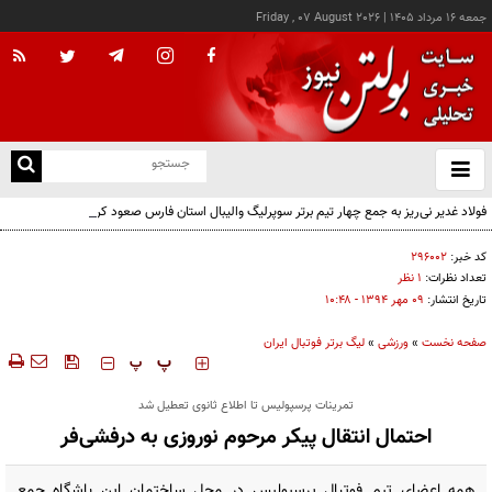
جمعه ۱۶ مرداد ۱۴۰۵
|
Friday , 07 August 2026
از
و
ته
فولاد غدیر نی‌ریز به جمع چهار تیم برتر سوپرلیگ والیبال استان فارس صعود کرد
ن
نو
کد خبر:
۲۹۶۰۰۲
تعداد نظرات:
۱ نظر
تاریخ انتشار:
۰۹ مهر ۱۳۹۴ - ۱۰:۴۸
صفحه نخست
»
ورزشی
»
لیگ برتر فوتبال ایران
‍‍‍ پ
پ
تمرینات پرسپولیس تا اطلاع ثانوی تعطیل شد
احتمال انتقال پیکر مرحوم نوروزی به درفشی‌فر
همه اعضای تیم فوتبال پرسپولیس در محل ساختمان این باشگاه جمع