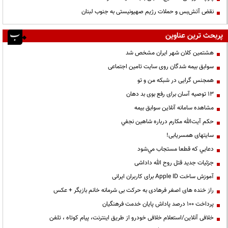
نقض آتش‌بس و حملات رژیم صهیونیستی به جنوب لبنان
پربحث ترین عناوین
هشتمین کلان شهر ایران مشخص شد
سوابق بیمه شدگان روی سایت تامین اجتماعی
همجنس گرایی در شبکه من و تو
13 توصیه آسان برای رفع بوی بد دهان
مشاهده سامانه آنلاين سوابق بیمه
حكم آيت‌الله مكارم درباره شاهين نجفي
سایتهای همسریابی!
دعايي كه قطعا مستجاب مي‌شود
جزئیات جدید قتل روح الله داداشی
آموزش ساخت Apple ID برای کاربران ایرانی
راز خنده های اصغر فرهادی به حرکت بی شرمانه خانم بازیگر + عکس
پرداخت ۱۰۰ درصد پاداش پایان خدمت فرهنگیان
خلافی آنلاین/استعلام خلافی خودرو از طریق اینترنت، پیام کوتاه ، تلفن