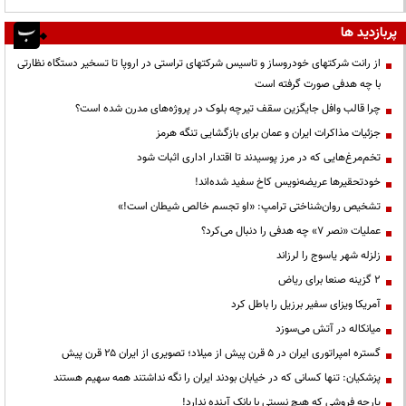
پربازدید ها
از رانت‌ شرکتهای خودروساز و تاسیس شرکتهای تراستی در اروپا تا تسخیر دستگاه نظارتی
با چه هدفی صورت گرفته است
چرا قالب وافل جایگزین سقف تیرچه بلوک در پروژه‌های مدرن شده است؟
جزئیات مذاکرات ایران و عمان برای بازگشایی تنگه هرمز
تخم‌مرغ‌هایی که در مرز پوسیدند تا اقتدار اداری اثبات شود
خودتحقیرها عریضه‌نویس کاخ سفید شده‌اند!
تشخیص روان‌شناختی ترامپ: «او تجسم خالص شیطان است!»
عملیات «نصر ۷» چه هدفی را دنبال می‌کرد؟
زلزله شهر یاسوج را لرزاند
۲ گزینه صنعا برای ریاض
آمریکا ویزای سفیر برزیل را باطل کرد
میانکاله در آتش می‌سوزد
گستره امپراتوری ایران در ۵ قرن پیش از میلاد؛ تصویری از ایران ۲۵ قرن پیش
پزشکیان: تنها کسانی که در خیابان بودند ایران را نگه نداشتند همه سهیم هستند
پارچه فروشی که هیچ نسبتی با بانک آینده ندارد!