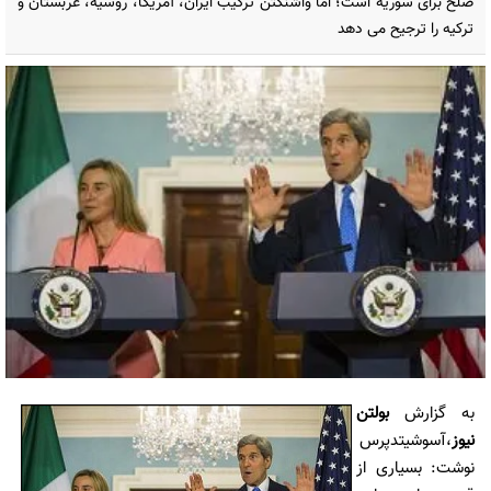
صلح برای سوریه است؛ اما واشنگتن ترکیب ایران، آمریکا، روسیه، عربستان و
ترکیه را ترجیح می دهد
به گزارش
بولتن
نیوز
،آسوشیتدپرس
نوشت: بسیاری از