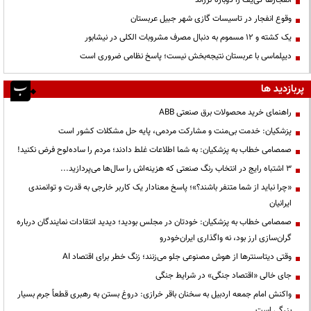
وقوع انفجار در تاسیسات گازی شهر جبیل عربستان
یک کشته و ۱۲ مسموم به دنبال مصرف مشروبات الکلی در نیشابور
دیپلماسی با عربستان نتیجه‌بخش نیست؛ پاسخ نظامی ضروری است
پربازدید ها
راهنمای خرید محصولات برق صنعتی ABB
پزشکیان: خدمت بی‌منت و مشارکت مردمی، پایه حل مشکلات کشور است
صمصامی خطاب به پزشکیان: به شما اطلاعات غلط دادند؛ مردم را ساده‌لوح فرض نکنید!
3 اشتباه رایج در انتخاب رنگ صنعتی که هزینه‌اش را سال‌ها می‌پردازید...
«چرا نباید از شما متنفر باشند؟»؛ پاسخ معنادار یک کاربر خارجی به قدرت و توانمندی
ایرانیان
صمصامی خطاب به پزشکیان: خودتان در مجلس بودید؛ دیدید انتقادات نمایندگان درباره
گران‌سازی ارز بود، نه واگذاری ایران‌خودرو
وقتی دیتاسنترها از هوش مصنوعی جلو می‌زنند؛ زنگ خطر برای اقتصاد AI
جای خالی «اقتصاد جنگی» در شرایط جنگی
واکنش امام جمعه اردبیل به سخنان باقر خرازی: دروغ بستن به رهبری قطعاً جرم بسیار
بزرگی است