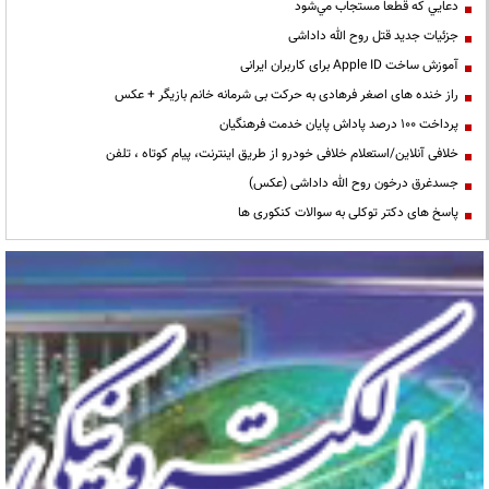
دعايي كه قطعا مستجاب مي‌شود
جزئیات جدید قتل روح الله داداشی
آموزش ساخت Apple ID برای کاربران ایرانی
راز خنده های اصغر فرهادی به حرکت بی شرمانه خانم بازیگر + عکس
پرداخت ۱۰۰ درصد پاداش پایان خدمت فرهنگیان
خلافی آنلاین/استعلام خلافی خودرو از طریق اینترنت، پیام کوتاه ، تلفن
جسدغرق درخون روح الله داداشی (عکس)
پاسخ های دکتر توکلی به سوالات کنکوری ها