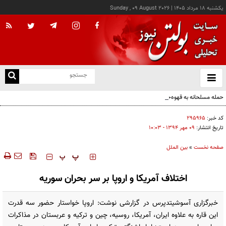
يکشنبه ۱۸ مرداد ۱۴۰۵
|
Sunday , 09 August 2026
از
و
ته
حمله مسلحانه به قهوه‌خانه‌ای در زاهدان؛ ۲ نفر جان باختند
ن
نو
کد خبر:
۲۹۵۹۶۵
تاریخ انتشار:
۰۹ مهر ۱۳۹۴ - ۱۰:۰۳
صفحه نخست
»
بین الملل
‍‍‍ پ
پ
اختلاف آمریکا و اروپا بر سر بحران سوریه
خبرگزاری آسوشیتدپرس در گزارشی نوشت: اروپا خواستار حضور سه قدرت
این قاره به علاوه ایران، آمریکا، روسیه، چین و ترکیه و عربستان در مذاکرات