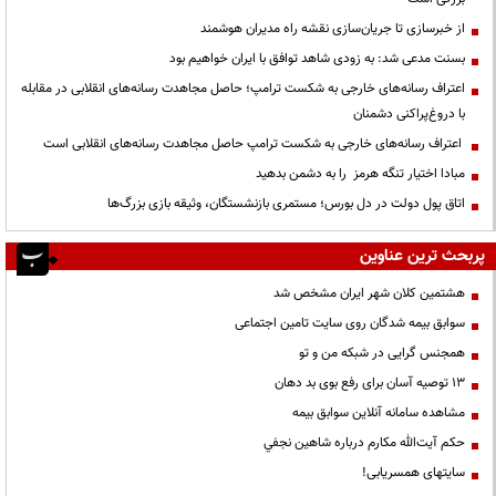
از خبرسازی تا جریان‌سازی نقشه راه مدیران هوشمند
بسنت مدعی شد: به زودی شاهد توافق با ایران خواهیم بود
اعتراف رسانه‌های خارجی به شکست ترامپ؛ حاصل مجاهدت رسانه‌های انقلابی در مقابله
با دروغ‌پراکنی دشمنان
اعتراف رسانه‌های خارجی به شکست ترامپ حاصل مجاهدت رسانه‌های انقلابی است
مبادا اختیار تنگه هرمز را به دشمن بدهید
اتاق پول دولت در دل بورس؛ مستمری بازنشستگان، وثیقه بازی بزرگ‌ها
پربحث ترین عناوین
هشتمین کلان شهر ایران مشخص شد
سوابق بیمه شدگان روی سایت تامین اجتماعی
همجنس گرایی در شبکه من و تو
13 توصیه آسان برای رفع بوی بد دهان
مشاهده سامانه آنلاين سوابق بیمه
حكم آيت‌الله مكارم درباره شاهين نجفي
سایتهای همسریابی!