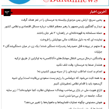
آخرین اخبار
یحیی سریع: ارتش یمن مزدوران وابسته به عربستان را در تعز هدف گرفت
دیدار و گفتگوی رئیس‌جمهور با رهبر معظم انقلاب درباره مسائل اقتصادی و نظامی کشور
حمله مسلحانه به قهوه‌خانه‌ای در زاهدان؛ ۲ نفر جان باختند
نماینده ای که به دلیل مشکلات مالی موبایلش را فروخت
۵ متهم در پرونده قتل حمیدرضا رجب‌زاده دستگیر شدند/ یک زن در میان دستگیرشدگان +
جزئیات
واشنگتن درحال بررسی انتقال موشک‌های «آتاکامس» به اوکراین از طریق ترکیه
هشدار صنعا به عربستان: وقت تلف نکنید
اعدام بد است اما قلب تپنده‌ای را از سینه بیرون کشیدن نه!
به همه ثابت می‌شود که دیپلماسی با رژیم پست سعودی بی‌فایده است| برای تنبیه
آل‌سعود باید با اقدام نظامی تحقیرشان کنیم
تاراج هویت ملی در بازار بی‌صاحب پوشاک؛ مسئولان نظارت کجا خوابیده‌اند؟ / زیر سایه
جنگ، جامعه در حال بی‌حیا شدن است
هوش مصنوعی چگونه عملیات فضاپیماها و ماهواره‌ها را تغییر می‌دهد؟
انفجارها کی‌یف را دوباره لرزاند