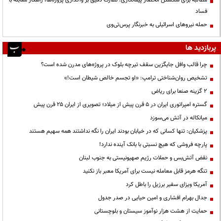
فساد
حمله نیروهای اسرائیلی به خبرنگار پرس‌تی‌وی
پربازدید ها
چرا قالب وافل جایگزین سقف تیرچه بلوک در پروژه‌های مدرن شده است؟
تشخیص روان‌شناختی ترامپ: «او تجسم خالص شیطان است!»
۲ گزینه صنعا برای ریاض
گستره امپراتوری ایران در ۵ قرن پیش از میلاد؛ تصویری از ایران ۲۵ قرن پیش
میانکاله در آتش می‌سوزد
پزشکیان: تنها کسانی که در خیابان بودند ایران را نگه نداشتند همه سهیم هستند
پارچه فروشی که هیچ نسبتی با بانک آینده ندارد!
نقض آتش‌بس و حملات رژیم صهیونیستی به جنوب لبنان
تنگه هرمز قابل معامله نیست برای آمریکا معبر باز نکنید
آمریکا ویزای سفیر برزیل را باطل کرد
جدال بهرام افشاری و امین حیایی در صدر جدول
حمایت از هشت هزار نوآموز سیستان و بلوچستانی