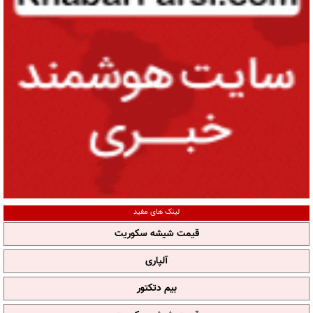
لینک های مفید
قیمت شیشه سکوریت
آلپاری
بیم دتکتور