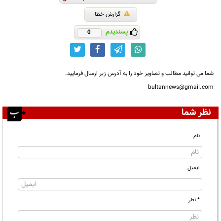
گزارش خطا
پسندیدم
0
شما می توانید مطالب و تصاویر خود را به آدرس زیر ارسال فرمایید.
bultannews@gmail.com
نظر شما
نام
ایمیل
* نظر