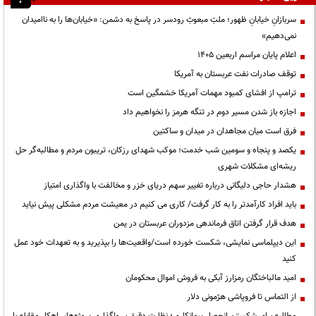
سربازانِ خیابانِ ظهور؛ ملتِ مبعوثِ رودسر در پاسخ به دشمن: «خیابان‌ها را به ناامیدان
نمی‌دهیم»
اعلام پایان مراسم اربعین ۱۴۰۵
توقف صادرات نفت عربستان به آمریکا
ترامپ از افشای کمبود مهمات آمریکا خشمگین است
اجازه باز شدن مسیر دوم در تنگه هرمز را نخواهیم داد
فرق است میان مجاهدان در میدان و ساکتین
یکصد و پنجاه و سومین شب خدمت؛ موکب شهدای رزکان، تریبون مردم و مطالبه‌گر حل
ریشه‌ای مشکلات شهری
هشدار حاجی دلیگانی درباره تغییر سهم دریای خزر و مخالفت با واگذاری امتیاز
باید افراد کارآمدتر را به کار گرفت/ کاری می کنیم در معیشت مردم مشکلی پیش نیاید
هدف قرار گرفتن اتاق‌ فرماندهی مزدوران عربستان در یمن
این دیپلماسی نمایشی، شکست خورده است/واقعیت‌ها را بپذیرید و به تعهدات خود عمل
کنید
امید مالباختگان رمزارز آبکی به فروش اموال محکومان
از التماس تا فروپاشی هژمونی دلار
مطالبه برای شکستن انحصار پیمانکاری؛ نظارت دقیق بر واگذاری پروژه‌ها، راهکار مقابله با