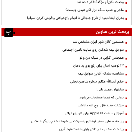
وحدت مکرّراً و مؤکّداً تذکر داده شد
ماجرای نصب سنگ مزار اکبر عبدی چیست؟
بحران اینفانتینو؛ از طرح جنجالی تا اتهام باج‌خواهی و قربانی کردن اسپانیا
پربحث ترین عناوین
هشتمین کلان شهر ایران مشخص شد
سوابق بیمه شدگان روی سایت تامین اجتماعی
همجنس گرایی در شبکه من و تو
13 توصیه آسان برای رفع بوی بد دهان
مشاهده سامانه آنلاين سوابق بیمه
حكم آيت‌الله مكارم درباره شاهين نجفي
سایتهای همسریابی!
دعايي كه قطعا مستجاب مي‌شود
جزئیات جدید قتل روح الله داداشی
آموزش ساخت Apple ID برای کاربران ایرانی
راز خنده های اصغر فرهادی به حرکت بی شرمانه خانم بازیگر + عکس
پرداخت ۱۰۰ درصد پاداش پایان خدمت فرهنگیان