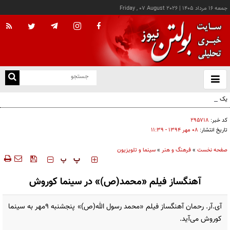
جمعه ۱۶ مرداد ۱۴۰۵
|
Friday , 07 August 2026
از
و
ته
یک اتفاق عجیب در «لوور»
ن
نو
کد خبر:
۲۹۵۷۱۸
تاریخ انتشار:
۰۸ مهر ۱۳۹۴ - ۱۱:۳۹
صفحه نخست
»
فرهنگ و هنر
»
سینما و تلویزیون
‍‍‍ پ
پ
آهنگساز فیلم «محمد(ص)» در سینما کوروش
آی.آر. رحمان آهنگساز فیلم «محمد رسول الله(ص)» پنجشنبه 9مهر به سینما
کوروش می‌آید.