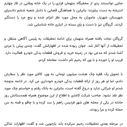
جنایی توانستند ردی از مخفیگاه متهمان فراری را در یک خانه ویلایی در فاز چهارم
اندیشه به دست بیاورند؛ بنابراین با هماهنگی قضایی با دادیار شعبه ششم دادسرای
شهرستان شهریار، ماموران به محل مورد نظر اعزام شده و پنج مرد را دستگیر
کردند. گروگان نیز با دست و پای بسته در انباری خانه شناسایی شد.
گروگان نجات یافته همراه متهمان برای ادامه تحقیقات به پلیس آگاهی منتقل و
تحقیقات از آنها آغاز شد. جوان ربوده شده در اظهاراتش گفت: چندی پیش با مردی
آشنا شدم که مدعی بود در زمینه خرید و فروش قطعات یدکی خودرو فعالیت دارد.
فریب او را خورده و با وی که رحیم نام داشت، معامله کردم.
با تحویل یک فقره چک هشت میلیون تومانی به وی، کالای مورد نظر را سفارش
دادم، اما او هر روز از ارائه قطعات یدکی خودرو خودداری می کرد. در ادامه متوجه
شدم او شرکتی ندارد و دروغ گفته است، بنابراین به بانک رفتم و خواستم چک مورد
نظر نقد نشود. صاحب شرکت کاغذی با اطلاع از این موضوع همراه همدستانش روز
حادثه در یکی از محله های شهر فردیس راهم را سد کرده و با چاقو و قمه به من
حمله کرده و مرا ربودند.
در مرحله بعدی تحقیقات، رحیم سرکرده باند بازجویی شد و گفت: اظهارات شاکی