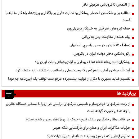
از التماس تا فروپاشی هژمونی دلار
مطالبه برای شکستن انحصار پیمانکاری؛ نظارت دقیق بر واگذاری پروژه‌ها، راهکار مقابله با
فساد
حمله نیروهای اسرائیلی به خبرنگار پرس‌تی‌وی
پیام هشدار مقاومت یمن به ریاض
تصادف ۱۲ خودرو در محور یاسوج ـ اصفهان
رکوردشکنی دختر دونده ایران در بلاروس
پزشکیان: مشروطه نقطه عطف بیداری و آزادی‌خواهی ملت ایران بود
آیت‌الله جوادی آملی: با هرکس که وحدت ملی و اسلامی را بشکند، باید مقابله کرد
تقسیم غنایم مدیران یا دفاع از تولید؛ پشت‌پرده درخواست توقف یک آیین‌نامه چه بود؟
پربازدید ها
از رانت‌ شرکتهای خودروساز و تاسیس شرکتهای تراستی در اروپا تا تسخیر دستگاه نظارتی
با چه هدفی صورت گرفته است
چرا قالب وافل جایگزین سقف تیرچه بلوک در پروژه‌های مدرن شده است؟
جزئیات مذاکرات ایران و عمان برای بازگشایی تنگه هرمز
تخم‌مرغ‌هایی که در مرز پوسیدند تا اقتدار اداری اثبات شود