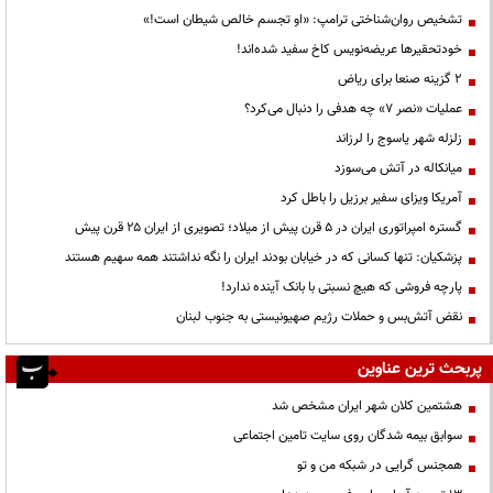
تشخیص روان‌شناختی ترامپ: «او تجسم خالص شیطان است!»
خودتحقیرها عریضه‌نویس کاخ سفید شده‌اند!
۲ گزینه صنعا برای ریاض
عملیات «نصر ۷» چه هدفی را دنبال می‌کرد؟
زلزله شهر یاسوج را لرزاند
میانکاله در آتش می‌سوزد
آمریکا ویزای سفیر برزیل را باطل کرد
گستره امپراتوری ایران در ۵ قرن پیش از میلاد؛ تصویری از ایران ۲۵ قرن پیش
پزشکیان: تنها کسانی که در خیابان بودند ایران را نگه نداشتند همه سهیم هستند
پارچه فروشی که هیچ نسبتی با بانک آینده ندارد!
نقض آتش‌بس و حملات رژیم صهیونیستی به جنوب لبنان
پربحث ترین عناوین
هشتمین کلان شهر ایران مشخص شد
سوابق بیمه شدگان روی سایت تامین اجتماعی
همجنس گرایی در شبکه من و تو