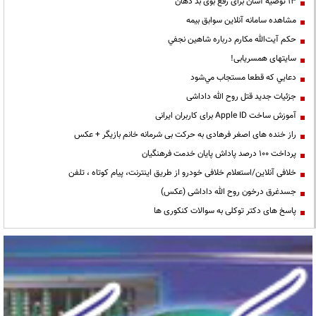
13 توصیه آسان برای رفع بوی بد دهان
مشاهده سامانه آنلاين سوابق بیمه
حكم آيت‌الله مكارم درباره شاهين نجفي
سایتهای همسریابی!
دعايي كه قطعا مستجاب مي‌شود
جزئیات جدید قتل روح الله داداشی
آموزش ساخت Apple ID برای کاربران ایرانی
راز خنده های اصغر فرهادی به حرکت بی شرمانه خانم بازیگر + عکس
پرداخت ۱۰۰ درصد پاداش پایان خدمت فرهنگیان
خلافی آنلاین/استعلام خلافی خودرو از طریق اینترنت، پیام کوتاه ، تلفن
جسدغرق درخون روح الله داداشی (عکس)
پاسخ های دکتر توکلی به سوالات کنکوری ها