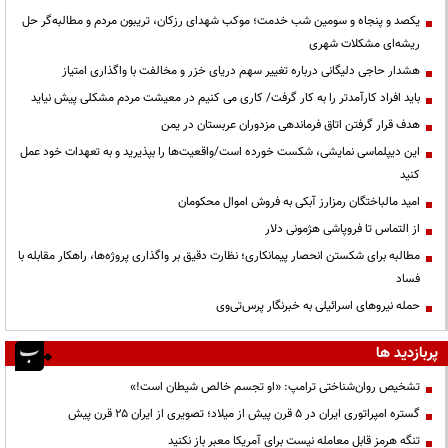
یکصد و پنجاه و سومین شب خدمت؛ موکب شهدای رزکان، تریبون مردم و مطالبه‌گر حل
ریشه‌ای مشکلات شهری
هشدار حاجی دلیگانی درباره تغییر سهم دریای خزر و مخالفت با واگذاری امتیاز
باید افراد کارآمدتر را به کار گرفت/ کاری می کنیم در معیشت مردم مشکلی پیش نیاید
هدف قرار گرفتن اتاق‌ فرماندهی مزدوران عربستان در یمن
این دیپلماسی نمایشی، شکست خورده است/واقعیت‌ها را بپذیرید و به تعهدات خود عمل
کنید
امید مالباختگان رمزارز آبکی به فروش اموال محکومان
از التماس تا فروپاشی هژمونی دلار
مطالبه برای شکستن انحصار پیمانکاری؛ نظارت دقیق بر واگذاری پروژه‌ها، راهکار مقابله با
فساد
حمله نیروهای اسرائیلی به خبرنگار پرس‌تی‌وی
پربازدید ها
تشخیص روان‌شناختی ترامپ: «او تجسم خالص شیطان است!»
گستره امپراتوری ایران در ۵ قرن پیش از میلاد؛ تصویری از ایران ۲۵ قرن پیش
تنگه هرمز قابل معامله نیست برای آمریکا معبر باز نکنید