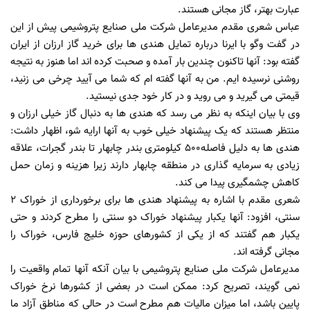
عبارت بهتر، گاز مجانی هستند.
عباس شعری مقدم مدیرعامل شرکت ملی صنایع پتروشیمی پیش از این
در گفت وگو با ایرنا درباره تمایل هندی ها برای خرید گاز ارزان از ایران
گفته بود: آنها تاکنون چندین بار آمده و صحبت کرده اند اما هنوز به نتیجه
روشنی نرسیده ایم. من به آنها گفته ام که شما می آیید چرخی می زنید،
قیمتی می گیرید و می روید و در کار خود جدی نیستید.
وی با بیان اینکه به نظر می رسد که هندی ها به دنبال گاز خیلی ارزان و
منتظر هستند که یک پیشنهاد خیلی خوب به آنها ارایه شو، اظهار داشت:
هندی ها به دلیل فاصله500 کیلومتری بندر چابهار تا بندر گجرات، علاقه
زیادی به سرمایه گذاری در منطقه چابهار دارند زیرا هزینه و زمان حمل
کاهش چشمگیری پیدا می کند.
شعری مقدم با اشاره به پیشنهاد هندی ها برای برخورداری از خوراک 2
سنتی، افزود: آنها یکبار پیشنهاد خوراک دو سنتی را مطرح کردند و حتی
یکبار هم گفتند که از یکی از کشورهای حوزه خلیج فارس، خوراک را
مجانی گرفته اند.
مدیرعامل شرکت ملی صنایع پتروشیمی با بیان آنکه آنها تمام واقعیت را
نمی گویند، تصریح کرد: ممکن است در بعضی از کشورها نرخ خوراک
پایین باشد، اما میزان مالیات هم مطرح است در حالی که مناطق آزاد ما