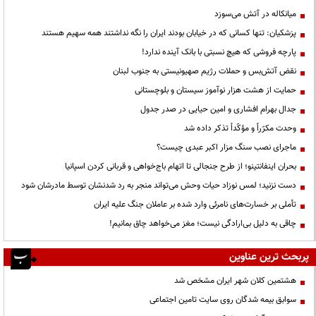
میانکاله در آتش می‌سوزد
پزشکیان: تنها کسانی که در خیابان بودند ایران را نگه نداشتند همه سهیم هستند
پارچه فروشی که هیچ نسبتی با بانک آینده ندارد!
نقض آتش‌بس و حملات رژیم صهیونیستی به جنوب لبنان
حمایت از هشت هزار نوآموز سیستان و بلوچستانی
جدال بهرام افشاری و امین حیایی در صدر جدول
وحدت مکرّراً و مؤکّداً تذکر داده شد
ماجرای نصب سنگ مزار اکبر عبدی چیست؟
بحران اینفانتینو؛ از طرح جنجالی تا اتهام باج‌خواهی و قربانی کردن اسپانیا
دست نزنید؛ لمس نوزاد حیات وحش می‌تواند منجر به رد شدنشان توسط مادرشان شود
تأملی بر خسارت‌های نامرئی وارد شده بر عاملان جنگ علیه ایران
چاقی به دلیل بی‌ارادگی نیست؛ مغز می‌خواهد چاق بمانیم!
پربحث ترین عناوین
هشتمین کلان شهر ایران مشخص شد
سوابق بیمه شدگان روی سایت تامین اجتماعی