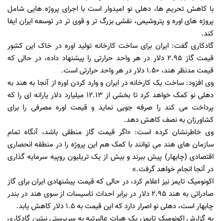
با کاهش تحریم ها، دهلی نو امیدوار است با اجرای پروژه هایی شامل
پروژه های اوره و پتروشیمی، نقشی بزرگ تر و قوی تر در توسعه ایران ایفا
کند.
گادکاری گفت: ایران برای ساخت کارخانه تولید اوره در خاک این کشور
قیمت گاز 2.95 دلار در هر واحد حرارتی را پیشنهاد داده، در حالی که
قیمت مدنظر هند، 1.50 دلار در هر واحد حرارتی است.
وی افزود: ساخت یک کارخانه در ایران و وارد کردن اوره از آنجا به هند به
دهلی نو کمک خواهد کرد تا بخشی از 12.13 میلیارد دلار یارانه ای را که
پرداخت می کند را صرفه جویی نماید و قیمت اوره مصرفی را برای
کشاورزان به نصف کاهش دهد.
وی خاطرنشان کرده است: «اگر قیمت گاز منطقی باشد، آنگاه تمام
سازمان های هند می توانند با کمک هم این پروژه را در منطقه انحصاری
اقتصادی (چابهار) پیش ببرند و بیش از یک تریلیون روپیه سرمایه گذاری
در آنجا انجام خواهد گرفت.»
اکونومیک تایمز نیز اعلام کرد، در حالی که قیمت پیشنهادی ایران برای گاز
صادراتی به هند 2.95 دلار در برابر احداث تاسیسات از سوی هند در بندر
چابهار است، دهلی نو اصرار دارد که این قیمت به 1.5 دلار کاهش یابد.
به گزارش اکونومیک تایمز، یک هیات عالیرتبه به سرپرستی نیتین گادکاری