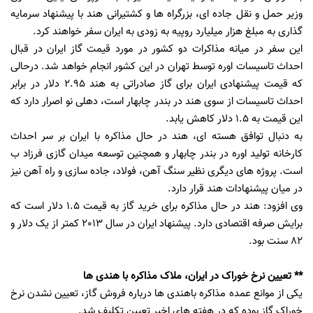
وزیر حمل و نقل جاده ای، بزرگراه ها و کشتیرانی هند با پیشنهاد سرمایه
گذاری به مبلغ هزار میلیارد روپیه به زودی به ایران سفر خواهند کرد.
این سفر در میانه مذاکرات دو کشور در مورد قیمت گاز ایران در قبال
احداث تاسیسات اوره توسط تهران در این کشور انجام خواهد شد. درحالی
که قیمت پیشنهادی ایران برای گاز صادراتی به هند 2.95 دلار در برابر
احداث تاسیسات از سوی هند در بندر چابهار است، دهلی نو اصرار دارد که
این قیمت به 1.5 دلار کاهش یابد.
به دنبال توافق هسته ای، هند در حال مذاکره با ایران بر سر احداث
کارخانه تولید اوره در بندر چابهار و همچنین توسعه میدان گازی فرزاد ب
است. پروژه های دیگری نظیر سنگ آهن، فولاد، جاده سازی و راه آهن نیز
در میان پیشنهادات هند قرار دارد.
وی افزود: هند در حال مذاکره برای خرید گاز به قیمت 1.5 دلار است که
برایش صرفه اقتصادی دارد. پیشنهاد ایران در سال 2013 کمتر از یک دلار و
82 سنت بود.
** تعیین نرخ خوراک در ایران، ملاک مذاکره با هندی ها
یکی از موانع عمده مذاکره باهندی ها درباره فروش گاز، تعیین نشدن نرخ
خوراک گاز بوده که در هفته های اخیر تعیین تکلیف شد.