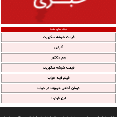
لینک های مفید
قیمت شیشه سکوریت
آلپاری
بیم دتکتور
قیمت شیشه سکوریت
فیلم آپنه خواب
درمان قطعی خروپف در خواب
لیزر فوتونا