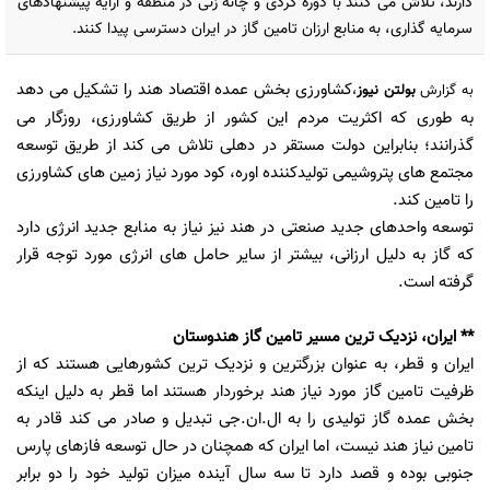
دارند، تلاش می کنند با دوره گردی و چانه زنی در منطقه و ارایه پیشنهادهای
سرمایه گذاری، به منابع ارزان تامین گاز در ایران دسترسی پیدا کنند.
کشاورزی بخش عمده اقتصاد هند را تشکیل می دهد
به گزارش
بولتن نیوز
،
به طوری که اکثریت مردم این کشور از طریق کشاورزی، روزگار می
گذرانند؛ بنابراین دولت مستقر در دهلی تلاش می کند از طریق توسعه
مجتمع های پتروشیمی تولیدکننده اوره، کود مورد نیاز زمین های کشاورزی
را تامین کند.
توسعه واحدهای جدید صنعتی در هند نیز نیاز به منابع جدید انرژی دارد
که گاز به دلیل ارزانی، بیشتر از سایر حامل های انرژی مورد توجه قرار
گرفته است.
** ایران، نزدیک ترین مسیر تامین گاز هندوستان
ایران و قطر، به عنوان بزرگترین و نزدیک ترین کشورهایی هستند که از
ظرفیت تامین گاز مورد نیاز هند برخوردار هستند اما قطر به دلیل اینکه
بخش عمده گاز تولیدی را به ال.ان.جی تبدیل و صادر می کند قادر به
تامین نیاز هند نیست، اما ایران که همچنان در حال توسعه فازهای پارس
جنوبی بوده و قصد دارد تا سه سال آینده میزان تولید خود را دو برابر