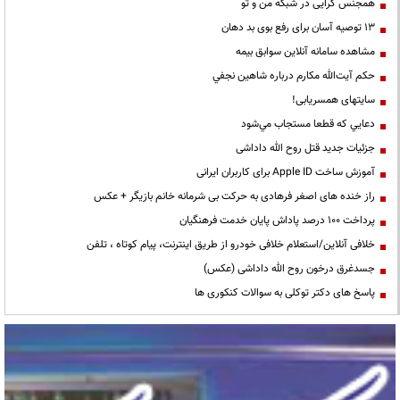
همجنس گرایی در شبکه من و تو
13 توصیه آسان برای رفع بوی بد دهان
مشاهده سامانه آنلاين سوابق بیمه
حكم آيت‌الله مكارم درباره شاهين نجفي
سایتهای همسریابی!
دعايي كه قطعا مستجاب مي‌شود
جزئیات جدید قتل روح الله داداشی
آموزش ساخت Apple ID برای کاربران ایرانی
راز خنده های اصغر فرهادی به حرکت بی شرمانه خانم بازیگر + عکس
پرداخت ۱۰۰ درصد پاداش پایان خدمت فرهنگیان
خلافی آنلاین/استعلام خلافی خودرو از طریق اینترنت، پیام کوتاه ، تلفن
جسدغرق درخون روح الله داداشی (عکس)
پاسخ های دکتر توکلی به سوالات کنکوری ها