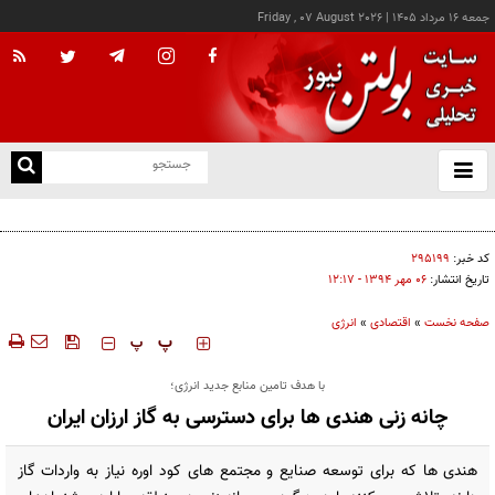
جمعه ۱۶ مرداد ۱۴۰۵
|
Friday , 07 August 2026
از
و
ته
درخواست شرکت گاز مازندران برای آمادگی مشترکان دربرابر زمستان
ن
نو
کد خبر:
۲۹۵۱۹۹
تاریخ انتشار:
۰۶ مهر ۱۳۹۴ - ۱۲:۱۷
صفحه نخست
»
اقتصادی
»
انرژی
‍‍‍ پ
پ
با هدف تامین منابع جدید انرژی؛
چانه زنی هندی ها برای دسترسی به گاز ارزان ایران
هندی ها که برای توسعه صنایع و مجتمع های کود اوره نیاز به واردات گاز