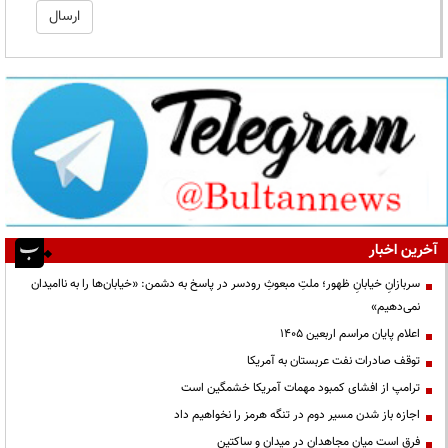
آخرین اخبار
سربازانِ خیابانِ ظهور؛ ملتِ مبعوثِ رودسر در پاسخ به دشمن: «خیابان‌ها را به ناامیدان
نمی‌دهیم»
اعلام پایان مراسم اربعین ۱۴۰۵
توقف صادرات نفت عربستان به آمریکا
ترامپ از افشای کمبود مهمات آمریکا خشمگین است
اجازه باز شدن مسیر دوم در تنگه هرمز را نخواهیم داد
فرق است میان مجاهدان در میدان و ساکتین