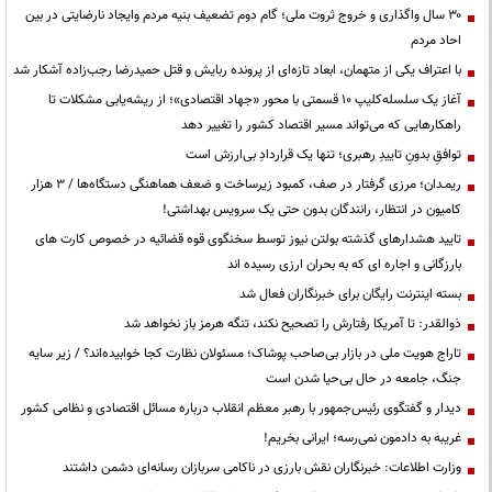
۳۰ سال واگذاری و خروج ثروت ملی؛ گام دوم تضعیف بنیه مردم وایجاد نارضایتی در بین
احاد مردم
با اعتراف یکی از متهمان، ابعاد تازه‌ای از پرونده ربایش و قتل حمیدرضا رجب‌زاده آشکار شد
آغاز یک سلسله‌کلیپ ۱۰ قسمتی با محور «جهاد اقتصادی»؛ از ریشه‌یابی مشکلات تا
راهکارهایی که می‌تواند مسیر اقتصاد کشور را تغییر دهد
توافقِ بدونِ تاییدِ رهبری؛ تنها یک قراردادِ بی‌ارزش است
ریمـدان؛ مرزی گرفتار در صف، کمبود زیرساخت و ضعف هماهنگی دستگاه‌ها / ۳ هزار
کامیون در انتظار، رانندگان بدون حتی یک سرویس بهداشتی!
تایید هشدارهای گذشته بولتن نیوز توسط سخنگوی قوه قضائیه در خصوص کارت های
بارزگانی و اجاره ای که به بحران ارزی رسیده اند
بسته اینترنت رایگان برای خبرنگاران فعال شد
ذوالقدر: تا آمریکا رفتارش را تصحیح نکند، تنگه هرمز باز نخواهد شد
تاراج هویت ملی در بازار بی‌صاحب پوشاک؛ مسئولان نظارت کجا خوابیده‌اند؟ / زیر سایه
جنگ، جامعه در حال بی‌حیا شدن است
دیدار و گفتگوی رئیس‌جمهور با رهبر معظم انقلاب درباره مسائل اقتصادی و نظامی کشور
غریبه به دادمون نمی‌رسه؛ ایرانی بخریم!
وزارت اطلاعات: خبرنگاران نقش بارزی در ناکامی سربازان رسانه‌ای دشمن داشتند