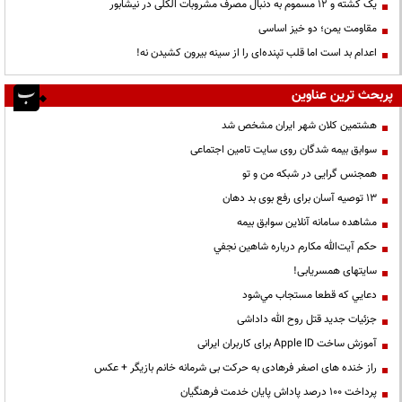
یک کشته و ۱۲ مسموم به دنبال مصرف مشروبات الکلی در نیشابور
مقاومت یمن؛ دو خیز اساسی
اعدام بد است اما قلب تپنده‌ای را از سینه بیرون کشیدن نه!
پربحث ترین عناوین
هشتمین کلان شهر ایران مشخص شد
سوابق بیمه شدگان روی سایت تامین اجتماعی
همجنس گرایی در شبکه من و تو
13 توصیه آسان برای رفع بوی بد دهان
مشاهده سامانه آنلاين سوابق بیمه
حكم آيت‌الله مكارم درباره شاهين نجفي
سایتهای همسریابی!
دعايي كه قطعا مستجاب مي‌شود
جزئیات جدید قتل روح الله داداشی
آموزش ساخت Apple ID برای کاربران ایرانی
راز خنده های اصغر فرهادی به حرکت بی شرمانه خانم بازیگر + عکس
پرداخت ۱۰۰ درصد پاداش پایان خدمت فرهنگیان