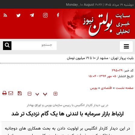
دوشنبه ۱۹ مرداد ۱۴۰۵
|
Monday , 10 August 2026
از
و
ته
بلیت پرواز تهران - مشهد از ۱۰ تا ۱۹ میلیون تومان
ن
نو
کد خبر:
۲۹۵۰۲۹
تاریخ انتشار:
۰۵ مهر ۱۳۹۴ - ۱۵:۰۴
صفحه نخست
»
اقتصادی
»
بورس
‍‍‍ پ
پ
در پی دیدار کاردار انگلیس با رییس سازمان بورس و اوراق بهادار
ارتباط بازار سرمایه با لندنی ها یک گام نزدیک تر شد
در این دیدار کاردار انگلیس بر اولویت دادن به بحث همکاری های دوجانبه