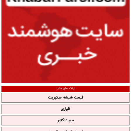
لینک های مفید
قیمت شیشه سکوریت
آلپاری
بیم دتکتور