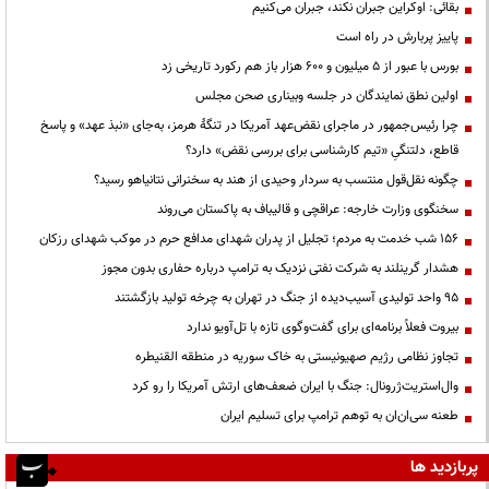
بقائی: اوکراین جبران نکند، جبران می‌کنیم
پاییز پربارش در راه است
بورس با عبور از ۵ میلیون و ۶۰۰ هزار باز هم رکورد تاریخی زد
اولین نطق نمایندگان در جلسه وبیناری صحن مجلس
چرا رئیس‌جمهور در ماجرای نقض‌عهد آمریکا در تنگهٔ هرمز، به‌جای «نبذ عهد» و پاسخ
قاطع، دلتنگیِ «تیم کارشناسی برای بررسی نقض» دارد؟
چگونه نقل‌قول منتسب به سردار وحیدی از هند به سخنرانی نتانیاهو رسید؟
سخنگوی وزارت خارجه: عراقچی و قالیباف به پاکستان می‌روند
۱۵۶ شب خدمت به مردم؛ تجلیل از پدران شهدای مدافع حرم در موکب شهدای رزکان
هشدار گرینلند به شرکت نفتی نزدیک به ترامپ درباره حفاری بدون مجوز
95 واحد تولیدی آسیب‌دیده از جنگ در تهران به چرخه تولید بازگشتند
بیروت فعلاً برنامه‌ای برای گفت‌وگوی تازه با تل‌آویو ندارد
تجاوز نظامی رژیم صهیونیستی به خاک سوریه در منطقه القنیطره
وال‌استریت‌ژرونال: جنگ با ایران ضعف‌های ارتش آمریکا را رو کرد
طعنه سی‌ان‌ان به توهم ترامپ برای تسلیم ایران
پربازدید ها