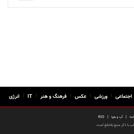
اجتماعی
|
ورزشی
|
عکس
|
فرهنگ و هنر
|
IT
|
انرژی
|
|
امه
آب و هوا
RSS
 با ذکر منبع بلامانع است.