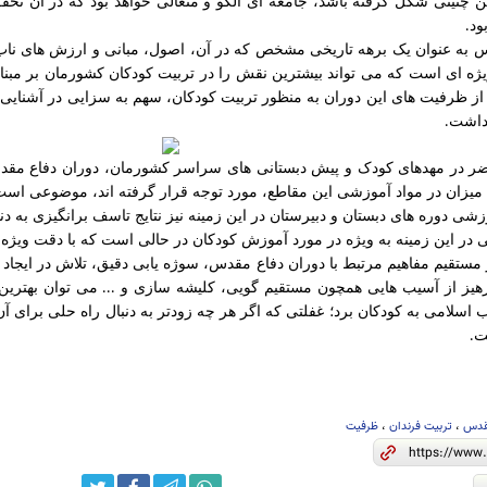
ین چنینی شکل گرفته باشد، جامعه ای الگو و متعالی خواهد بود که در آن تحقق
ود
.
 به عنوان یک برهه تاریخی مشخص که در آن، اصول، مبانی و ارزش های ناب 
ه ای است که می تواند بیشترین نقش را در تربیت کودکان کشورمان بر مبنای
ز ظرفیت های این دوران به منظور تربیت کودکان، سهم به سزایی در آشنایی
داشت
.
ضر در مهدهای کودک و پیش دبستانی های سراسر کشورمان، دوران دفاع مقدس
 میزان در مواد آموزشی این مقاطع، مورد توجه قرار گرفته اند، موضوعی است
ی دوره های دبستان و دبیرستان در این زمینه نیز نتایج تاسف برانگیزی به دن
در این زمینه به ویژه در مورد آموزش کودکان در حالی است که با دقت ویژه
 مستقیم مفاهیم مرتبط با دوران دفاع مقدس، سوژه یابی دقیق، تلاش در ایجاد 
هیز از آسیب هایی همچون مستقیم ‌گویی،
کلیشه ‌سازی و
می توان بهترین 
...
 اسلامی به کودکان برد؛ غفلتی که اگر هر چه زودتر به دنبال راه حلی برای آ
ت
.
قدس
،
تربیت فرندان
،
ظرفیت