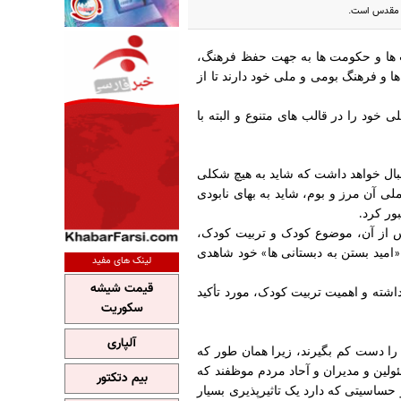
اع مقدس است.
ها و حکومت ها به جهت حفظ فرهنگ،
ا و فرهنگ بومی و ملی خود دارند تا از
ود را در قالب های متنوع و البته با
بال خواهد داشت که شاید به هیچ شکلی
ی آن مرز و بوم، شاید به بهای نابودی
ور کرد
.
پس از آن، موضوع کودک و تربیت کودک،
امید بستن به دبستانی ها
خود شاهدی
»
«
لینک های مفید
قیمت شیشه
داشته و اهمیت تربیت کودک، مورد تأکید
سکوریت
آلپاری
را دست کم بگیرند، زیرا همان طور که
ئولین و مدیران و آحاد مردم موظفند که
بیم دتکتور
حساسیتی که دارد یک تاثیرپذیری بسیار