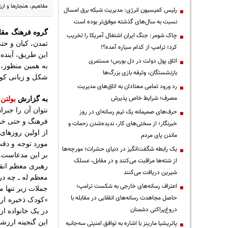
مفاهیم، هنجارها و ار
رئیس کمیسیون انرژی: مدیریت شبکه برق امسال
نسبت به سال‌های گذشته موفق‌تر بوده است
گروه فرهنگ مق
چاک شومر: جنگ ایران اشتغال آمریکا را تخریب
تمدن، کیان و حت
کرد؛ ترامپ از کدام سیاره آمده؟!
این طریق، آینده
اتاق پول دولت در دل بورس؛ مستمری
به همین منظور، 
بازنشستگان، وثیقه بازی بزرگ‌ها
شکل و زبانی کود
رد ورود تمامی معتادان به اتاق‌های مدیریت
مصرف؛ شرایط خاص پذیرش
به گزارش
بولتن 
نتوان آن را جبرا
حرف‌های صمیمانه یک تیم رسانه‌ای در روز
فرهنگ و حتی خود
خبرنگار؛ از سختی‌های کار، ندیده‌شدن زحمات و
از اولین روزها
ماندن پای مردم
مورد توجه و دقت
یک رابطه شگفت‌انگیز در دنیای حشرات؛ مورچه‌ها
بر این مدعاست
.
از شته‌ها مراقبت می‌کنند و در مقابل، عسلک
رهبری معظم انق
شیرین دریافت می‌کنند
معظم له ـ چه در
اعتراف رسانه‌های خارجی به شکست ترامپ؛
جملات زیر تنها 
حاصل مجاهدت رسانه‌های انقلابی در مقابله با
کودک ذخیره ارز
«
دروغ‌پراکنی دشمنان
در یک خانواده ا
این گنجینه ارزشم
پاتریشیا مارینز با اشاره به توافق امنیتی سه‌جانبه