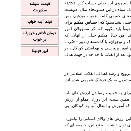
ا باید روی این خیلی حساب کرد
قیمت شیشه
. 71/2/1
اد
سیاه
در
این
صدوپنجاه
سال،
دویست
سکوریت
عنای
حقیقی
کلمه
اهمیت
میدهیم،
پس
فیلم آپنه خواب
یلی
بشناسیم؛
که
احساس
میکنم
برای
یقتاً
باید
بگویم
که
اگر
مسؤولان
امور
درمان قطعی خروپف
د،
من
خیال
میکنم
خیلی
از
آنهایی
که
در خواب
ک
و
نوجوان،
با
گذشته‌های
دور
حتّی
با
-
 امور پرورشی و بهداشتی کودکان، در
لیزر فوتونا
ود بعد از انقلاب تا چه حد در جهت هدف
رویج و رشد اهداف انقلاب اسلامی در
ه تبدیل به یک فرهنگ عمومی شده اند،
رای
به
فعلیت
رساندن
ارزش
های
ناب
 همین سبب، این دوران مملو از ارزش
که آموزش و انتقال آنها به کودکان، بی
ن ارزش های والای انسانی را بیاموزد،
می توان داشت
به تبع این، جامعه ای که
.