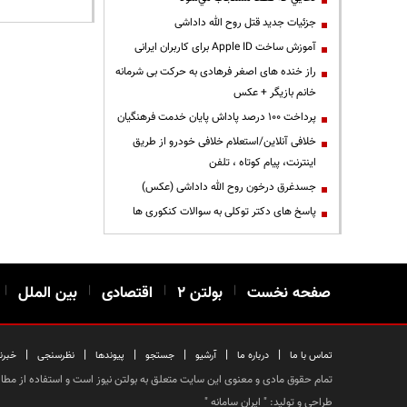
جزئیات جدید قتل روح الله داداشی
آموزش ساخت Apple ID برای کاربران ایرانی
راز خنده های اصغر فرهادی به حرکت بی شرمانه
خانم بازیگر + عکس
پرداخت ۱۰۰ درصد پاداش پایان خدمت فرهنگیان
خلافی آنلاین/استعلام خلافی خودرو از طریق
اینترنت، پیام کوتاه ، تلفن
جسدغرق درخون روح الله داداشی (عکس)
پاسخ های دکتر توکلی به سوالات کنکوری ها
صفحه نخست
|
بولتن ۲
|
اقتصادی
|
بین الملل
|
|
|
|
|
|
|
تماس با ما
درباره ما
آرشیو
جستجو
پیوندها
نظرسنجی
خبرن
تمام حقوق مادی و معنوی این سایت متعلق به بولتن نیوز است و استفاده از مطالب
طراحی و تولید: "
ایران سامانه
"