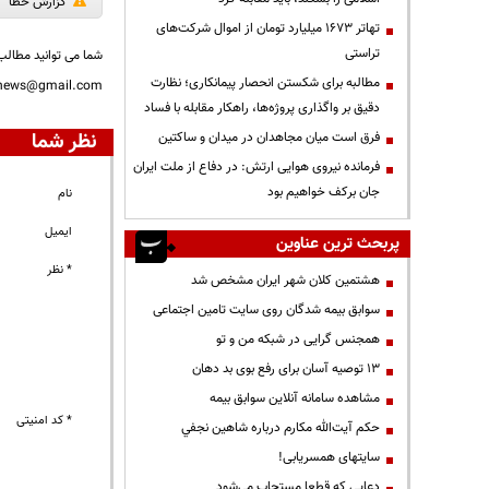
گزارش خطا
تهاتر ۱۶۷۳ میلیارد تومان از اموال شرکت‌های
تراستی
شما می توانید مطالب 
مطالبه برای شکستن انحصار پیمانکاری؛ نظارت
nnews@gmail.com
دقیق بر واگذاری پروژه‌ها، راهکار مقابله با فساد
نظر شما
فرق است میان مجاهدان در میدان و ساکتین
فرمانده نیروی هوایی ارتش: در دفاع از ملت ایران
جان برکف خواهیم بود
نام
ایمیل
پربحث ترین عناوین
* نظر
هشتمین کلان شهر ایران مشخص شد
سوابق بیمه شدگان روی سایت تامین اجتماعی
همجنس گرایی در شبکه من و تو
13 توصیه آسان برای رفع بوی بد دهان
مشاهده سامانه آنلاين سوابق بیمه
* کد امنیتی
حكم آيت‌الله مكارم درباره شاهين نجفي
سایتهای همسریابی!
دعايي كه قطعا مستجاب مي‌شود