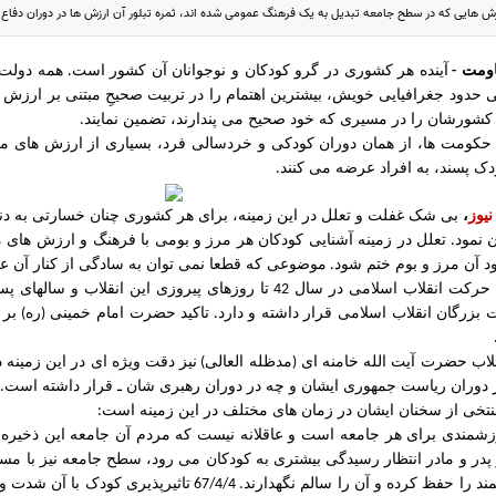
زش هایی که در سطح جامعه تبدیل به یک فرهنگ عمومی شده اند، ثمره تبلور آن ارزش ها در دوران دف
اومت
آینده هر کشوری در گرو کودکان و نوجوانان آن کشور است
همه دولت 
.
-
ی حدود جغرافیایی خویش، بیشترین اهتمام را در تربیت صحیحِ مبتنی بر ارزش ه
 کشورشان را در مسیری که خود صحیح می پندارند، تضمین نمایند
.
حکومت ها، از همان دوران کودکی و خردسالی فرد، بسیاری از ارزش های ملی خ
ک پسند، به افراد عرضه می کنند
.
نیوز
،
بی شک غفلت و تعلل در این زمینه، برای هر کشوری چنان خسارتی به دن
ن نمود
تعلل در زمینه آشنایی کودکان هر مرز و بومی با فرهنگ و ارزش های مل
.
 آن مرز و بوم ختم شود
موضوعی که قطعا نمی توان به سادگی از کنار آن عب
.
ی حرکت انقلاب اسلامی در سال
تا روزهای پیروزی این انقلاب و سالهای 
42
 بزرگان انقلاب اسلامی قرار داشته و دارد
تاکید حضرت امام خمینی
ره
بر
)
(
.
لاب حضرت آیت الله خامنه ای
مدظله العالی
نیز دقت ویژه ای در این زمینه 
)
(
 دوران ریاست جمهوری ایشان و چه در دوران رهبری شان ـ قرار داشته است
.
منتخی از سخنان ایشان در زمان های مختلف در این زمینه است
:
شمندی برای هر جامعه است و عاقلانه نیست که مردم آن جامعه این ذخیره 
ز پدر و مادر انتظار رسیدگی بیشتری به کودکان می رود، سطح جامعه نیز با مس
ند را حفظ کرده و آن را سالم نگهدارند
تاثیرپذیری کودک با آن شدت و 
. 67/4/4