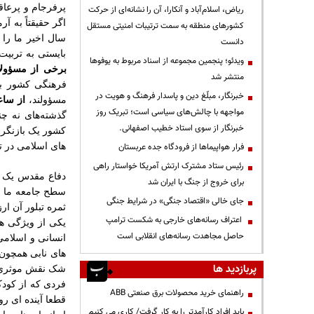
پرفرجام و پرعاق
ریاض، اسلام‌آباد و آنکارا، آن را نشانه‌ای از حرکت
اگر
حقیقتاً
به
آرم
کشورهای منطقه به سمت ترتیبات امنیتی مستقل
سال
اخیر
ما
را
دانست
بایستی
به
تربیت
ویدئو؛ پنجمین مجموعه از اسناد مربوط به یوفوها
برخی
از
مسؤولا
منتشر شد
فرهنگی
کشور
ب
خبرنگار، مبلّغ دین و پاسدار فرهنگ و هویت در
مسؤولند،
از
ساع
مواجهه با چالش‌های سیاسی است؛ تبریک روز
گذشته‌های
نه
چن
خبرنگار از سوی استاد خطیب اصفهانی.
کشور یک بازنگری
های اسلامی در ت
فرار هواپیماها از فرودگاه جده عربستان
رئیس ستاد مشترک ارتش آمریکا خواستار راهی
دفاع مقدس یک ن
برای خروج از جنگ با ایران شد
سطح جامعه ما دا
جای خالی «اقتصاد جنگی» در شرایط جنگی
ثمره تبلور آن ا
اعتراف رسانه‌های خارجی به شکست ترامپ
یکی از ویژگی ها
حاصل مجاهدت رسانه‌های انقلابی است
انسانی
و
اسلامی
های نابی همچون
پربازدید ها
شک نقش موثری د
فردی که از کودک
راهنمای خرید محصولات برق صنعتی ABB
قطعا آینده ای ر
باید افراد کارآمدتر را به کار گرفت/ کاری می کنیم