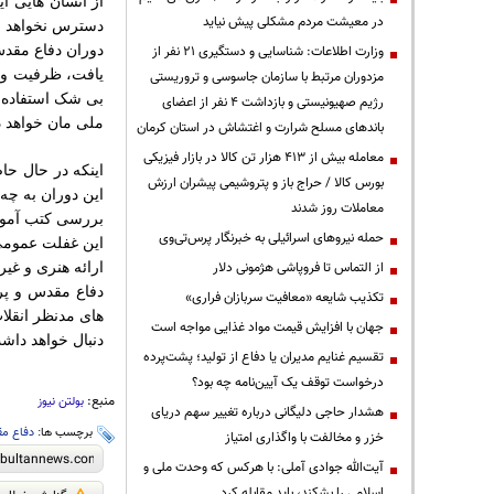
از انسان هایی ا
در معیشت مردم مشکلی پیش نیاید
دسترس نخواهد ب
دوران دفاع مقدس
وزارت اطلاعات: شناسایی و دستگیری ۲۱ نفر از
یافت، ظرفیت ویژ
مزدوران مرتبط با سازمان جاسوسی و تروریستی
بی شک استفاده ا
رژیم صهیونیستی و بازداشت ۴ نفر از اعضای
ملی مان خواهد 
باندهای مسلح شرارت و اغتشاش در استان کرمان
معامله بیش از ۴۱۳ هزار تن کالا در بازار فیزیکی
اینکه در حال حا
بورس کالا / حراج باز و پتروشیمی پیشران ارزش
این دوران به چه
معاملات روز شدند
بررسی کتب آموزش
حمله نیروهای اسرائیلی به خبرنگار پرس‌تی‌وی
این غفلت عمومی 
از التماس تا فروپاشی هژمونی دلار
ارائه هنری و غیر
دفاع مقدس و پر
تکذیب شایعه «معافیت سربازان فراری»
های مدنظر انقلاب
جهان با افزایش قیمت مواد غذایی مواجه است
دنبال خواهد داش
تقسیم غنایم مدیران یا دفاع از تولید؛ پشت‌پرده
درخواست توقف یک آیین‌نامه چه بود؟
منبع:
بولتن نیوز
هشدار حاجی دلیگانی درباره تغییر سهم دریای
برچسب ها:
دفاع م
خزر و مخالفت با واگذاری امتیاز
آیت‌الله جوادی آملی: با هرکس که وحدت ملی و
اسلامی را بشکند، باید مقابله کرد