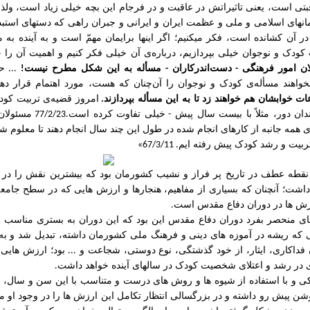
بتی است، یعنی تاثیراتش در عاقبت و در فرجام این بچه خیلی زیاد است، ولذ
انهای
اسلامی
و
ملی
و
عظمت
ایران
و
ایرانی
و
جبران
راهی
که
دستهای
استبد
در
آن
کشانده
است،
فکر
میکنیم؛
اگر
اینها
برایمان
مهمّ
است
و
به
آینده
به
م
کودک
و
نوجوان
خیلی
بپردازیم،
درباره‌ی
آن
خیلی
فکر
کنیم
و
اهمیت
آن
را
خ
ن
امور
فرهنگی
دست‌اندرکاران
مسأله
به
این
شکل
مطرح
نیست
حق
...
!
-
-
خواهند
مسأله‌ی
کودک
و
نوجوان
را
آن‌چنان
که
هست،
مورد
اهتمام
قرار
دهن
ات
خوابشان
هم
خواهند
زد
تا
به
این
مسأله
بپردازند
امروز
قضیه‌ی
تربیت
کود
.
دان
دور،
مثلاً
با
بیست
سال
پیش
خیلی
تفاوت
کرده
است
مسئولان
.77/2/23
-
 همه جانبه از کارهای انجام شده در طول این چند سال انجام دهند تا معلوم ش
ربیت و رشد کودک پیش رفته ایم
. 67/3/11»
قطه عطف در تاریخ پر فراز و نشیب کشورمان بود که بیشترین نقش را در ت
شت؛ آنچنان که بسیاری از مفاهیم، هنجارها و ارزش هایی که در سطح جامع
رزش ها در دوران دفاع مقدس است
.
ی منحصر بفرد دوران دفاع مقدس این بود که این دوران به
بستری
مناسب
ب
که ریشه در آموزه های دینی و فرهنگ ملی کشورمان داشته، تبدیل شد و به
 فداکاری، ایثار، از خود گذشتگی، نوع دوستی، شجاعت و
بود؛ ارزش هایی 
...
ر رشد و اعتلای شخصیت کودک در سالهای آینده خواهد داشت
.
ی و با استفاده از شیوه ها و روش های درست و متناسب با این سن و سال، ای
وشن پیش رو داشته و در بزرگسالی انتظار تکامل این ارزش ها را در وجود او 