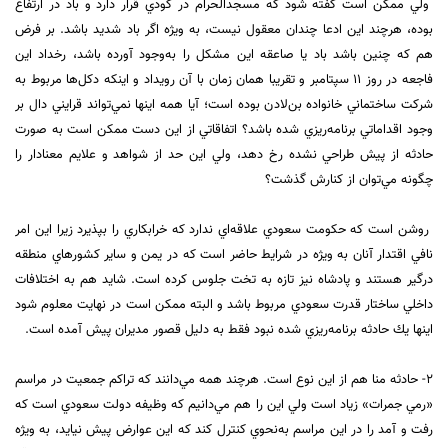
ولي ممكن است گفته شود كه مسجدالحرام در گودي قرار دارد و باد در ارتفاع
بوده، هرچند اين ادعا چندان معقول نيست، به ويژه اگر باد شديد باشد. بر فرض
هم كه چنين باشد باد يا صاعقه اين مشكل را به‌وجود آورده باشد، رخداد اين
فاجعه در روز ١١ سپتامبر و تقريبا همان زمان با آن رويداد و اينكه دكل‌ها مربوط به
شركت ساختماني خانواده بن‌لادن بوده است؛ آيا همه اينها نمي‌تواند قرايني دال بر
وجود اقداماتي برنامه‌ريزي شده باشد؟ اتفاقاتي از اين دست ممكن است به صورت
حادثه از پيش طراحي نشده رخ دهد، ولي اين حد از شواهد و علايم معنادار را
چگونه مي‌توان از كنارش گذشت؟
روشن است كه حكومت سعودي علاقه‌اي ندارد كه خرابكاري را بپذيرد زيرا اين امر
نافي اقتدار آنان به ويژه در شرايط حاضر است كه در يمن و ساير كشورهاي منطقه
درگير هستند و پادشاه نيز تازه به تخت جلوس كرده است. شايد هم به اختلافات
داخلي ساختار قدرت سعودي مربوط باشد و البته ممكن است در نهايت معلوم شود
اينها يك حادثه برنامه‌ريزي شده نبود فقط به دليل قصور مديران پيش آمده است.
٢-‌ حادثه منا هم از اين نوع است. هرچند همه مي‌دانند كه تراكم جمعيت در مراسم
«رمي جمرات» زياد است ولي اين را هم مي‌دانيم كه وظيفه دولت سعودي است كه
رفت و آمد را در اين مراسم به‌نحوي كنترل كند كه اين عوارض پيش نيايد، به ويژه