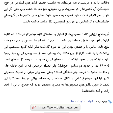
دخالت دارند و عربستان هم مي‌تواند به تناسب حضور كشورهاي اسلامي در حج،
نمايندگان آن كشورها را در مديريت و برنامه‌ريزي حج دخالت دهد، ولي حتي اگر اين
كار را هم انجام ندهد، بايد نسبت به حضور كارشناسان ساير كشورها در گروه‌هاي
حقيقت‌ياب و كارشناسي در مواردي اينچنيني، نظر مثبت داشته باشد.
گروه‌هاي ارزيابي‌كننده سعودي‌ها از اعتبار و استقلال لازم برخوردار نيستند كه نتايج
گزارش آنها مورد قبول مسلمانان باشد. بنابراين تا رفع ابهامات جدي از اين دو واقعه
تلخ، بايد اساس را بر عمدي بودن اين دو مورد گذاشت مگر آنكه گروه مستقلي اين
برداشت را رد كند. فارغ از اين نكات يك پرسش هم از مسوولان ايراني حج وجود
دارد و اينكه چرا با وجود اينكه نسبت حجاج ايراني حدود سه درصد كل حجاج است
(٦٤٠٠٠ نفر از حدود دو ميليون حج‌گزار) ولي تعداد ايرانياني كه در اين حادثه جان
باخته‌اند حدود ١٠ درصد جان‌باختگان است؟ يعني سه برابر بيش از نسبت جمعيتي
آنان. آيا اين موضوع ناشي از اتفاق است؟ يا به حجاج ايراني مربوط است؟ يا اين
تعمد يا سهل‌انگاري‌هاي سعودي‌ها به معبري منحصر بوده كه حجاج ايراني از آنجا
رفت و آمد داشته‌اند؟
برچسب ها:
شواهد
،
توطئه
،
منا