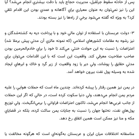
پس از حادثه سقوط جرثقيل، مديريت حجاج بايد با دقت بيشتري انجام مي‌شد؟ آيا
اين را نيز نمي‌توان به عنوان معياري براي آگاهانه و عمدي بودن اين اقدام تلقي
كرد؟ به ويژه كه گفته مي‌شود برخي از راه‌ها را نيز بسته بودند.
٣-‌ دولت عربستان با استفاده از توان مالي خود و با پرداخت ديه به كشته‌شدگان و
نيز رشوه به مقامات كشورهاي اسلامي (كه نمونه مالزي آن مدتي پيش برملا شد)
اعتراضات را نسبت به اين حوادث خنثي مي‌كند تا خود را براي خادم‌الحرمين بودن
صاحب صلاحيت معرفي كند. واقعيت اين است كه با اين اقدامات مي‌توان براي
مدتي حقايق را پوشاند، ولي دير يا زود واقعيت از زير گرد و خاك و ابرهاي ايجاد
شده به وسيله پول نفت بيرون خواهد آمد.
در يمن نيز همين رفتار را پيشه كرده‌اند. چندين ماه است كه حملات هوايي را عليه
مردم يمن انجام مي‌دهند، ولي دنيا سكوت كرده است، در حالي كه اگر اين حملات
از جانب غربي‌ها انجام مي‌شد، تاكنون اعتراضات فراواني را برمي‌انگيخت. ولي توزيع
پول‌هاي نفت، نه‌تنها جهان را نسبت به جنايات يمن ساكت كرده، بلكه در قضاياي
مكه و منا نيز ممكن است همين اتفاق رخ دهد.
متاسفانه اختلافات ميان ايران و عربستان به‌گونه‌اي است كه هرگونه مخالفت يا