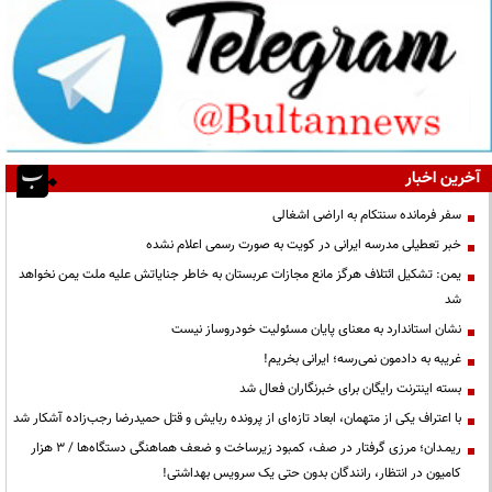
آخرین اخبار
سفر فرمانده سنتکام به اراضی اشغالی
خبر تعطیلی مدرسه ایرانی در کویت به صورت رسمی اعلام نشده
یمن: تشکیل ائتلاف هرگز مانع مجازات عربستان به خاطر جنایاتش علیه ملت یمن نخواهد
شد
نشان استاندارد به معنای پایان مسئولیت خودروساز نیست
غریبه به دادمون نمی‌رسه؛ ایرانی بخریم!
بسته اینترنت رایگان برای خبرنگاران فعال شد
با اعتراف یکی از متهمان، ابعاد تازه‌ای از پرونده ربایش و قتل حمیدرضا رجب‌زاده آشکار شد
ریمـدان؛ مرزی گرفتار در صف، کمبود زیرساخت و ضعف هماهنگی دستگاه‌ها / ۳ هزار
کامیون در انتظار، رانندگان بدون حتی یک سرویس بهداشتی!