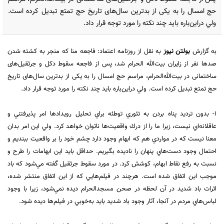
حج امسال را به یکی از بدترین سال‌های تاریخ حج تمتع تبدیل کرده است.
ولي در‌اين‌باره بايد چند نكته را مورد توجه قرار داد.
به گزارش
بولتن نیوز
به نقل از روزنامه اعتماد: فاجعه منا که منجر به کشته شدن
صدها نفر از زایران بیت‌الله الحرام شد، پس از فاجعه سقوط دکل و جرثقیل‌های
ساختمانی در بیت‌الله‌الحرام، مراسم حج امسال را به یکی از بدترین سال‌های تاریخ
حج تمتع تبدیل کرده است. ولي در‌اين‌باره بايد چند نكته را مورد توجه قرار داد.
١-‌ بدون ترديد پناه بردن به تئوري توطئه براي تحليل رويدادها امر پذيرفتني و
عاقلانه‌اي نيست، زيرا ما را از درك واقعيت‌ها ناتوان خواهد كرد. ولي اين امر بدان
معنا نيست كه در مواردي هم كه ابهام وجود دارد چشم خود را بر واقعيت ببنديم و
احتمال وجود دست‌هاي پنهان را ناديده بگيريم. حداقل بايد اين ابهامات را طرح و
نسبت به رفع نقاط ابهام، كوشش كرد. در مورد سقوط جرثقيل گفته مي‌شود كه باد
موجب اين اتفاق شده است. هرچند در فيلم‌هايي كه از اين اتفاق منتشر شده،
اثرات باد شديد در آن لحظه در صحن مسجدالحرام ديده نمي‌شود، زيرا با وجود
لباس‌هاي مردم در آنجا، آثار وجود باد شديد بايد به‌خوبي در فيلم‌ها ديده شود.