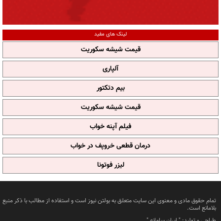
لینک های مفید
قیمت شیشه سکوریت
آلپاری
بیم دتکتور
قیمت شیشه سکوریت
فیلم آپنه خواب
درمان قطعی خروپف در خواب
لیزر فوتونا
تمام حقوق مادی و معنوی این سایت متعلق به بولتن نیوز است و استفاده از مطالب با ذکر منبع
بلامانع است.
طراحی و تولید: "
ایران سامانه
"