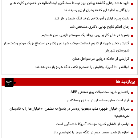
تایید هشدارهای گذشته بولتن نیوز توسط سخنگوی قوه قضائیه در خصوص کارت های
بارزگانی و اجاره ای که به بحران ارزی رسیده اند
رابرت پیپ: ارتش آمریکا نمی‌تواند تنگه هرمز را باز کند
زمان اعلام نتایج نهایی دکتری مشخص شد
ونس: در حال کار بر روی ایجاد یک سیستم ناوبری امن هستیم
گزارش «خبر شهر» از تداوم فعالیت موکب شهدای رزکان در اجتماع بزرگ مردم ولایت‌مدار
شهرستان شهریار
گزارشی از حادثه دریایی در سواحل عمان
ذوالقدر: تا آمریکا رفتارش را تصحیح نکند، تنگه هرمز باز نخواهد شد
پربازدید ها
راهنمای خرید محصولات برق صنعتی ABB
فرق است میان مجاهدان در میدان و ساکتین
سربازانِ خیابانِ ظهور؛ ملتِ مبعوثِ رودسر در پاسخ به دشمن: «خیابان‌ها را به ناامیدان
نمی‌دهیم»
ترامپ از افشای کمبود مهمات آمریکا خشمگین است
اجازه باز شدن مسیر دوم در تنگه هرمز را نخواهیم داد