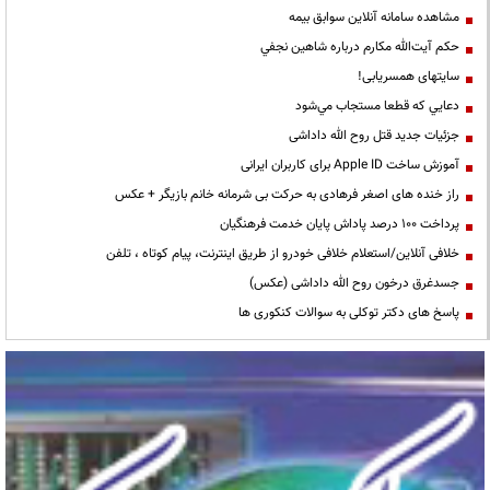
مشاهده سامانه آنلاين سوابق بیمه
حكم آيت‌الله مكارم درباره شاهين نجفي
سایتهای همسریابی!
دعايي كه قطعا مستجاب مي‌شود
جزئیات جدید قتل روح الله داداشی
آموزش ساخت Apple ID برای کاربران ایرانی
راز خنده های اصغر فرهادی به حرکت بی شرمانه خانم بازیگر + عکس
پرداخت ۱۰۰ درصد پاداش پایان خدمت فرهنگیان
خلافی آنلاین/استعلام خلافی خودرو از طریق اینترنت، پیام کوتاه ، تلفن
جسدغرق درخون روح الله داداشی (عکس)
پاسخ های دکتر توکلی به سوالات کنکوری ها