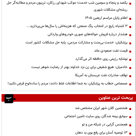
یکصد و پنجاه و سومین شب خدمت؛ موکب شهدای رزکان، تریبون مردم و مطالبه‌گر حل
ریشه‌ای مشکلات شهری
اعلام پایان مراسم اربعین ۱۴۰۵
3 اشتباه رایج در انتخاب رنگ صنعتی که هزینه‌اش را سال‌ها می‌پردازید...
هشدار درباره فروش حواله‌های صوری خودروهای وارداتی
پزشکیان: خدمت بی‌منت و مشارکت مردمی، پایه حل مشکلات کشور است
قیمت نفت صعودی ماند
نوشابه رژیمی روی حافظه اثر می‌گذارد
خادمیان: هیچ شفیعی برای زن نزد خداوند بهتر از رضایت شوهر نیست
توقف صادرات نفت عربستان به آمریکا
صمصامی خطاب به پزشکیان: به شما اطلاعات غلط دادند؛ مردم را ساده‌لوح فرض نکنید!
پربحث ترین عناوین
هشتمین کلان شهر ایران مشخص شد
سوابق بیمه شدگان روی سایت تامین اجتماعی
همجنس گرایی در شبکه من و تو
13 توصیه آسان برای رفع بوی بد دهان