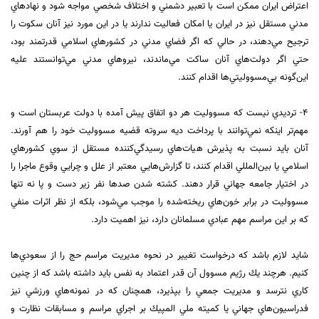
اعتراض ايران ممكن است با تعبير دشمني و اختلاف شخصي مواجه شود و نهادهاي
مدني مستقل نيز در ايران يا امكان فعاليت ندارند يا در اين مورد نيز آنان سكوت را
ترجيح مي‌دهند، در حالي كه اگر فضاي مدني در كشورهاي اسلامي قدرتمند بود،
حتي اگر دولت‌هاي آنان ساكت مي‌ماندند، نيروهاي مدني مي‌توانستند عليه
اين‌گونه بي‌مسووليتي‌ها اقدام كنند.
٤-‌ ترديدي نيست كه مسووليت هر دو اتفاق پيش آمده با دولت عربستان است و
مهم‌تر اينكه نمي‌توانند با پرداخت ديه سروته قضيه مسووليت خود را هم آورند.
آنان بايد نسبت به پذيرش هيات‌هاي رسيدگي‌كننده مستقل از سوي كشورهاي
اسلامي يا بين‌المللي اقدام كنند، تا گزارش‌هايي معتبر از علل و چرايي وقوع ماجرا را
در اختيار جامعه جهاني قرار دهند. كشته شدن صدها نفر زير دست و پا نه تنها
مسووليت در برابر خون‌هاي ريخته‌شده را موجب مي‌شود، بلكه از نظر اثرات منفي
كه بر اين مراسم مهم عبادي مسلمانان دارد، نيز اهميت دارد.
شايد لازم باشد كه درخواست تغيير در نحوه مديريت مراسم حج را از سعودي‌ها
كنيم. هرچند يك رژيم مسوول آن قدر اعتماد به نفس بايد داشته باشد كه از چنين
كاري نترسد و مديريت جمعي را بپذيرد، همچنان كه در نمونه‌هاي ورزشي نيز
فدراسيون‌هاي جهاني يا كميته ملي المپيك بر اجراي مراسم و مسابقات نظارت و