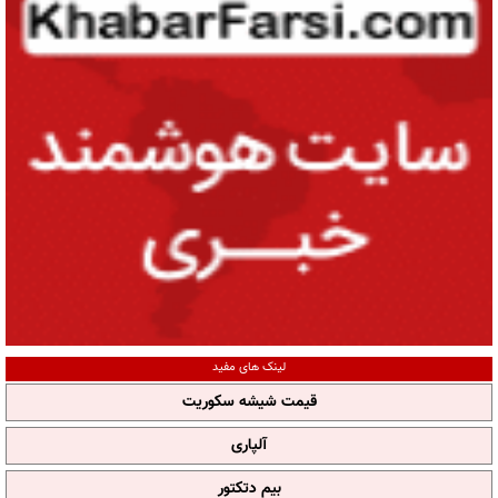
لینک های مفید
قیمت شیشه سکوریت
آلپاری
بیم دتکتور