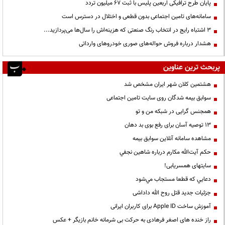
پایان طرح ترافیکی اربعین پلیس با ثبت ۶۷ میلیون تردد
سامانه‌های تامین اجتماعی بدون قطعی و اختلال در دسترس است
3 اشتباه رایج در انتخاب رنگ صنعتی که هزینه‌اش را سال‌ها می‌پردازید...
هشدار درباره فروش حواله‌های صوری خودروهای وارداتی
پربحث ترین عناوین
هشتمین کلان شهر ایران مشخص شد
سوابق بیمه شدگان روی سایت تامین اجتماعی
همجنس گرایی در شبکه من و تو
13 توصیه آسان برای رفع بوی بد دهان
مشاهده سامانه آنلاين سوابق بیمه
حكم آيت‌الله مكارم درباره شاهين نجفي
سایتهای همسریابی!
دعايي كه قطعا مستجاب مي‌شود
جزئیات جدید قتل روح الله داداشی
آموزش ساخت Apple ID برای کاربران ایرانی
راز خنده های اصغر فرهادی به حرکت بی شرمانه خانم بازیگر + عکس