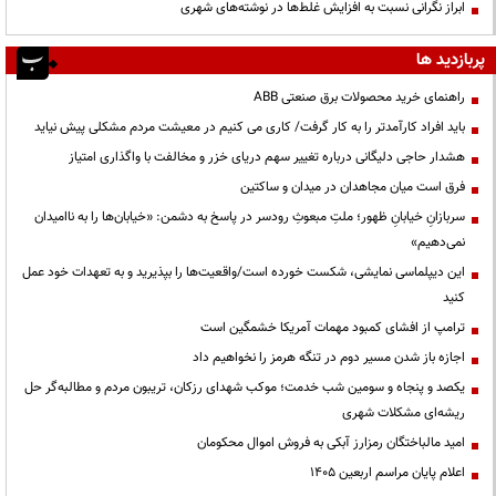
ابراز نگرانی نسبت به افزایش غلط‌ها در نوشته‌های شهری
پربازدید ها
راهنمای خرید محصولات برق صنعتی ABB
باید افراد کارآمدتر را به کار گرفت/ کاری می کنیم در معیشت مردم مشکلی پیش نیاید
هشدار حاجی دلیگانی درباره تغییر سهم دریای خزر و مخالفت با واگذاری امتیاز
فرق است میان مجاهدان در میدان و ساکتین
سربازانِ خیابانِ ظهور؛ ملتِ مبعوثِ رودسر در پاسخ به دشمن: «خیابان‌ها را به ناامیدان
نمی‌دهیم»
این دیپلماسی نمایشی، شکست خورده است/واقعیت‌ها را بپذیرید و به تعهدات خود عمل
کنید
ترامپ از افشای کمبود مهمات آمریکا خشمگین است
اجازه باز شدن مسیر دوم در تنگه هرمز را نخواهیم داد
یکصد و پنجاه و سومین شب خدمت؛ موکب شهدای رزکان، تریبون مردم و مطالبه‌گر حل
ریشه‌ای مشکلات شهری
امید مالباختگان رمزارز آبکی به فروش اموال محکومان
اعلام پایان مراسم اربعین ۱۴۰۵