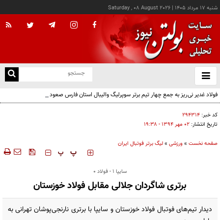
شنبه ۱۷ مرداد ۱۴۰۵
|
Saturday , 08 August 2026
از
و
ته
فولاد غدیر نی‌ریز به جمع چهار تیم برتر سوپرلیگ والیبال استان فارس صعود کرد
ن
نو
کد خبر:
۲۹۴۳۱۴
تاریخ انتشار:
۰۲ مهر ۱۳۹۴ - ۱۹:۳۸
صفحه نخست
»
ورزشی
»
لیگ برتر فوتبال ایران
‍‍‍ پ
پ
سایپا 1 - فولاد 0
برتری شاگردان جلالی مقابل فولاد خوزستان
دیدار تیم‌های فوتبال فولاد خوزستان و سایپا با برتری نارنجی‌پوشان تهرانی به