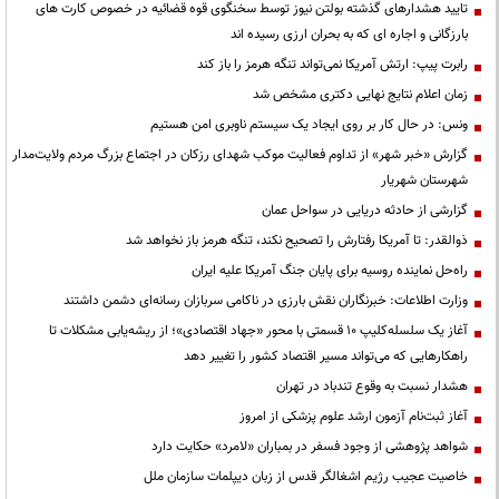
تایید هشدارهای گذشته بولتن نیوز توسط سخنگوی قوه قضائیه در خصوص کارت های
بارزگانی و اجاره ای که به بحران ارزی رسیده اند
رابرت پیپ: ارتش آمریکا نمی‌تواند تنگه هرمز را باز کند
زمان اعلام نتایج نهایی دکتری مشخص شد
ونس: در حال کار بر روی ایجاد یک سیستم ناوبری امن هستیم
گزارش «خبر شهر» از تداوم فعالیت موکب شهدای رزکان در اجتماع بزرگ مردم ولایت‌مدار
شهرستان شهریار
گزارشی از حادثه دریایی در سواحل عمان
ذوالقدر: تا آمریکا رفتارش را تصحیح نکند، تنگه هرمز باز نخواهد شد
راه‌حل نماینده روسیه برای پایان جنگ آمریکا علیه ایران
وزارت اطلاعات: خبرنگاران نقش بارزی در ناکامی سربازان رسانه‌ای دشمن داشتند
آغاز یک سلسله‌کلیپ ۱۰ قسمتی با محور «جهاد اقتصادی»؛ از ریشه‌یابی مشکلات تا
راهکارهایی که می‌تواند مسیر اقتصاد کشور را تغییر دهد
هشدار نسبت به وقوع تندباد در تهران
آغاز ثبت‌نام آزمون ارشد علوم پزشکی از امروز
شواهد پژوهشی از وجود فسفر در بمباران «لامرد» حکایت دارد
خاصیت عجیب رژیم اشغالگر قدس از زبان دیپلمات سازمان ملل