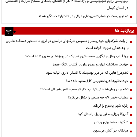
تروریستی رژیم صهیونیستی و بازداشت ۴ نفر از اعضای باندهای مسلح شرارت و اغتشاش
در استان کرمان
دو تروریست در عملیات نیروهای عراقی در «الانبار» دستگیر شدند
پربازدید ها
از رانت‌ شرکتهای خودروساز و تاسیس شرکتهای تراستی در اروپا تا تسخیر دستگاه نظارتی
با چه هدفی صورت گرفته است
چرا قالب وافل جایگزین سقف تیرچه بلوک در پروژه‌های مدرن شده است؟
جزئیات مذاکرات ایران و عمان برای بازگشایی تنگه هرمز
تخم‌مرغ‌هایی که در مرز پوسیدند تا اقتدار اداری اثبات شود
خودتحقیرها عریضه‌نویس کاخ سفید شده‌اند!
تشخیص روان‌شناختی ترامپ: «او تجسم خالص شیطان است!»
عملیات «نصر ۷» چه هدفی را دنبال می‌کرد؟
زلزله شهر یاسوج را لرزاند
آمریکا ویزای سفیر برزیل را باطل کرد
۲ گزینه صنعا برای ریاض
میانکاله در آتش می‌سوزد