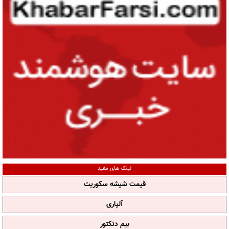
لینک های مفید
قیمت شیشه سکوریت
آلپاری
بیم دتکتور