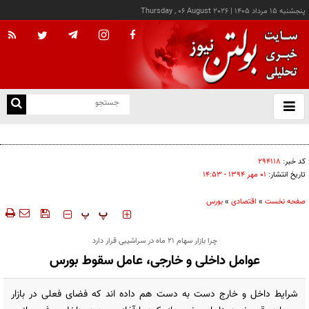
پنجشنبه ۱۵ مرداد ۱۴۰۵
|
Thursday , 06 August 2026
از
و
ته
درخواست شرکت گاز مازندران برای آمادگی مشترکان دربرابر زمستان
ن
نو
کد خبر:
۲۹۴۱۱۸
تاریخ انتشار:
۰۱ مهر ۱۳۹۴ - ۱۴:۵۳
صفحه نخست
»
اقتصادی
»
بورس
‍‍‍ پ
پ
چرا بازار سهام 21 ماه در سراشیبی قرار دارد
عوامل داخلی و خارجی، عامل سقوط بورس
شرایط داخل و خارج دست به دست هم داده اند که فضای فعلی در بازار