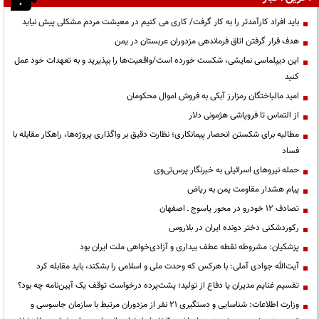
باید افراد کارآمدتر را به کار گرفت/ کاری می کنیم در معیشت مردم مشکلی پیش نیاید
هدف قرار گرفتن اتاق‌ فرماندهی مزدوران عربستان در یمن
این دیپلماسی نمایشی، شکست خورده است/واقعیت‌ها را بپذیرید و به تعهدات خود عمل
کنید
امید مالباختگان رمزارز آبکی به فروش اموال محکومان
از التماس تا فروپاشی هژمونی دلار
مطالبه برای شکستن انحصار پیمانکاری؛ نظارت دقیق بر واگذاری پروژه‌ها، راهکار مقابله با
فساد
حمله نیروهای اسرائیلی به خبرنگار پرس‌تی‌وی
پیام هشدار مقاومت یمن به ریاض
تصادف ۱۲ خودرو در محور یاسوج ـ اصفهان
رکوردشکنی دختر دونده ایران در بلاروس
پزشکیان: مشروطه نقطه عطف بیداری و آزادی‌خواهی ملت ایران بود
آیت‌الله جوادی آملی: با هرکس که وحدت ملی و اسلامی را بشکند، باید مقابله کرد
تقسیم غنایم مدیران یا دفاع از تولید؛ پشت‌پرده درخواست توقف یک آیین‌نامه چه بود؟
وزارت اطلاعات: شناسایی و دستگیری ۲۱ نفر از مزدوران مرتبط با سازمان جاسوسی و