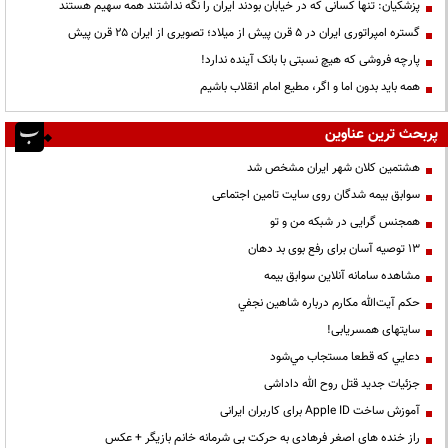
پزشکیان: تنها کسانی که در خیابان بودند ایران را نگه نداشتند همه سهیم هستند
گستره امپراتوری ایران در ۵ قرن پیش از میلاد؛ تصویری از ایران ۲۵ قرن پیش
پارچه فروشی که هیچ نسبتی با بانک آینده ندارد!
همه باید بدون اما و اگر، مطیع امام انقلاب باشیم
پربحث ترین عناوین
هشتمین کلان شهر ایران مشخص شد
سوابق بیمه شدگان روی سایت تامین اجتماعی
همجنس گرایی در شبکه من و تو
13 توصیه آسان برای رفع بوی بد دهان
مشاهده سامانه آنلاين سوابق بیمه
حكم آيت‌الله مكارم درباره شاهين نجفي
سایتهای همسریابی!
دعايي كه قطعا مستجاب مي‌شود
جزئیات جدید قتل روح الله داداشی
آموزش ساخت Apple ID برای کاربران ایرانی
راز خنده های اصغر فرهادی به حرکت بی شرمانه خانم بازیگر + عکس