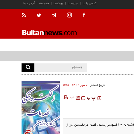
تماس با ما
|
درباره ما
|
پیوندها
|
خبرنامه
|
آب و هوا
تاریخ انتشار:
۰۱ مهر ۱۳۹۴ - ۱۱:۱۵
‍‍‍ پ
پ
رییس مرکز کنترل ترافیک شهرداری تهران با اینکه سطح اشغال ترافیک شهر تهران با 20 کیلومتر افزایش نسبت به صبح روز گذشته به 100 کیلومتر رسیده، گفت: در نخستین روز از