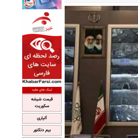
لینک های مفید
قیمت شیشه
سکوریت
آلپاری
بیم دتکتور