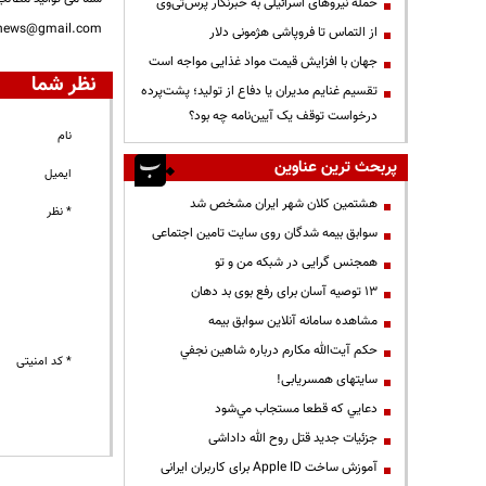
حمله نیروهای اسرائیلی به خبرنگار پرس‌تی‌وی
nnews@gmail.com
از التماس تا فروپاشی هژمونی دلار
جهان با افزایش قیمت مواد غذایی مواجه است
نظر شما
تقسیم غنایم مدیران یا دفاع از تولید؛ پشت‌پرده
درخواست توقف یک آیین‌نامه چه بود؟
نام
پربحث ترین عناوین
ایمیل
هشتمین کلان شهر ایران مشخص شد
* نظر
سوابق بیمه شدگان روی سایت تامین اجتماعی
همجنس گرایی در شبکه من و تو
13 توصیه آسان برای رفع بوی بد دهان
مشاهده سامانه آنلاين سوابق بیمه
حكم آيت‌الله مكارم درباره شاهين نجفي
* کد امنیتی
سایتهای همسریابی!
دعايي كه قطعا مستجاب مي‌شود
جزئیات جدید قتل روح الله داداشی
آموزش ساخت Apple ID برای کاربران ایرانی