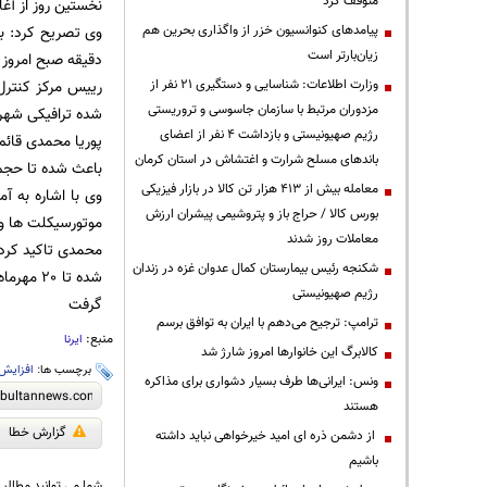
متوقف کرد
نخستین روز از آغ
پیامدهای کنوانسیون خزر از واگذاری بحرین هم
زیان‌بارتر است
دقیقه صبح امروز به 120 کیلومتر رسید
وزارت اطلاعات: شناسایی و دستگیری ۲۱ نفر از
مزدوران مرتبط با سازمان جاسوسی و تروریستی
شده ترافیکی شهر تهران در شامگاه 31 شه
رژیم صهیونیستی و بازداشت ۴ نفر از اعضای
پوریا محمدی قائم
باندهای مسلح شرارت و اغتشاش در استان کرمان
باعث شده تا حجم 
معامله بیش از ۴۱۳ هزار تن کالا در بازار فیزیکی
وی با اشاره به 
بورس کالا / حراج باز و پتروشیمی پیشران ارزش
موتورسیکلت ها و 
معاملات روز شدند
شکنجه رئیس بیمارستان کمال عدوان غزه در زندان
رژیم صهیونیستی
گرفت
ترامپ: ترجیح می‌دهم با ایران به توافق برسم
منبع:
ایرنا
کالابرگ این خانوارها امروز شارژ شد
برچسب ها:
افزایش
ونس: ایرانی‌ها طرف بسیار دشواری برای مذاکره
هستند
گزارش خطا
از دشمن ذره ای امید خیرخواهی نباید داشته
باشیم
شما می توانید مطالب 