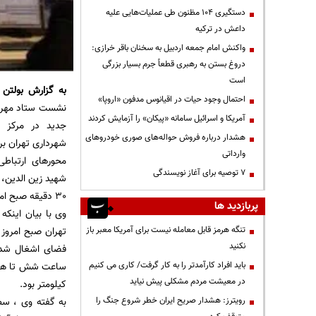
دستگیری ۱۰۴ مظنون طی عملیات‌هایی علیه
داعش در ترکیه
واکنش امام جمعه اردبیل به سخنان باقر خرازی:
دروغ بستن به رهبری قطعاً جرم بسیار بزرگی
است
به گزارش
بولتن 
احتمال وجود حیات در اقیانوس مدفون «اروپا»
نشست ستاد مهر 
آمریکا و اسرائیل سامانه «پیکان» را آزمایش کردند
جدید در مرکز 
هشدار درباره فروش حواله‌های صوری خودروهای
شهرداری تهران بر
وارداتی
محورهای ارتباط
۷ توصیه برای آغاز نویسندگی
شهید زین الدین،
30 دقیقه صبح امروز سنگین تر از روز گذشته بود.
پربازدید ها
وی با بیان اینک
تنگه هرمز قابل معامله نیست برای آمریکا معبر باز
نکنید
فضای اشغال شده
باید افراد کارآمدتر را به کار گرفت/ کاری می کنیم
در معیشت مردم مشکلی پیش نیاید
کیلومتر بود.
رویترز: هشدار صریح ایران خطر شروع جنگ را
به گفته وی ، سط