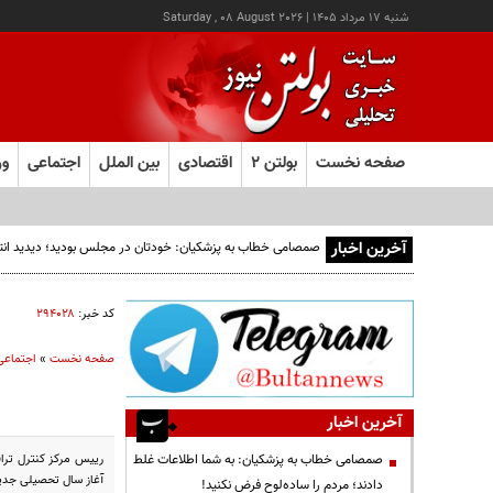
شنبه ۱۷ مرداد ۱۴۰۵
|
Saturday , 08 August 2026
صفحه نخست
بولتن ۲
اقتصادی
بین الملل
اجتماعی
ور
آخرین اخبار
صمصامی خطاب به پزشکیان: خودتان در مجلس بودید؛ دیدید انتقادا
کد خبر:
۲۹۴۰۲۸
صفحه نخست
»
اجتماعی
آخرین اخبار
صمصامی خطاب به پزشکیان: به شما اطلاعات غلط
آغاز سال تحصیلی جدید شاهد افزایش 20 درصدی حجم
دادند؛ مردم را ساده‌لوح فرض نکنید!