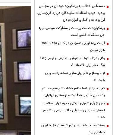
صمصامی خطاب به پزشکیان: خودتان در مجلس
بودید؛ دیدید انتقادات نمایندگان درباره گران‌سازی
ارز بود، نه واگذاری ایران‌خودرو
پزشکیان: خدمت بی‌منت و مشارکت مردمی، پایه
حل مشکلات کشور است
قیمت‌ برنج ایرانی همچنان در کانال ۴۵۰ تا ۵۵۰
هزار تومان
وقتی دیتاسنترها از هوش مصنوعی جلو می‌زنند؛
زنگ خطر برای اقتصاد AI
از خبرسازی تا جریان‌سازی نقشه راه مدیران
هوشمند
«چرا نباید از شما متنفر باشند؟»؛ پاسخ معنادار
یک کاربر خارجی به قدرت و توانمندی ایرانیان
پس از رأی شورای مرکزی جبهه ایران اسلامی؛
اعضای حقیقی و حقوقی دفتر سیاسی مشخص
شدند
بسنت مدعی شد: به زودی شاهد توافق با ایران
خواهیم بود