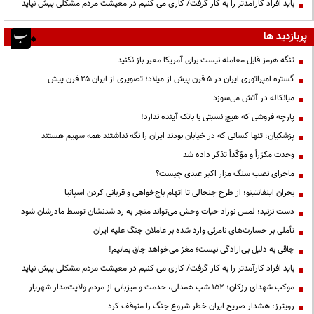
باید افراد کارآمدتر را به کار گرفت/ کاری می کنیم در معیشت مردم مشکلی پیش نیاید
پربازدید ها
تنگه هرمز قابل معامله نیست برای آمریکا معبر باز نکنید
گستره امپراتوری ایران در ۵ قرن پیش از میلاد؛ تصویری از ایران ۲۵ قرن پیش
میانکاله در آتش می‌سوزد
پارچه فروشی که هیچ نسبتی با بانک آینده ندارد!
پزشکیان: تنها کسانی که در خیابان بودند ایران را نگه نداشتند همه سهیم هستند
وحدت مکرّراً و مؤکّداً تذکر داده شد
ماجرای نصب سنگ مزار اکبر عبدی چیست؟
بحران اینفانتینو؛ از طرح جنجالی تا اتهام باج‌خواهی و قربانی کردن اسپانیا
دست نزنید؛ لمس نوزاد حیات وحش می‌تواند منجر به رد شدنشان توسط مادرشان شود
تأملی بر خسارت‌های نامرئی وارد شده بر عاملان جنگ علیه ایران
چاقی به دلیل بی‌ارادگی نیست؛ مغز می‌خواهد چاق بمانیم!
باید افراد کارآمدتر را به کار گرفت/ کاری می کنیم در معیشت مردم مشکلی پیش نیاید
موکب شهدای رزکان؛ ۱۵۲ شب همدلی، خدمت و میزبانی از مردم ولایت‌مدار شهریار
رویترز: هشدار صریح ایران خطر شروع جنگ را متوقف کرد