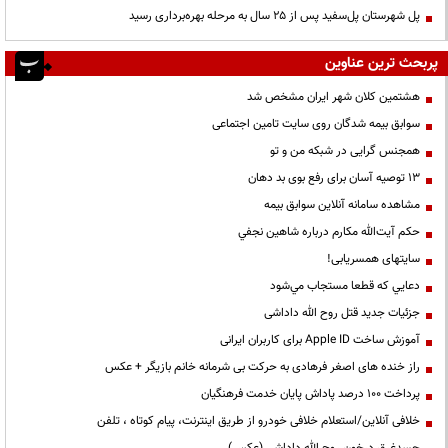
پل شهرستان پل‌سفید پس از ۲۵ سال به مرحله بهره‌برداری رسید
پربحث ترین عناوین
هشتمین کلان شهر ایران مشخص شد
سوابق بیمه شدگان روی سایت تامین اجتماعی
همجنس گرایی در شبکه من و تو
13 توصیه آسان برای رفع بوی بد دهان
مشاهده سامانه آنلاين سوابق بیمه
حكم آيت‌الله مكارم درباره شاهين نجفي
سایتهای همسریابی!
دعايي كه قطعا مستجاب مي‌شود
جزئیات جدید قتل روح الله داداشی
آموزش ساخت Apple ID برای کاربران ایرانی
راز خنده های اصغر فرهادی به حرکت بی شرمانه خانم بازیگر + عکس
پرداخت ۱۰۰ درصد پاداش پایان خدمت فرهنگیان
خلافی آنلاین/استعلام خلافی خودرو از طریق اینترنت، پیام کوتاه ، تلفن
جسدغرق درخون روح الله داداشی (عکس)