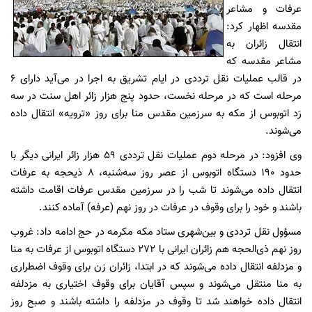
عرفات و مشاعر
مقدسه اظهار کرد:
انتقال زائران به
مشاعر مقدسه که
در قالب عملیات نقل ترددی در ایام تشریق به اجرا در می‌آید دارای 6
مرحله است که در مرحله نخست، حدود پنج هزار زائر اهل سنت در سه
رَد اتوبوس از مکه به سرزمین مقدس منا برای روز «ترویه» انتقال داده
می‌شوند.
وی افزود: در مرحله دوم عملیات نقل ترددی 59 هزار زائر ایرانی دیگر با
حدود 190 دستگاه اتوبوس از عصر روز سه‌شنبه، 8 ذیحجه به عرفات
انتقال داده می‌شوند تا شب را در سرزمین مقدس عرفات اقامت داشته
باشند و خود را برای وقوف در عرفات در روز نهم (عرفه) آماده کنند.
مسؤول نقل ترددی و بین‌شهری ستاد مکه مکرمه در حج ادامه داد: غروب
روز نهم ذی‌الحجه هم زائران ایرانی با 272 دستگاه اتوبوس از عرفات به منا
و مزدلفه انتقال داده می‌شوند که در ابتدا، زائران زن برای وقوف اضطراری
به منا منتقل می‌شوند و سپس آقایان برای وقوف اختیاری به مزدلفه
انتقال داده خواهند شد تا وقوف در مزدلفه را داشته باشند و صبح روز