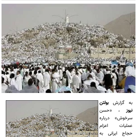
به گزارش
بولتن
نیوز
، «حسن
سرخوش» درباره
عملیات اعزام
حجاج ایرانی به