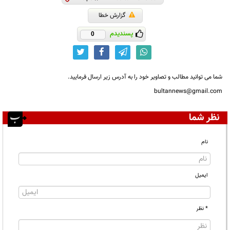
گزارش خطا
پسندیدم
0
شما می توانید مطالب و تصاویر خود را به آدرس زیر ارسال فرمایید.
bultannews@gmail.com
نظر شما
نام
ایمیل
* نظر