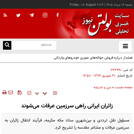
جمعه ۱۶ مرداد ۱۴۰۵
|
Friday , 07 August 2026
از
و
ته
هشدار درباره فروش حواله‌های صوری خودروهای وارداتی
ن
نو
کد خبر:
۲۹۳۴۴۰
تاریخ انتشار:
۳۰ شهريور ۱۳۹۴ - ۱۴:۵۸
صفحه نخست
»
دین و اندیشه
‍‍‍ پ
پ
زائران ایرانی راهی سرزمین عرفات می‌شوند
مسؤول نقل ترددی و بین‌شهری ستاد مکه مکرمه، فرآیند انتقال زائران به
سرزمین عرفات و مشاعر مقدسه را تشریح کرد.