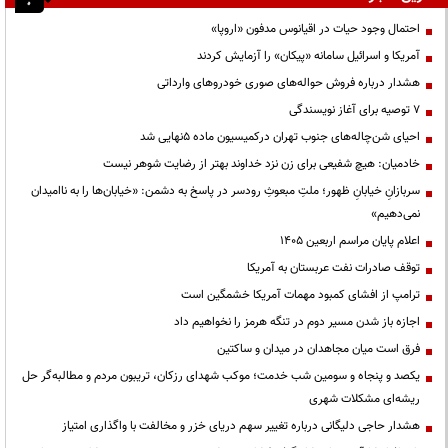
احتمال وجود حیات در اقیانوس مدفون «اروپا»
آمریکا و اسرائیل سامانه «پیکان» را آزمایش کردند
هشدار درباره فروش حواله‌های صوری خودروهای وارداتی
۷ توصیه برای آغاز نویسندگی
احیای شن‌چاله‌های جنوب تهران درکمیسیون ماده ۵نهایی شد
خادمیان: هیچ شفیعی برای زن نزد خداوند بهتر از رضایت شوهر نیست
سربازانِ خیابانِ ظهور؛ ملتِ مبعوثِ رودسر در پاسخ به دشمن: «خیابان‌ها را به ناامیدان
نمی‌دهیم»
اعلام پایان مراسم اربعین ۱۴۰۵
توقف صادرات نفت عربستان به آمریکا
ترامپ از افشای کمبود مهمات آمریکا خشمگین است
اجازه باز شدن مسیر دوم در تنگه هرمز را نخواهیم داد
فرق است میان مجاهدان در میدان و ساکتین
یکصد و پنجاه و سومین شب خدمت؛ موکب شهدای رزکان، تریبون مردم و مطالبه‌گر حل
ریشه‌ای مشکلات شهری
هشدار حاجی دلیگانی درباره تغییر سهم دریای خزر و مخالفت با واگذاری امتیاز