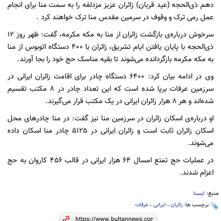
دهم ذی‌الحجه (عید قربان) زائران عزیز مزدلفه را به سمت منا برای انجام
عمل رمی ترک و وقوف در سرمین مقدس منا ترک خواهند کرد .
سرخوش درباره‌ی بازگشت زائران از منا به مکه مکرمه، گفت: ظهر روز 12
ذی‌الحجه با پایان یافتن ایام تشریق، زائران با 400 دستگاه اتوبوس از منا
به مکه مکرمه بازگردانده می‌شوند تا بقیه مناسک حج خود را بجا آورند.
وی در ادامه بیان کرد: 6400 دستگاه چادر برای اقامت زائران ایرانی در
سرزمین عرفات برپا شده است که این تعداد چادر در 8 مکتب تقسیم
شده‌اند و هر 8 هزار زائران ایرانی در یک مکتب قرار می‌گیرند.
او درباره‌ی اسکان زائران در سرزمین منا نیز گفت: در منا چادرهای محل
اسکان زائران ثابت است و زائران ایرانی در 5125 چادر منا اسکان داده
می‌شوند.
در عملیات حج تمتع امسال 64 هزار ایرانی در قالب 456 کاروان به حج
اعزام شدند.
منبع:
ایسنا
برچسب ها:
زائران
،
ایرانی
،
عرفات