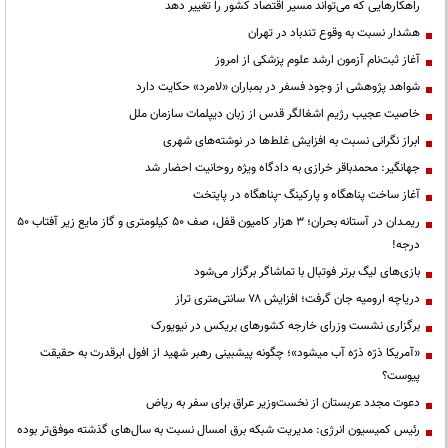
راهکارهایی که می‌تواند مسیر اقتصاد کشور را تغییر دهد
هشدار نسبت به وقوع تندباد در تهران
آغاز ثبت‌نام آزمون ارشد علوم پزشکی از امروز
شواهد پژوهشی از وجود فسفر در بمباران «لامرد» حکایت دارد
خاصیت عجیب رژیم اشغالگر قدس از زبان دیپلمات سازمان ملل
ابراز نگرانی نسبت به افزایش غلط‌ها در نوشته‌های شهری
جهانگیر: محمدباقر خرازی به دادگاه ویژه روحانیت احضار شد
آغاز ساخت پناهگاه و پارکینگ -پناهگاه در پایتخت
ریمـدان در آستانه بحران؛ ۳ هزار کامیون قفل، صف ۵۰ کیلومتری و گاز مایع زیر آفتاب ۵۰
درجه!
بازی‌های لیگ برتر فوتبال با تماشاگر برگزار می‌شود
دریاچه ارومیه جان گرفت؛ افزایش ۷۸ سانتی‌متری تراز
برگزاری نشست وزرای خارجه کشورهای بریکس در نیویورک
«آمریکا ذرّه ذرّه آب میشود»؛ چگونه پیشبینی رهبر شهید از افول ابرقدرت به حقیقت
پیوست؟
دعوت مجدد عربستان از نخست‌وزیر عراق برای سفر به ریاض
رئیس کمیسیون انرژی: مدیریت شبکه برق امسال نسبت به سال‌های گذشته موفق‌تر بوده