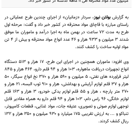
میلیون عدد مواد محترقه طی ۱۱ ماهه گذشته در کشور خبر داد.
به گزارش
بولتن نیوز
، سردار «زمانیان» از اجرای چندین طرح عملیاتی در
راستای مبارزه با قاچاق مواد محترقه در کشور خبر داد و گفت: مرحله اول
طرح به مدت ۷۲ ساعت در بهمن ماه به اجرا درآمد و ماموران ما موفق
شدند ۳ میلیون و ۹۳۳ هزار و ۴۶ عدد انواع مواد محترقه و بیش از ۴ تن
مواد اولیه ساخت را کشف کنند.
وی افزود: ماموران همچنین در اجرای این طرح، ۱۷ هزار و ۵۱۳ دستگاه
انواع تجهیزات دریافت ماهواره، ۱۰۳ هزار و ۹۴ قلم دارو، ۴۶۴ هزار و ۸۴۵
لیتر فراورده های نفتی، ۵ میلیون و ۵۹۰ هزار و ۳۷۰ نخ انواع سیگار، ۵۰
هزار و ۳۷ قلم لوازم آرایشی و بهداشتی، هزار و ۹۱۰ ثوب البسه، ۲۱ هزار و
۲۷۰ متر پارچه ، هزار و ۵۵ قلم لوازم یدکی خودرو، ۳ هزار و ۱۶۳ قلم
لوازم خانگی، ۹۶ راس دام، ۱۰۳ هزار و ۹۴ قلم دارو به همراه مقادیر قابل
توجهی لوازم صوتی و تصویری، عتیقه جات، مواد غذایی، قطعات کامپیوتر،
تنباکو و ... به ارزش تقریبی ۱۷۵ میلیارد و ۹۳۰ میلیون و ۳۵۰ هزار و ۱۳۲
ریال کشف کردند.