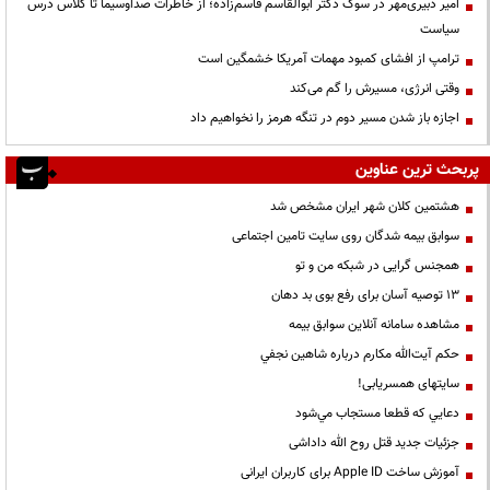
امیر دبیری‌مهر در سوگ دکتر ابوالقاسم قاسم‌زاده؛ از خاطرات صداوسیما تا کلاس درس
سیاست
ترامپ از افشای کمبود مهمات آمریکا خشمگین است
وقتی انرژی، مسیرش را گم می‌کند
اجازه باز شدن مسیر دوم در تنگه هرمز را نخواهیم داد
پربحث ترین عناوین
هشتمین کلان شهر ایران مشخص شد
سوابق بیمه شدگان روی سایت تامین اجتماعی
همجنس گرایی در شبکه من و تو
13 توصیه آسان برای رفع بوی بد دهان
مشاهده سامانه آنلاين سوابق بیمه
حكم آيت‌الله مكارم درباره شاهين نجفي
سایتهای همسریابی!
دعايي كه قطعا مستجاب مي‌شود
جزئیات جدید قتل روح الله داداشی
آموزش ساخت Apple ID برای کاربران ایرانی