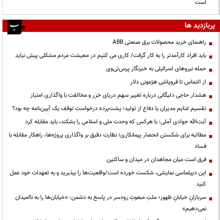
است
پربازدید ها
راهنمای خرید محصولات برق صنعتی ABB
باید افراد کارآمدتر را به کار گرفت/ کاری می کنیم در معیشت مردم مشکلی پیش نیاید
حمله نیروهای اسرائیلی به خبرنگار پرس‌تی‌وی
از التماس تا فروپاشی هژمونی دلار
هشدار حاجی دلیگانی درباره تغییر سهم دریای خزر و مخالفت با واگذاری امتیاز
تقسیم غنایم مدیران یا دفاع از تولید؛ پشت‌پرده درخواست توقف یک آیین‌نامه چه بود؟
آیت‌الله جوادی آملی: با هرکس که وحدت ملی و اسلامی را بشکند، باید مقابله کرد
مطالبه برای شکستن انحصار پیمانکاری؛ نظارت دقیق بر واگذاری پروژه‌ها، راهکار مقابله با
فساد
فرق است میان مجاهدان در میدان و ساکتین
این دیپلماسی نمایشی، شکست خورده است/واقعیت‌ها را بپذیرید و به تعهدات خود عمل
کنید
سربازانِ خیابانِ ظهور؛ ملتِ مبعوثِ رودسر در پاسخ به دشمن: «خیابان‌ها را به ناامیدان
نمی‌دهیم»