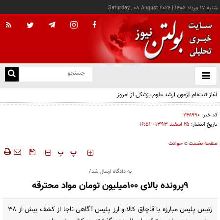
شنبه ۱۷ مرداد ۱۴۰۵
|
Saturday , 08 August 2026
از
و
ته
آغاز ثبت‌نام آزمون ارشد علوم پزشکی از امروز
ن
نو
کد خبر:
۲۴۸۹۹۰
تاریخ انتشار:
۲۵ اسفند ۱۳۹۳ - ۱۶:۵۱
صفحه نخست
»
حوادث
‍‍‍ پ
پ
به دادگاه ارسال شد/
9پرونده بالای 100میلیون تومان مواد محترقه
رئیس پلیس مبارزه با قاچاق کالا و ارز پلیس آگاهی ناجا از کشف بیش از ۳۸