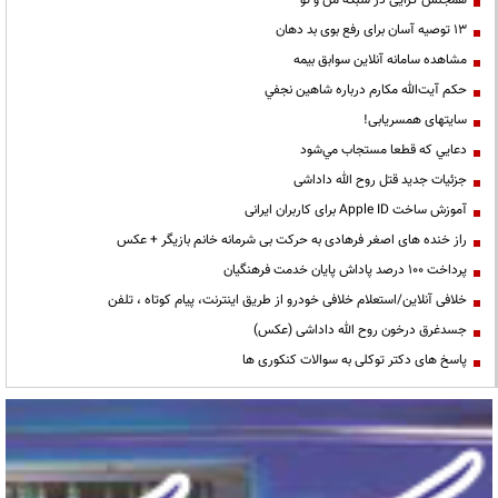
همجنس گرایی در شبکه من و تو
13 توصیه آسان برای رفع بوی بد دهان
مشاهده سامانه آنلاين سوابق بیمه
حكم آيت‌الله مكارم درباره شاهين نجفي
سایتهای همسریابی!
دعايي كه قطعا مستجاب مي‌شود
جزئیات جدید قتل روح الله داداشی
آموزش ساخت Apple ID برای کاربران ایرانی
راز خنده های اصغر فرهادی به حرکت بی شرمانه خانم بازیگر + عکس
پرداخت ۱۰۰ درصد پاداش پایان خدمت فرهنگیان
خلافی آنلاین/استعلام خلافی خودرو از طریق اینترنت، پیام کوتاه ، تلفن
جسدغرق درخون روح الله داداشی (عکس)
پاسخ های دکتر توکلی به سوالات کنکوری ها