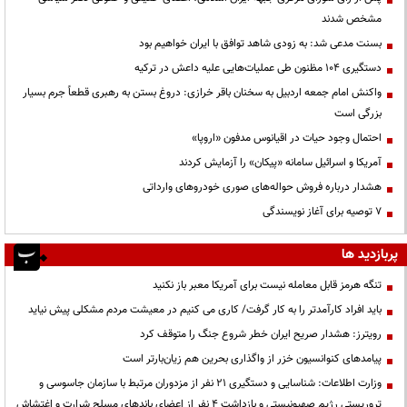
مشخص شدند
بسنت مدعی شد: به زودی شاهد توافق با ایران خواهیم بود
دستگیری ۱۰۴ مظنون طی عملیات‌هایی علیه داعش در ترکیه
واکنش امام جمعه اردبیل به سخنان باقر خرازی: دروغ بستن به رهبری قطعاً جرم بسیار
بزرگی است
احتمال وجود حیات در اقیانوس مدفون «اروپا»
آمریکا و اسرائیل سامانه «پیکان» را آزمایش کردند
هشدار درباره فروش حواله‌های صوری خودروهای وارداتی
۷ توصیه برای آغاز نویسندگی
پربازدید ها
تنگه هرمز قابل معامله نیست برای آمریکا معبر باز نکنید
باید افراد کارآمدتر را به کار گرفت/ کاری می کنیم در معیشت مردم مشکلی پیش نیاید
رویترز: هشدار صریح ایران خطر شروع جنگ را متوقف کرد
پیامدهای کنوانسیون خزر از واگذاری بحرین هم زیان‌بارتر است
وزارت اطلاعات: شناسایی و دستگیری ۲۱ نفر از مزدوران مرتبط با سازمان جاسوسی و
تروریستی رژیم صهیونیستی و بازداشت ۴ نفر از اعضای باندهای مسلح شرارت و اغتشاش