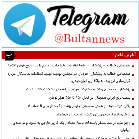
آخرین اخبار
صمصامی خطاب به پزشکیان: به شما اطلاعات غلط دادند؛ مردم را ساده‌لوح فرض نکنید!
صمصامی خطاب به پزشکیان: خودتان در مجلس بودید؛ دیدید انتقادات نمایندگان درباره
گران‌سازی ارز بود، نه واگذاری ایران‌خودرو
پزشکیان: خدمت بی‌منت و مشارکت مردمی، پایه حل مشکلات کشور است
قیمت‌ برنج ایرانی همچنان در کانال ۴۵۰ تا ۵۵۰ هزار تومان
وقتی دیتاسنترها از هوش مصنوعی جلو می‌زنند؛ زنگ خطر برای اقتصاد AI
از خبرسازی تا جریان‌سازی نقشه راه مدیران هوشمند
«چرا نباید از شما متنفر باشند؟»؛ پاسخ معنادار یک کاربر خارجی به قدرت و توانمندی
ایرانیان
پس از رأی شورای مرکزی جبهه ایران اسلامی؛ اعضای حقیقی و حقوقی دفتر سیاسی