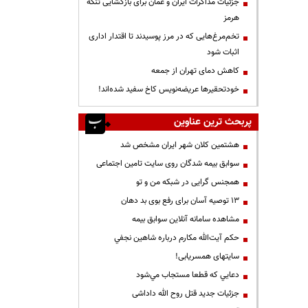
جزئیات مذاکرات ایران و عمان برای بازگشایی تنگه
هرمز
تخم‌مرغ‌هایی که در مرز پوسیدند تا اقتدار اداری
اثبات شود
کاهش دمای تهران از جمعه
خودتحقیرها عریضه‌نویس کاخ سفید شده‌اند!
پربحث ترین عناوین
هشتمین کلان شهر ایران مشخص شد
سوابق بیمه شدگان روی سایت تامین اجتماعی
همجنس گرایی در شبکه من و تو
13 توصیه آسان برای رفع بوی بد دهان
مشاهده سامانه آنلاين سوابق بیمه
حكم آيت‌الله مكارم درباره شاهين نجفي
سایتهای همسریابی!
دعايي كه قطعا مستجاب مي‌شود
جزئیات جدید قتل روح الله داداشی