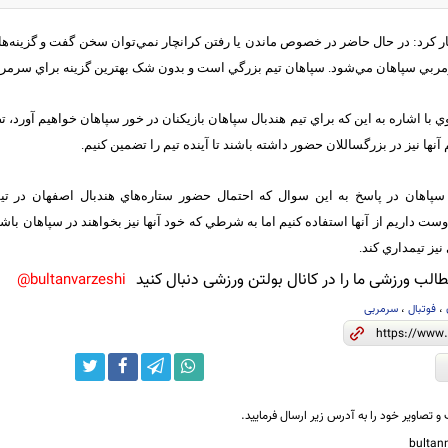
بي سپاهان مي‌شود. سپاهان تيم بزرگي است و بدون شک بهترين گزينه براي سرمربي
 با اشاره به اين که براي تيم هندبال سپاهان بازيکنان در خور سپاهان خواهيم آورد، تص
آنها نيز در بزرگساللان حضور داشته باشند تا آينده‌ تيم را تضمين کنيم.
 سپاهان در پاسخ به اين سوال که احتمال حضور ستاره‌هاي هندبال اصفهان در تي
ست داريم از آنها استفاده کنيم اما به شرطي که خود آنها نيز بخواهند در سپاهان باش
نيز تيمداري کند.
لب ورزشی ما را در کانال بولتن ورزشی دنبال کنید
bultanvarzeshi@
،
فوتبال
،
سرمربی
و تصاویر خود را به آدرس زیر ارسال فرمایید.
bulta