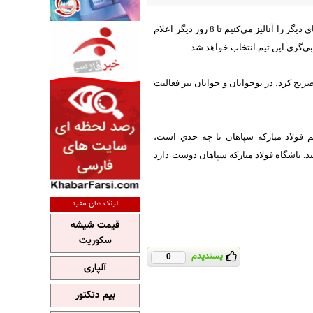
مسعود تابش اظهار‌ کرد: در حال حاضر در خصوص ماندن يا رفتن کرانچار نمي‌توان سخن گفت و گزينه‌هاي ديگر را آناليز مي‌کنيم تا 8 روز ديگر اعلام
‌گري اين تيم انتخاب خواهد شد.
ريح‌ کرد: در نوجوانان و جوانان نيز فعاليت
م فولاد مبارکه سپاهان تا چه حدي است،
ند. باشگاه فولاد مبارکه سپاهان دوست دارد
لینک های مفید
قیمت شیشه
سکوریت
پسندیدم
0
آلپاری
بیم دتکتور