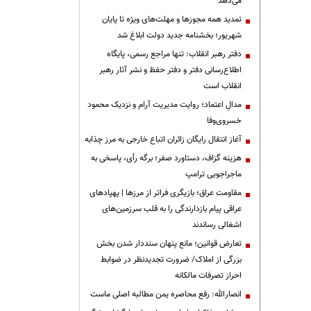
می‌دهد
تمدید همه مجوزها و مهلت‌های ویژه تا پایان
شهریور؛ بخشنامه جدید دولت ابلاغ شد
دفتر رهبر انقلاب: تنها مراجع رسمی، پایگاه
اطلاع‌رسانی دفتر و دفتر حفظ و نشر آثار رهبر
انقلاب است
مدالِ اعتماد؛ روایت مدیریت آرام و نزدیک محمود
خسروی‌وفا
آغاز انتقال رایگان زائران اتباع خارجی به مرز چذابه
هزینه گزاف، دستاورد صفر؛ برگه رأی، پاسخی به
ماجراجویی ترامپ
مقاومت عراق؛ بازیگری فراتر از مرزها | پهپادهای
عراقی پیام بازدارندگی را به قلب سرزمین‌های
اشغالی رساندند
تعارض قوانین؛ مانع پنهان سنددار شدن بخش
بزرگی از املاک/ ضرورت تجدیدنظر در ضوابط
احراز تصرفات مالکانه
انصارالله: رفع محاصره یمن مطالبه اصلی ماست