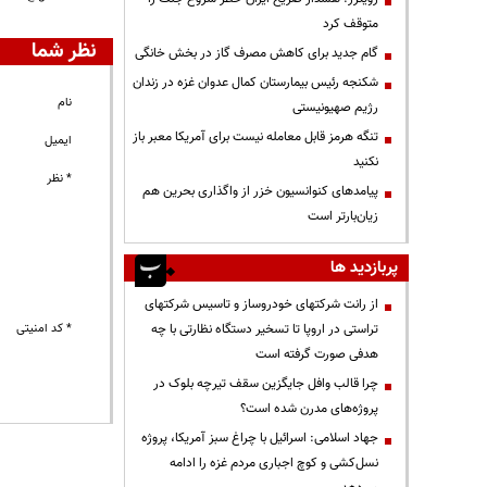
متوقف کرد
نظر شما
گام جدید برای کاهش مصرف گاز در بخش خانگی
شکنجه رئیس بیمارستان کمال عدوان غزه در زندان
نام
رژیم صهیونیستی
تنگه هرمز قابل معامله نیست برای آمریکا معبر باز
ایمیل
نکنید
* نظر
پیامدهای کنوانسیون خزر از واگذاری بحرین هم
زیان‌بارتر است
پربازدید ها
از رانت‌ شرکتهای خودروساز و تاسیس شرکتهای
تراستی در اروپا تا تسخیر دستگاه نظارتی با چه
* کد امنیتی
هدفی صورت گرفته است
چرا قالب وافل جایگزین سقف تیرچه بلوک در
پروژه‌های مدرن شده است؟
جهاد اسلامی: اسرائیل با چراغ سبز آمریکا، پروژه
نسل‌کشی و کوچ اجباری مردم غزه را ادامه