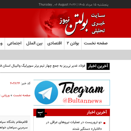
پنجشنبه ۱۵ مرداد ۱۴۰۵
|
Thursday , 06 August 2026
صفحه نخست
بولتن ۲
اقتصادی
بین الملل
اجتماعی
ور
آخرین اخبار
فولاد غدیر نی‌ریز به جمع چهار تیم برتر سوپرلیگ والیبال استان
کد خبر:
۲۰۲۸۲۴
صفحه نخست
»
ورزشی
»
آخرین اخبار
دو تروریست در عملیات نیروهای عراقی در
سرمربي سپاهان خواهد
«الانبار» دستگیر شدند