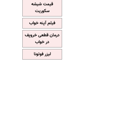
قیمت شیشه
سکوریت
فیلم آپنه خواب
درمان قطعی خروپف
در خواب
لیزر فوتونا