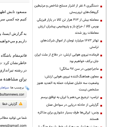
دستگیری ۸ نفر از اشرار مسلح شاخص و مرتبطین
گروهک‌های تروریستی
کنيم چه کسي سرمر
معامله بیش از ۴۱۳ هزار تن کالا در بازار فیزیکی
بورس کالا / حراج باز و پتروشیمی پیشران ارزش
معاملات روز شدند
به گزارش ايسنا، وي
تهاتر ۱۶۷۳ میلیارد تومان از اموال شرکت‌های
داريم و مي‌خواهيم 
تراستی
فرمانده نیروی هوایی ارتش: در دفاع از ملت ایران
قائم‌مقام باشگاه
جان برکف خواهیم بود
خاطرنشان‌ کرد: دو
ماجراجویی در سن ۹۷ سالگی!
در رشته تيراندازي 
معاون هماهنگ‌کننده نیروی هوایی ارتش:
برای مشاهده مطا
وضعیت سه خلبان عملیات حمله به العدید هنوز
برچسب ها:
سپاهان
مشخص نیست
ترامپ: ترجیح می‌دهم با ایران به توافق برسم
گزارش خطا
گزارشی از حادثه دریایی در سواحل عمان
ونس: ایرانی‌ها طرف بسیار دشواری برای مذاکره
شما می توانید مطالب 
هستند
nnews@gmail.com
رویترز: هشدار صریح ایران خطر شروع جنگ را