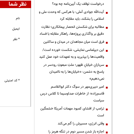
نظر شما
درخواست توقف یک آیین‌نامه چه بود؟
آیت‌الله جوادی آملی: با هرکس که وحدت ملی و
نام
اسلامی را بشکند، باید مقابله کرد
مطالبه برای شکستن انحصار پیمانکاری؛ نظارت
ایمیل
دقیق بر واگذاری پروژه‌ها، راهکار مقابله با فساد
* نظر
فرق است میان مجاهدان در میدان و ساکتین
این دیپلماسی نمایشی، شکست خورده است/
واقعیت‌ها را بپذیرید و به تعهدات خود عمل کنید
سربازانِ خیابانِ ظهور؛ ملتِ مبعوثِ رودسر در
پاسخ به دشمن: «خیابان‌ها را به ناامیدان
نمی‌دهیم»
* کد امنیتی
امیر دبیری‌مهر در سوگ دکتر ابوالقاسم
قاسم‌زاده؛ از خاطرات صداوسیما تا کلاس درس
سیاست
ترامپ از افشای کمبود مهمات آمریکا خشمگین
است
وقتی انرژی، مسیرش را گم می‌کند
اجازه باز شدن مسیر دوم در تنگه هرمز را