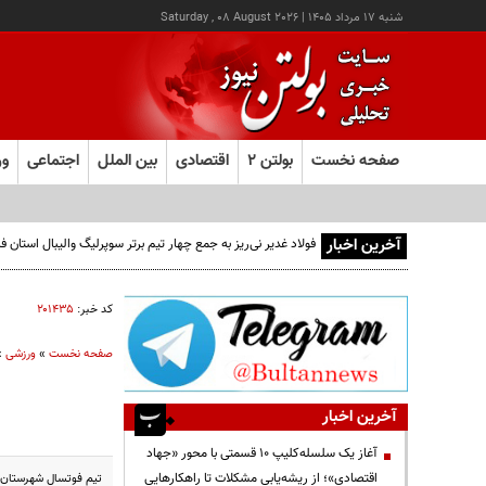
شنبه ۱۷ مرداد ۱۴۰۵
|
Saturday , 08 August 2026
صفحه نخست
بولتن ۲
اقتصادی
بین الملل
اجتماعی
ور
آخرین اخبار
فولاد غدیر نی‌ریز به جمع چهار تیم برتر سوپرلیگ والیبال استان
کد خبر:
۲۰۱۴۳۵
صفحه نخست
»
ورزشی
»
آخرین اخبار
آغاز یک سلسله‌کلیپ ۱۰ قسمتی با محور «جهاد
اقتصادی»؛ از ریشه‌یابی مشکلات تا راهکارهایی
تیم فوتسال شهرستان های