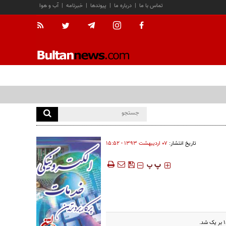
تماس با ما
|
درباره ما
|
پیوندها
|
خبرنامه
|
آب و هوا
تاریخ انتشار:
۰۷ ارديبهشت ۱۳۹۳ - ۱۵:۵۲
‍‍‍ پ
پ