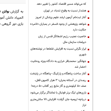
که می‌تواند مسیر اقتصاد کشور را تغییر دهد
هشدار نسبت به وقوع تندباد در تهران
به گزارش
بولتن ن
المپیاد دانش آمو
آغاز ثبت‌نام آزمون ارشد علوم پزشکی از امروز
بازی دور گروهی خود با نتیجه 18 ب
شواهد پژوهشی از وجود فسفر در بمباران «لامرد»
حکایت دارد
خاصیت عجیب رژیم اشغالگر قدس از زبان
دیپلمات سازمان ملل
ابراز نگرانی نسبت به افزایش غلط‌ها در نوشته‌های
شهری
جهانگیر: محمدباقر خرازی به دادگاه ویژه روحانیت
احضار شد
آغاز ساخت پناهگاه و پارکینگ -پناهگاه در پایتخت
ریمـدان در آستانه بحران؛ ۳ هزار کامیون قفل،
صف ۵۰ کیلومتری و گاز مایع زیر آفتاب ۵۰ درجه!
بازی‌های لیگ برتر فوتبال با تماشاگر برگزار می‌شود
دریاچه ارومیه جان گرفت؛ افزایش ۷۸ سانتی‌متری
تراز