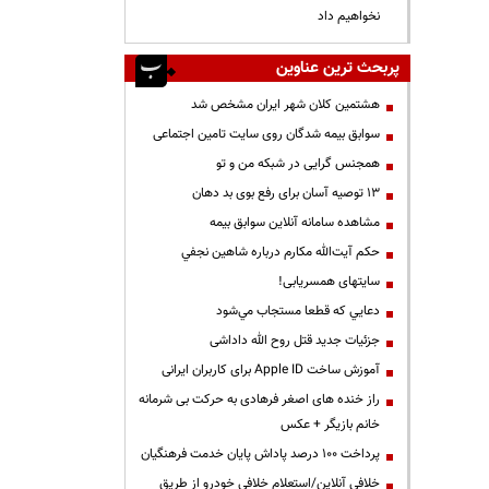
نخواهیم داد
پربحث ترین عناوین
هشتمین کلان شهر ایران مشخص شد
سوابق بیمه شدگان روی سایت تامین اجتماعی
همجنس گرایی در شبکه من و تو
13 توصیه آسان برای رفع بوی بد دهان
مشاهده سامانه آنلاين سوابق بیمه
حكم آيت‌الله مكارم درباره شاهين نجفي
سایتهای همسریابی!
دعايي كه قطعا مستجاب مي‌شود
جزئیات جدید قتل روح الله داداشی
آموزش ساخت Apple ID برای کاربران ایرانی
راز خنده های اصغر فرهادی به حرکت بی شرمانه
خانم بازیگر + عکس
پرداخت ۱۰۰ درصد پاداش پایان خدمت فرهنگیان
خلافی آنلاین/استعلام خلافی خودرو از طریق