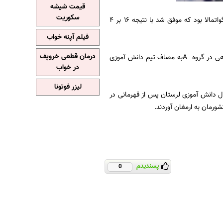
قیمت شیشه
سکوریت
از دیگر نتایج جالب توجه روز اول مسابقات پیروزی پرگل نماینده پرقدرت دانش آموزی برزیل برابر گواتمالا بود که موفق شد با نتیجه 16 بر 4
فیلم آپنه خواب
درمان قطعی خروپف
اما نماینده کشورمان پس از این پیروزی شیرین، فردا راس ساعت 12:45 در دومین بازی مرحله گروهی در گروه Aبه مصاف تیم دانش آموزی
در خواب
لیزر فوتونا
های جهانی فوتسال دانش آموزی در کشور آنتالیا2012 ، تیم فوتسال دانش آموزی لرستان پس از قهرمانی در
شورمان به ارمغان آوردند.
پسندیدم
0