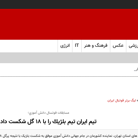
زشی
عکس
فرهنگ و هنر
IT
انرژی
 فارس صعود کرد
لیگ برتر فوتبال ایران
مسابقات فوتسال دانش آموزي؛
تيم ايران تيم بلژيك را با 18 گل شکست داد
 استان تهران، نماینده کشورمان در جام جهانی دانش آموزی موفق به شکست بلژیک با نتیجه پرگل 18 بر یک شد.