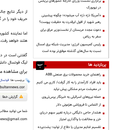
برگزاری نشست وزرای خارجه کشورهای بریکس
در نیویورک
«آمریکا ذرّه ذرّه آب میشود»؛ چگونه پیشبینی
حریف خود را در گروه B شکس
رهبر شهید از افول ابرقدرت به حقیقت پیوست؟
دعوت مجدد عربستان از نخست‌وزیر عراق برای
سفر به ریاض
هلند خواهد رفت.
رئیس کمیسیون انرژی: مدیریت شبکه برق امسال
نسبت به سال‌های گذشته موفق‌تر بوده است
لیگ فوتسال دانش آ
پربازدید ها
برای مشاهده مطا
راهنمای خرید محصولات برق صنعتی ABB
برچسب ها:
فوتسال
باید افراد کارآمدتر را به کار گرفت/ کاری می کنیم
در معیشت مردم مشکلی پیش نیاید
حمله نیروهای اسرائیلی به خبرنگار پرس‌تی‌وی
گزارش خطا
از التماس تا فروپاشی هژمونی دلار
شما می توانید مطالب 
هشدار حاجی دلیگانی درباره تغییر سهم دریای
خزر و مخالفت با واگذاری امتیاز
nnews@gmail.com
تقسیم غنایم مدیران یا دفاع از تولید؛ پشت‌پرده