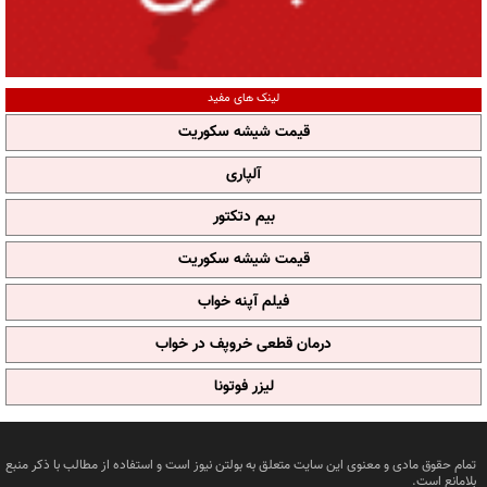
لینک های مفید
قیمت شیشه سکوریت
آلپاری
بیم دتکتور
قیمت شیشه سکوریت
فیلم آپنه خواب
درمان قطعی خروپف در خواب
لیزر فوتونا
تمام حقوق مادی و معنوی این سایت متعلق به بولتن نیوز است و استفاده از مطالب با ذکر منبع
بلامانع است.