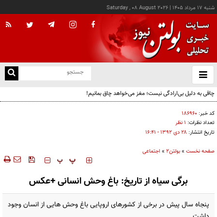
شنبه ۱۷ مرداد ۱۴۰۵
|
Saturday , 08 August 2026
از
و
ته
چاقی به دلیل بی‌ارادگی نیست؛ مغز می‌خواهد چاق بمانیم!
ن
نو
کد خبر:
۱۸۶۹۶۰
تعداد نظرات:
۱ نظر
تاریخ انتشار:
۲۸ دی ۱۳۹۲ - ۱۶:۴۱
صفحه نخست
»
بولتن2
»
اجتماعی
‍‍‍ پ
پ
برگی سیاه از تاریخ: باغ وحش انسانی +عکس
پنجاه سال پیش در برخی از کشورهای اروپایی باغ وحش هایی از انسان وجود
داشت.