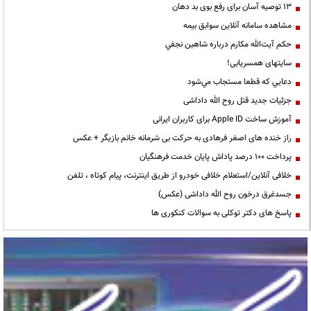
13 توصیه آسان برای رفع بوی بد دهان
مشاهده سامانه آنلاين سوابق بیمه
حكم آيت‌الله مكارم درباره شاهين نجفي
سایتهای همسریابی!
دعايي كه قطعا مستجاب مي‌شود
جزئیات جدید قتل روح الله داداشی
آموزش ساخت Apple ID برای کاربران ایرانی
راز خنده های اصغر فرهادی به حرکت بی شرمانه خانم بازیگر + عکس
پرداخت ۱۰۰ درصد پاداش پایان خدمت فرهنگیان
خلافی آنلاین/استعلام خلافی خودرو از طریق اینترنت، پیام کوتاه ، تلفن
جسدغرق درخون روح الله داداشی (عکس)
پاسخ های دکتر توکلی به سوالات کنکوری ها