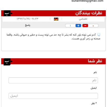
bultannews@gmail.com
نظرات بینندگان
انتشار یافته:
۱
ناشناس
|
|
۲۰:۲۳ - ۱۳۹۲/۱۰/۲۸
در انتظار بررسی:
۱
پاسخ
1
0
غیر قابل انتشار:
۲
آدم نمی تونه باور کنه که بشر تا چه حد می تونه پست و حقیر و حیوانی باشه. واقعا
صحنه ی زجر آوری هست.
نظر شما
نام
ایمیل
* نظر