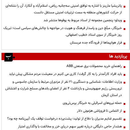
پاتریشیا مارینز با اشاره به توافق امنیتی سه‌جانبه ریاض، اسلام‌آباد و آنکارا، آن را نشانه‌ای
از حرکت کشورهای منطقه به سمت ترتیبات امنیتی مستقل دانست
ویدئو؛ پنجمین مجموعه از اسناد مربوط به یوفوها منتشر شد
خبرنگار، مبلّغ دین و پاسدار فرهنگ و هویت در مواجهه با چالش‌های سیاسی است؛ تبریک
روز خبرنگار از سوی استاد خطیب اصفهانی.
فرار هواپیماها از فرودگاه جده عربستان
پربازدید ها
راهنمای خرید محصولات برق صنعتی ABB
باید افراد کارآمدتر را به کار گرفت/ کاری می کنیم در معیشت مردم مشکلی پیش نیاید
وزارت اطلاعات: شناسایی و دستگیری ۲۱ نفر از مزدوران مرتبط با سازمان جاسوسی و
تروریستی رژیم صهیونیستی و بازداشت ۴ نفر از اعضای باندهای مسلح شرارت و اغتشاش
در استان کرمان
حمله نیروهای اسرائیلی به خبرنگار پرس‌تی‌وی
از التماس تا فروپاشی هژمونی دلار
تقسیم غنایم مدیران یا دفاع از تولید؛ پشت‌پرده درخواست توقف یک آیین‌نامه چه بود؟
هشدار حاجی دلیگانی درباره تغییر سهم دریای خزر و مخالفت با واگذاری امتیاز