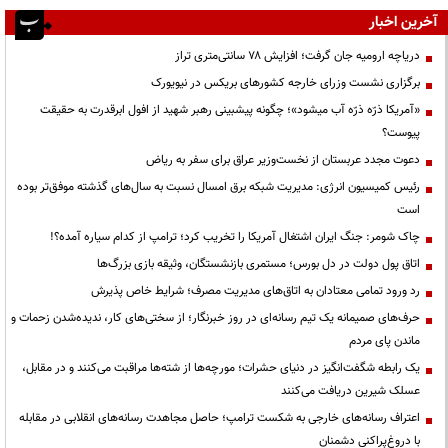
آخرین اخبار
دریاچه ارومیه جان گرفت؛ افزایش ۷۸ سانتی‌متری تراز
برگزاری نشست وزرای خارجه کشورهای بریکس در نیویورک
«آمریکا ذرّه ذرّه آب میشود»؛ چگونه پیشبینی رهبر شهید از افول ابرقدرت به حقیقت
پیوست؟
دعوت مجدد عربستان از نخست‌وزیر عراق برای سفر به ریاض
رئیس کمیسیون انرژی: مدیریت شبکه برق امسال نسبت به سال‌های گذشته موفق‌تر بوده
است
چاک شومر: جنگ ایران اشتغال آمریکا را تخریب کرد؛ ترامپ از کدام سیاره آمده؟!
اتاق پول دولت در دل بورس؛ مستمری بازنشستگان، وثیقه بازی بزرگ‌ها
رد ورود تمامی معتادان به اتاق‌های مدیریت مصرف؛ شرایط خاص پذیرش
حرف‌های صمیمانه یک تیم رسانه‌ای در روز خبرنگار؛ از سختی‌های کار، ندیده‌شدن زحمات و
ماندن پای مردم
یک رابطه شگفت‌انگیز در دنیای حشرات؛ مورچه‌ها از شته‌ها مراقبت می‌کنند و در مقابل،
عسلک شیرین دریافت می‌کنند
اعتراف رسانه‌های خارجی به شکست ترامپ؛ حاصل مجاهدت رسانه‌های انقلابی در مقابله
با دروغ‌پراکنی دشمنان