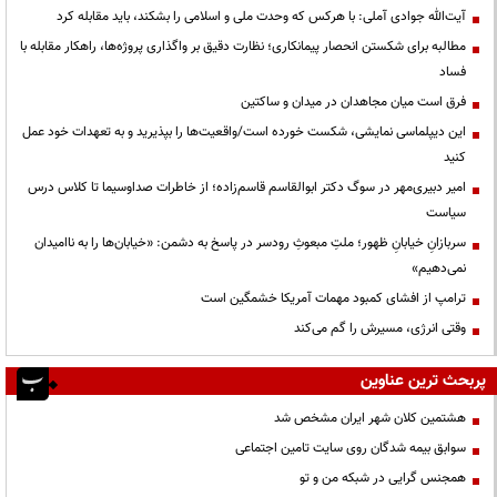
آیت‌الله جوادی آملی: با هرکس که وحدت ملی و اسلامی را بشکند، باید مقابله کرد
مطالبه برای شکستن انحصار پیمانکاری؛ نظارت دقیق بر واگذاری پروژه‌ها، راهکار مقابله با
فساد
فرق است میان مجاهدان در میدان و ساکتین
این دیپلماسی نمایشی، شکست خورده است/واقعیت‌ها را بپذیرید و به تعهدات خود عمل
کنید
امیر دبیری‌مهر در سوگ دکتر ابوالقاسم قاسم‌زاده؛ از خاطرات صداوسیما تا کلاس درس
سیاست
سربازانِ خیابانِ ظهور؛ ملتِ مبعوثِ رودسر در پاسخ به دشمن: «خیابان‌ها را به ناامیدان
نمی‌دهیم»
ترامپ از افشای کمبود مهمات آمریکا خشمگین است
وقتی انرژی، مسیرش را گم می‌کند
پربحث ترین عناوین
هشتمین کلان شهر ایران مشخص شد
سوابق بیمه شدگان روی سایت تامین اجتماعی
همجنس گرایی در شبکه من و تو