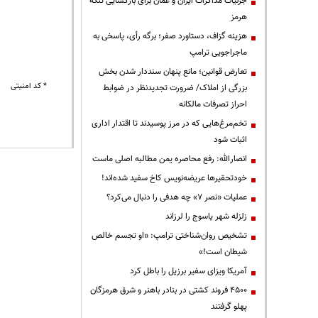
جزئیات مذاکرات ایران و عمان برای بازگشایی تنگه
هرمز
هزینه گزاف، دستاورد صفر؛ برگه رأی، پاسخی به
ماجراجویی ترامپ
تعارض قوانین؛ مانع پنهان سنددار شدن بخش
* کد امنیتی
بزرگی از املاک/ ضرورت تجدیدنظر در ضوابط
احراز تصرفات مالکانه
تخم‌مرغ‌هایی که در مرز پوسیدند تا اقتدار اداری
اثبات شود
انصارالله: رفع محاصره یمن مطالبه اصلی ماست
خودتحقیرها عریضه‌نویس کاخ سفید شده‌اند!
عملیات «نصر ۷» چه هدفی را دنبال می‌کرد؟
زلزله شهر یاسوج را لرزاند
تشخیص روان‌شناختی ترامپ: «او تجسم خالص
شیطان است!»
آمریکا ویزای سفیر برزیل را باطل کرد
۴۵۰۰ فروند کشتی در بنادر باهنر و شرق هرمزگان
پهلو گرفتند