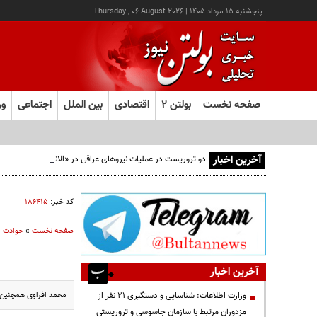
پنجشنبه ۱۵ مرداد ۱۴۰۵
|
Thursday , 06 August 2026
صفحه نخست
بولتن ۲
اقتصادی
بین الملل
اجتماعی
ور
آخرین اخبار
دو تروریست در عملیات نیروهای عراقی در «الانبار» دستگیر شدند
کد خبر:
۱۸۶۴۱۵
صفحه نخست
»
حوادث
آخرین اخبار
محمد افراوی همچنین د
وزارت اطلاعات: شناسایی و دستگیری ۲۱ نفر از
مزدوران مرتبط با سازمان جاسوسی و تروریستی