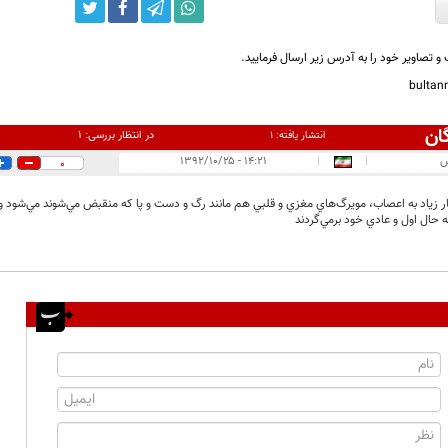
و تصاویر خود را به آدرس زیر ارسال فرمایید.
bulta
ان
در انتظار بررسی:
۱
انتشار یافته:
۱
س
|
|
۱۴:۲۱ - ۱۳۹۲/۱۰/۲۵
0
ر زياد به اعصاب، مويرگ‌هاي مغزي و قلبي هم مانند رگ و دست و پا كه منقبض مي‌شوند مي‌شود و
 حال اول و عادي خود برمي‌گردند