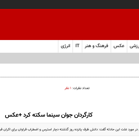
زشی
عکس
فرهنگ و هنر
IT
انرژی
تعداد نظرات:
۱ نظر
کارگردان جوان سینما سکته کرد +عکس
ر مورد علت این حادثه گفت: دانش ظرف پانزده روز گذشته دچار استرس و اضطراب فراوان برای اکران ف