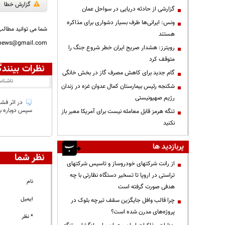
گزارش خطا
گزارشی از حادثه دریایی در سواحل عمان
ونس: ایرانی‌ها طرف بسیار دشواری برای مذاکره
شما می توانید مطالب 
هستند
nnews@gmail.com
رویترز: هشدار صریح ایران خطر شروع جنگ را
متوقف کرد
نظرات بینندگ
گام جدید برای کاهش مصرف گاز در بخش خانگی
ناشنا
شکنجه رئیس بیمارستان کمال عدوان غزه در زندان
رژیم صهیونیستی
در اثر فشا
سپس دوباره به
تنگه هرمز قابل معامله نیست برای آمریکا معبر باز
نکنید
پربازدید ها
نظر شما
از رانت‌ شرکتهای خودروساز و تاسیس شرکتهای
تراستی در اروپا تا تسخیر دستگاه نظارتی با چه
نام
هدفی صورت گرفته است
ایمیل
چرا قالب وافل جایگزین سقف تیرچه بلوک در
پروژه‌های مدرن شده است؟
* نظر