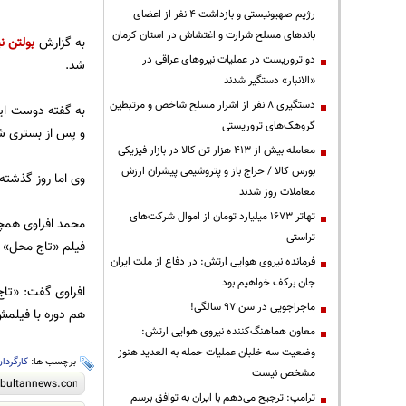
رژیم صهیونیستی و بازداشت ۴ نفر از اعضای
باندهای مسلح شرارت و اغتشاش در استان کرمان
به گزارش
بولتن نی
دو تروریست در عملیات نیروهای عراقی در
شد.
«الانبار» دستگیر شدند
دستگیری ۸ نفر از اشرار مسلح شاخص و مرتبطین
به گفته دوست این
گروهک‌های تروریستی
و پس از بستری ش
معامله بیش از ۴۱۳ هزار تن کالا در بازار فیزیکی
بورس کالا / حراج باز و پتروشیمی پیشران ارزش
وی اما روز گذشته
معاملات روز شدند
تهاتر ۱۶۷۳ میلیارد تومان از اموال شرکت‌های
محمد افراوی همچن
تراستی
فیلم «تاج محل» 
فرمانده نیروی هوایی ارتش: در دفاع از ملت ایران
جان برکف خواهیم بود
افراوی گفت: «تاج
ماجراجویی در سن ۹۷ سالگی!
هم دوره با فیلمش
معاون هماهنگ‌کننده نیروی هوایی ارتش:
وضعیت سه خلبان عملیات حمله به العدید هنوز
برچسب ها:
کارگردا
مشخص نیست
ترامپ: ترجیح می‌دهم با ایران به توافق برسم