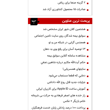
۲ گزینه صنعا برای ریاض
صادرات ۱۵ محصول کشاورزی آزاد شد
پربحث ترین عناوین
هشتمین کلان شهر ایران مشخص شد
سوابق بیمه شدگان روی سایت تامین اجتماعی
همجنس گرایی در شبکه من و تو
13 توصیه آسان برای رفع بوی بد دهان
مشاهده سامانه آنلاين سوابق بیمه
حكم آيت‌الله مكارم درباره شاهين نجفي
سایتهای همسریابی!
دعايي كه قطعا مستجاب مي‌شود
جزئیات جدید قتل روح الله داداشی
آموزش ساخت Apple ID برای کاربران ایرانی
راز خنده های اصغر فرهادی به حرکت بی شرمانه
خانم بازیگر + عکس
پرداخت ۱۰۰ درصد پاداش پایان خدمت فرهنگیان