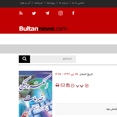
تماس با ما
|
درباره ما
|
پیوندها
|
خبرنامه
|
آب و هوا
تاریخ انتشار:
۲۵ دی ۱۳۹۲ - ۱۲:۴۸
‍‍‍ پ
پ
یلمش بود.