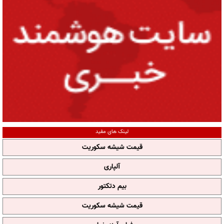
لینک های مفید
قیمت شیشه سکوریت
آلپاری
بیم دتکتور
قیمت شیشه سکوریت