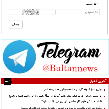
* کد امنیتی
آخرین اخبار
اولین نطق نمایندگان در جلسه وبیناری صحن مجلس
چرا رئیس‌جمهور در ماجرای نقض‌عهد آمریکا در تنگهٔ هرمز، به‌جای «نبذ عهد» و پاسخ
قاطع، دلتنگیِ «تیم کارشناسی برای بررسی نقض» دارد؟
چگونه نقل‌قول منتسب به سردار وحیدی از هند به سخنرانی نتانیاهو رسید؟