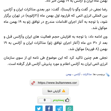
بهمن ماه ایران و آژانس به 19 بهمن خبر داد.
رضا نجفی در گفت وگو با (ایسنا)، گفت: دور بعدی مذاکرات ایران و آژانس
بین المللی انرژی اتمی که قراربود اول بهمن ماه (21ژانویه) در تهران برگزار
شود، با توجه به آغاز اجرای اقدامات مندرج در توافق ژنو به 19 بهمن ماه
موکول شد.
وی ادامه داد: با توجه به افزایش حجم فعالیت های ایران وآژانس قبل و
بعد از 30 دی ماه (آغاز اجرای توافق ژنو) مذاکرات ایران و آژانس به 19
بهمن (8 فوریه) موکول شد.
نجفی هم چنین تاکید کرد که این موضوع طی نامه ای از سوی سازمان
انرژی اتمی ایران به آژانس اعلام و مورد پذیرش آژانس قرار گرفته است.
برچسب ها:
مذاکرات
،
آژانس
،
بهمن
گزارش خطا
پسندیدم
0