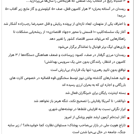
3 اشتباه رایج در انتخاب رنگ صنعتی که هزینه‌اش را سال‌ها می‌پردازید...
ریمـدان در آستانه بحران؛ ۳ هزار کامیون قفل، صف ۵۰ کیلومتری و گاز مایع زیر آفتاب ۵۰
درجه!
با اعتراف یکی از متهمان، ابعاد تازه‌ای از پرونده ربایش و قتل حمیدرضا رجب‌زاده آشکار شد
آغاز یک سلسله‌کلیپ ۱۰ قسمتی با محور «جهاد اقتصادی»؛ از ریشه‌یابی مشکلات تا
راهکارهایی که می‌تواند مسیر اقتصاد کشور را تغییر دهد
بازی‌های لیگ برتر فوتبال با تماشاگر برگزار می‌شود
ریمـدان؛ مرزی گرفتار در صف، کمبود زیرساخت و ضعف هماهنگی دستگاه‌ها / ۳ هزار
کامیون در انتظار، رانندگان بدون حتی یک سرویس بهداشتی!
توافقِ بدونِ تاییدِ رهبری؛ تنها یک قراردادِ بی‌ارزش است
تایید هشدارهای گذشته بولتن نیوز توسط سخنگوی قوه قضائیه در خصوص کارت های
بارزگانی و اجاره ای که به بحران ارزی رسیده اند
بسته اینترنت رایگان برای خبرنگاران فعال شد
ذوالقدر: تا آمریکا رفتارش را تصحیح نکند، تنگه هرمز باز نخواهد شد
ابراز نگرانی نسبت به افزایش غلط‌ها در نوشته‌های شهری
آغاز ثبت‌نام آزمون ارشد علوم پزشکی از امروز
تاراج هویت ملی در بازار بی‌صاحب پوشاک؛ مسئولان نظارت کجا خوابیده‌اند؟ / زیر سایه
جنگ، جامعه در حال بی‌حیا شدن است