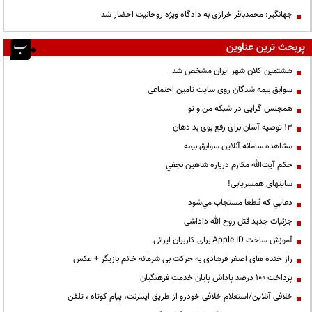
جهانگیر: محمدباقر خرازی به دادگاه ویژه روحانیت احضار شد
پربحث ترین عناوین
هشتمین کلان شهر ایران مشخص شد
سوابق بیمه شدگان روی سایت تامین اجتماعی
همجنس گرایی در شبکه من و تو
13 توصیه آسان برای رفع بوی بد دهان
مشاهده سامانه آنلاين سوابق بیمه
حكم آيت‌الله مكارم درباره شاهين نجفي
سایتهای همسریابی!
دعايي كه قطعا مستجاب مي‌شود
جزئیات جدید قتل روح الله داداشی
آموزش ساخت Apple ID برای کاربران ایرانی
راز خنده های اصغر فرهادی به حرکت بی شرمانه خانم بازیگر + عکس
پرداخت ۱۰۰ درصد پاداش پایان خدمت فرهنگیان
خلافی آنلاین/استعلام خلافی خودرو از طریق اینترنت، پیام کوتاه ، تلفن