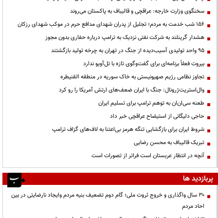
سخنگوی وزارت خارجه: عراقچی و قالیباف به پاکستان می‌روند
۱۵۶ شب خدمت به مردم؛ تجلیل از پدران شهدای مدافع حرم در موکب شهدای رزکان
هشدار گرینلند به شرکت نفتی نزدیک به ترامپ درباره حفاری بدون مجوز
95 واحد تولیدی آسیب‌دیده از جنگ در تهران به چرخه تولید بازگشتند
بیروت فعلاً برنامه‌ای برای گفت‌وگوی تازه با تل‌آویو ندارد
تجاوز نظامی رژیم صهیونیستی به خاک سوریه در منطقه القنیطره
وال‌استریت‌ژرونال: جنگ با ایران ضعف‌های ارتش آمریکا را رو کرد
طعنه سی‌ان‌ان به توهم ترامپ برای تسلیم ایران
حاجی دلیگانی از استیضاح عراقچی خبر داد
شروط ایران برای بازگشایی تنگه هرمز بی‌اعتنا به لاف‌های گزاف ترامپ
تبریک قالیباف به محسن رضایی
آنچه در انتظار عربستان است فراتر از تصورات است
پربازدید ها
۳۰ سال واگذاری و خروج ثروت ملی؛ گام دوم تضعیف بنیه مردم وایجاد نارضایتی در بین
احاد مردم