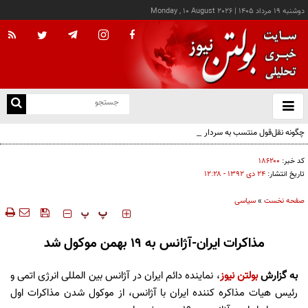
دوشنبه ۱۹ مرداد ۱۴۰۵
|
Monday , 10 August 2026
از
و
ته
چگونه نقل‌قول منتسب به سردار وحیدی از هند به سخنرانی نتانیاهو رسید؟
ن
نو
کد خبر:
۱۸۶۲۰۰
تاریخ انتشار:
۲۴ دی ۱۳۹۲ - ۱۲:۲۸
صفحه نخست
»
سیاسی
‍‍‍ پ
پ
مذاکرات ایران-آژانس به 19 بهمن موکول شد
به گزارش
بولتن نیوز
،
نماینده دائم ایران در آژانس بین المللی انرژی اتمی و
رئیس هیات مذاکره کننده ایران با آژانس، از موکول شدن مذاکرات اول