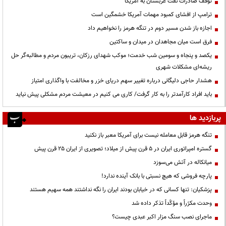
توقف صادرات نفت عربستان به آمریکا
ترامپ از افشای کمبود مهمات آمریکا خشمگین است
اجازه باز شدن مسیر دوم در تنگه هرمز را نخواهیم داد
فرق است میان مجاهدان در میدان و ساکتین
یکصد و پنجاه و سومین شب خدمت؛ موکب شهدای رزکان، تریبون مردم و مطالبه‌گر حل
ریشه‌ای مشکلات شهری
هشدار حاجی دلیگانی درباره تغییر سهم دریای خزر و مخالفت با واگذاری امتیاز
باید افراد کارآمدتر را به کار گرفت/ کاری می کنیم در معیشت مردم مشکلی پیش نیاید
پربازدید ها
تنگه هرمز قابل معامله نیست برای آمریکا معبر باز نکنید
گستره امپراتوری ایران در ۵ قرن پیش از میلاد؛ تصویری از ایران ۲۵ قرن پیش
میانکاله در آتش می‌سوزد
پارچه فروشی که هیچ نسبتی با بانک آینده ندارد!
پزشکیان: تنها کسانی که در خیابان بودند ایران را نگه نداشتند همه سهیم هستند
وحدت مکرّراً و مؤکّداً تذکر داده شد
ماجرای نصب سنگ مزار اکبر عبدی چیست؟