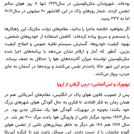
بوده‌اند. شهروندان مکزیکوسیتی در سال۱۹۹۹ تنها ۸ روز هوای سالم
تنفس کردند. شمار روزهای پاک در این کلانشهر ۲۰ میلیونی در سال۲۰۱۲
اما به ۲۳۷ رسید.
اگر بخواهید خلاصه ماجرا را بدانید، مقام‌های دولت مکزیک این راهکارها
را منسجم و سریع پیاده کرده‌اند: کاهش استفاده از خودروهای شخصی،
بهبود کیفیت خودروها، گسترش سیستم نقلیه عمومی و اصلاح کیفیت
بنزین. آنطور که آمار و ارقام نشان می‌دهد با برنامه‌های اجرا شده
مکزیکوسیتی توانسته میزان آلاینده‌های هوا را حداقل به نصف برساند.
مردم این شهر حالا راحت‌تر نفس می‌کشند و پرنده‌ها در آسمان به جای
مردن، پرواز می‌کنند.
نیویورک و لس‌آنجلس؛ درس گرفتن از اروپا
پس از تصویب قانون هوای پاک در انگلیس، مقام‌های آمریکایی هم در
همان زمان به فکر افتادند تا فکری به حال آلودگی هوای شهرهای بزرگ
خود بکنند؛ به‌ویژه در نیویورک، آلودگی هوا یک مشکل جدی بود. در
سال۱۹۶۳ مه‌دود مرگبار ناشی از وارونگی هوا باعث مرگ 200 نفر شد. در
سال ۱۹۶۶ هم 168 نفر دیگر به خاطر بیماری‌های ناشی از تنفس هوای
آلوده جانشان را از دست دادند. این مسائل باعث شد تا کنگره آمریکا