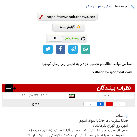
برچسب ها:
آلودگی
،
هوا
،
راهکار
گزارش خطا
پسندیدم
0
شما می توانید مطالب و تصاویر خود را به آدرس زیر ارسال فرمایید.
bultannews@gmail.com
نظرات بینندگان
انتشار یافته:
۳
احمد
|
|
۱۳:۴۱ - ۱۳۹۲/۱۰/۲۱
در انتظار بررسی:
۱
پاسخ
1
0
غیر قابل انتشار:
سلام
خدایا شکرت . ما حالا با سواد شدیم
شهرداری تهران بفرمایند :
1- چرا اتوبوس برقی را گسترش نمی دهد و آنرا نابود کرد (خیابان دماوند) ؟
2- خطوط ساده را تبدیل به بی آر تی کرده که گره ترافیکی مشترک دارد ؟