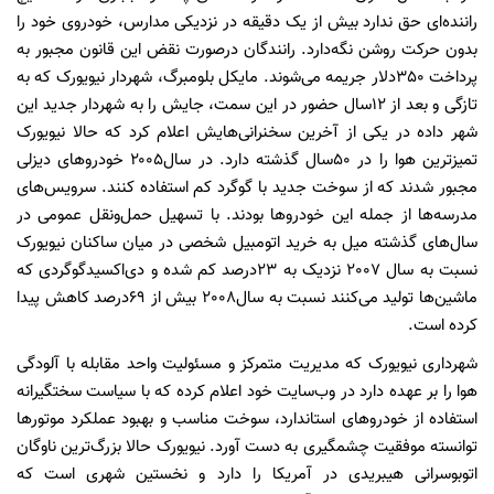
راننده‌ای حق ندارد بیش از یک دقیقه در نزدیکی مدارس، خودروی خود را
بدون حرکت روشن نگه‌دارد. رانندگان درصورت نقض این قانون مجبور به
پرداخت 350دلار جریمه می‌شوند. مایکل بلومبرگ، شهردار نیویورک که به
تازگی و بعد از 12سال حضور در این سمت، جایش را به شهردار جدید این
شهر داده در یکی از آخرین سخنرانی‌هایش اعلام کرد که حالا نیویورک
تمیزترین هوا را در ۵۰سال گذشته دارد. در سال۲۰۰۵ خودروهای دیزلی
مجبور شدند که از سوخت جدید با گوگرد کم استفاده کنند. سرویس‌های
مدرسه‌ها از جمله این خودروها بودند. با تسهیل حمل‌ونقل عمومی در
سال‌های گذشته میل به خرید اتومبیل شخصی در میان ساکنان نیویورک
نسبت به سال 2007 نزدیک به 23‌درصد کم شده و دی‌اکسیدگوگردی که
ماشین‌ها تولید می‌کنند نسبت به سال2008 بیش از 69‌درصد کاهش پیدا
کرده است.
شهرداری نیویورک که مدیریت متمرکز و مسئولیت واحد مقابله با آلودگی
هوا را بر عهده دارد در وب‌سایت خود اعلام کرده که با سیاست سختگیرانه
استفاده از خودروهای استاندارد، سوخت مناسب و بهبود عملکرد موتورها
توانسته موفقیت چشمگیری به دست آورد. نیویورک حالا بزرگ‌ترین ناوگان
اتوبوسرانی هیبریدی در آمریکا را دارد و نخستین شهری است که