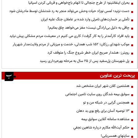
بحران اینفانتینو؛ از طرح جنجالی تا اتهام باج‌خواهی و قربانی کردن اسپانیا
دست نزنید؛ لمس نوزاد حیات وحش می‌تواند منجر به رد شدنشان توسط مادرشان شود
تأملی بر خسارت‌های نامرئی وارد شده بر عاملان جنگ علیه ایران
چاقی به دلیل بی‌ارادگی نیست؛ مغز می‌خواهد چاق بمانیم!
باید افراد کارآمدتر را به کار گرفت/ کاری می کنیم در معیشت مردم مشکلی پیش نیاید
موکب شهدای رزکان؛ ۱۵۲ شب همدلی، خدمت و میزبانی از مردم ولایت‌مدار شهریار
رویترز: هشدار صریح ایران خطر شروع جنگ را متوقف کرد
پل شهرستان پل‌سفید پس از ۲۵ سال به مرحله بهره‌برداری رسید
پربحث ترین عناوین
هشتمین کلان شهر ایران مشخص شد
سوابق بیمه شدگان روی سایت تامین اجتماعی
همجنس گرایی در شبکه من و تو
13 توصیه آسان برای رفع بوی بد دهان
مشاهده سامانه آنلاين سوابق بیمه
حكم آيت‌الله مكارم درباره شاهين نجفي
سایتهای همسریابی!