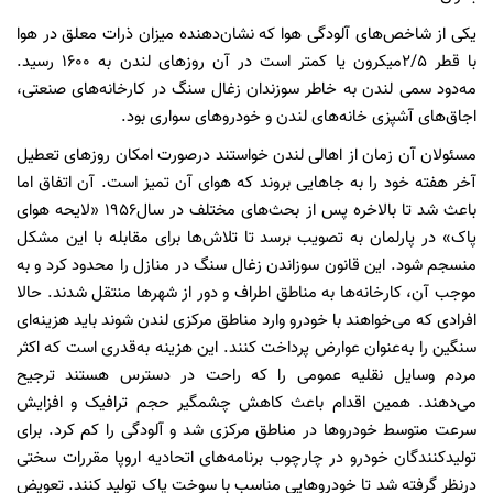
یکی از شاخص‌های آلودگی هوا که نشان‌دهنده میزان ذرات معلق در هوا
با قطر 2/5میکرون یا کمتر است در آن روزهای لندن به ۱۶۰۰ رسید.
مه‌دود سمی لندن به خاطر سوزندان زغال سنگ در کارخانه‌های صنعتی،
اجاق‌های آشپزی خانه‌های لندن و خودروهای سواری بود.
مسئولان آن زمان از اهالی لندن خواستند درصورت امکان روزهای تعطیل
آخر هفته خود را به جاهایی بروند که هوای آن تمیز است. آن اتفاق اما
باعث شد تا بالاخره پس از بحث‌های مختلف در سال۱۹۵۶ «لایحه هوای
پاک» در پارلمان به تصویب برسد تا تلاش‌ها برای مقابله با این مشکل
منسجم شود. این قانون سوزاندن زغال سنگ در منازل را محدود کرد و به
موجب آن، کارخانه‌ها به مناطق اطراف و دور از شهرها منتقل شدند. حالا
افرادی که می‌خواهند با خودرو وارد مناطق مرکزی لندن شوند باید هزینه‌ای
سنگین را به‌عنوان عوارض پرداخت کنند. این هزینه به‌قدری است که اکثر
مردم وسایل نقلیه عمومی را که راحت در دسترس هستند ترجیح
می‌دهند. همین اقدام باعث کاهش چشمگیر حجم ترافیک و افزایش
سرعت متوسط خودروها در مناطق مرکزی شد و آلودگی را کم کرد. برای
تولید‌کنندگان خودرو در چارچوب برنامه‌های اتحادیه اروپا مقررات سختی
درنظر گرفته شد تا خودروهایی مناسب با سوخت پاک تولید کنند. تعویض