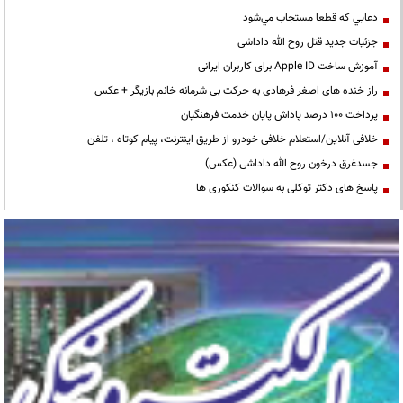
دعايي كه قطعا مستجاب مي‌شود
جزئیات جدید قتل روح الله داداشی
آموزش ساخت Apple ID برای کاربران ایرانی
راز خنده های اصغر فرهادی به حرکت بی شرمانه خانم بازیگر + عکس
پرداخت ۱۰۰ درصد پاداش پایان خدمت فرهنگیان
خلافی آنلاین/استعلام خلافی خودرو از طریق اینترنت، پیام کوتاه ، تلفن
جسدغرق درخون روح الله داداشی (عکس)
پاسخ های دکتر توکلی به سوالات کنکوری ها