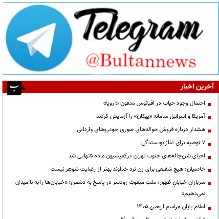
آخرین اخبار
احتمال وجود حیات در اقیانوس مدفون «اروپا»
آمریکا و اسرائیل سامانه «پیکان» را آزمایش کردند
هشدار درباره فروش حواله‌های صوری خودروهای وارداتی
۷ توصیه برای آغاز نویسندگی
احیای شن‌چاله‌های جنوب تهران درکمیسیون ماده ۵نهایی شد
خادمیان: هیچ شفیعی برای زن نزد خداوند بهتر از رضایت شوهر نیست
سربازانِ خیابانِ ظهور؛ ملتِ مبعوثِ رودسر در پاسخ به دشمن: «خیابان‌ها را به ناامیدان
نمی‌دهیم»
اعلام پایان مراسم اربعین ۱۴۰۵