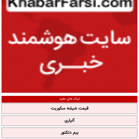
لینک های مفید
قیمت شیشه سکوریت
آلپاری
بیم دتکتور