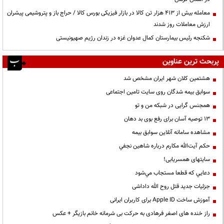
معامله بیش از ۴۱۳ هزار تن کالا در بازار فیزیکی بورس کالا / حراج باز و پتروشیمی پیشران
ارزش معاملات روز شدند
شکنجه رئیس بیمارستان کمال عدوان غزه در زندان رژیم صهیونیستی
پربحث ترین عناوین
هشتمین کلان شهر ایران مشخص شد
سوابق بیمه شدگان روی سایت تامین اجتماعی
همجنس گرایی در شبکه من و تو
13 توصیه آسان برای رفع بوی بد دهان
مشاهده سامانه آنلاين سوابق بیمه
حكم آيت‌الله مكارم درباره شاهين نجفي
سایتهای همسریابی!
دعايي كه قطعا مستجاب مي‌شود
جزئیات جدید قتل روح الله داداشی
آموزش ساخت Apple ID برای کاربران ایرانی
راز خنده های اصغر فرهادی به حرکت بی شرمانه خانم بازیگر + عکس