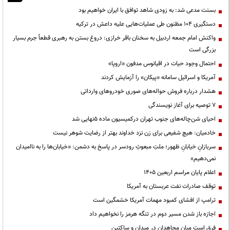
بسنت مدعی شد: به زودی شاهد توافق با ایران خواهیم بود
دستگیری ۱۰۴ مظنون طی عملیات‌هایی علیه داعش در ترکیه
واکنش امام جمعه اردبیل به سخنان باقر خرازی: دروغ بستن به رهبری قطعاً جرم بسیار
بزرگی است
احتمال وجود حیات در اقیانوس مدفون «اروپا»
آمریکا و اسرائیل سامانه «پیکان» را آزمایش کردند
هشدار درباره فروش حواله‌های صوری خودروهای وارداتی
۷ توصیه برای آغاز نویسندگی
احیای شن‌چاله‌های جنوب تهران درکمیسیون ماده ۵نهایی شد
خادمیان: هیچ شفیعی برای زن نزد خداوند بهتر از رضایت شوهر نیست
سربازانِ خیابانِ ظهور؛ ملتِ مبعوثِ رودسر در پاسخ به دشمن: «خیابان‌ها را به ناامیدان
نمی‌دهیم»
اعلام پایان مراسم اربعین ۱۴۰۵
توقف صادرات نفت عربستان به آمریکا
ترامپ از افشای کمبود مهمات آمریکا خشمگین است
اجازه باز شدن مسیر دوم در تنگه هرمز را نخواهیم داد
فرق است میان مجاهدان در میدان و ساکتین