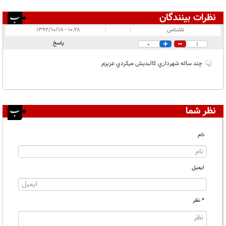
نظرات بینندگان
انتشار یافته:
۱
ناشناس
|
|
۱۰:۲۸ - ۱۳۹۲/۱۰/۱۸
در انتظار بررسی:
۱
پاسخ
0
1
غیر قابل انتشار:
۱
چند ساله شهرداري كالبديش ميكردي عزيزم
نظر شما
نام
ایمیل
* نظر