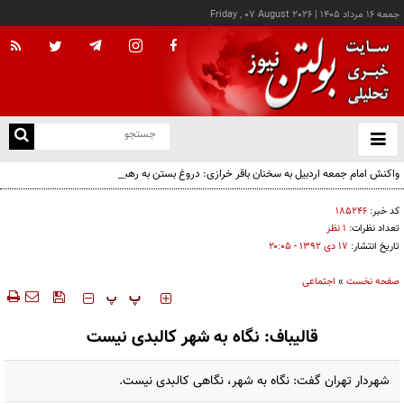
جمعه ۱۶ مرداد ۱۴۰۵
|
Friday , 07 August 2026
از
و
ته
واکنش امام جمعه اردبیل به سخنان باقر خرازی: دروغ بستن به رهبری قطعاً جرم بسیار بزرگی
ن
است
نو
کد خبر:
۱۸۵۲۴۶
تعداد نظرات:
۱ نظر
تاریخ انتشار:
۱۷ دی ۱۳۹۲ - ۲۰:۰۵
صفحه نخست
»
اجتماعی
‍‍‍ پ
پ
قالیباف: نگاه به شهر کالبدی نیست
شهردار تهران گفت: نگاه به شهر، نگاهی کالبدی نیست.