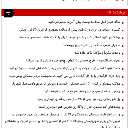
پربازدید ها
تنگه هرمز قابل معامله نیست برای آمریکا معبر باز نکنید
گستره امپراتوری ایران در ۵ قرن پیش از میلاد؛ تصویری از ایران ۲۵ قرن پیش
پزشکیان: تنها کسانی که در خیابان بودند ایران را نگه نداشتند همه سهیم هستند
ماجرای نصب سنگ مزار اکبر عبدی چیست؟
وحدت مکرّراً و مؤکّداً تذکر داده شد
بحران اینفانتینو؛ از طرح جنجالی تا اتهام باج‌خواهی و قربانی کردن اسپانیا
دست نزنید؛ لمس نوزاد حیات وحش می‌تواند منجر به رد شدنشان توسط مادرشان شود
باید افراد کارآمدتر را به کار گرفت/ کاری می کنیم در معیشت مردم مشکلی پیش نیاید
موکب شهدای رزکان؛ ۱۵۲ شب همدلی، خدمت و میزبانی از مردم ولایت‌مدار شهریار
رویترز: هشدار صریح ایران خطر شروع جنگ را متوقف کرد
پل شهرستان پل‌سفید پس از ۲۵ سال به مرحله بهره‌برداری رسید
پیامدهای کنوانسیون خزر از واگذاری بحرین هم زیان‌بارتر است
وزارت اطلاعات: شناسایی و دستگیری ۲۱ نفر از مزدوران مرتبط با سازمان جاسوسی و
تروریستی رژیم صهیونیستی و بازداشت ۴ نفر از اعضای باندهای مسلح شرارت و اغتشاش
در استان کرمان