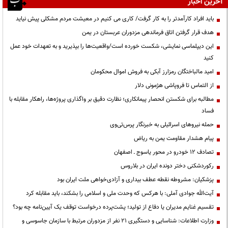
آخرین اخبار
باید افراد کارآمدتر را به کار گرفت/ کاری می کنیم در معیشت مردم مشکلی پیش نیاید
هدف قرار گرفتن اتاق‌ فرماندهی مزدوران عربستان در یمن
این دیپلماسی نمایشی، شکست خورده است/واقعیت‌ها را بپذیرید و به تعهدات خود عمل
کنید
امید مالباختگان رمزارز آبکی به فروش اموال محکومان
از التماس تا فروپاشی هژمونی دلار
مطالبه برای شکستن انحصار پیمانکاری؛ نظارت دقیق بر واگذاری پروژه‌ها، راهکار مقابله با
فساد
حمله نیروهای اسرائیلی به خبرنگار پرس‌تی‌وی
پیام هشدار مقاومت یمن به ریاض
تصادف ۱۲ خودرو در محور یاسوج ـ اصفهان
رکوردشکنی دختر دونده ایران در بلاروس
پزشکیان: مشروطه نقطه عطف بیداری و آزادی‌خواهی ملت ایران بود
آیت‌الله جوادی آملی: با هرکس که وحدت ملی و اسلامی را بشکند، باید مقابله کرد
تقسیم غنایم مدیران یا دفاع از تولید؛ پشت‌پرده درخواست توقف یک آیین‌نامه چه بود؟
وزارت اطلاعات: شناسایی و دستگیری ۲۱ نفر از مزدوران مرتبط با سازمان جاسوسی و