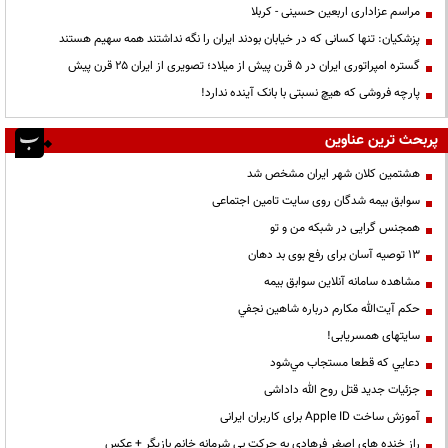
مراسم عزاداری اربعین حسینی - کربلا
پزشکیان: تنها کسانی که در خیابان بودند ایران را نگه نداشتند همه سهیم هستند
گستره امپراتوری ایران در ۵ قرن پیش از میلاد؛ تصویری از ایران ۲۵ قرن پیش
پارچه فروشی که هیچ نسبتی با بانک آینده ندارد!
پربحث ترین عناوین
هشتمین کلان شهر ایران مشخص شد
سوابق بیمه شدگان روی سایت تامین اجتماعی
همجنس گرایی در شبکه من و تو
13 توصیه آسان برای رفع بوی بد دهان
مشاهده سامانه آنلاين سوابق بیمه
حكم آيت‌الله مكارم درباره شاهين نجفي
سایتهای همسریابی!
دعايي كه قطعا مستجاب مي‌شود
جزئیات جدید قتل روح الله داداشی
آموزش ساخت Apple ID برای کاربران ایرانی
راز خنده های اصغر فرهادی به حرکت بی شرمانه خانم بازیگر + عکس