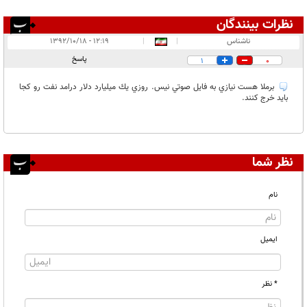
نظرات بینندگان
انتشار یافته:
۱
ناشناس
|
|
۱۲:۱۹ - ۱۳۹۲/۱۰/۱۸
در انتظار بررسی:
۱
پاسخ
1
0
غیر قابل انتشار:
برملا هست نيازي به فايل صوتي نيس. روزي يك ميليارد دلار درامد نفت رو كجا
بايد خرج كنند.
نظر شما
نام
ایمیل
* نظر