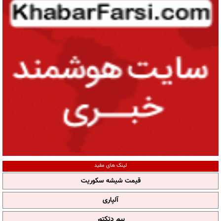
لینک های مفید
قیمت شیشه سکوریت
آلپاری
بیم دتکتور