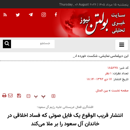
پنجشنبه ۱۵ مرداد ۱۴۰۵
|
Thursday , 06 August 2026
از
و
ته
این دیپلماسی نمایشی، شکست خورده است/واقعیت‌ها را بپذیرید و به تعهدات خود عمل کنید
ن
نو
کد خبر:
۱۸۵۲۲۸
تعداد نظرات:
۱ نظر
تاریخ انتشار:
۱۷ دی ۱۳۹۲ - ۱۸:۱۴
صفحه نخست
»
بین الملل
‍‍‍ پ
پ
افشاگری فعال عربستانی علیه رژیم آل سعود؛
انتشار قریب الوقوع یک فایل صوتی که فساد اخلاقی در
خاندان آل سعود را بر ملا می‌کند