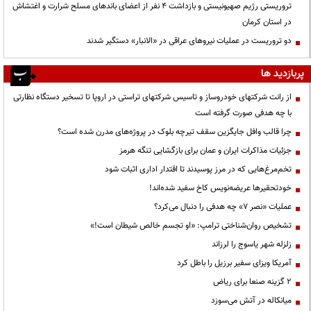
تروریستی رژیم صهیونیستی و بازداشت ۴ نفر از اعضای باندهای مسلح شرارت و اغتشاش
در استان کرمان
دو تروریست در عملیات نیروهای عراقی در «الانبار» دستگیر شدند
پربازدید ها
از رانت‌ شرکتهای خودروساز و تاسیس شرکتهای تراستی در اروپا تا تسخیر دستگاه نظارتی
با چه هدفی صورت گرفته است
چرا قالب وافل جایگزین سقف تیرچه بلوک در پروژه‌های مدرن شده است؟
جزئیات مذاکرات ایران و عمان برای بازگشایی تنگه هرمز
تخم‌مرغ‌هایی که در مرز پوسیدند تا اقتدار اداری اثبات شود
خودتحقیرها عریضه‌نویس کاخ سفید شده‌اند!
عملیات «نصر ۷» چه هدفی را دنبال می‌کرد؟
تشخیص روان‌شناختی ترامپ: «او تجسم خالص شیطان است!»
زلزله شهر یاسوج را لرزاند
آمریکا ویزای سفیر برزیل را باطل کرد
۲ گزینه صنعا برای ریاض
میانکاله در آتش می‌سوزد