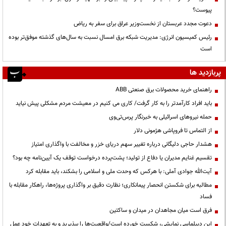
پیوست؟
دعوت مجدد عربستان از نخست‌وزیر عراق برای سفر به ریاض
رئیس کمیسیون انرژی: مدیریت شبکه برق امسال نسبت به سال‌های گذشته موفق‌تر بوده
است
پربازدید ها
راهنمای خرید محصولات برق صنعتی ABB
باید افراد کارآمدتر را به کار گرفت/ کاری می کنیم در معیشت مردم مشکلی پیش نیاید
حمله نیروهای اسرائیلی به خبرنگار پرس‌تی‌وی
از التماس تا فروپاشی هژمونی دلار
هشدار حاجی دلیگانی درباره تغییر سهم دریای خزر و مخالفت با واگذاری امتیاز
تقسیم غنایم مدیران یا دفاع از تولید؛ پشت‌پرده درخواست توقف یک آیین‌نامه چه بود؟
آیت‌الله جوادی آملی: با هرکس که وحدت ملی و اسلامی را بشکند، باید مقابله کرد
مطالبه برای شکستن انحصار پیمانکاری؛ نظارت دقیق بر واگذاری پروژه‌ها، راهکار مقابله با
فساد
فرق است میان مجاهدان در میدان و ساکتین
این دیپلماسی نمایشی، شکست خورده است/واقعیت‌ها را بپذیرید و به تعهدات خود عمل