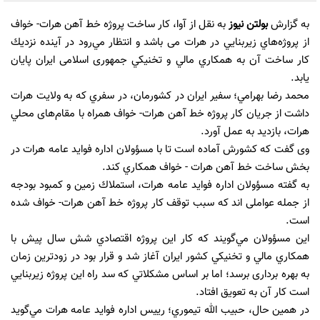
به گزارش
بولتن نیوز
به نقل از آوا، كار ساخت پروژه‌ خط آهن هرات- خواف
از پروژه‌هاي زيربنايي در هرات می باشد و انتظار مي‌رود در آينده نزديك
كار ساخت آن به همكاري مالي و تخنيكي جمهوری اسلامی ايران پایان
یابد.
محمد رضا بهرامي؛ سفير ايران در کشورمان، در سفري كه به ولايت هرات
داشت از جریان كار پروژه خط آهن هرات- خواف همراه با مقام‌های محلي
هرات، بازدید به عمل آورد.
وی گفت که كشورش آماده است تا با مسؤولان اداره‌ فوايد عامه هرات در
بخش ساخت خط آهن هرات - خواف همكاري کند.
به گفته مسؤولان اداره‌ فوايد عامه هرات، استملاك زمین و كمبود بودجه
از جمله عواملی اند كه سبب توقف كار پروژه خط آهن هرات- خواف شده
است.
اين مسؤولان مي‌گويند که كار اين پروژه اقتصادي شش سال پیش با
همكاري مالي و تخنيكي كشور ايران آغاز شد و قرار بود در زودترين زمان
به بهره برداری برسد؛ اما بر اساس مشكلاتي كه سد راه اين پروژه زيربنايي
است كار آن به تعويق افتاد.
در همین حال، حبيب الله تيموري؛ ریيس اداره فوايد عامه هرات مي‌گويد