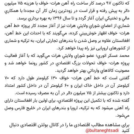
که تاكنون ۹۷ درصد كار ساخت راه آهن هرات- خواف با هزينه ۷۵ ميليون
دالر به پيش رفته و قرار است در زودترين زمان كار آن مجددا با همكاري
مالي و تخنيكي ايران آغاز گردد و تا سال ۱۳۹۶ به بهره برداري برسد.
شماري از اعضاي شوراي ولايتي هرات نیز از آغاز مجدد كار پروژه خط آهن
هرات- خواف اظهار خوش‌بيني کرده، مي‌گويند که با احداث این خط آهن،
افغانستان علاوه بر وصل شدن با بندرهای تجارتی ایران، به ترکیه و شماری
از کشورهای اروپایی نیز راه پیدا خواهد کرد.
محمد عسكر انوري؛ عضو شوراي ولايتي هرات مي‌گويد که با آغاز فعاليت
پروژه هرات- خواف تحولات بزرگ افتصادي در كشور رونما خواهد شد و
مصونيت كالاهاي وارداتي بهتر خواهد گردید.
گفتنی است که خط آهن هرات- خواف ۱۳۰ کیلومتر طول دارد که ۷۰
کیلومتر آن در داخل خاک ایران و ۶۰ کیلومتر آن در داخل كشور امتداد
دارد و تاكنون بيشتر از ۷۵ میليون دالر در آن به مصرف رسيده است.
گفته شده که با تکمیل این پروژه اقتصادي، برای اولین بار افغانستان دارای
راه آهنی می⁯شود که به ترکیه، اروپا و بندرهای ایران در خلیج فارس وصل
مي‌شود.
برای مشاهده مطالب اقتصادی ما را در کانال بولتن اقتصادی دنبال
کنید
bultaneghtsadi@