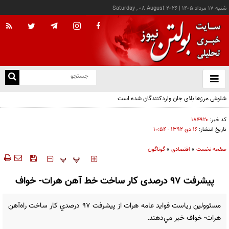
شنبه ۱۷ مرداد ۱۴۰۵
|
Saturday , 08 August 2026
از
و
ته
شلوغی مرزها بلای جان واردکنندگان شده است
ن
نو
کد خبر:
۱۸۴۹۲۰
تاریخ انتشار:
۱۶ دی ۱۳۹۲ - ۱۰:۵۴
صفحه نخست
»
اقتصادی
»
گوناگون
‍‍‍ پ
پ
پیشرفت ۹۷ درصدی کار ساخت خط ‌آهن هرات- خواف
مسئوولین ریاست فوايد عامه هرات از پيشرفت ۹۷ درصدي کار ساخت راه‌آهن
هرات- خواف خبر مي‌دهند.