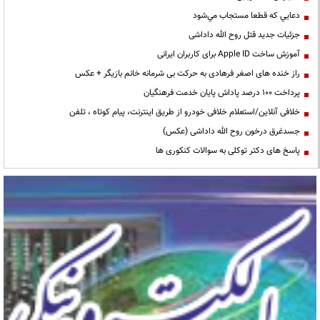
دعايي كه قطعا مستجاب مي‌شود
جزئیات جدید قتل روح الله داداشی
آموزش ساخت Apple ID برای کاربران ایرانی
راز خنده های اصغر فرهادی به حرکت بی شرمانه خانم بازیگر + عکس
پرداخت ۱۰۰ درصد پاداش پایان خدمت فرهنگیان
خلافی آنلاین/استعلام خلافی خودرو از طریق اینترنت، پیام کوتاه ، تلفن
جسدغرق درخون روح الله داداشی (عکس)
پاسخ های دکتر توکلی به سوالات کنکوری ها