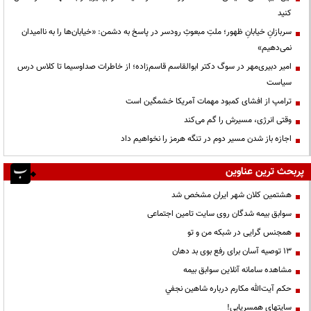
کنید
سربازانِ خیابانِ ظهور؛ ملتِ مبعوثِ رودسر در پاسخ به دشمن: «خیابان‌ها را به ناامیدان
نمی‌دهیم»
امیر دبیری‌مهر در سوگ دکتر ابوالقاسم قاسم‌زاده؛ از خاطرات صداوسیما تا کلاس درس
سیاست
ترامپ از افشای کمبود مهمات آمریکا خشمگین است
وقتی انرژی، مسیرش را گم می‌کند
اجازه باز شدن مسیر دوم در تنگه هرمز را نخواهیم داد
پربحث ترین عناوین
هشتمین کلان شهر ایران مشخص شد
سوابق بیمه شدگان روی سایت تامین اجتماعی
همجنس گرایی در شبکه من و تو
13 توصیه آسان برای رفع بوی بد دهان
مشاهده سامانه آنلاين سوابق بیمه
حكم آيت‌الله مكارم درباره شاهين نجفي
سایتهای همسریابی!