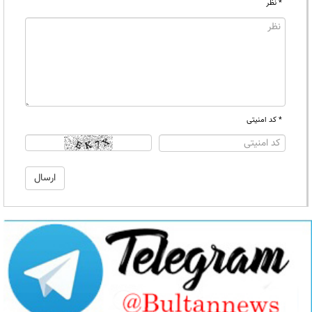
* نظر
* کد امنیتی